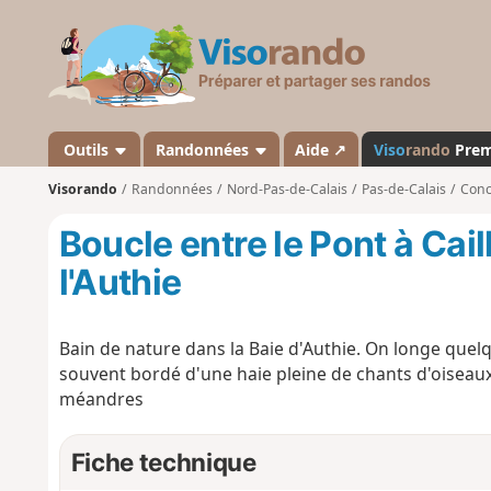
V
i
s
o
r
a
Outils
Randonnées
Aide ↗
Viso
rando
Pre
n
Visorando
Randonnées
Nord-Pas-de-Calais
Pas-de-Calais
Conc
d
o
Boucle entre le Pont à Cai
l'Authie
Bain de nature dans la Baie d'Authie. On longe quelque
souvent bordé d'une haie pleine de chants d'oiseaux
méandres
Fiche technique