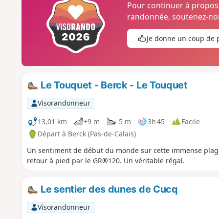
Pour continuer à propo
randonnée, soutenez-nou
Je donne un coup de 
Le Touquet - Berck - Le Touquet
Visorandonneur
13,01 km
+9 m
-5 m
3h 45
Facile
Départ à Berck (Pas-de-Calais)
Un sentiment de début du monde sur cette immense plage d
retour à pied par le GR®120. Un véritable régal.
Le sentier des dunes de Cucq
Visorandonneur