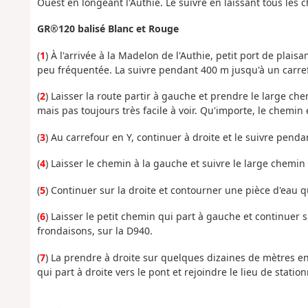
Ouest en longeant l'Authie. Le suivre en laissant tous les c
GR®120 balisé Blanc et Rouge
(
1
) À l'arrivée à la Madelon de l'Authie, petit port de plaisa
peu fréquentée. La suivre pendant 400 m jusqu'à un carre
(
2
) Laisser la route partir à gauche et prendre le large c
mais pas toujours très facile à voir. Qu'importe, le chemin e
(
3
) Au carrefour en Y, continuer à droite et le suivre pend
(
4
) Laisser le chemin à la gauche et suivre le large chemin 
(
5
) Continuer sur la droite et contourner une pièce d'eau q
(
6
) Laisser le petit chemin qui part à gauche et continuer
frondaisons, sur la D940.
(
7
) La prendre à droite sur quelques dizaines de mètres en 
qui part à droite vers le pont et rejoindre le lieu de statio