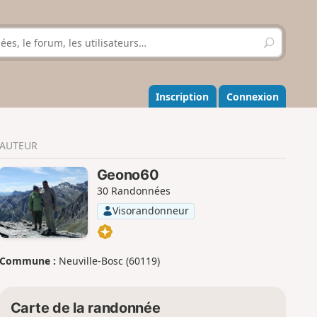
R
e
c
h
e
Inscription
Connexion
r
c
h
AUTEUR
e
r
Geono60
30 Randonnées
Visorandonneur
Commune :
Neuville-Bosc (60119)
Carte de la randonnée