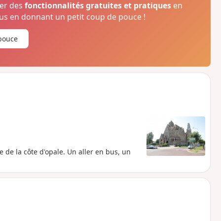
ser des
fonctionnalités gratuites et pratiques
en
s en donnant un petit coup de pouce !
pouce
e la côte d'opale. Un aller en bus, un