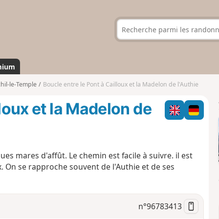
mium
hil-le-Temple
Boucle entre le Pont à Cailloux et la Madelon de l'Authie
lloux et la Madelon de
s mares d'affût. Le chemin est facile à suivre. il est
. On se rapproche souvent de l'Authie et de ses
n°
96783413