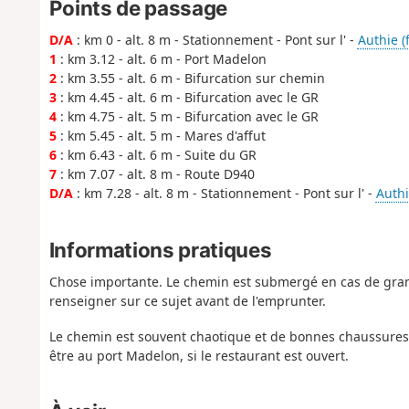
Points de passage
D/A
: km 0 - alt. 8 m - Stationnement - Pont sur l' -
Authie (
1
: km 3.12 - alt. 6 m - Port Madelon
2
: km 3.55 - alt. 6 m - Bifurcation sur chemin
3
: km 4.45 - alt. 6 m - Bifurcation avec le GR
4
: km 4.75 - alt. 5 m - Bifurcation avec le GR
5
: km 5.45 - alt. 5 m - Mares d'affut
6
: km 6.43 - alt. 6 m - Suite du GR
7
: km 7.07 - alt. 8 m - Route D940
D/A
: km 7.28 - alt. 8 m - Stationnement - Pont sur l' -
Authi
Informations pratiques
Chose importante. Le chemin est submergé en cas de grande
renseigner sur ce sujet avant de l'emprunter.
Le chemin est souvent chaotique et de bonnes chaussures é
être au port Madelon, si le restaurant est ouvert.