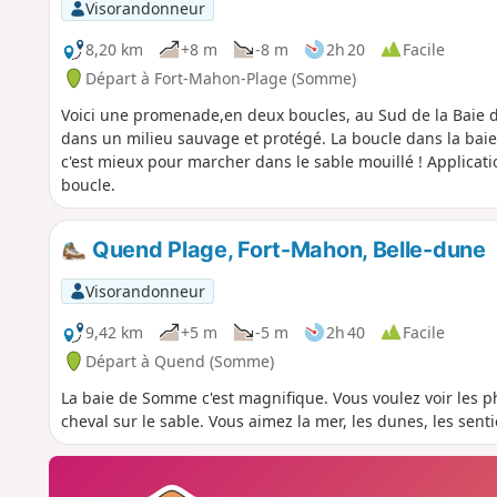
Visorandonneur
8,20 km
+8 m
-8 m
2h 20
Facile
Départ à Fort-Mahon-Plage (Somme)
Voici une promenade,en deux boucles, au Sud de la Baie d'
dans un milieu sauvage et protégé. La boucle dans la baie
c'est mieux pour marcher dans le sable mouillé ! Applicati
boucle.
Quend Plage, Fort-Mahon, Belle-dune
Visorandonneur
9,42 km
+5 m
-5 m
2h 40
Facile
Départ à Quend (Somme)
La baie de Somme c'est magnifique. Vous voulez voir les ph
cheval sur le sable. Vous aimez la mer, les dunes, les sent