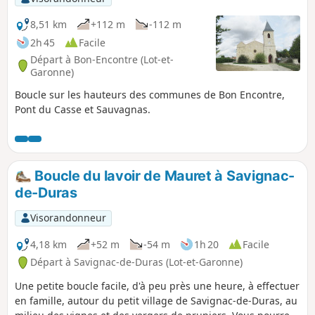
8,51 km
+112 m
-112 m
2h 45
Facile
Départ à Bon-Encontre (Lot-et-
Garonne)
Boucle sur les hauteurs des communes de Bon Encontre,
Pont du Casse et Sauvagnas.
Boucle du lavoir de Mauret à Savignac-
de-Duras
Visorandonneur
4,18 km
+52 m
-54 m
1h 20
Facile
Départ à Savignac-de-Duras (Lot-et-Garonne)
Une petite boucle facile, d'à peu près une heure, à effectuer
en famille, autour du petit village de Savignac-de-Duras, au