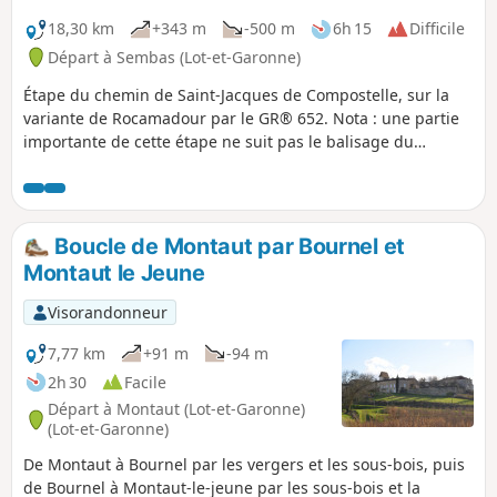
18,30 km
+343 m
-500 m
6h 15
Difficile
Départ à Sembas (Lot-et-Garonne)
Étape du chemin de Saint-Jacques de Compostelle, sur la
variante de Rocamadour par le GR® 652. Nota : une partie
importante de cette étape ne suit pas le balisage du
GR®652. Il s'agit d'un itinéraire alternatif, plus court et plus
bitumé, mieux adapté aux conditions humides.
Boucle de Montaut par Bournel et
Montaut le Jeune
Visorandonneur
7,77 km
+91 m
-94 m
2h 30
Facile
Départ à Montaut (Lot-et-Garonne)
(Lot-et-Garonne)
De Montaut à Bournel par les vergers et les sous-bois, puis
de Bournel à Montaut-le-jeune par les sous-bois et la