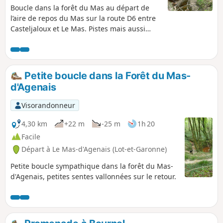
Boucle dans la forêt du Mas au départ de
l’aire de repos du Mas sur la route D6 entre
Casteljaloux et Le Mas. Pistes mais aussi
petites sentes qui n’apparaissent pas sur les
cartes, avoir le gpx à portée de vue est
préférable. Les chemins ont été faits par les
marcheurs, VTT, chevaux et il y en a
Petite boucle dans la Forêt du Mas-
beaucoup. Pas de hors-sentier. Randonnée
d'Agenais
dans la forêt à l’ombre, agréable en été mais
à éviter lors de fortes pluies et durant la
Visorandonneur
saison de la chasse à la palombe.
4,30 km
+22 m
-25 m
1h 20
Facile
Départ à Le Mas-d'Agenais (Lot-et-Garonne)
Petite boucle sympathique dans la forêt du Mas-
d'Agenais, petites sentes vallonnées sur le retour.