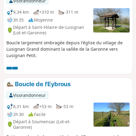
Visorandonneur
9,34 km
+310 m
-311 m
3h 35
Moyenne
Départ à Saint-Hilaire-de-Lusignan
(Lot-et-Garonne)
Boucle largement ombragée depuis l'église du village de
Lusignan Grand dominant la vallée de la Garonne vers
Lusignan Petit.
Boucle de l'Eybrous
Visorandonneur
8,31 km
+53 m
-53 m
2h 30
Facile
Départ à Soumensac (Lot-et-
Garonne)