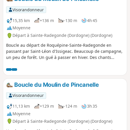
Visorandonneur
15,35 km
+136 m
-130 m
4h 45
Moyenne
Départ à Sainte-Radegonde (Dordogne) (Dordogne)
Boucle au départ de Roquépine-Sainte-Radegonde en
passant par Saint-Léon d'Issigeac. Beaucoup de campagne,
un peu de forêt. Un gué à passer en hiver. Des chants
d'oiseaux. Un chevreuil peut-être. Des paysages de partout.
Un peu de petites routes, sans voitures ou presque. Et puis
les vestiges du Moulin de Pincanelle après le Bois de
Bayard.
Boucle du Moulin de Pincanelle
Visorandonneur
11,13 km
+129 m
-124 m
3h 35
Moyenne
Départ à Sainte-Radegonde (Dordogne) (Dordogne)