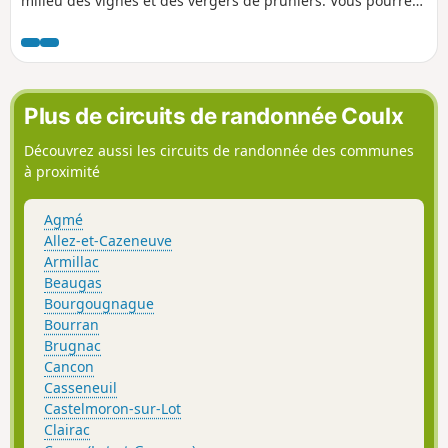
milieu des vignes et des vergers de pruniers. Vous pourrez,
sans doute, croiser quelques chevreuils le long de la
promenade.
Plus de circuits de randonnée Coulx
Découvrez aussi les circuits de randonnée des communes
à proximité
Agmé
Allez-et-Cazeneuve
Armillac
Beaugas
Bourgougnague
Bourran
Brugnac
Cancon
Casseneuil
Castelmoron-sur-Lot
Clairac