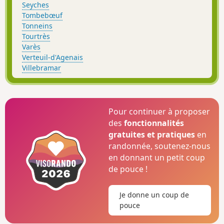
Seyches
Tombebœuf
Tonneins
Tourtrès
Varès
Verteuil-d'Agenais
Villebramar
Pour continuer à proposer
des
fonctionnalités
gratuites et pratiques
en
randonnée, soutenez-nous
en donnant un petit coup
de pouce !
Je donne un coup de
pouce