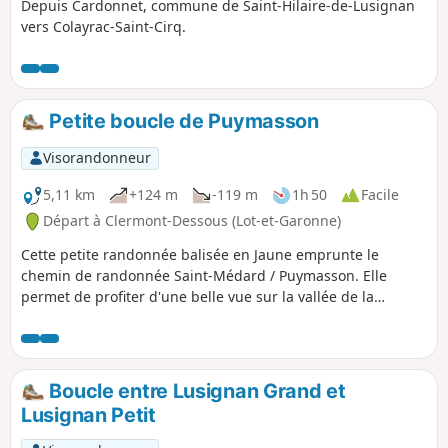
Depuis Cardonnet, commune de Saint-Hilaire-de-Lusignan
vers Colayrac-Saint-Cirq.
Petite boucle de Puymasson
Visorandonneur
5,11 km
+124 m
-119 m
1h 50
Facile
Départ à Clermont-Dessous (Lot-et-Garonne)
Cette petite randonnée balisée en Jaune emprunte le
chemin de randonnée Saint-Médard / Puymasson. Elle
permet de profiter d'une belle vue sur la vallée de la
Garonne au départ, de traverser une jolie forêt, de voir une
curiosité (mémorial suite à un crash d'avion) et de parcourir
des chemins très calmes. Peut être faite avec de jeunes
enfants.
Boucle entre Lusignan Grand et
Lusignan Petit