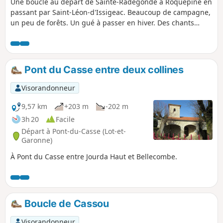
Une boucle au départ de Sainte-Radegonde à Roquepine en
passant par Saint-Léon-d'Issigeac. Beaucoup de campagne,
un peu de forêts. Un gué à passer en hiver. Des chants
d'oiseaux, un chevreuil, des paysages de partout. Un peu de
petites routes, sans voitures ou presque. Et puis les
vestiges du Moulin de Pincanelle après le Bois de Bayard.
Pont du Casse entre deux collines
Visorandonneur
9,57 km
+203 m
-202 m
3h 20
Facile
Départ à Pont-du-Casse (Lot-et-
Garonne)
À Pont du Casse entre Jourda Haut et Bellecombe.
Boucle de Cassou
Visorandonneur