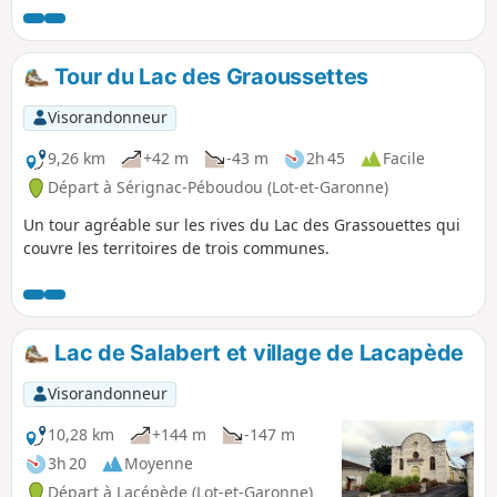
approximativement une heure/une heure trente.
Tour du Lac des Graoussettes
Visorandonneur
9,26 km
+42 m
-43 m
2h 45
Facile
Départ à Sérignac-Péboudou (Lot-et-Garonne)
Un tour agréable sur les rives du Lac des Grassouettes qui
couvre les territoires de trois communes.
Lac de Salabert et village de Lacapède
Visorandonneur
10,28 km
+144 m
-147 m
3h 20
Moyenne
Départ à Lacépède (Lot-et-Garonne)