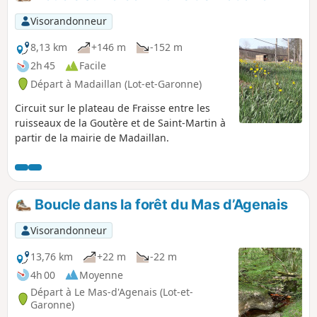
Visorandonneur
8,13 km
+146 m
-152 m
2h 45
Facile
Départ à Madaillan (Lot-et-Garonne)
Circuit sur le plateau de Fraisse entre les
ruisseaux de la Goutère et de Saint-Martin à
partir de la mairie de Madaillan.
Boucle dans la forêt du Mas d’Agenais
Visorandonneur
13,76 km
+22 m
-22 m
4h 00
Moyenne
Départ à Le Mas-d'Agenais (Lot-et-
Garonne)