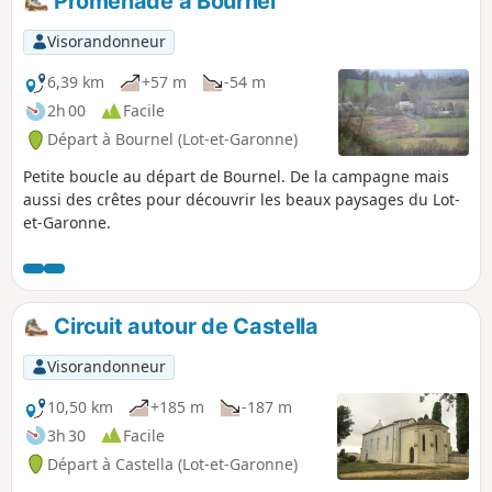
Promenade à Bournel
Visorandonneur
6,39 km
+57 m
-54 m
2h 00
Facile
Départ à Bournel (Lot-et-Garonne)
Petite boucle au départ de Bournel. De la campagne mais
aussi des crêtes pour découvrir les beaux paysages du Lot-
et-Garonne.
Circuit autour de Castella
Visorandonneur
10,50 km
+185 m
-187 m
3h 30
Facile
Départ à Castella (Lot-et-Garonne)