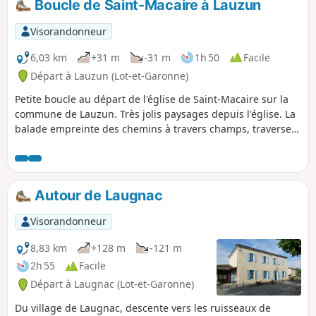
Boucle de Saint-Macaire à Lauzun
Visorandonneur
6,03 km
+31 m
-31 m
1h 50
Facile
Départ à Lauzun (Lot-et-Garonne)
Petite boucle au départ de l'église de Saint-Macaire sur la
commune de Lauzun. Très jolis paysages depuis l'église. La
balade empreinte des chemins à travers champs, traverse
un hameau, longe des pâtures et un verger, traverse un
sous-bois où vous passerez à proximité d'une palombière.
Autour de Laugnac
Visorandonneur
8,83 km
+128 m
-121 m
2h 55
Facile
Départ à Laugnac (Lot-et-Garonne)
Du village de Laugnac, descente vers les ruisseaux de