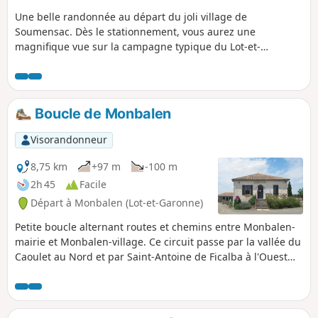
Une belle randonnée au départ du joli village de
Soumensac. Dès le stationnement, vous aurez une
magnifique vue sur la campagne typique du Lot-et-
Garonne. Vous traverserez la plaine, des sous-bois, des
vignes. Le spectacle du village en hauteur de Soumensac au
retour est un plaisir pour les yeux.
Boucle de Monbalen
Visorandonneur
8,75 km
+97 m
-100 m
2h 45
Facile
Départ à Monbalen (Lot-et-Garonne)
Petite boucle alternant routes et chemins entre Monbalen-
mairie et Monbalen-village. Ce circuit passe par la vallée du
Caoulet au Nord et par Saint-Antoine de Ficalba à l'Ouest
avant de rejoindre le vieux village de Monbalen au Sud.