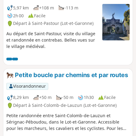
5,97 km
+108 m
-113 m
2h 00
Facile
Départ à Saint-Pastour (Lot-et-Garonne)
Au départ de Saint-Pastour, visite du village
et randonnée en contrebas. Belles vues sur
le village médiéval.
Petite boucle par chemins et par routes
Visorandonneur
8,29 km
+50 m
-50 m
1h30
Facile
Départ à Saint-Colomb-de-Lauzun (Lot-et-Garonne)
Petite randonnée entre Saint-Colomb-de-Lauzun et
Sérignac-Péboudou, dans le Lot-et-Garonne. Accessible
pour les marcheurs, les cavaliers et les cyclistes. Pour les
cavaliers, suivant votre vitesse, ce tour fait