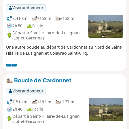
Visorandonneur
8,41 km
+153 m
-152 m
2h 50
Facile
Départ à Saint-Hilaire-de-Lusignan
(Lot-et-Garonne)
Une autre boucle au départ de Cardonnet au Nord de Saint-
Hilaire de Lusignan et Colayrac-Saint-Cirq.
Boucle de Cardonnet
Visorandonneur
7,51 km
+182 m
-177 m
2h 40
Facile
Départ à Saint-Hilaire-de-Lusignan
(Lot-et-Garonne)