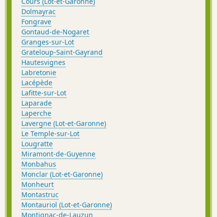
Cours (Lot-et-Garonne)
Dolmayrac
Fongrave
Gontaud-de-Nogaret
Granges-sur-Lot
Grateloup-Saint-Gayrand
Hautesvignes
Labretonie
Lacépède
Lafitte-sur-Lot
Laparade
Laperche
Lavergne (Lot-et-Garonne)
Le Temple-sur-Lot
Lougratte
Miramont-de-Guyenne
Monbahus
Monclar (Lot-et-Garonne)
Monheurt
Montastruc
Montauriol (Lot-et-Garonne)
Montignac-de-Lauzun