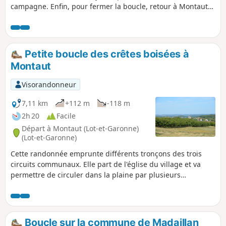
campagne. Enfin, pour fermer la boucle, retour à Montaut
par une crête avec de beaux paysages.
Petite boucle des crêtes boisées à
Montaut
Visorandonneur
7,11 km
+112 m
-118 m
2h 20
Facile
Départ à Montaut (Lot-et-Garonne)
(Lot-et-Garonne)
Cette randonnée emprunte différents tronçons des trois
circuits communaux. Elle part de l'église du village et va
permettre de circuler dans la plaine par plusieurs
hameaux. De jolies vues sont à découvrir.
Boucle sur la commune de Madaillan