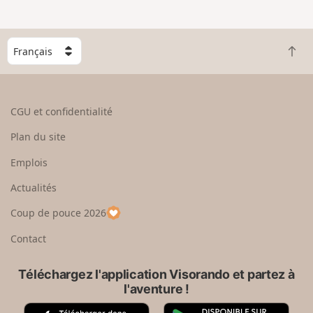
C
R
h
e
o
t
i
o
s
CGU et confidentialité
u
i
r
s
Plan du site
e
s
n
e
Emplois
h
z
Actualités
a
u
u
n
Coup de pouce 2026
t
p
a
Contact
y
s
Téléchargez l'application Visorando et partez à
l'aventure !
A
G