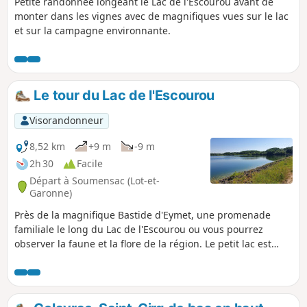
Petite randonnée longeant le Lac de l'Escourou avant de
monter dans les vignes avec de magnifiques vues sur le lac
et sur la campagne environnante.
Le tour du Lac de l'Escourou
Visorandonneur
8,52 km
+9 m
-9 m
2h 30
Facile
Départ à Soumensac (Lot-et-
Garonne)
Près de la magnifique Bastide d'Eymet, une promenade
familiale le long du Lac de l'Escourou ou vous pourrez
observer la faune et la flore de la région. Le petit lac est
aménagé pour l'observation des oiseaux. Les enfants
pourront répondre aux petits questionnaires disséminés le
long du parcours.