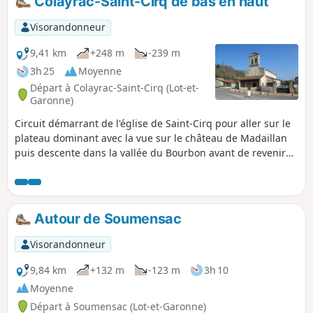
Colayrac-Saint-Cirq de bas en haut
Visorandonneur
9,41 km
+248 m
-239 m
3h 25
Moyenne
Départ à Colayrac-Saint-Cirq (Lot-et-
Garonne)
Circuit démarrant de l'église de Saint-Cirq pour aller sur le
plateau dominant avec la vue sur le château de Madaillan
puis descente dans la vallée du Bourbon avant de revenir
sur les hauteurs.
Autour de Soumensac
Visorandonneur
9,84 km
+132 m
-123 m
3h 10
Moyenne
Départ à Soumensac (Lot-et-Garonne)