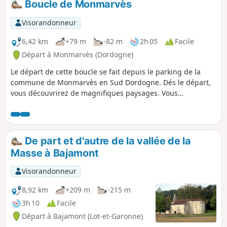
Boucle de Monmarvès
Visorandonneur
6,42 km
+79 m
-82 m
2h 05
Facile
Départ à Monmarvès (Dordogne)
Le départ de cette boucle se fait depuis le parking de la
commune de Monmarvès en Sud Dordogne. Dés le départ,
vous découvrirez de magnifiques paysages. Vous
traverserez des vignes, vous découvrirez le hameau de
Pecdorat avec ses vieilles maisons réhabilitées. Vous
traverserez un bois, puis vous descendrez vers la Retenue
de la Nette. Vous longerez le lac, puis vous remonterez vers
De part et d'autre de la vallée de la
le parking en passant au pied de la ruine d'un ancien
Masse à Bajamont
moulin.
Visorandonneur
8,92 km
+209 m
-215 m
3h 10
Facile
Départ à Bajamont (Lot-et-Garonne)