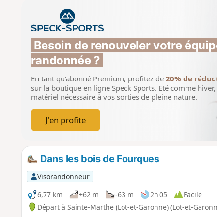
Besoin de renouveler votre équip
randonnée ?
En tant qu’abonné Premium, profitez de
20% de réduc
sur la boutique en ligne Speck Sports.
Eté comme hiver, 
matériel nécessaire à vos sorties de pleine nature.
J'en profite
Dans les bois de Fourques
Visorandonneur
6,77 km
+62 m
-63 m
2h 05
Facile
Départ à Sainte-Marthe (Lot-et-Garonne) (Lot-et-Garonn