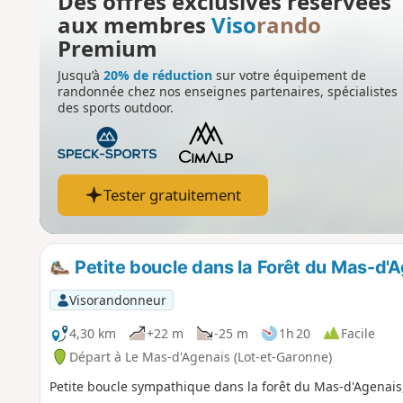
Des offres exclusives réservées
aux membres
Viso
rando
Premium
Jusqu’à
20% de réduction
sur votre équipement de
randonnée chez nos enseignes partenaires, spécialistes
des sports outdoor.
Tester gratuitement
Petite boucle dans la Forêt du Mas-d'
Visorandonneur
4,30 km
+22 m
-25 m
1h 20
Facile
Départ à Le Mas-d'Agenais (Lot-et-Garonne)
Petite boucle sympathique dans la forêt du Mas-d'Agenais, 