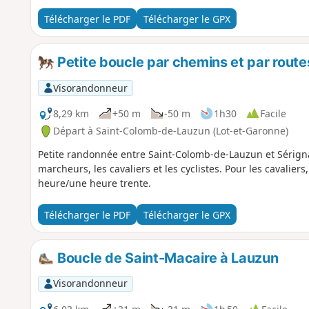
Télécharger le PDF
Télécharger le GPX
Petite boucle par chemins et par route
Visorandonneur
8,29 km
+50 m
-50 m
1h30
Facile
Départ à Saint-Colomb-de-Lauzun (Lot-et-Garonne)
Petite randonnée entre Saint-Colomb-de-Lauzun et Sérigna
marcheurs, les cavaliers et les cyclistes. Pour les cavalier
heure/une heure trente.
Télécharger le PDF
Télécharger le GPX
Boucle de Saint-Macaire à Lauzun
Visorandonneur