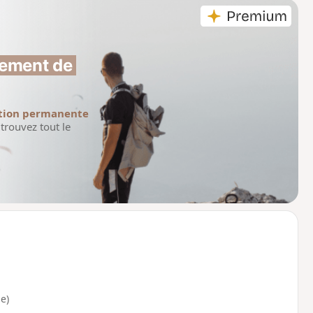
ement de 
tion permanente
trouvez tout le
e)