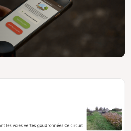
o
a
i
m
p
sant les voies vertes goudronnées.Ce circuit