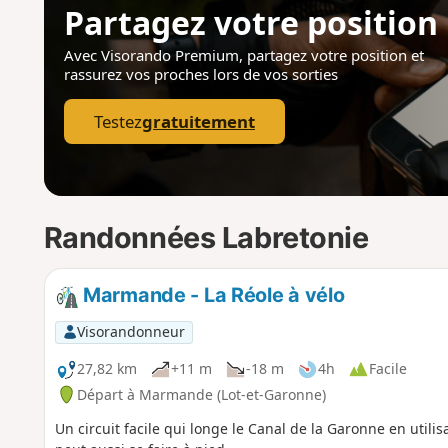
Partagez votre position
Avec Visorando Premium, partagez votre position
et
rassurez vos proches lors de vos sorties
Testez
gratuitement
Randonnées Labretonie
Marmande - La Réole à vélo
Visorandonneur
27,82 km
+11 m
-18 m
4h
Facile
Départ à Marmande (Lot-et-Garonne)
Un circuit facile qui longe le Canal de la Garonne en utili