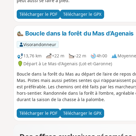
peut aussi se faire à pied.
Télécharger le PDF
Télécharger le GPX
Boucle dans la forêt du Mas d’Agenais
Visorandonneur
13,76 km
+22 m
-22 m
4h 00
Moyenn
Départ à Le Mas-d'Agenais (Lot-et-Garonne)
Boucle dans la forêt du Mas au départ de l’aire de repos d
Mas. Pistes mais aussi petites sentes qui n’apparaissent pa
est préférable. Les chemins ont été faits par les marcheur
hors-sentier. Randonnée dans la forêt à l’ombre, agréable e
durant la saison de la chasse à la palombe.
Télécharger le PDF
Télécharger le GPX