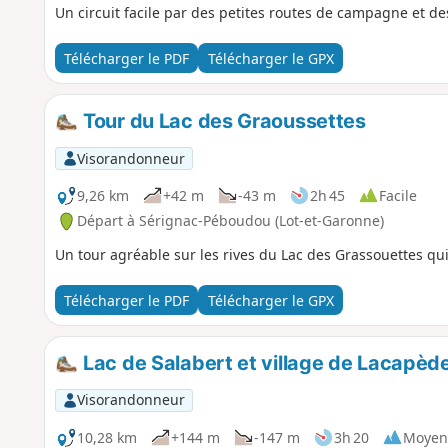
Un circuit facile par des petites routes de campagne et d
Télécharger le PDF
Télécharger le GPX
Tour du Lac des Graoussettes
Visorandonneur
9,26 km
+42 m
-43 m
2h 45
Facile
Départ à Sérignac-Péboudou (Lot-et-Garonne)
Un tour agréable sur les rives du Lac des Grassouettes qui
Télécharger le PDF
Télécharger le GPX
Lac de Salabert et village de Lacapèd
Visorandonneur
10,28 km
+144 m
-147 m
3h 20
Moyen