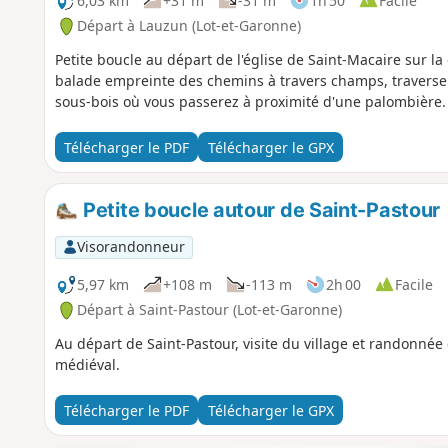
6,03 km
+31 m
-31 m
1h 50
Facile
Départ à Lauzun (Lot-et-Garonne)
Petite boucle au départ de l'église de Saint-Macaire sur l
balade empreinte des chemins à travers champs, traverse
sous-bois où vous passerez à proximité d'une palombière.
Télécharger le PDF
Télécharger le GPX
Petite boucle autour de Saint-Pastour
Visorandonneur
5,97 km
+108 m
-113 m
2h 00
Facile
Départ à Saint-Pastour (Lot-et-Garonne)
Au départ de Saint-Pastour, visite du village et randonnée 
médiéval.
Télécharger le PDF
Télécharger le GPX