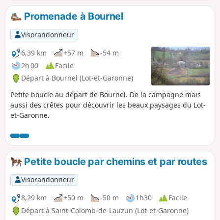
Promenade à Bournel
Visorandonneur
6,39 km
+57 m
-54 m
2h 00
Facile
Départ à Bournel (Lot-et-Garonne)
Petite boucle au départ de Bournel. De la campagne mais
aussi des crêtes pour découvrir les beaux paysages du Lot-
et-Garonne.
Petite boucle par chemins et par routes
Visorandonneur
8,29 km
+50 m
-50 m
1h30
Facile
Départ à Saint-Colomb-de-Lauzun (Lot-et-Garonne)