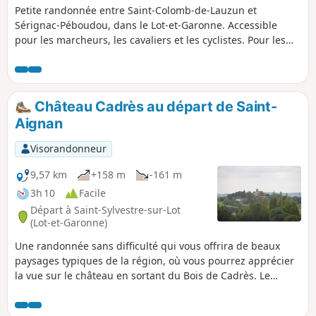
Petite randonnée entre Saint-Colomb-de-Lauzun et
Sérignac-Péboudou, dans le Lot-et-Garonne. Accessible
pour les marcheurs, les cavaliers et les cyclistes. Pour les
cavaliers, suivant votre vitesse, ce tour fait
approximativement une heure/une heure trente.
Château Cadrès au départ de Saint-
Aignan
Visorandonneur
9,57 km
+158 m
-161 m
3h 10
Facile
Départ à Saint-Sylvestre-sur-Lot
(Lot-et-Garonne)
Une randonnée sans difficulté qui vous offrira de beaux
paysages typiques de la région, où vous pourrez apprécier
la vue sur le château en sortant du Bois de Cadrès. Le
retour sur le village offre un paysage qui est un délice pour
les yeux. Pour ne rien gâcher le circuit est très bien balisé ;