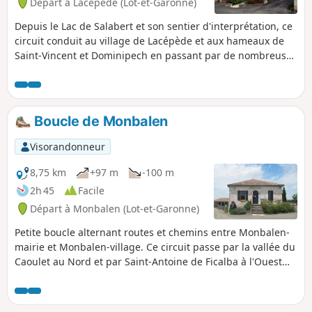
Départ à Lacépède (Lot-et-Garonne)
Depuis le Lac de Salabert et son sentier d'interprétation, ce
circuit conduit au village de Lacépède et aux hameaux de
Saint-Vincent et Dominipech en passant par de nombreuses
noiseraies très présentes sur la commune.
Boucle de Monbalen
Visorandonneur
8,75 km
+97 m
-100 m
2h 45
Facile
Départ à Monbalen (Lot-et-Garonne)
Petite boucle alternant routes et chemins entre Monbalen-
mairie et Monbalen-village. Ce circuit passe par la vallée du
Caoulet au Nord et par Saint-Antoine de Ficalba à l'Ouest
avant de rejoindre le vieux village de Monbalen au Sud.