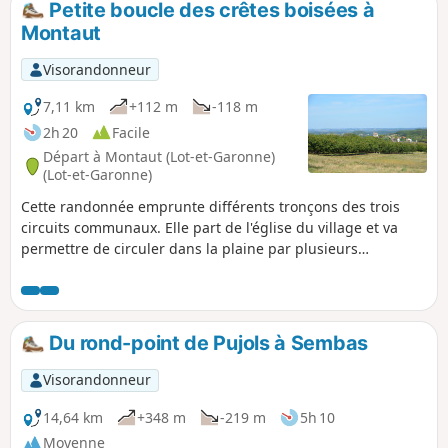
Petite boucle des crêtes boisées à
Montaut
Visorandonneur
7,11 km
+112 m
-118 m
2h 20
Facile
Départ à Montaut (Lot-et-Garonne)
(Lot-et-Garonne)
Cette randonnée emprunte différents tronçons des trois
circuits communaux. Elle part de l'église du village et va
permettre de circuler dans la plaine par plusieurs
hameaux. De jolies vues sont à découvrir.
Du rond-point de Pujols à Sembas
Visorandonneur
14,64 km
+348 m
-219 m
5h 10
Moyenne