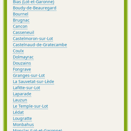
Bias (Lot-et-Garonne)
Boudy-de-Beauregard
Bournel
Brugnac
Cancon
Casseneuil
Castelmoron-sur-Lot
Castelnaud-de-Gratecambe
Coulx
Dolmayrac
Douzains
Fongrave
Granges-sur-Lot
La Sauvetat-sur-Lède
Lafitte-sur-Lot
Laparade
Lauzun
Le Temple-sur-Lot
Lédat
Lougratte
Monbahus
Monclar (Lot-et-Garonne)