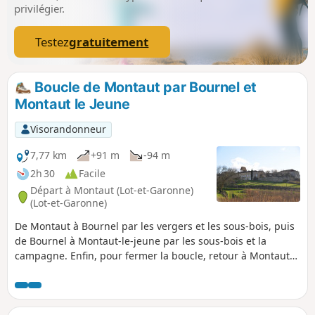
privilégier.
Testez
gratuitement
Boucle de Montaut par Bournel et
Montaut le Jeune
Visorandonneur
7,77 km
+91 m
-94 m
2h 30
Facile
Départ à Montaut (Lot-et-Garonne)
(Lot-et-Garonne)
De Montaut à Bournel par les vergers et les sous-bois, puis
de Bournel à Montaut-le-jeune par les sous-bois et la
campagne. Enfin, pour fermer la boucle, retour à Montaut
par une crête avec de beaux paysages.