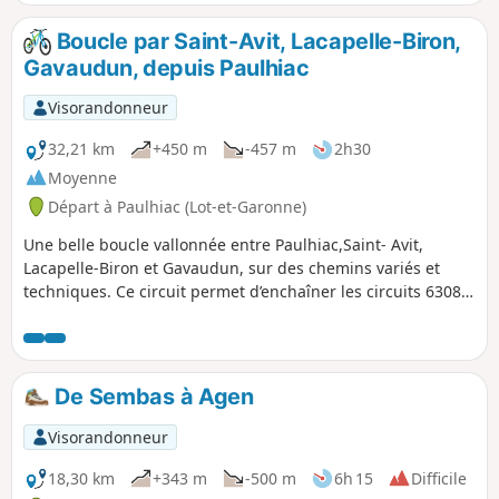
flèches, trait Jaune et n°4 quand c'est nécessaire car il s'agit
du circuit n°4 parmi les quatre disponibles en partant du
Boucle par Saint-Avit, Lacapelle-Biron,
village.
Gavaudun, depuis Paulhiac
Visorandonneur
32,21 km
+450 m
-457 m
2h30
Moyenne
Départ à Paulhiac (Lot-et-Garonne)
Une belle boucle vallonnée entre Paulhiac,Saint- Avit,
Lacapelle-Biron et Gavaudun, sur des chemins variés et
techniques. Ce circuit permet d’enchaîner les circuits 6308
et 6310 qui sont balisés. Aucun risque de se perdre! Le
départ a lieu à Paulhiac.
De Sembas à Agen
Visorandonneur
18,30 km
+343 m
-500 m
6h 15
Difficile