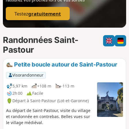
p
Testez
gratuitement
Randonnées Saint-
Pastour
Petite boucle autour de Saint-Pastour
Visorandonneur
5,97 km
+108 m
-113 m
2h 00
Facile
Départ à Saint-Pastour (Lot-et-Garonne)
Au départ de Saint-Pastour, visite du village
et randonnée en contrebas. Belles vues sur
le village médiéval.