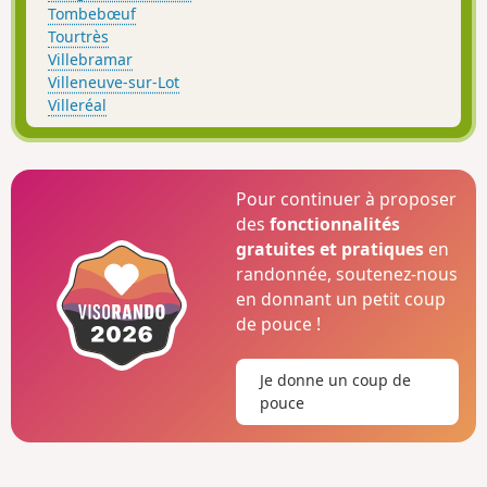
Tombebœuf
Tourtrès
Villebramar
Villeneuve-sur-Lot
Villeréal
Pour continuer à proposer
des
fonctionnalités
gratuites et pratiques
en
randonnée, soutenez-nous
en donnant un petit coup
de pouce !
Je donne un coup de
pouce