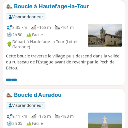
Boucle à Hautefage-la-Tour
Visorandonneur
8,35 km
+165 m
-161 m
2h 50
Facile
Départ à Hautefage-la-Tour (Lot-et-
Garonne)
Cette boucle traverse le village puis descend dans la vallée
du ruisseau de l'Estague avant de revenir par le Pech de
Bétou.
Boucle d'Auradou
Visorandonneur
9,11 km
+176 m
-183 m
3h 05
Facile