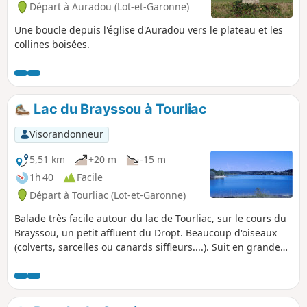
Départ à Auradou (Lot-et-Garonne)
Une boucle depuis l'église d'Auradou vers le plateau et les
collines boisées.
Lac du Brayssou à Tourliac
Visorandonneur
5,51 km
+20 m
-15 m
1h 40
Facile
Départ à Tourliac (Lot-et-Garonne)
Balade très facile autour du lac de Tourliac, sur le cours du
Brayssou, un petit affluent du Dropt. Beaucoup d'oiseaux
(colverts, sarcelles ou canards siffleurs....). Suit en grande
partie la courbe de niveau sur un chemin réservé aux
piétons. Comme il s'agit d'un lac de réserve, la balade est
plus agréable au printemps, quand le lac est plein.