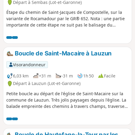
Départ à Sembas (Lot-et-Garonne)
Étape du chemin de Saint-Jacques de Compostelle, sur la
variante de Rocamadour par le GR® 652. Nota : une partie
importante de cette étape ne suit pas le balisage du
GR®652. Il s'agit d'un itinéraire alternatif, plus court et plus
bitumé, mieux adapté aux conditions humides.
Boucle de Saint-Macaire à Lauzun
Visorandonneur
6,03 km
+31 m
-31 m
1h 50
Facile
Départ à Lauzun (Lot-et-Garonne)
Petite boucle au départ de l'église de Saint-Macaire sur la
commune de Lauzun. Très jolis paysages depuis l'église. La
balade empreinte des chemins à travers champs, traverse
un hameau, longe des pâtures et un verger, traverse un
sous-bois où vous passerez à proximité d'une palombière.
Boucle de Hautefage-la-Tour par les