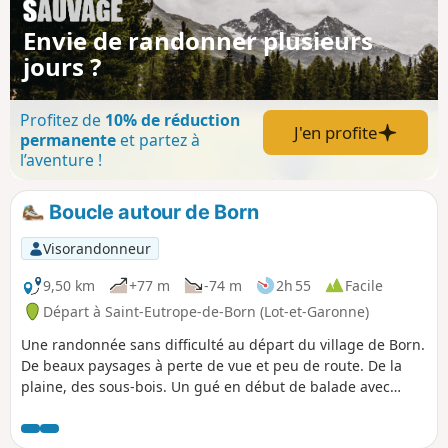
Envie de randonner plusieurs
jours ?
Profitez de
10% de réduction
J'en profite
permanente
et partez à
l’aventure !
Boucle autour de Born
Visorandonneur
9,50 km
+77 m
-74 m
2h 55
Facile
Départ à Saint-Eutrope-de-Born (Lot-et-Garonne)
Une randonnée sans difficulté au départ du village de Born.
De beaux paysages à perte de vue et peu de route. De la
plaine, des sous-bois. Un gué en début de balade avec
possibilité de passer à pieds secs.