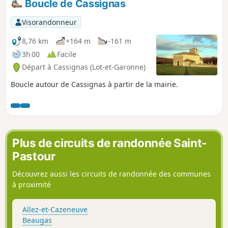
Boucle de Cassignas
Visorandonneur
8,76 km
+164 m
-161 m
3h 00
Facile
Départ à Cassignas (Lot-et-Garonne)
Boucle autour de Cassignas à partir de la mairie.
Plus de circuits de randonnée Saint-
Pastour
Découvrez aussi les circuits de randonnée des communes
à proximité
Allez-et-Cazeneuve
Beaugas