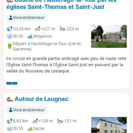
églises Saint-Thomas et Saint-Just
Visorandonneur
10,33 km
+227 m
-223 m
3h 35
Moyenne
Départ à Hautefage-la-Tour (Lot-et-
Garonne)
Ce circuit en grande partie ombragé avec peu de route relie
l'Église Saint-Thomas à l'Église Saint-Just en passant par la
vallée du Ruisseau de Lestaque.
Autour de Laugnac
Visorandonneur
8,83 km
+128 m
-121 m
2h 55
Facile