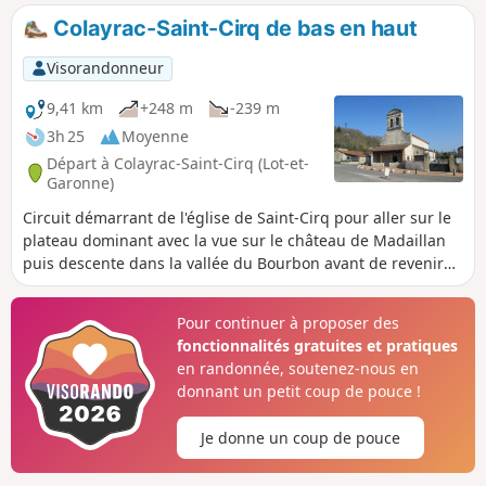
Colayrac-Saint-Cirq de bas en haut
Visorandonneur
9,41 km
+248 m
-239 m
3h 25
Moyenne
Départ à Colayrac-Saint-Cirq (Lot-et-
Garonne)
Circuit démarrant de l'église de Saint-Cirq pour aller sur le
plateau dominant avec la vue sur le château de Madaillan
puis descente dans la vallée du Bourbon avant de revenir
sur les hauteurs.
Pour continuer à proposer des
fonctionnalités gratuites et pratiques
en randonnée, soutenez-nous en
donnant un petit coup de pouce !
Je donne un coup de pouce