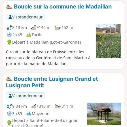
Boucle sur la commune de Madaillan
Visorandonneur
8,13 km
+146 m
-152 m
2h 45
Facile
Départ à Madaillan (Lot-et-Garonne)
Circuit sur le plateau de Fraisse entre les
ruisseaux de la Goutère et de Saint-Martin à
partir de la mairie de Madaillan.
Boucle entre Lusignan Grand et
Lusignan Petit
Visorandonneur
9,34 km
+310 m
-311 m
3h 35
Moyenne
Départ à Saint-Hilaire-de-Lusignan
(Lot-et-Garonne)