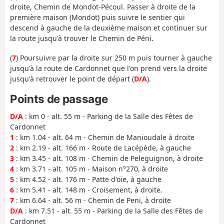
droite, Chemin de Mondot-Pécoul. Passer à droite de la
première maison (Mondot) puis suivre le sentier qui
descend à gauche de la deuxième maison et continuer sur
la route jusqu'à trouver le Chemin de Péni.
(
7
) Poursuivre par la droite sur 250 m puis tourner à gauche
jusqu'à la route de Cardonnet que l'on prend vers la droite
jusqu'à retrouver le point de départ (
D/A
).
Points de passage
D/A
: km 0 - alt. 55 m - Parking de la Salle des Fêtes de
Cardonnet
1
: km 1.04 - alt. 64 m - Chemin de Manioudale à droite
2
: km 2.19 - alt. 166 m - Route de Lacépède, à gauche
3
: km 3.45 - alt. 108 m - Chemin de Peleguignon, à droite
4
: km 3.71 - alt. 105 m - Maison n°270, à droite
5
: km 4.52 - alt. 176 m - Patte d'oie, à gauche
6
: km 5.41 - alt. 148 m - Croisement, à droite.
7
: km 6.64 - alt. 56 m - Chemin de Peni, à droite
D/A
: km 7.51 - alt. 55 m - Parking de la Salle des Fêtes de
Cardonnet