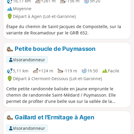
16,17 km
+261 m
-156 m
5h 20
Moyenne
Départ à Agen (Lot-et-Garonne)
Étape du chemin de Saint-Jacques de Compostelle, sur la
variante de Rocamadour par le GR® 652.
Petite boucle de Puymasson
Visorandonneur
5,11 km
+124 m
-119 m
1h 50
Facile
Départ à Clermont-Dessous (Lot-et-Garonne)
Cette petite randonnée balisée en Jaune emprunte le
chemin de randonnée Saint-Médard / Puymasson. Elle
permet de profiter d'une belle vue sur la vallée de la
Garonne au départ, de traverser une jolie forêt, de voir une
curiosité (mémorial suite à un crash d'avion) et de parcourir
Gaillard et l'Ermitage à Agen
des chemins très calmes. Peut être faite avec de jeunes
enfants.
Visorandonneur