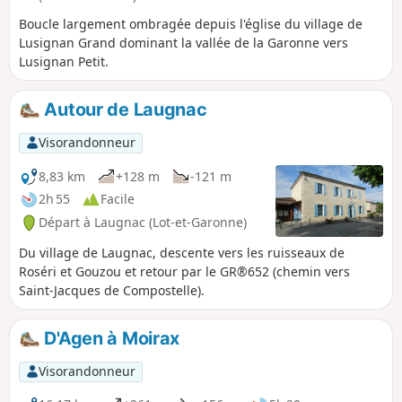
Boucle largement ombragée depuis l'église du village de
Lusignan Grand dominant la vallée de la Garonne vers
Lusignan Petit.
Autour de Laugnac
Visorandonneur
8,83 km
+128 m
-121 m
2h 55
Facile
Départ à Laugnac (Lot-et-Garonne)
Du village de Laugnac, descente vers les ruisseaux de
Roséri et Gouzou et retour par le GR®652 (chemin vers
Saint-Jacques de Compostelle).
D'Agen à Moirax
Visorandonneur