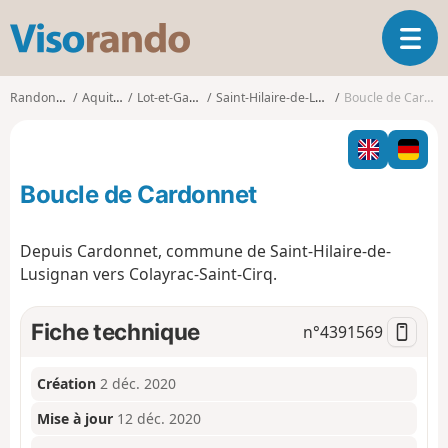
V
O
i
u
s
v
o
Randonnées
Aquitaine
Lot-et-Garonne
Saint-Hilaire-de-Lusignan
Boucle de Cardonnet
r
r
i
a
r
n
l
d
Boucle de Cardonnet
a
o
n
a
Depuis Cardonnet, commune de Saint-Hilaire-de-
v
Lusignan vers Colayrac-Saint-Cirq.
i
g
a
Fiche technique
n°
4391569
t
i
o
Création
2 déc. 2020
n
Mise à jour
12 déc. 2020