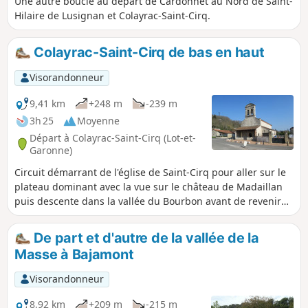
Une autre boucle au départ de Cardonnet au Nord de Saint-
Hilaire de Lusignan et Colayrac-Saint-Cirq.
Colayrac-Saint-Cirq de bas en haut
Visorandonneur
9,41 km
+248 m
-239 m
3h 25
Moyenne
Départ à Colayrac-Saint-Cirq (Lot-et-
Garonne)
Circuit démarrant de l'église de Saint-Cirq pour aller sur le
plateau dominant avec la vue sur le château de Madaillan
puis descente dans la vallée du Bourbon avant de revenir
sur les hauteurs.
De part et d'autre de la vallée de la
Masse à Bajamont
Visorandonneur
8,92 km
+209 m
-215 m