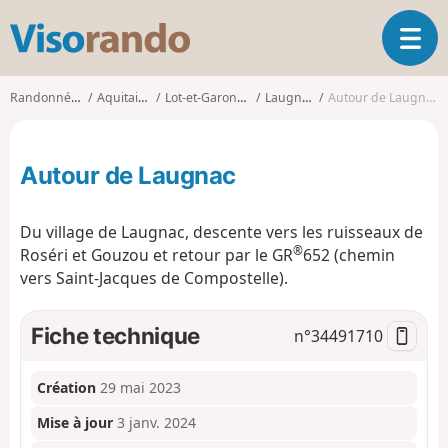
V
O
i
u
s
v
o
Randonnées
Aquitaine
Lot-et-Garonne
Laugnac
Autour de Laugnac
r
r
i
a
r
n
Autour de Laugnac
l
d
a
o
n
Du village de Laugnac, descente vers les ruisseaux de
a
®
Roséri et Gouzou et retour par le GR
652 (chemin
v
vers Saint-Jacques de Compostelle).
i
g
a
Fiche technique
n°
34491710
t
i
o
Création
29 mai 2023
n
Mise à jour
3 janv. 2024