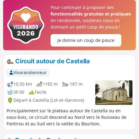
Pour continuer à proposer des
fonctionnalités gratuites et pratiques
en randonnée, soutenez-nous en
donnant un petit coup de pouce !
Je donne un coup de pouce
Circuit autour de Castella
Visorandonneur
10,50 km
+185 m
-187 m
3h 30
Facile
Départ à Castella (Lot-et-Garonne)
Principalement sur le plateau autour de Castella ou en
sous-bois, ce circuit descend au Nord vers le Ruisseau de
Fontirou et au Sud vers la vallée du Bourbon.