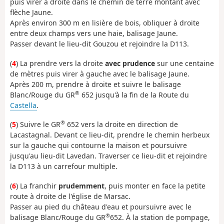
puis virer à droite dans le chemin de terre montant avec
flèche Jaune.
Après environ 300 m en lisière de bois, obliquer à droite
entre deux champs vers une haie, balisage Jaune.
Passer devant le lieu-dit Gouzou et rejoindre la D113.
(
4
) La prendre vers la droite
avec prudence
sur une centaine
de mètres puis virer à gauche avec le balisage Jaune.
Après 200 m, prendre à droite et suivre le balisage
®
Blanc/Rouge du GR
652 jusqu'à la fin de la Route du
Castella
.
®
(
5
) Suivre le GR
652 vers la droite en direction de
Lacastagnal. Devant ce lieu-dit, prendre le chemin herbeux
sur la gauche qui contourne la maison et poursuivre
jusqu'au lieu-dit Lavedan. Traverser ce lieu-dit et rejoindre
la D113 à un carrefour multiple.
(
6
) La franchir
prudemment
, puis monter en face la petite
route à droite de l'église de Marsac.
Passer au pied du château d'eau et poursuivre avec le
®
balisage Blanc/Rouge du GR
652. À la station de pompage,