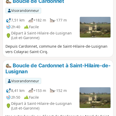
Boucle de Cardonnet
Visorandonneur
7,51 km
+182 m
-177 m
2h 40
Facile
Départ à Saint-Hilaire-de-Lusignan
(Lot-et-Garonne)
Depuis Cardonnet, commune de Saint-Hilaire-de-Lusignan
vers Colayrac-Saint-Cirq.
Boucle de Cardonnet à Saint-Hilaire-de-
Lusignan
Visorandonneur
8,41 km
+153 m
-152 m
2h 50
Facile
Départ à Saint-Hilaire-de-Lusignan
(Lot-et-Garonne)