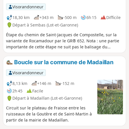
Visorandonneur
18,30 km
+343 m
-500 m
6h 15
Difficile
Départ à Sembas (Lot-et-Garonne)
Étape du chemin de Saint-Jacques de Compostelle, sur la
variante de Rocamadour par le GR® 652. Nota : une partie
importante de cette étape ne suit pas le balisage du
GR®652. Il s'agit d'un itinéraire alternatif, plus court et plus
bitumé, mieux adapté aux conditions humides.
Boucle sur la commune de Madaillan
Visorandonneur
8,13 km
+146 m
-152 m
2h 45
Facile
Départ à Madaillan (Lot-et-Garonne)
Circuit sur le plateau de Fraisse entre les
ruisseaux de la Goutère et de Saint-Martin à
partir de la mairie de Madaillan.