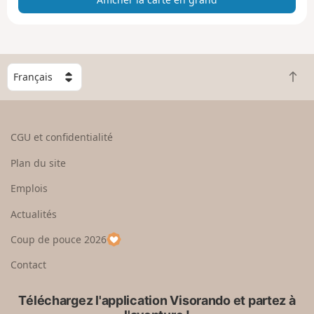
e
e
n
g
C
r
R
h
a
e
o
n
t
i
d
o
s
CGU et confidentialité
u
i
r
s
Plan du site
e
s
n
e
Emplois
h
z
Actualités
a
u
u
n
Coup de pouce 2026
t
p
a
Contact
y
s
Téléchargez l'application Visorando et partez à