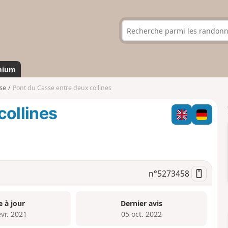
mium
se
Pont du Casse entre deux collines
collines
n°
5273458
e à jour
Dernier avis
évr. 2021
05 oct. 2022