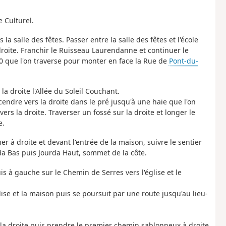
 Culturel.
 la salle des fêtes. Passer entre la salle des fêtes et l'école
droite. Franchir le Ruisseau Laurendanne et continuer le
10 que l'on traverse pour monter en face la Rue de
Pont-du-
a droite l'Allée du Soleil Couchant.
endre vers la droite dans le pré jusqu'à une haie que l'on
vers la droite. Traverser un fossé sur la droite et longer le
e.
r à droite et devant l'entrée de la maison, suivre le sentier
da Bas puis Jourda Haut, sommet de la côte.
uis à gauche sur le Chemin de Serres vers l'église et le
lise et la maison puis se poursuit par une route jusqu'au lieu-
s la droite puis prendre le premier chemin sablonneux à droite