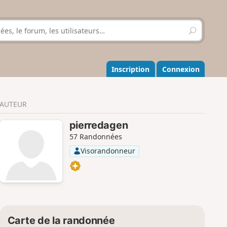
R
e
c
h
e
Inscription
Connexion
r
c
h
AUTEUR
e
r
pierredagen
57 Randonnées
Visorandonneur
Carte de la randonnée