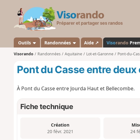
V
i
s
o
r
a
Outils
Randonnées
Aide ↗
Viso
rando
Pre
n
Visorando
Randonnées
Aquitaine
Lot-et-Garonne
Pont-du-Cas
d
o
Pont du Casse entre deux 
À Pont du Casse entre Jourda Haut et Bellecombe.
Fiche technique
Création
Mis
20 févr. 2021
24 f