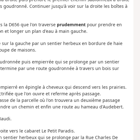
goudronné. Continuer jusqu'à voir sur la droite les boîtes à
s la D656 que l'on traverse
prudemment
pour prendre en
on et longer un plan d'eau à main gauche.
te sur la gauche par un sentier herbeux en bordure de haie
roupe de maisons.
 goudronnée puis empierrée qui se prolonge par un sentier
e termine par une route goudronnée à travers un bois sur
 empierré en épingle à cheveux qui descend vers les prairies.
ctrifiée que l'on ouvre et referme après passage.
basse de la parcelle où l'on trouvera un deuxième passage
ejoindre un chemin et enfin une route au hameau d'Audebert.
Naudi.
te vers le cabaret Le Petit Paradis.
un sentier herbeux qui se prolonge par la Rue Charles De