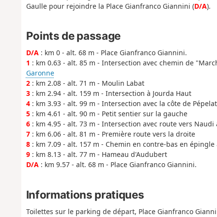
Gaulle pour rejoindre la Place Gianfranco Giannini (
D/A
).
Points de passage
D/A
: km 0 - alt. 68 m - Place Gianfranco Giannini.
1
: km 0.63 - alt. 85 m - Intersection avec chemin de "March
Garonne
2
: km 2.08 - alt. 71 m - Moulin Labat
3
: km 2.94 - alt. 159 m - Intersection à Jourda Haut
4
: km 3.93 - alt. 99 m - Intersection avec la côte de Pépelat
5
: km 4.61 - alt. 90 m - Petit sentier sur la gauche
6
: km 4.95 - alt. 73 m - Intersection avec route vers Naudi
7
: km 6.06 - alt. 81 m - Première route vers la droite
8
: km 7.09 - alt. 157 m - Chemin en contre-bas en épingle
9
: km 8.13 - alt. 77 m - Hameau d'Audubert
D/A
: km 9.57 - alt. 68 m - Place Gianfranco Giannini.
Informations pratiques
Toilettes sur le parking de départ, Place Gianfranco Gianni