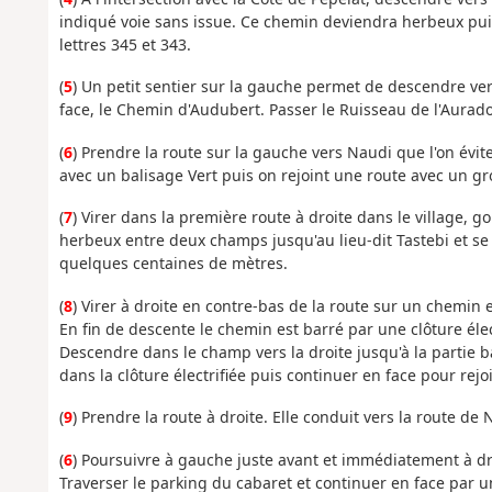
indiqué voie sans issue. Ce chemin deviendra herbeux puis 
lettres 345 et 343.
(
5
) Un petit sentier sur la gauche permet de descendre ver
face, le Chemin d'Audubert. Passer le Ruisseau de l'Aurad
(
6
) Prendre la route sur la gauche vers Naudi que l'on évi
avec un balisage Vert puis on rejoint une route avec un g
(
7
) Virer dans la première route à droite dans le village,
herbeux entre deux champs jusqu'au lieu-dit Tastebi et s
quelques centaines de mètres.
(
8
) Virer à droite en contre-bas de la route sur un chemin
En fin de descente le chemin est barré par une clôture éle
Descendre dans le champ vers la droite jusqu'à la partie 
dans la clôture électrifiée puis continuer en face pour r
(
9
) Prendre la route à droite. Elle conduit vers la route de 
(
6
) Poursuivre à gauche juste avant et immédiatement à droi
Traverser le parking du cabaret et continuer en face par 