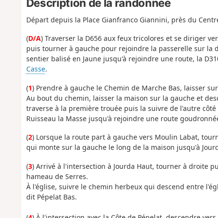
Description de la randonnée
Départ depuis la Place Gianfranco Giannini, près du Centre
(
D/A
) Traverser la D656 aux feux tricolores et se diriger vers
puis tourner à gauche pour rejoindre la passerelle sur la 
sentier balisé en Jaune jusqu'à rejoindre une route, la D3
Casse
.
(
1
) Prendre à gauche le Chemin de Marche Bas, laisser sur l
Au bout du chemin, laisser la maison sur la gauche et desc
traverse à la première trouée puis la suivre de l'autre côté 
Ruisseau la Masse jusqu'à rejoindre une route goudronné
(
2
) Lorsque la route part à gauche vers Moulin Labat, tourne
qui monte sur la gauche le long de la maison jusqu'à Jour
(
3
) Arrivé à l'intersection à Jourda Haut, tourner à droite p
hameau de Serres.
À l'église, suivre le chemin herbeux qui descend entre l'ég
dit Pépelat Bas.
(
4
) À l'intersection avec la Côte de Pépelat, descendre ver