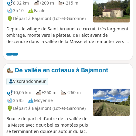
8,92 km
+209 m
-215 m
3h 10
Facile
Départ à Bajamont (Lot-et-Garonne)
Depuis le village de Saint-Arnaud, ce circuit, très largement
ombragé, monte vers le plateau de Falot avant de
descendre dans la vallée de la Masse et de remonter vers le
plateau de Lestaque.
De vallée en coteaux à Bajamont
Visorandonneur
10,05 km
+260 m
-260 m
3h 35
Moyenne
Départ à Bajamont (Lot-et-Garonne)
Boucle de part et d'autre de la vallée de
la Masse avec deux belles montées puis
se terminant en douceur autour du lac.