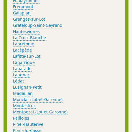
Foulayronnes
Frégimont
Galapian
Granges-sur-Lot
Grateloup-Saint-Gayrand
Hautesvignes
La Croix-Blanche
Labretonie
Lacépède
Lafitte-sur-Lot
Lagarrigue
Laparade
Laugnac
Lédat
Lusignan-Petit
Madaillan
Monclar (Lot-et-Garonne)
Montastruc
Montpezat (Lot-et-Garonne)
Pailloles
Pinel-Hauterive
Pont-du-Casse