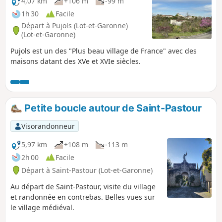
4,07 km
+106 m
-99 m
1h 30
Facile
Départ à Pujols (Lot-et-Garonne)
(Lot-et-Garonne)
Pujols est un des "Plus beau village de France" avec des
maisons datant des XVe et XVIe siècles.
Petite boucle autour de Saint-Pastour
Visorandonneur
5,97 km
+108 m
-113 m
2h 00
Facile
Départ à Saint-Pastour (Lot-et-Garonne)
Au départ de Saint-Pastour, visite du village
et randonnée en contrebas. Belles vues sur
le village médiéval.