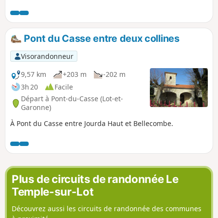
Pont du Casse entre deux collines
Visorandonneur
9,57 km
+203 m
-202 m
3h 20
Facile
Départ à Pont-du-Casse (Lot-et-
Garonne)
À Pont du Casse entre Jourda Haut et Bellecombe.
Plus de circuits de randonnée Le
Temple-sur-Lot
Découvrez aussi les circuits de randonnée des communes