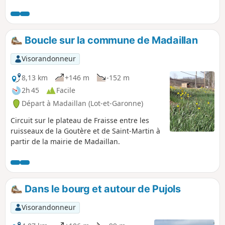
GR®652. Il s'agit d'un itinéraire alternatif, plus court et plus
bitumé, mieux adapté aux conditions humides.
Boucle sur la commune de Madaillan
Visorandonneur
8,13 km
+146 m
-152 m
2h 45
Facile
Départ à Madaillan (Lot-et-Garonne)
Circuit sur le plateau de Fraisse entre les
ruisseaux de la Goutère et de Saint-Martin à
partir de la mairie de Madaillan.
Dans le bourg et autour de Pujols
Visorandonneur