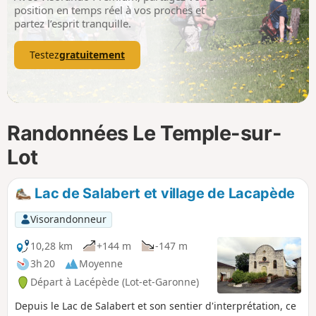
p
position en temps réel à vos proches et
partez l’esprit tranquille.
Testez
gratuitement
Randonnées Le Temple-sur-
Lot
Lac de Salabert et village de Lacapède
Visorandonneur
10,28 km
+144 m
-147 m
3h 20
Moyenne
Départ à Lacépède (Lot-et-Garonne)
Depuis le Lac de Salabert et son sentier d'interprétation, ce