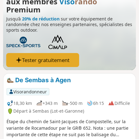
aux membres
Viso
rando
Premium
Jusqu’à
20% de réduction
sur votre équipement de
randonnée chez nos enseignes partenaires, spécialistes des
sports outdoor.
Tester gratuitement
De Sembas à Agen
Visorandonneur
18,30 km
+343 m
-500 m
6h 15
Difficile
Départ à Sembas (Lot-et-Garonne)
Étape du chemin de Saint-Jacques de Compostelle, sur la
variante de Rocamadour par le GR® 652. Nota : une partie
importante de cette étape ne suit pas le balisage du