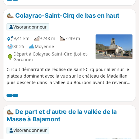
des chemins très calmes. Peut être faite avec de jeunes
enfants.
Colayrac-Saint-Cirq de bas en haut
Visorandonneur
9,41 km
+248 m
-239 m
3h 25
Moyenne
Départ à Colayrac-Saint-Cirq (Lot-et-
Garonne)
Circuit démarrant de l'église de Saint-Cirq pour aller sur le
plateau dominant avec la vue sur le château de Madaillan
puis descente dans la vallée du Bourbon avant de revenir
sur les hauteurs.
De part et d'autre de la vallée de la
Masse à Bajamont
Visorandonneur