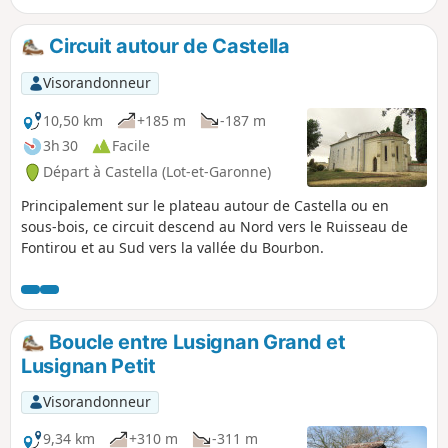
Circuit autour de Castella
Visorandonneur
10,50 km
+185 m
-187 m
3h 30
Facile
Départ à Castella (Lot-et-Garonne)
Principalement sur le plateau autour de Castella ou en
sous-bois, ce circuit descend au Nord vers le Ruisseau de
Fontirou et au Sud vers la vallée du Bourbon.
Boucle entre Lusignan Grand et
Lusignan Petit
Visorandonneur
9,34 km
+310 m
-311 m