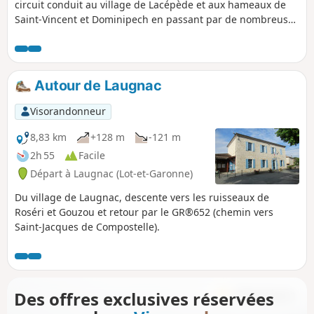
circuit conduit au village de Lacépède et aux hameaux de
Saint-Vincent et Dominipech en passant par de nombreuses
noiseraies très présentes sur la commune.
Autour de Laugnac
Visorandonneur
8,83 km
+128 m
-121 m
2h 55
Facile
Départ à Laugnac (Lot-et-Garonne)
Du village de Laugnac, descente vers les ruisseaux de
Roséri et Gouzou et retour par le GR®652 (chemin vers
Saint-Jacques de Compostelle).
Des offres exclusives réservées