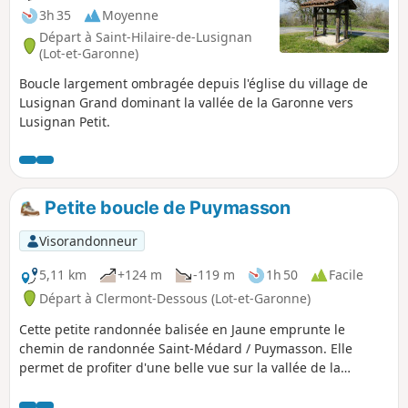
3h 35
Moyenne
Départ à Saint-Hilaire-de-Lusignan
(Lot-et-Garonne)
Boucle largement ombragée depuis l'église du village de
Lusignan Grand dominant la vallée de la Garonne vers
Lusignan Petit.
Petite boucle de Puymasson
Visorandonneur
5,11 km
+124 m
-119 m
1h 50
Facile
Départ à Clermont-Dessous (Lot-et-Garonne)
Cette petite randonnée balisée en Jaune emprunte le
chemin de randonnée Saint-Médard / Puymasson. Elle
permet de profiter d'une belle vue sur la vallée de la
Garonne au départ, de traverser une jolie forêt, de voir une
curiosité (mémorial suite à un crash d'avion) et de parcourir