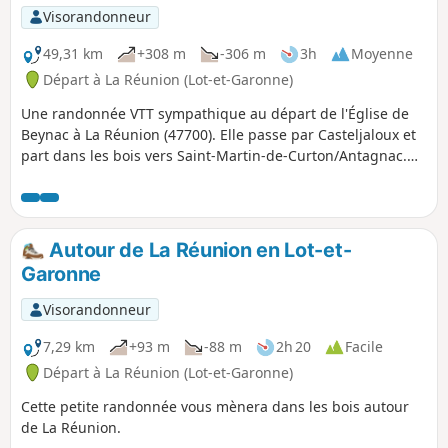
Visorandonneur
49,31 km
+308 m
-306 m
3h
Moyenne
Départ à La Réunion (Lot-et-Garonne)
Une randonnée VTT sympathique au départ de l'Église de
Beynac à La Réunion (47700). Elle passe par Casteljaloux et
part dans les bois vers Saint-Martin-de-Curton/Antagnac.
Routes, pistes blanches et sentiers avec du sable. Praticable
par tout temps.
Autour de La Réunion en Lot-et-
Garonne
Visorandonneur
7,29 km
+93 m
-88 m
2h 20
Facile
Départ à La Réunion (Lot-et-Garonne)
Cette petite randonnée vous mènera dans les bois autour
de La Réunion.