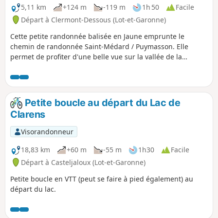
5,11 km
+124 m
-119 m
1h 50
Facile
Départ à Clermont-Dessous (Lot-et-Garonne)
Cette petite randonnée balisée en Jaune emprunte le
chemin de randonnée Saint-Médard / Puymasson. Elle
permet de profiter d'une belle vue sur la vallée de la
Garonne au départ, de traverser une jolie forêt, de voir une
curiosité (mémorial suite à un crash d'avion) et de parcourir
des chemins très calmes. Peut être faite avec de jeunes
enfants.
Petite boucle au départ du Lac de
Clarens
Visorandonneur
18,83 km
+60 m
-55 m
1h30
Facile
Départ à Casteljaloux (Lot-et-Garonne)
Petite boucle en VTT (peut se faire à pied également) au
départ du lac.