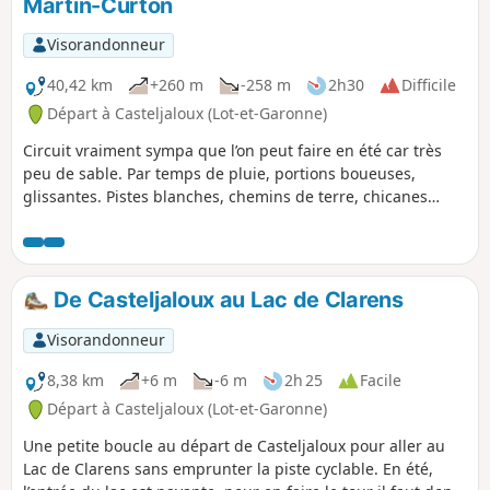
Martin-Curton
Visorandonneur
40,42 km
+260 m
-258 m
2h30
Difficile
Départ à Casteljaloux (Lot-et-Garonne)
Circuit vraiment sympa que l’on peut faire en été car très
peu de sable. Par temps de pluie, portions boueuses,
glissantes. Pistes blanches, chemins de terre, chicanes
dans les bois et un peu de sable à la fin. Passage près de
palombières. Ne pas emprunter lors de la chasse à la
palombe en octobre et novembre. Le respect de cette règle
implicite permet de maintenir les chemins ouverts. Respect
De Casteljaloux au Lac de Clarens
mutuel entre chasseurs, cyclistes et randonneurs.
Visorandonneur
8,38 km
+6 m
-6 m
2h 25
Facile
Départ à Casteljaloux (Lot-et-Garonne)
Une petite boucle au départ de Casteljaloux pour aller au
Lac de Clarens sans emprunter la piste cyclable. En été,