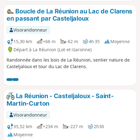
Boucle de La Réunion au Lac de Clarens
en passant par Casteljaloux
Visorandonneur
15,30 km
+66 m
-62 m
4h 35
Moyenne
Départ à La Réunion (Lot-et-Garonne)
Randonnée dans les bois de La Réunion, sentier nature de
Casteljaloux et tour du Lac de Clarens.
La Réunion - Casteljaloux - Saint-
Martin-Curton
Visorandonneur
35,52 km
+234 m
-227 m
2h30
Moyenne