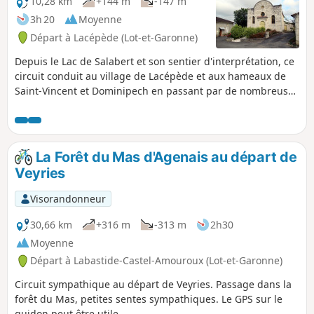
10,28 km
+144 m
-147 m
3h 20
Moyenne
Départ à Lacépède (Lot-et-Garonne)
Depuis le Lac de Salabert et son sentier d'interprétation, ce
circuit conduit au village de Lacépède et aux hameaux de
Saint-Vincent et Dominipech en passant par de nombreuses
noiseraies très présentes sur la commune.
La Forêt du Mas d'Agenais au départ de
Veyries
Visorandonneur
30,66 km
+316 m
-313 m
2h30
Moyenne
Départ à Labastide-Castel-Amouroux (Lot-et-Garonne)
Circuit sympathique au départ de Veyries. Passage dans la
forêt du Mas, petites sentes sympathiques. Le GPS sur le
guidon peut être utile.