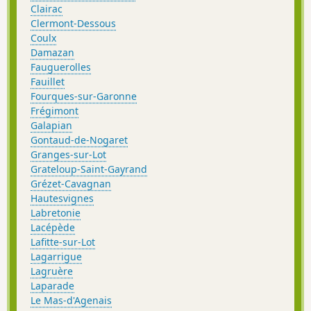
Clairac
Clermont-Dessous
Coulx
Damazan
Fauguerolles
Fauillet
Fourques-sur-Garonne
Frégimont
Galapian
Gontaud-de-Nogaret
Granges-sur-Lot
Grateloup-Saint-Gayrand
Grézet-Cavagnan
Hautesvignes
Labretonie
Lacépède
Lafitte-sur-Lot
Lagarrigue
Lagruère
Laparade
Le Mas-d'Agenais