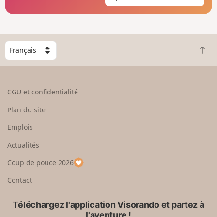
C
R
h
e
o
t
i
o
s
CGU et confidentialité
u
i
r
s
Plan du site
e
s
n
e
Emplois
h
z
Actualités
a
u
u
n
Coup de pouce 2026
t
p
a
Contact
y
s
Téléchargez l'application Visorando et partez à
l'aventure !