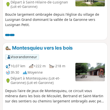
Départ à Saint-Hilaire-de-Lusignan
(Lot-et-Garonne)
Boucle largement ombragée depuis l'église du village de
Lusignan Grand dominant la vallée de la Garonne vers
Lusignan Petit.
Montesquieu vers les bois
Visorandonneur
10,07 km
+222 m
-218 m
3h 30
Moyenne
Départ à Montesquieu (Lot-et-
Garonne) (Lot-et-Garonne)
Depuis l'aire de jeux de Montesquieu, ce circuit vous
mènera dans les bois de Micoulet, Bertrand et Saint-Martin
sur des sentiers ou chemins largement ombragés avec peu
de route. Le circuit peut se faire par temps chaud.