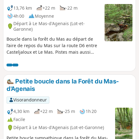
13,76 km
+22 m
-22 m
4h 00
Moyenne
Départ à Le Mas-d'Agenais (Lot-et-
Garonne)
Boucle dans la forêt du Mas au départ de
l’aire de repos du Mas sur la route D6 entre
Casteljaloux et Le Mas. Pistes mais aussi
petites sentes qui n’apparaissent pas sur les
cartes, avoir le gpx à portée de vue est
préférable. Les chemins ont été faits par les
marcheurs, VTT, chevaux et il y en a
Petite boucle dans la Forêt du Mas-
beaucoup. Pas de hors-sentier. Randonnée
d'Agenais
dans la forêt à l’ombre, agréable en été mais
à éviter lors de fortes pluies et durant la
Visorandonneur
saison de la chasse à la palombe.
4,30 km
+22 m
-25 m
1h 20
Facile
Départ à Le Mas-d'Agenais (Lot-et-Garonne)
Petite boucle sympathique dans la forêt du Mas-