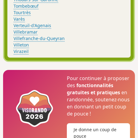
Tombebœuf
Tourtrès
Varès
Verteuil-d'Agenais
Villebramar
Villefranche-du-Queyran
Villeton
Virazeil
Pour continuer à proposer
des
fonctionnalités
gratuites et pratiques
en
randonnée, soutenez-nous
en donnant un petit coup
de pouce !
Je donne un coup de
pouce