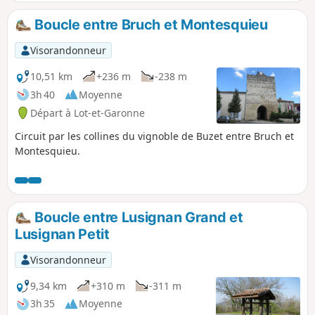
Boucle entre Bruch et Montesquieu
Visorandonneur
10,51 km
+236 m
-238 m
3h 40
Moyenne
Départ à Lot-et-Garonne
Circuit par les collines du vignoble de Buzet entre Bruch et
Montesquieu.
Boucle entre Lusignan Grand et
Lusignan Petit
Visorandonneur
9,34 km
+310 m
-311 m
3h 35
Moyenne