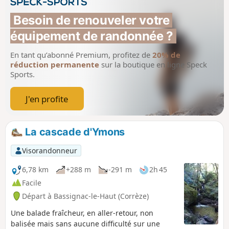
Besoin de renouveler votre 
équipement de randonnée ?
En tant qu’abonné Premium, profitez de
20% de
réduction permanente
sur la boutique en ligne Speck
Sports.
J'en profite
La cascade d'Ymons
Visorandonneur
6,78 km
+288 m
-291 m
2h 45
Facile
Départ à Bassignac-le-Haut (Corrèze)
Une balade fraîcheur, en aller-retour, non
balisée mais sans aucune difficulté sur une