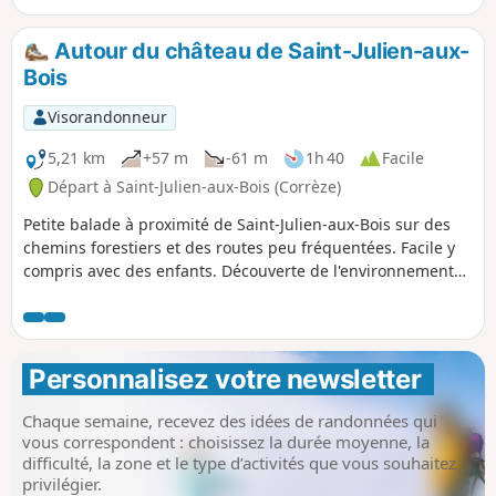
Autour du château de Saint-Julien-aux-
Bois
Visorandonneur
5,21 km
+57 m
-61 m
1h 40
Facile
Départ à Saint-Julien-aux-Bois (Corrèze)
Petite balade à proximité de Saint-Julien-aux-Bois sur des
chemins forestiers et des routes peu fréquentées. Facile y
compris avec des enfants. Découverte de l'environnement
agricole (prairies, forets, troupeaux) de cette très belle
région.
Personnalisez votre newsletter 
Chaque semaine, recevez des idées de randonnées qui
vous correspondent : choisissez la durée moyenne, la
difficulté, la zone et le type d’activités que vous souhaitez
privilégier.