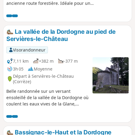
ancienne route forestière. Idéale pour un
pique-nique au bord de l'eau.
La vallée de la Dordogne au pied de
Servières-le-Château
Visorandonneur
7,11 km
+382 m
-377 m
3h 05
Moyenne
Départ à Servières-le-Château
(Corrèze)
Belle randonnée sur un versant
ensoleillé de la vallée de la Dordogne où
coulent les eaux vives de la Glane,
dominé par le village de Servières-le-
Château réputé pour son patrimoine
architectural.
Bassignac-le-Haut et la Dordogne