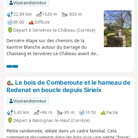
Visorandonneur
22,89 km
+520 m
-833 m
8h 00
Difficile
Départ à Servières-le-Château (Corrèze)
Dernière étape sur des chemins de la
Xaintrie Blanche autour du barrage du
Chastang et Servières-Le-Château avant de
redescendre sur Argentat en longeant la
Dordogne afin de rejoindre le point
d'arrivée.
Le bois de Comberoute et le hameau de
Redenat en boucle depuis Sirieix
Visorandonneur
5,43 km
+86 m
-85 m
1h 50
Facile
Départ à Bassignac-le-Haut (Corrèze)
Petite randonnée, idéale dans un cadre familial. Cela
commence doucement dans les bois puis une petite "fosse"