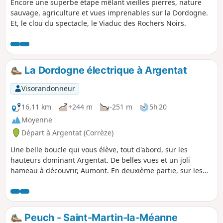
Encore une superbe étape mêlant vieilles pierres, nature
sauvage, agriculture et vues imprenables sur la Dordogne.
Et, le clou du spectacle, le Viaduc des Rochers Noirs.
La Dordogne électrique à Argentat
Visorandonneur
16,11 km
+244 m
-251 m
5h 20
Moyenne
Départ à Argentat (Corrèze)
Une belle boucle qui vous élève, tout d'abord, sur les
hauteurs dominant Argentat. De belles vues et un joli
hameau à découvrir, Aumont. En deuxième partie, sur les
bords de la Dordogne, le cheminement permet de visiter le
quartier des quais d'Argentat et poursuit jusqu'à une
réserve naturelle. En fin de parcours, c'est sur le barrage du
Sablier que vous traversez la Dordogne.
Peuch - Saint-Martin-la-Méanne