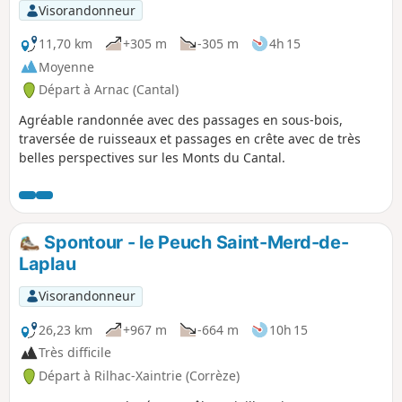
Visorandonneur
11,70 km
+305 m
-305 m
4h 15
Moyenne
Départ à Arnac (Cantal)
Agréable randonnée avec des passages en sous-bois,
traversée de ruisseaux et passages en crête avec de très
belles perspectives sur les Monts du Cantal.
Spontour - le Peuch Saint-Merd-de-
Laplau
Visorandonneur
26,23 km
+967 m
-664 m
10h 15
Très difficile
Départ à Rilhac-Xaintrie (Corrèze)