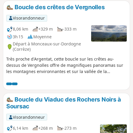
Boucle des crêtes de Vergnolles
Visorandonneur
8,06 km
+329 m
-333 m
3h 15
Moyenne
Départ à Monceaux-sur-Dordogne
(Corrèze)
Très proche d'Argentat, cette boucle sur les crêtes au-
dessus de Vergnolles offre de magnifiques panoramas sur
les montagnes environnantes et sur la vallée de la
Dordogne. 23/08/2023 : La randonnée a été modifiée.
Boucle du Viaduc des Rochers Noirs à
Soursac
Visorandonneur
6,14 km
+268 m
-273 m