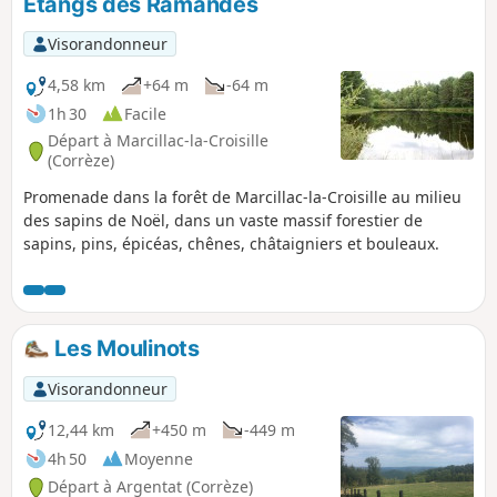
Étangs des Ramandes
Visorandonneur
4,58 km
+64 m
-64 m
1h 30
Facile
Départ à Marcillac-la-Croisille
(Corrèze)
Promenade dans la forêt de Marcillac-la-Croisille au milieu
des sapins de Noël, dans un vaste massif forestier de
sapins, pins, épicéas, chênes, châtaigniers et bouleaux.
Les Moulinots
Visorandonneur
12,44 km
+450 m
-449 m
4h 50
Moyenne
Départ à Argentat (Corrèze)