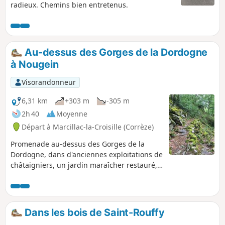
radieux. Chemins bien entretenus.
Au-dessus des Gorges de la Dordogne
à Nougein
Visorandonneur
6,31 km
+303 m
-305 m
2h 40
Moyenne
Départ à Marcillac-la-Croisille (Corrèze)
Promenade au-dessus des Gorges de la
Dordogne, dans d'anciennes exploitations de
châtaigniers, un jardin maraîcher restauré,
sur une ancienne voie romaine, des pistes et
des sentiers forestiers.
Dans les bois de Saint-Rouffy