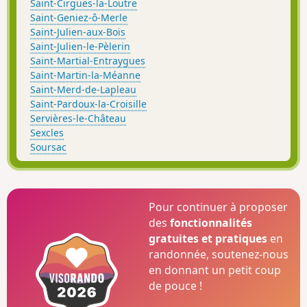
Saint-Cirgues-la-Loutre
Saint-Geniez-ô-Merle
Saint-Julien-aux-Bois
Saint-Julien-le-Pèlerin
Saint-Martial-Entraygues
Saint-Martin-la-Méanne
Saint-Merd-de-Lapleau
Saint-Pardoux-la-Croisille
Servières-le-Château
Sexcles
Soursac
Pour continuer à proposer
des
fonctionnalités
gratuites et pratiques
en
randonnée, soutenez-nous
en donnant un petit coup
de pouce !