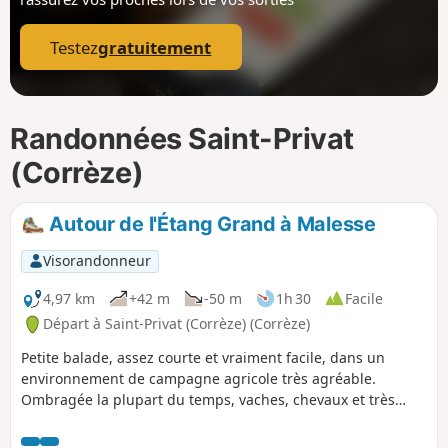
p
Testez
gratuitement
Randonnées Saint-Privat
(Corrèze)
Autour de l'Étang Grand à Malesse
Visorandonneur
4,97 km
+42 m
-50 m
1h 30
Facile
Départ à Saint-Privat (Corrèze) (Corrèze)
Petite balade, assez courte et vraiment facile, dans un
environnement de campagne agricole très agréable.
Ombragée la plupart du temps, vaches, chevaux et très
beau point de vue.