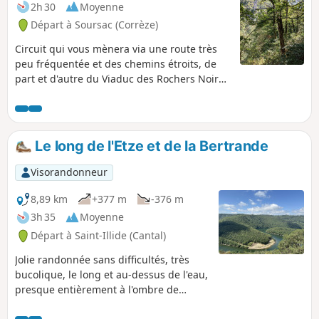
2h 30
Moyenne
Départ à Soursac (Corrèze)
Circuit qui vous mènera via une route très
peu fréquentée et des chemins étroits, de
part et d'autre du Viaduc des Rochers Noirs,
et vers une passerelle métallique suspendue
qui franchit la Luzège. Jolies vues sur le
viaduc et la Vallée de la Luzège.
Le long de l'Etze et de la Bertrande
Visorandonneur
8,89 km
+377 m
-376 m
3h 35
Moyenne
Départ à Saint-Illide (Cantal)
Jolie randonnée sans difficultés, très
bucolique, le long et au-dessus de l'eau,
presque entièrement à l'ombre de
grands feuillus. Beaux points de vue.