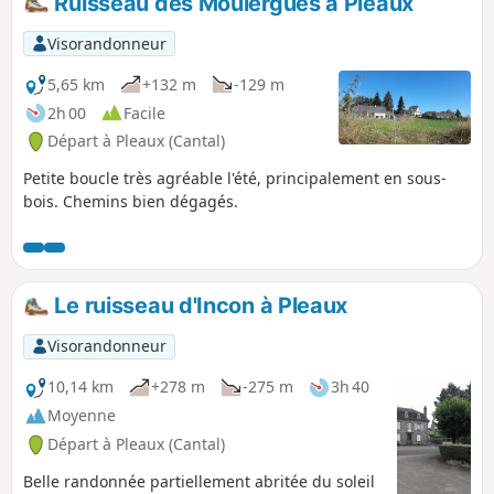
Ruisseau des Moulergues à Pleaux
Visorandonneur
5,65 km
+132 m
-129 m
2h 00
Facile
Départ à Pleaux (Cantal)
Petite boucle très agréable l'été, principalement en sous-
bois. Chemins bien dégagés.
Le ruisseau d'Incon à Pleaux
Visorandonneur
10,14 km
+278 m
-275 m
3h 40
Moyenne
Départ à Pleaux (Cantal)
Belle randonnée partiellement abritée du soleil