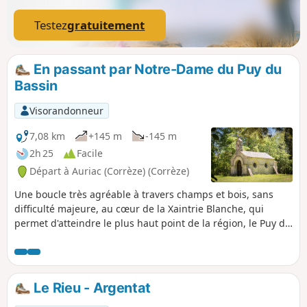
Testez
gratuitement
En passant par Notre-Dame du Puy du
Bassin
Visorandonneur
7,08 km
+145 m
-145 m
2h 25
Facile
Départ à Auriac (Corrèze) (Corrèze)
Une boucle très agréable à travers champs et bois, sans
difficulté majeure, au cœur de la Xaintrie Blanche, qui
permet d'atteindre le plus haut point de la région, le Puy du
Bassin, qui culmine à 709 m.
Le Rieu - Argentat