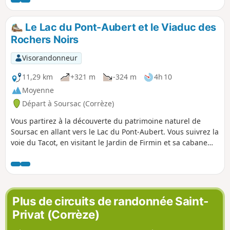
Possibilité de baignade. À proximité de
Saint-Illide, Arnac, Pleaux.
Le Lac du Pont-Aubert et le Viaduc des
Rochers Noirs
Visorandonneur
11,29 km
+321 m
-324 m
4h 10
Moyenne
Départ à Soursac (Corrèze)
Vous partirez à la découverte du patrimoine naturel de
Soursac en allant vers le Lac du Pont-Aubert. Vous suivrez la
voie du Tacot, en visitant le Jardin de Firmin et sa cabane
au-dessus une vue imprenable sur la Vallée de la Luzège.
Vous rejoindrez le Viaduc des Rochers Noirs et la passerelle
himalayenne.
Plus de circuits de randonnée Saint-
Privat (Corrèze)