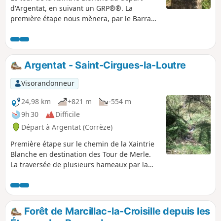
d'Argentat, en suivant un GRP®®. La
première étape nous mènera, par le Barrage
du Sablier, Saint Geniez-ô-Merle, les Tours
de Merle à Saint-Cirgues-La-Loutre. La
seconde étape nous portera vers Saint-
Julien-aux-Bois, Saint-Privat, Darazac afin de
Argentat - Saint-Cirgues-la-Loutre
gagner le Rieu à quelques encablures du
Barrage du Chastang. La troisième et
Visorandonneur
dernière étape longera la Dordogne vers le
Lac de Feyt en direction de Servières-le-
24,98 km
+821 m
-554 m
Château et Charlannes vers le retour sur
9h 30
Difficile
Argentat.
Départ à Argentat (Corrèze)
Première étape sur le chemin de la Xaintrie
Blanche en destination des Tour de Merle.
La traversée de plusieurs hameaux par la
D211, nous livrera des paysages verdoyants
et rocailleux.
Forêt de Marcillac-la-Croisille depuis les