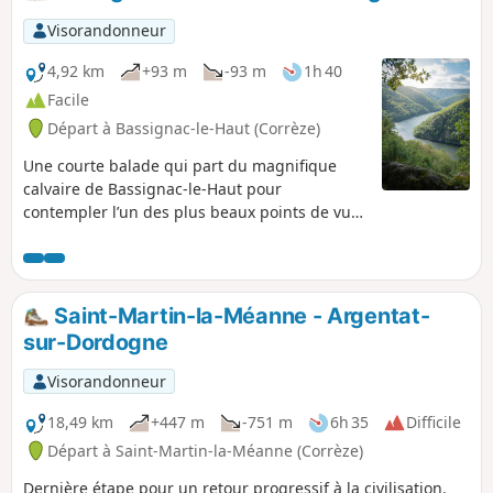
Visorandonneur
4,92 km
+93 m
-93 m
1h 40
Facile
Départ à Bassignac-le-Haut (Corrèze)
Une courte balade qui part du magnifique
calvaire de Bassignac-le-Haut pour
contempler l’un des plus beaux points de vue
sur la Dordogne. C'est une balade sans
difficulté avec une partie sur route peu
fréquentée.
Saint-Martin-la-Méanne - Argentat-
sur-Dordogne
Visorandonneur
18,49 km
+447 m
-751 m
6h 35
Difficile
Départ à Saint-Martin-la-Méanne (Corrèze)
Dernière étape pour un retour progressif à la civilisation.