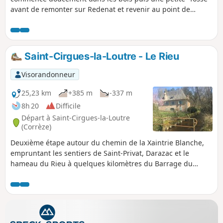
avant de remonter sur Redenat et revenir au point de
départ. Aucun trafic garanti. Les chemins boisés sont
entretenus et la portion de route reste sûre.
Saint-Cirgues-la-Loutre - Le Rieu
Visorandonneur
25,23 km
+385 m
-337 m
8h 20
Difficile
Départ à Saint-Cirgues-la-Loutre
(Corrèze)
Deuxième étape autour du chemin de la Xaintrie Blanche,
empruntant les sentiers de Saint-Privat, Darazac et le
hameau du Rieu à quelques kilomètres du Barrage du
Chastang.