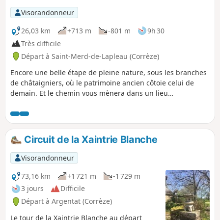
Visorandonneur
26,03 km
+713 m
-801 m
9h 30
Très difficile
Départ à Saint-Merd-de-Lapleau (Corrèze)
Encore une belle étape de pleine nature, sous les branches
de châtaigniers, où le patrimoine ancien côtoie celui de
demain. Et le chemin vous mènera dans un lieu
improbable, le jardin de Bardot.
Circuit de la Xaintrie Blanche
Visorandonneur
73,16 km
+1 721 m
-1 729 m
3 jours
Difficile
Départ à Argentat (Corrèze)
Le tour de la Xaintrie Blanche au départ