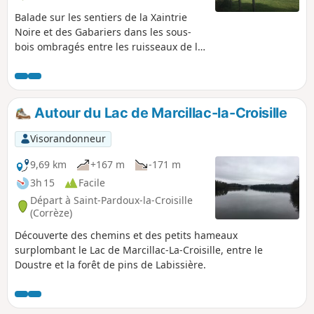
Balade sur les sentiers de la Xaintrie
Noire et des Gabariers dans les sous-
bois ombragés entre les ruisseaux de la
Roche et du Clauzel. Le balisage reste
de couleur Jaune sur tout le tracé et
numéroté (6).
Autour du Lac de Marcillac-la-Croisille
Visorandonneur
9,69 km
+167 m
-171 m
3h 15
Facile
Départ à Saint-Pardoux-la-Croisille
(Corrèze)
Découverte des chemins et des petits hameaux
surplombant le Lac de Marcillac-La-Croisille, entre le
Doustre et la forêt de pins de Labissière.