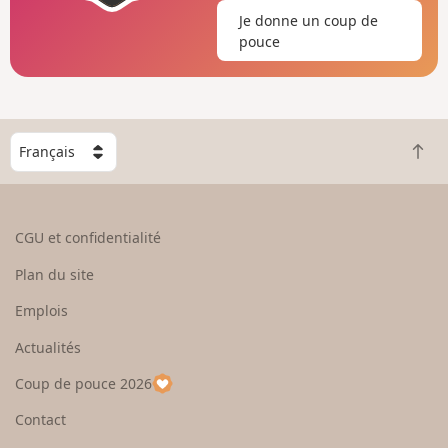
Je donne un coup de
pouce
C
R
h
e
o
t
i
o
s
CGU et confidentialité
u
i
r
s
Plan du site
e
s
n
e
Emplois
h
z
Actualités
a
u
u
n
Coup de pouce 2026
t
p
a
Contact
y