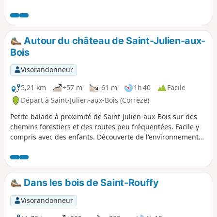
beau point de vue.
Autour du château de Saint-Julien-aux-
Bois
Visorandonneur
5,21 km
+57 m
-61 m
1h 40
Facile
Départ à Saint-Julien-aux-Bois (Corrèze)
Petite balade à proximité de Saint-Julien-aux-Bois sur des
chemins forestiers et des routes peu fréquentées. Facile y
compris avec des enfants. Découverte de l'environnement
agricole (prairies, forets, troupeaux) de cette très belle
région.
Dans les bois de Saint-Rouffy
Visorandonneur