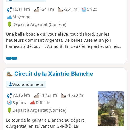
16,11 km
+244 m
-251 m
5h 20
Moyenne
Départ à Argentat (Corrèze)
Une belle boucle qui vous élève, tout d'abord, sur les
hauteurs dominant Argentat. De belles vues et un joli
hameau à découvrir, Aumont. En deuxième partie, sur les
bords de la Dordogne, le cheminement permet de visiter le
quartier des quais d'Argentat et poursuit jusqu'à une
réserve naturelle. En fin de parcours, c'est sur le barrage du
Sablier que vous traversez la Dordogne.
Circuit de la Xaintrie Blanche
Visorandonneur
73,16 km
+1 721 m
-1 729 m
3 jours
Difficile
Départ à Argentat (Corrèze)
Le tour de la Xaintrie Blanche au départ
d'Argentat, en suivant un GRP®®. La