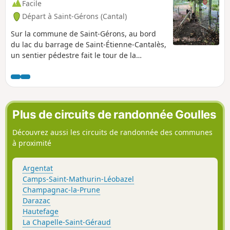
Facile
Départ à Saint-Gérons (Cantal)
Sur la commune de Saint-Gérons, au bord
du lac du barrage de Saint-Étienne-Cantalès,
un sentier pédestre fait le tour de la
Presqu’île d'Espinet. Ce sentier est juste au
bord de l'eau, un peu étroit entre le point (3)
et (4) : il vaut mieux éviter les poussettes.
Plus de circuits de randonnée Goulles
Découvrez aussi les circuits de randonnée des communes
à proximité
Argentat
Camps-Saint-Mathurin-Léobazel
Champagnac-la-Prune
Darazac
Hautefage
La Chapelle-Saint-Géraud