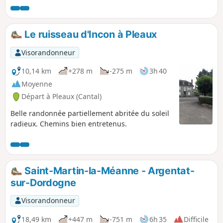
Le ruisseau d'Incon à Pleaux
Visorandonneur
10,14 km
+278 m
-275 m
3h 40
Moyenne
Départ à Pleaux (Cantal)
Belle randonnée partiellement abritée du soleil
radieux. Chemins bien entretenus.
Saint-Martin-la-Méanne - Argentat-
sur-Dordogne
Visorandonneur
18,49 km
+447 m
-751 m
6h 35
Difficile