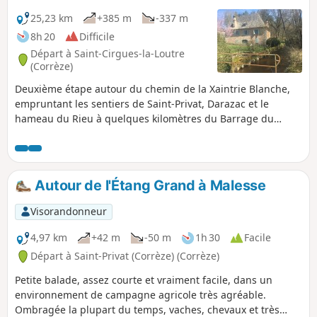
25,23 km
+385 m
-337 m
8h 20
Difficile
Départ à Saint-Cirgues-la-Loutre
(Corrèze)
Deuxième étape autour du chemin de la Xaintrie Blanche,
empruntant les sentiers de Saint-Privat, Darazac et le
hameau du Rieu à quelques kilomètres du Barrage du
Chastang.
Autour de l'Étang Grand à Malesse
Visorandonneur
4,97 km
+42 m
-50 m
1h 30
Facile
Départ à Saint-Privat (Corrèze) (Corrèze)
Petite balade, assez courte et vraiment facile, dans un
environnement de campagne agricole très agréable.
Ombragée la plupart du temps, vaches, chevaux et très