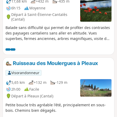
17,68 km
+432 m
-435 m
6h 15
Moyenne
Départ à Saint-Étienne-Cantalès
(Cantal)
Balade sans difficulté qui permet de profiter des contrastes
des paysages cantaliens sans aller en altitude. Vues
superbes, fermes anciennes, arbres magnifiques, visite du
village médiéval de Laroquebrou et du barrage de Saint-
Étienne-Cantalès ; possibilité de nager. Le tracé proposé
suit généralement le balisage Vert "la Roquaise" à part
quelques petites variantes.
Ruisseau des Moulergues à Pleaux
Visorandonneur
5,65 km
+132 m
-129 m
2h 00
Facile
Départ à Pleaux (Cantal)
Petite boucle très agréable l'été, principalement en sous-
bois. Chemins bien dégagés.