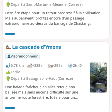
Départ à Saint-Martin-la-Méanne (Corrèze)
Dernière étape pour un retour progressif à la civilisation.
Mais auparavant, profitez encore d'un passage
extraordinaire au-dessus du barrage de Chastang.
La cascade d'Ymons
Visorandonneur
6,78 km
+288 m
-291 m
2h 45
Facile
Départ à Bassignac-le-Haut (Corrèze)
Une balade fraîcheur, en aller-retour, non
balisée mais sans aucune difficulté sur une
ancienne route forestière. Idéale pour un
pique-nique au bord de l'eau.