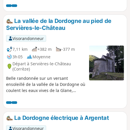
de couleur Jaune sur tout le tracé et
numéroté (6).
La vallée de la Dordogne au pied de
Servières-le-Château
Visorandonneur
7,11 km
+382 m
-377 m
3h 05
Moyenne
Départ à Servières-le-Château
(Corrèze)
Belle randonnée sur un versant
ensoleillé de la vallée de la Dordogne où
coulent les eaux vives de la Glane,
dominé par le village de Servières-le-
Château réputé pour son patrimoine
architectural.
La Dordogne électrique à Argentat
Visorandonneur