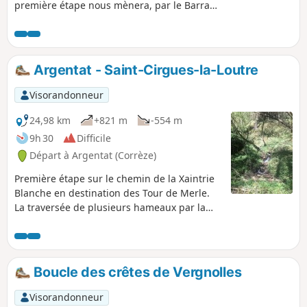
première étape nous mènera, par le Barrage
du Sablier, Saint Geniez-ô-Merle, les Tours
de Merle à Saint-Cirgues-La-Loutre. La
seconde étape nous portera vers Saint-
Julien-aux-Bois, Saint-Privat, Darazac afin de
Argentat - Saint-Cirgues-la-Loutre
gagner le Rieu à quelques encablures du
Barrage du Chastang. La troisième et
Visorandonneur
dernière étape longera la Dordogne vers le
Lac de Feyt en direction de Servières-le-
24,98 km
+821 m
-554 m
Château et Charlannes vers le retour sur
9h 30
Difficile
Argentat.
Départ à Argentat (Corrèze)
Première étape sur le chemin de la Xaintrie
Blanche en destination des Tour de Merle.
La traversée de plusieurs hameaux par la
D211, nous livrera des paysages verdoyants
et rocailleux.
Boucle des crêtes de Vergnolles
Visorandonneur