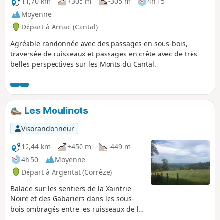
11,70 km
+305 m
-305 m
4h 15
Moyenne
Départ à Arnac (Cantal)
Agréable randonnée avec des passages en sous-bois,
traversée de ruisseaux et passages en crête avec de très
belles perspectives sur les Monts du Cantal.
Les Moulinots
Visorandonneur
12,44 km
+450 m
-449 m
4h 50
Moyenne
Départ à Argentat (Corrèze)
Balade sur les sentiers de la Xaintrie
Noire et des Gabariers dans les sous-
bois ombragés entre les ruisseaux de la
Roche et du Clauzel. Le balisage reste