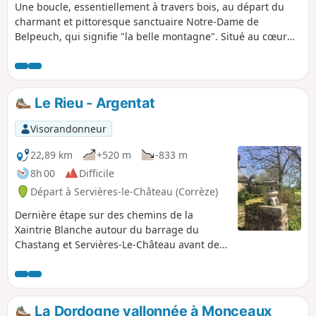
Une boucle, essentiellement à travers bois, au départ du
charmant et pittoresque sanctuaire Notre-Dame de
Belpeuch, qui signifie "la belle montagne". Situé au cœur
de la Xaintrie, il contient une magnifique statue de la Vierge
Marie, datant du XVe siècle. Quelques raidillons, mais la
randonnée est agréable. De bonnes chaussures sont
nécessaires.
Le Rieu - Argentat
Visorandonneur
22,89 km
+520 m
-833 m
8h 00
Difficile
Départ à Servières-le-Château (Corrèze)
Dernière étape sur des chemins de la
Xaintrie Blanche autour du barrage du
Chastang et Servières-Le-Château avant de
redescendre sur Argentat en longeant la
Dordogne afin de rejoindre le point
d'arrivée.
La Dordogne vallonnée à Monceaux