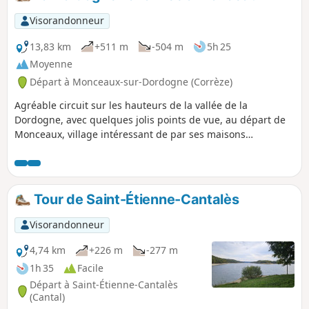
Visorandonneur
13,83 km
+511 m
-504 m
5h 25
Moyenne
Départ à Monceaux-sur-Dordogne (Corrèze)
Agréable circuit sur les hauteurs de la vallée de la
Dordogne, avec quelques jolis points de vue, au départ de
Monceaux, village intéressant de par ses maisons
traditionnelles.
Tour de Saint-Étienne-Cantalès
Visorandonneur
4,74 km
+226 m
-277 m
1h 35
Facile
Départ à Saint-Étienne-Cantalès
(Cantal)