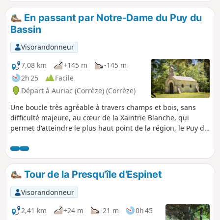
En passant par Notre-Dame du Puy du
Bassin
Visorandonneur
7,08 km
+145 m
-145 m
2h 25
Facile
Départ à Auriac (Corrèze) (Corrèze)
Une boucle très agréable à travers champs et bois, sans
difficulté majeure, au cœur de la Xaintrie Blanche, qui
permet d'atteindre le plus haut point de la région, le Puy du
Bassin, qui culmine à 709 m.
Tour de la Presqu'île d'Espinet
Visorandonneur
2,41 km
+24 m
-21 m
0h 45