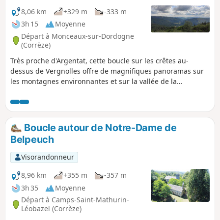
8,06 km
+329 m
-333 m
3h 15
Moyenne
Départ à Monceaux-sur-Dordogne
(Corrèze)
Très proche d'Argentat, cette boucle sur les crêtes au-
dessus de Vergnolles offre de magnifiques panoramas sur
les montagnes environnantes et sur la vallée de la
Dordogne. 23/08/2023 : La randonnée a été modifiée.
Boucle autour de Notre-Dame de
Belpeuch
Visorandonneur
8,96 km
+355 m
-357 m
3h 35
Moyenne
Départ à Camps-Saint-Mathurin-
Léobazel (Corrèze)