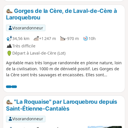
végétation et des paysages. La plus grande partie de la
balade est à l'ombre des arbres.
Gorges de la Cère, de Laval-de-Cère à
Laroquebrou
Visorandonneur
34,56 km
+1 247 m
-970 m
10h
Très difficile
Départ à Laval-de-Cère (Lot)
Agréable mais très longue randonnée en pleine nature, loin
de la civilisation. 1000 m de dénivelé positif. Les Gorges de
la Cère sont très sauvages et encaissées. Elles sont
accessibles uniquement à pied ou en train. La randonnée
est presque entièrement à l'ombre et, en conséquence, les
arbres cachent le plus souvent la vue. À tenter plutôt au
printemps ou à l'automne ?
"La Roquaise" par Laroquebrou depuis
Saint-Étienne-Cantalès
Visorandonneur