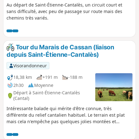
Au départ de Saint-Étienne-Cantalès, un circuit court et
sans difficulté, avec peu de passage sur route mais des
chemins très variés.
Tour du Marais de Cassan (liaison
depuis Saint-Étienne-Cantalès)
Visorandonneur
18,38 km
+191 m
-188 m
2h30
Moyenne
Départ à Saint-Étienne-Cantalès
(Cantal)
Intéressante balade qui mérite d'être connue, très
différente du relief cantalien habituel. Le terrain est plat
mais cela n'empêche pas quelques jolies montées et
descentes. À pied le temps risque de paraître long, mais à
VTT on est agréablement surpris par la variété de la