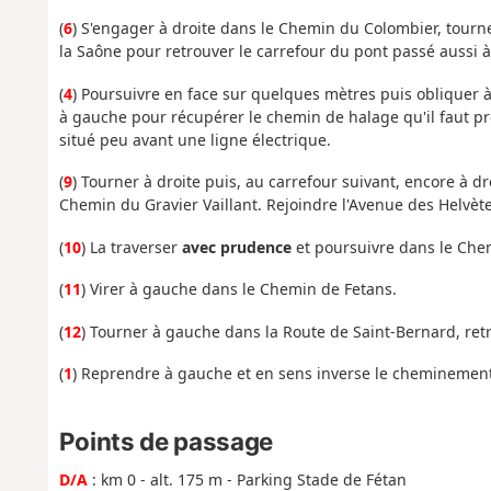
(
6
) S'engager à droite dans le Chemin du Colombier, tourn
la Saône pour retrouver le carrefour du pont passé aussi à l
(
4
) Poursuivre en face sur quelques mètres puis obliquer 
à gauche pour récupérer le chemin de halage qu'il faut pr
situé peu avant une ligne électrique.
(
9
) Tourner à droite puis, au carrefour suivant, encore à d
Chemin du Gravier Vaillant. Rejoindre l'Avenue des Helvète
(
10
) La traverser
avec prudence
et poursuivre dans le Che
(
11
) Virer à gauche dans le Chemin de Fetans.
(
12
) Tourner à gauche dans la Route de Saint-Bernard, retrou
(
1
) Reprendre à gauche et en sens inverse le cheminement d
Points de passage
D/A
: km 0 - alt. 175 m - Parking Stade de Fétan