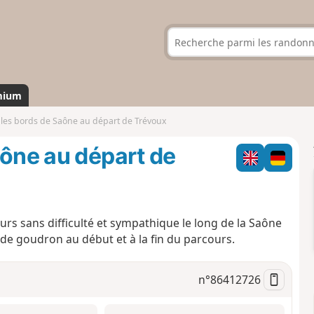
mium
 les bords de Saône au départ de Trévoux
aône au départ de
s sans difficulté et sympathique le long de la Saône
 de goudron au début et à la fin du parcours.
n°
86412726