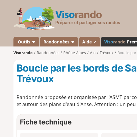
V
i
s
o
r
a
Outils
Randonnées
Aide ↗
Viso
rando
Pre
n
Visorando
Randonnées
Rhône-Alpes
Ain
Trévoux
Boucle par
d
o
Boucle par les bords de S
Trévoux
Randonnée proposée et organisée par l'ASMT parcour
et autour des plans d'eau d'Anse. Attention : un peu
Fiche technique