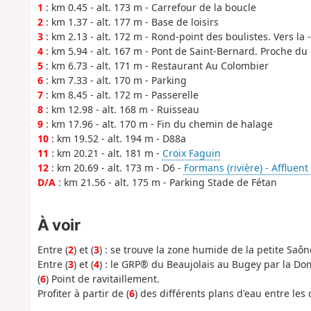
1
: km 0.45 - alt. 173 m - Carrefour de la boucle
2
: km 1.37 - alt. 177 m - Base de loisirs
3
: km 2.13 - alt. 172 m - Rond-point des boulistes. Vers la 
4
: km 5.94 - alt. 167 m - Pont de Saint-Bernard. Proche du
5
: km 6.73 - alt. 171 m - Restaurant Au Colombier
6
: km 7.33 - alt. 170 m - Parking
7
: km 8.45 - alt. 172 m - Passerelle
8
: km 12.98 - alt. 168 m - Ruisseau
9
: km 17.96 - alt. 170 m - Fin du chemin de halage
10
: km 19.52 - alt. 194 m - D88a
11
: km 20.21 - alt. 181 m -
Croix Faguin
12
: km 20.69 - alt. 173 m - D6 -
Formans (rivière) - Affluent
D/A
: km 21.56 - alt. 175 m - Parking Stade de Fétan
À voir
Entre (
2
) et (
3
) : se trouve la zone humide de la petite Saôn
Entre (
3
) et (
4
) : le GRP® du Beaujolais au Bugey par la Dom
(
6
) Point de ravitaillement.
Profiter à partir de (
6
) des différents plans d'eau entre les 