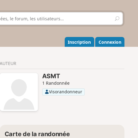
R
e
c
h
e
Inscription
Connexion
r
c
h
AUTEUR
e
r
ASMT
1 Randonnée
Visorandonneur
Carte de la randonnée