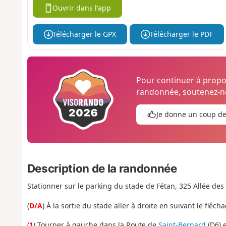
Ouvrir dans l'app
Télécharger le GPX
Télécharger le PDF
Pour continuer à prop
randonnée, soutenez-no
Je donne un coup d
Description de la randonnée
Stationner sur le parking du stade de Fétan, 325 Allée des 
(
D/A
) À la sortie du stade aller à droite en suivant le flécha
(
1
) Tourner à gauche dans la Route de
Saint-Bernard
(D6) 