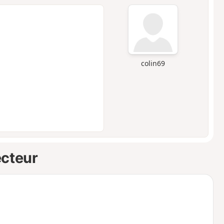
colin69
ecteur