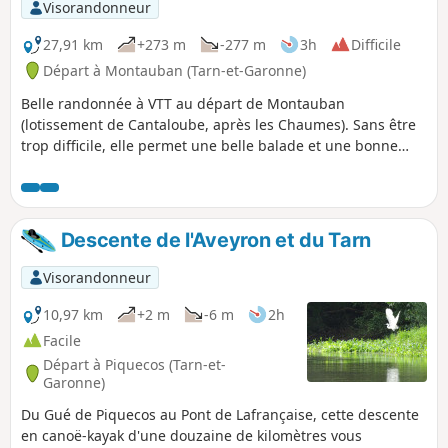
Visorandonneur
27,91 km
+273 m
-277 m
3h
Difficile
Départ à Montauban (Tarn-et-Garonne)
Belle randonnée à VTT au départ de Montauban
(lotissement de Cantaloube, après les Chaumes). Sans être
trop difficile, elle permet une belle balade et une bonne
mise en forme.
Descente de l'Aveyron et du Tarn
Visorandonneur
10,97 km
+2 m
-6 m
2h
Facile
Départ à Piquecos (Tarn-et-
Garonne)
Du Gué de Piquecos au Pont de Lafrançaise, cette descente
en canoë-kayak d'une douzaine de kilomètres vous