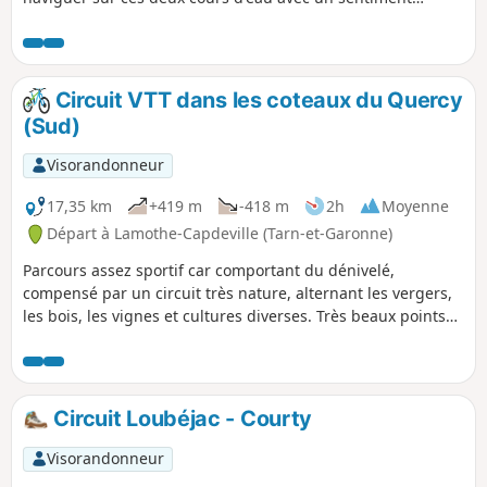
d'exploration sur une courte partie de la Lère.
Circuit VTT dans les coteaux du Quercy
(Sud)
Visorandonneur
17,35 km
+419 m
-418 m
2h
Moyenne
Départ à Lamothe-Capdeville (Tarn-et-Garonne)
Parcours assez sportif car comportant du dénivelé,
compensé par un circuit très nature, alternant les vergers,
les bois, les vignes et cultures diverses. Très beaux points
de vue panoramiques sur les différents coteaux.
Circuit Loubéjac - Courty
Visorandonneur