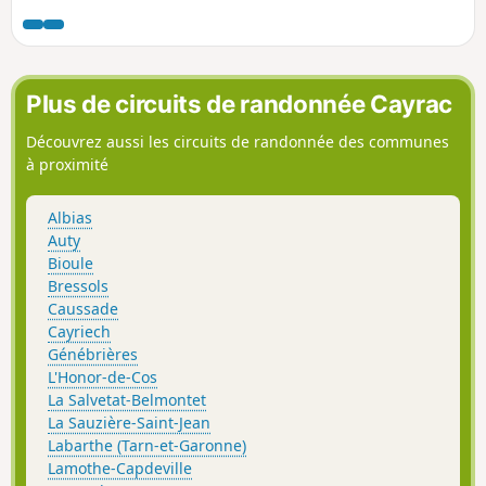
Plus de circuits de randonnée Cayrac
Découvrez aussi les circuits de randonnée des communes
à proximité
Albias
Auty
Bioule
Bressols
Caussade
Cayriech
Génébrières
L'Honor-de-Cos
La Salvetat-Belmontet
La Sauzière-Saint-Jean
Labarthe (Tarn-et-Garonne)
Lamothe-Capdeville