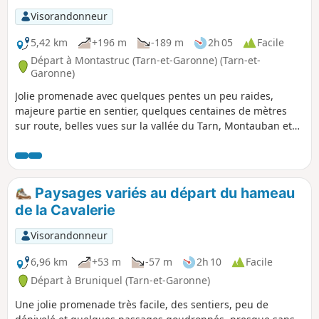
Visorandonneur
5,42 km
+196 m
-189 m
2h 05
Facile
Départ à Montastruc (Tarn-et-Garonne) (Tarn-et-
Garonne)
Jolie promenade avec quelques pentes un peu raides,
majeure partie en sentier, quelques centaines de mètres
sur route, belles vues sur la vallée du Tarn, Montauban et
(parfois) sur les Pyrénées. À faire par temps sec.
Paysages variés au départ du hameau
de la Cavalerie
Visorandonneur
6,96 km
+53 m
-57 m
2h 10
Facile
Départ à Bruniquel (Tarn-et-Garonne)
Une jolie promenade très facile, des sentiers, peu de