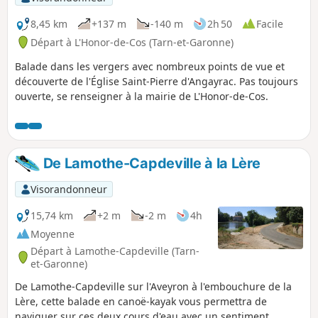
8,45 km
+137 m
-140 m
2h 50
Facile
Départ à L'Honor-de-Cos (Tarn-et-Garonne)
Balade dans les vergers avec nombreux points de vue et
découverte de l'Église Saint-Pierre d'Angayrac. Pas toujours
ouverte, se renseigner à la mairie de L'Honor-de-Cos.
De Lamothe-Capdeville à la Lère
Visorandonneur
15,74 km
+2 m
-2 m
4h
Moyenne
Départ à Lamothe-Capdeville (Tarn-
et-Garonne)
De Lamothe-Capdeville sur l'Aveyron à l'embouchure de la
Lère, cette balade en canoë-kayak vous permettra de
naviguer sur ces deux cours d'eau avec un sentiment