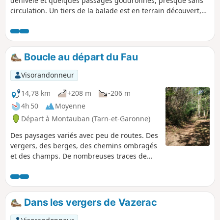
dénivelé et quelques passages goudronnés, presque sans
circulation. Un tiers de la balade est en terrain découvert,
puis les sentiers traversent des paysages variés,
empruntent des allées boisées, longent un ruisseau,
passent en forêt.
Boucle au départ du Fau
Visorandonneur
14,78 km
+208 m
-206 m
4h 50
Moyenne
Départ à Montauban (Tarn-et-Garonne)
Des paysages variés avec peu de routes. Des
vergers, des berges, des chemins ombragés
et des champs. De nombreuses traces de
chevreuil, soyez silencieux vous en verrez
sûrement.
Dans les vergers de Vazerac