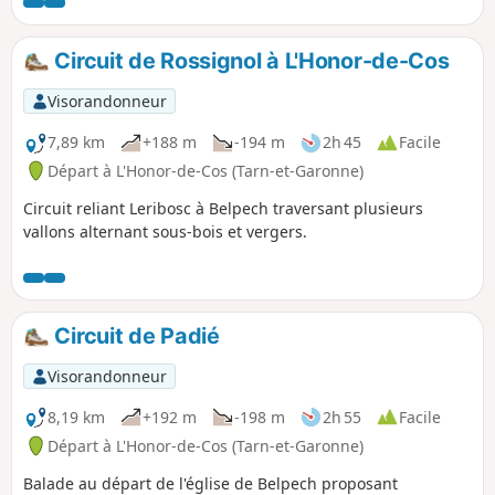
Circuit de Rossignol à L'Honor-de-Cos
Visorandonneur
7,89 km
+188 m
-194 m
2h 45
Facile
Départ à L'Honor-de-Cos (Tarn-et-Garonne)
Circuit reliant Leribosc à Belpech traversant plusieurs
vallons alternant sous-bois et vergers.
Circuit de Padié
Visorandonneur
8,19 km
+192 m
-198 m
2h 55
Facile
Départ à L'Honor-de-Cos (Tarn-et-Garonne)
Balade au départ de l'église de Belpech proposant