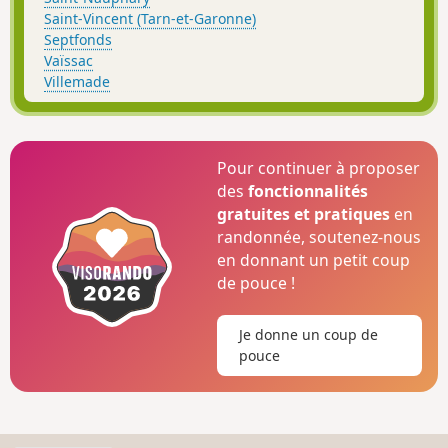
Saint-Vincent (Tarn-et-Garonne)
Septfonds
Vaïssac
Villemade
Pour continuer à proposer
des
fonctionnalités
gratuites et pratiques
en
randonnée, soutenez-nous
en donnant un petit coup
de pouce !
Je donne un coup de
pouce