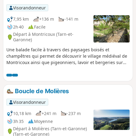
Visorandonneur
7,95 km
+136 m
-141 m
2h 40
Facile
Départ à Montricoux (Tarn-et-
Garonne)
Une balade facile à travers des paysages boisés et
champêtres qui permet de découvrir le village médiéval de
Montricoux ainsi que pigeonniers, lavoir et bergeries sur
les prémices du causse. Balisage Jaune PR®2 À noter
quelques passages goudronnés notamment sur le retour.
Boucle de Molières
Visorandonneur
10,18 km
+241 m
-237 m
3h 35
Moyenne
Départ à Molières (Tarn-et-Garonne)
(Tarn-et-Garonne)