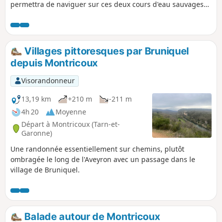
permettra de naviguer sur ces deux cours d'eau sauvages
au milieu de grands feuillus en sillonnant au milieu des
champs.
Villages pittoresques par Bruniquel
depuis Montricoux
Visorandonneur
13,19 km
+210 m
-211 m
4h 20
Moyenne
Départ à Montricoux (Tarn-et-
Garonne)
Une randonnée essentiellement sur chemins, plutôt
ombragée le long de l'Aveyron avec un passage dans le
village de Bruniquel.
Balade autour de Montricoux