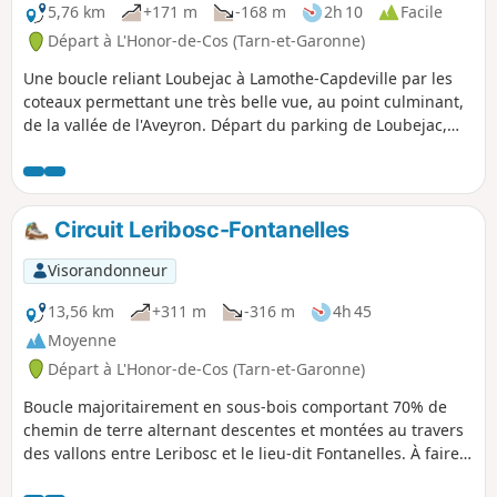
5,76 km
+171 m
-168 m
2h 10
Facile
Départ à L'Honor-de-Cos (Tarn-et-Garonne)
Une boucle reliant Loubejac à Lamothe-Capdeville par les
coteaux permettant une très belle vue, au point culminant,
de la vallée de l'Aveyron. Départ du parking de Loubejac,
80% de chemin alternant montées et descentes douces,
sous-bois, vergers et champs. À faire à pied ou VTT.
Circuit Leribosc-Fontanelles
Visorandonneur
13,56 km
+311 m
-316 m
4h 45
Moyenne
Départ à L'Honor-de-Cos (Tarn-et-Garonne)
Boucle majoritairement en sous-bois comportant 70% de
chemin de terre alternant descentes et montées au travers
des vallons entre Leribosc et le lieu-dit Fontanelles. À faire à
pied ou VTT.