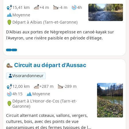
15,41 km
+4 m
-4 m
4h
Moyenne
Départ à Albias (Tarn-et-Garonne)
D'Albias aux portes de Nègrepelisse en canoé-kayak sur
l'Aveyron, une rivière paisible en période d'étiage.
Circuit au départ d'Aussac
Visorandonneur
12,00 km
+287 m
-289 m
4h 15
Moyenne
Départ à L'Honor-de-Cos (Tarn-et-
Garonne)
Circuit alternant coteaux, vallons, vergers,
cultures, bois, avec des points de vue
panoramiques et des fermes typiques de la