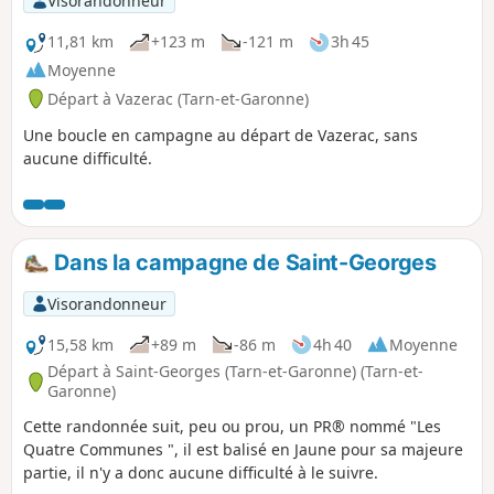
Visorandonneur
11,81 km
+123 m
-121 m
3h 45
Moyenne
Départ à Vazerac (Tarn-et-Garonne)
Une boucle en campagne au départ de Vazerac, sans
aucune difficulté.
Dans la campagne de Saint-Georges
Visorandonneur
15,58 km
+89 m
-86 m
4h 40
Moyenne
Départ à Saint-Georges (Tarn-et-Garonne) (Tarn-et-
Garonne)
Cette randonnée suit, peu ou prou, un PR® nommé "Les
Quatre Communes ", il est balisé en Jaune pour sa majeure
partie, il n'y a donc aucune difficulté à le suivre.