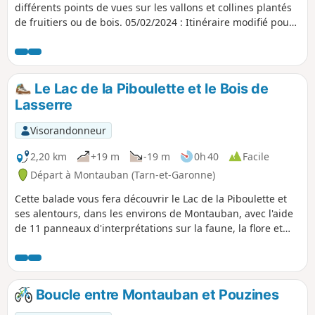
différents points de vues sur les vallons et collines plantés
de fruitiers ou de bois. 05/02/2024 : Itinéraire modifié pour
éviter propriété privée entre (4) et (6).
Le Lac de la Piboulette et le Bois de
Lasserre
Visorandonneur
2,20 km
+19 m
-19 m
0h 40
Facile
Départ à Montauban (Tarn-et-Garonne)
Cette balade vous fera découvrir le Lac de la Piboulette et
ses alentours, dans les environs de Montauban, avec l'aide
de 11 panneaux d'interprétations sur la faune, la flore et
l'histoire locale. C'est une bonne promenade à faire en
famille ou pour se détendre.
Boucle entre Montauban et Pouzines