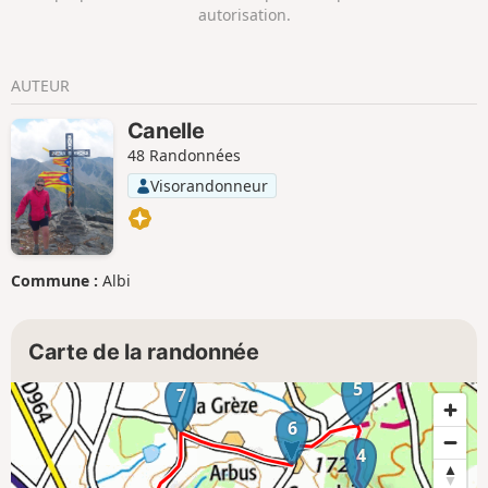
sauvage et préservée.
autorisation.
AUTEUR
Canelle
48 Randonnées
Visorandonneur
Commune :
Albi
Carte de la randonnée
5
7
6
4