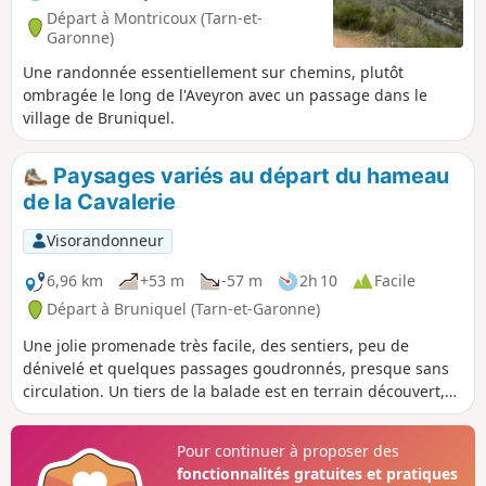
Départ à Montricoux (Tarn-et-
Garonne)
Une randonnée essentiellement sur chemins, plutôt
ombragée le long de l'Aveyron avec un passage dans le
village de Bruniquel.
Paysages variés au départ du hameau
de la Cavalerie
Visorandonneur
6,96 km
+53 m
-57 m
2h 10
Facile
Départ à Bruniquel (Tarn-et-Garonne)
Une jolie promenade très facile, des sentiers, peu de
dénivelé et quelques passages goudronnés, presque sans
circulation. Un tiers de la balade est en terrain découvert,
puis les sentiers traversent des paysages variés,
empruntent des allées boisées, longent un ruisseau,
Pour continuer à proposer des
passent en forêt.
fonctionnalités gratuites et pratiques