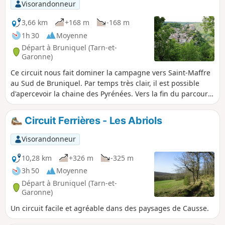
Visorandonneur
3,66 km
+168 m
-168 m
1h 30
Moyenne
Départ à Bruniquel (Tarn-et-
Garonne)
Ce circuit nous fait dominer la campagne vers Saint-Maffre
au Sud de Bruniquel. Par temps très clair, il est possible
d'apercevoir la chaine des Pyrénées. Vers la fin du parcours,
on découvrira Bruniquel vu d'en haut.
Circuit Ferrières - Les Abriols
Visorandonneur
10,28 km
+326 m
-325 m
3h 50
Moyenne
Départ à Bruniquel (Tarn-et-
Garonne)
Un circuit facile et agréable dans des paysages de Causse.