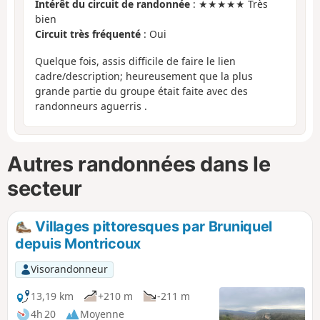
Intérêt du circuit de randonnée
: ★★★★★ Très
bien
Circuit très fréquenté
: Oui
Quelque fois, assis difficile de faire le lien
cadre/description; heureusement que la plus
grande partie du groupe était faite avec des
randonneurs aguerris .
Autres randonnées dans le
secteur
Villages pittoresques par Bruniquel
depuis Montricoux
Visorandonneur
13,19 km
+210 m
-211 m
4h 20
Moyenne