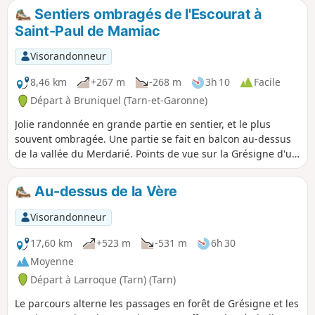
Sentiers ombragés de l'Escourat à
Saint-Paul de Mamiac
Visorandonneur
8,46 km
+267 m
-268 m
3h 10
Facile
Départ à Bruniquel (Tarn-et-Garonne)
Jolie randonnée en grande partie en sentier, et le plus
souvent ombragée. Une partie se fait en balcon au-dessus
de la vallée du Merdarié. Points de vue sur la Grésigne d'un
côté, et sur les collines des gorges de l'Aveyron de l'autre.
Au-dessus de la Vère
Visorandonneur
17,60 km
+523 m
-531 m
6h 30
Moyenne
Départ à Larroque (Tarn) (Tarn)
Le parcours alterne les passages en forêt de Grésigne et les