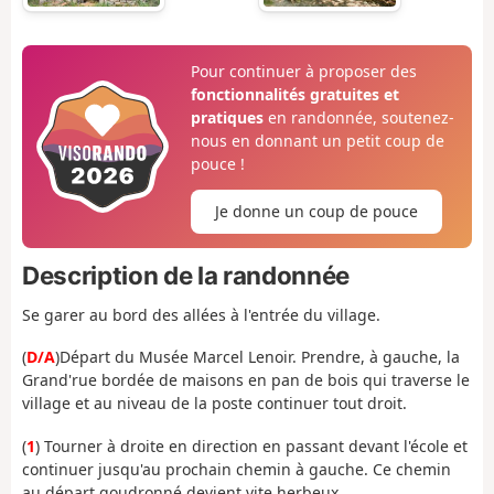
Pour continuer à proposer des
fonctionnalités gratuites et
pratiques
en randonnée, soutenez-
nous en donnant un petit coup de
pouce !
Je donne un coup de pouce
Description de la randonnée
Se garer au bord des allées à l'entrée du village.
(
D/A
)Départ du Musée Marcel Lenoir. Prendre, à gauche, la
Grand'rue bordée de maisons en pan de bois qui traverse le
village et au niveau de la poste continuer tout droit.
(
1
) Tourner à droite en direction en passant devant l'école et
continuer jusqu'au prochain chemin à gauche. Ce chemin
au départ goudronné devient vite herbeux.