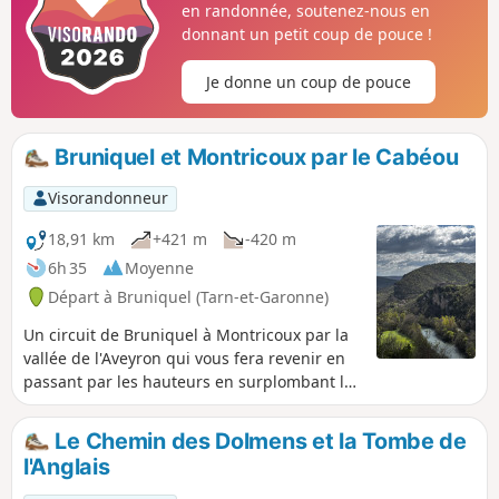
en randonnée, soutenez-nous en
donnant un petit coup de pouce !
Je donne un coup de pouce
Bruniquel et Montricoux par le Cabéou
Visorandonneur
18,91 km
+421 m
-420 m
6h 35
Moyenne
Départ à Bruniquel (Tarn-et-Garonne)
Un circuit de Bruniquel à Montricoux par la
vallée de l'Aveyron qui vous fera revenir en
passant par les hauteurs en surplombant la
vallée parcourue. De beaux sentiers
sauvages et une belle vue sur Bruniquel du
Le Chemin des Dolmens et la Tombe de
côté opposé de la rivière.
l'Anglais