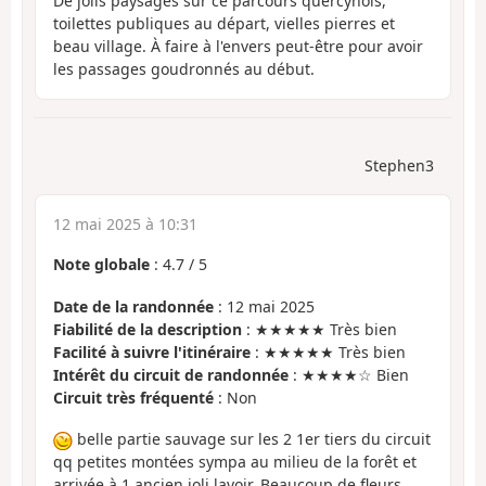
De jolis paysages sur ce parcours quercynois,
toilettes publiques au départ, vielles pierres et
beau village. À faire à l'envers peut-être pour avoir
les passages goudronnés au début.
Stephen3
12 mai 2025 à 10:31
Note globale
:
4.7
/
5
Date de la randonnée
: 12 mai 2025
Fiabilité de la description
: ★★★★★ Très bien
Facilité à suivre l'itinéraire
: ★★★★★ Très bien
Intérêt du circuit de randonnée
: ★★★★☆ Bien
Circuit très fréquenté
: Non
belle partie sauvage sur les 2 1er tiers du circuit
qq petites montées sympa au milieu de la forêt et
arrivée à 1 ancien joli lavoir. Beaucoup de fleurs