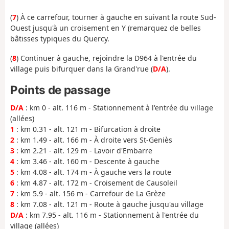
(
7
) À ce carrefour, tourner à gauche en suivant la route Sud-
Ouest jusqu'à un croisement en Y (remarquez de belles
bâtisses typiques du Quercy.
(
8
) Continuer à gauche, rejoindre la D964 à l'entrée du
village puis bifurquer dans la Grand'rue (
D/A
).
Points de passage
D/A
: km 0 - alt. 116 m - Stationnement à l'entrée du village
(allées)
1
: km 0.31 - alt. 121 m - Bifurcation à droite
2
: km 1.49 - alt. 166 m - À droite vers St-Geniès
3
: km 2.21 - alt. 129 m - Lavoir d'Embarre
4
: km 3.46 - alt. 160 m - Descente à gauche
5
: km 4.08 - alt. 174 m - À gauche vers la route
6
: km 4.87 - alt. 172 m - Croisement de Causoleil
7
: km 5.9 - alt. 156 m - Carrefour de La Grèze
8
: km 7.08 - alt. 121 m - Route à gauche jusqu'au village
D/A
: km 7.95 - alt. 116 m - Stationnement à l'entrée du
village (allées)