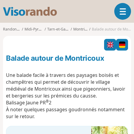
V
O
i
u
s
v
o
Randonnées
Midi-Pyrénées
Tarn-et-Garonne
Montricoux
Balade autour de Montricoux
r
r
i
a
r
n
l
d
Balade autour de Montricoux
a
o
n
a
Une balade facile à travers des paysages boisés et
v
champêtres qui permet de découvrir le village
i
médiéval de Montricoux ainsi que pigeonniers, lavoir
g
et bergeries sur les prémices du causse.
a
®
t
Balisage Jaune PR
2
i
À noter quelques passages goudronnés notamment
o
sur le retour.
n