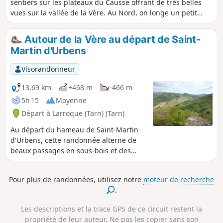
sentiers sur les plateaux du Causse offrant de très belles
vues sur la vallée de la Vère. Au Nord, on longe un petit
ruisseau bordé de grottes qui ne sont pas accessibles du
sentier. Un raccourci est également proposé en cas de
Autour de la Vère au départ de Saint-
basses eaux de la Vère au niveau du gué. Cette randonnée
Martin d'Urbens
est une variante longue de la randonnée "Autour de la Vère
au départ de Saint-Martin d'Urbens" publiée sur Visorando.
Visorandonneur
13,69 km
+468 m
-466 m
5h 15
Moyenne
Départ à Larroque (Tarn) (Tarn)
Au départ du hameau de Saint-Martin
d'Urbens, cette randonnée alterne de
beaux passages en sous-bois et des
parties plus dégagées sur le causse
offrant de belles vues sur la vallée de la
Pour plus de randonnées, utilisez notre
moteur de recherche
Vère. Effectué pour les deux-tiers hors
.
des sentiers battus et balisés, ce circuit
en boucle s'adresse aux randonneurs
Les descriptions et la trace GPS de ce circuit restent la
amateurs de calme au sein d'une nature
propriété de leur auteur. Ne pas les copier sans son