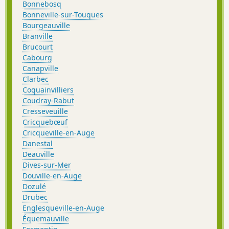
Bonnebosq
Bonneville-sur-Touques
Bourgeauville
Branville
Brucourt
Cabourg
Canapville
Clarbec
Coquainvilliers
Coudray-Rabut
Cresseveuille
Cricquebœuf
Cricqueville-en-Auge
Danestal
Deauville
Dives-sur-Mer
Douville-en-Auge
Dozulé
Drubec
Englesqueville-en-Auge
Équemauville