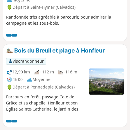
Départ à Saint-Hymer (Calvados)
Randonnée très agréable à parcourir, pour admirer la
campagne et les sous-bois.
Bois du Breuil et plage à Honfleur
Visorandonneur
12,90 km
+112 m
-116 m
4h 00
Moyenne
Départ à Pennedepie (Calvados)
Parcours en forêt, passage Cote de
Grâce et sa chapelle, Honfleur et son
Église Sainte-Catherine, le jardin des
personnalités, promenade sur la plage
et retour dans le bois avec ses
rhododendrons.