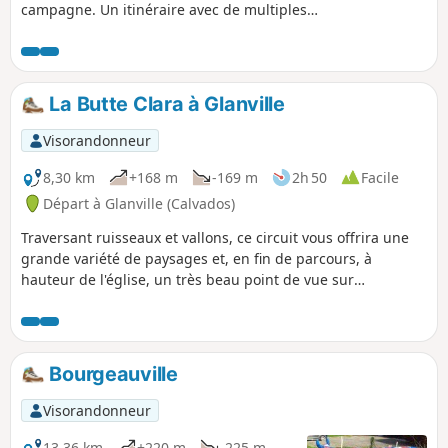
campagne. Un itinéraire avec de multiples
points de vue sur la Manche et sur la
campagne normande. Pour tous ceux qui ne
connaissent que le Trouville des quais !
La Butte Clara à Glanville
Visorandonneur
8,30 km
+168 m
-169 m
2h 50
Facile
Départ à Glanville (Calvados)
Traversant ruisseaux et vallons, ce circuit vous offrira une
grande variété de paysages et, en fin de parcours, à
hauteur de l'église, un très beau point de vue sur
Beaumont-en-Auge et les collines environnantes.
Bourgeauville
Visorandonneur
13,36 km
+220 m
-225 m