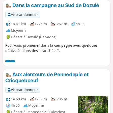
Dans la campagne au Sud de Dozulé
Visorandonneur
16,41 km
+275 m
-267 m
5h 30
Moyenne
Départ à Dozulé (Calvados)
Pour vous promener dans la campagne avec quelques
dénivelés dans des "tranchées".
Aux alentours de Pennedepie et
Cricqueboeuf
Visorandonneur
14,50 km
+235 m
-236 m
4h 50
Moyenne
Départ à Pennedepie (Calvados)