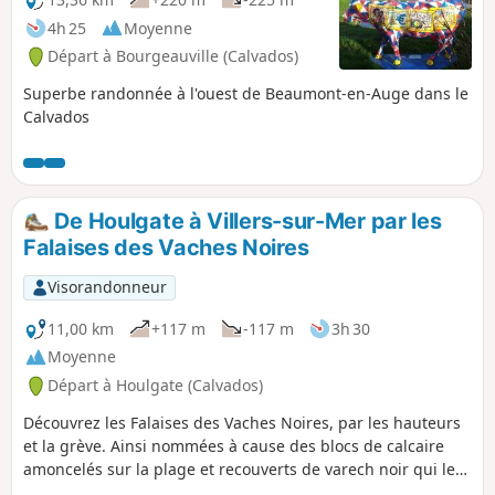
4h 25
Moyenne
Départ à Bourgeauville (Calvados)
Superbe randonnée à l'ouest de Beaumont-en-Auge dans le
Calvados
De Houlgate à Villers-sur-Mer par les
Falaises des Vaches Noires
Visorandonneur
11,00 km
+117 m
-117 m
3h 30
Moyenne
Départ à Houlgate (Calvados)
Découvrez les Falaises des Vaches Noires, par les hauteurs
et la grève. Ainsi nommées à cause des blocs de calcaire
amoncelés sur la plage et recouverts de varech noir qui les
font ressembler à des vaches. Les Falaises des Vaches