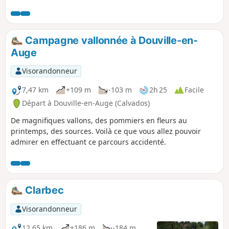
Campagne vallonnée à Douville-en-
Auge
Visorandonneur
7,47 km
+109 m
-103 m
2h 25
Facile
Départ à Douville-en-Auge (Calvados)
De magnifiques vallons, des pommiers en fleurs au
printemps, des sources. Voilà ce que vous allez pouvoir
admirer en effectuant ce parcours accidenté.
Clarbec
Visorandonneur
12,65 km
+186 m
-184 m