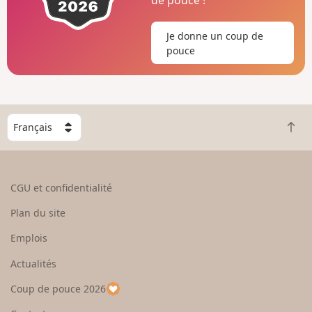
Je donne un coup de
pouce
C
R
h
e
o
t
i
o
s
CGU et confidentialité
u
i
r
s
Plan du site
e
s
n
e
Emplois
h
z
Actualités
a
u
u
n
Coup de pouce 2026
t
p
a