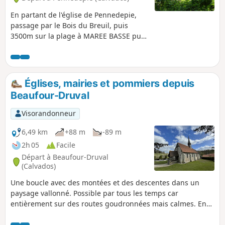
En partant de l'église de Pennedepie,
passage par le Bois du Breuil, puis
3500m sur la plage à MAREE BASSE puis
retour par la campagne
Églises, mairies et pommiers depuis
Beaufour-Druval
Visorandonneur
6,49 km
+88 m
-89 m
2h 05
Facile
Départ à Beaufour-Druval
(Calvados)
Une boucle avec des montées et des descentes dans un
paysage vallonné. Possible par tous les temps car
entièrement sur des routes goudronnées mais calmes. En
chemin, vous verrez de jolies mairies de la fin du XIXe siècle
et trois églises, avec une mention spéciale pour celle de