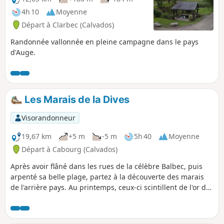
4h 10
Moyenne
Départ à Clarbec (Calvados)
Randonnée vallonnée en pleine campagne dans le pays
d'Auge.
Les Marais de la Dives
Visorandonneur
19,67 km
+5 m
-5 m
5h 40
Moyenne
Départ à Cabourg (Calvados)
Après avoir flâné dans les rues de la célèbre Balbec, puis
arpenté sa belle plage, partez à la découverte des marais
de l'arrière pays. Au printemps, ceux-ci scintillent de l'or des
iris et se parfument des myriades de ces fleurs d'aubépine
si chères à Proust.