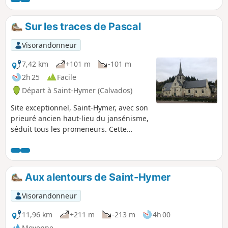
Druval !
Sur les traces de Pascal
Visorandonneur
7,42 km
+101 m
-101 m
2h 25
Facile
Départ à Saint-Hymer (Calvados)
Site exceptionnel, Saint-Hymer, avec son
prieuré ancien haut-lieu du jansénisme,
séduit tous les promeneurs. Cette
boucle, dans un environnement
verdoyant et boisé, se termine sur la
place où se tiennent l'église, le
cimetière, dans lequel repose la mère
Aux alentours de Saint-Hymer
Denis, l'auberge et le lavoir.
Visorandonneur
11,96 km
+211 m
-213 m
4h 00
Moyenne