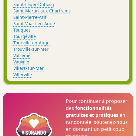
Saint-Léger-Dubosq
Saint-Martin-aux-Chartrains
Saint-Pierre-Azif
Saint-Vaast-en-Auge
Touques
Tourgéville
Tourville-en-Auge
Trouville-sur-Mer
Valsemé
Vauville
Villers-sur-Mer
Villerville
Pour continuer à proposer
des
fonctionnalités
gratuites et pratiques
en
randonnée, soutenez-nous
en donnant un petit coup
de pouce !