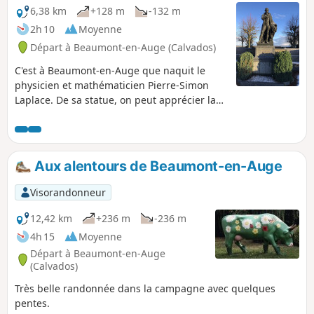
6,38 km
+128 m
-132 m
2h 10
Moyenne
Départ à Beaumont-en-Auge (Calvados)
C'est à Beaumont-en-Auge que naquit le
physicien et mathématicien Pierre-Simon
Laplace. De sa statue, on peut apprécier la
vue sur la vallée de la Touques.
Aux alentours de Beaumont-en-Auge
Visorandonneur
12,42 km
+236 m
-236 m
4h 15
Moyenne
Départ à Beaumont-en-Auge
(Calvados)
Très belle randonnée dans la campagne avec quelques
pentes.