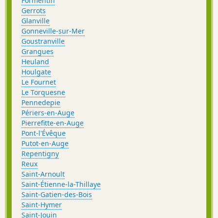
Formentin
Gerrots
Glanville
Gonneville-sur-Mer
Goustranville
Grangues
Heuland
Houlgate
Le Fournet
Le Torquesne
Pennedepie
Périers-en-Auge
Pierrefitte-en-Auge
Pont-l'Évêque
Putot-en-Auge
Repentigny
Reux
Saint-Arnoult
Saint-Étienne-la-Thillaye
Saint-Gatien-des-Bois
Saint-Hymer
Saint-Jouin