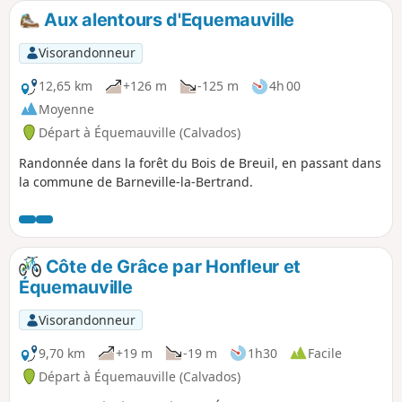
Aux alentours d'Equemauville
Visorandonneur
12,65 km
+126 m
-125 m
4h 00
Moyenne
Départ à Équemauville (Calvados)
Randonnée dans la forêt du Bois de Breuil, en passant dans
la commune de Barneville-la-Bertrand.
Côte de Grâce par Honfleur et
Équemauville
Visorandonneur
9,70 km
+19 m
-19 m
1h30
Facile
Départ à Équemauville (Calvados)