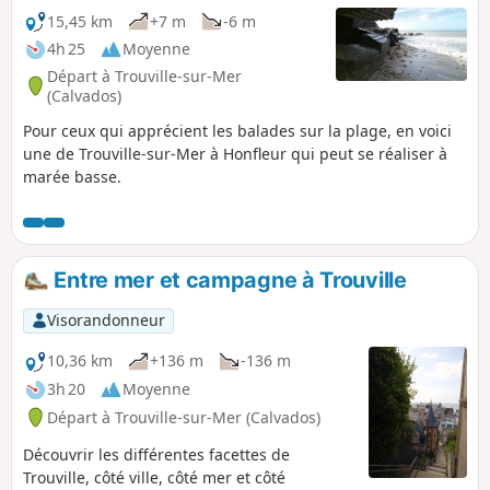
15,45 km
+7 m
-6 m
4h 25
Moyenne
Départ à Trouville-sur-Mer
(Calvados)
Pour ceux qui apprécient les balades sur la plage, en voici
une de Trouville-sur-Mer à Honfleur qui peut se réaliser à
marée basse.
Entre mer et campagne à Trouville
Visorandonneur
10,36 km
+136 m
-136 m
3h 20
Moyenne
Départ à Trouville-sur-Mer (Calvados)
Découvrir les différentes facettes de
Trouville, côté ville, côté mer et côté