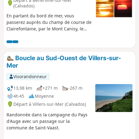
Départ à Benerville-sur-Mer
(Calvados)
En partant du bord de mer, vous
passerez auprès du champ de course de
Clairefontaine, par le Mont Canisy, le
clos Mallet et dans le marais de Villers.
Retour par les batteries du Mont Canisy
et le bord de mer.
Boucle au Sud-Ouest de Villers-sur-
Mer
Visorandonneur
13,98 km
+271 m
-267 m
4h 45
Moyenne
Départ à Villers-sur-Mer (Calvados)
Randonnée dans la campagne du Pays
d'Auge avec un passage sur la
commune de Saint-Vaast.