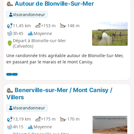
Autour de Blonville-Sur-Mer
p
Visorandonneur
11,45 km
+153 m
-148 m
3h 45
Moyenne
Départ à Blonville-sur-Mer
(Calvados)
Une randonnée très agréable autour de Blonville-Sur-Mer,
en passant par le marais et le mont Canisy.
Benerville-sur-Mer / Mont Canisy /
Villers
Visorandonneur
13,19 km
+175 m
-170 m
4h 15
Moyenne