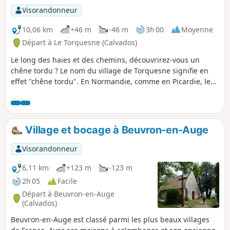
Visorandonneur
10,06 km
+46 m
-46 m
3h 00
Moyenne
Départ à Le Torquesne (Calvados)
Le long des haies et des chemins, découvrirez-vous un
chêne tordu ? Le nom du village de Torquesne signifie en
effet "chêne tordu". En Normandie, comme en Picardie, le
son "che" se prononçait "ke", "chêne" se disait donc "kene",
d'où "Torquesne". En route ! A la recherche du chêne....
Village et bocage à Beuvron-en-Auge
Visorandonneur
6,11 km
+123 m
-123 m
2h 05
Facile
Départ à Beuvron-en-Auge
(Calvados)
Beuvron-en-Auge est classé parmi les plus beaux villages