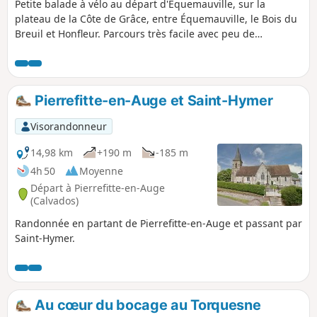
Petite balade à vélo au départ d'Équemauville, sur la
plateau de la Côte de Grâce, entre Équemauville, le Bois du
Breuil et Honfleur. Parcours très facile avec peu de
circulation. Très bucolique, cette balade est majoritairement
ombragée, elle est très facile et familiale (faite avec ma fille
de 9 ans).
Pierrefitte-en-Auge et Saint-Hymer
Visorandonneur
14,98 km
+190 m
-185 m
4h 50
Moyenne
Départ à Pierrefitte-en-Auge
(Calvados)
Randonnée en partant de Pierrefitte-en-Auge et passant par
Saint-Hymer.
Au cœur du bocage au Torquesne