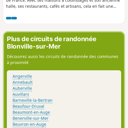
de France. Avec ses maisons à colombages et son ancienne
halle, ses restaurants, cafés et artisans, cela en fait une
halte reposante au sein du bocage.
Plus de circuits de randonnée
Blonville-sur-Mer
Découvrez aussi les circuits de randonnée des communes
à proximité
Angerville
Annebault
Auberville
Auvillars
Barneville-la-Bertran
Beaufour-Druval
Beaumont-en-Auge
Benerville-sur-Mer
Beuvron-en-Auge