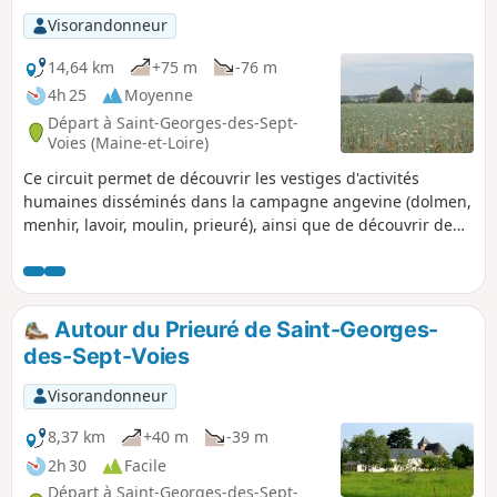
Visorandonneur
14,64 km
+75 m
-76 m
4h 25
Moyenne
Départ à Saint-Georges-des-Sept-
Voies (Maine-et-Loire)
Ce circuit permet de découvrir les vestiges d'activités
humaines disséminés dans la campagne angevine (dolmen,
menhir, lavoir, moulin, prieuré), ainsi que de découvrir de
multiples constructions troglodytiques plus ou moins
importantes.
Autour du Prieuré de Saint-Georges-
des-Sept-Voies
Visorandonneur
8,37 km
+40 m
-39 m
2h 30
Facile
Départ à Saint-Georges-des-Sept-