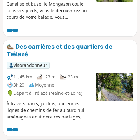
Canalisé et busé, le Mongazon coule
sous vos pieds, vous le découvrirez au
cours de votre balade. Vous
rencontrerez d’autres cours d’eau, la
vallée en regorge. Vous remonterez
l’Authion par ses rives, vers le bourg de
Trélazé. Vous reviendrez par la Levée
Des carrières et des quartiers de
Napoléon. Vous gravirez la Butte du
Trélazé
Buisson qui vous offrira un point de vue
inoubliable sur la Vallée. Parcours
Visorandonneur
essentiellement nature à la découverte
de la faune et de la flore typiques de
11,45 km
+23 m
-23 m
cette "friche industrielle".
3h 20
Moyenne
Départ à Trélazé (Maine-et-Loire)
À travers parcs, jardins, anciennes
lignes de chemins de fer aujourd'hui
aménagées en itinéraires partagés,
découvrez d'anciens lieux d'exploitations
de schiste et l'habitat de cette ancienne
cité ouvrière. Constituée de petits