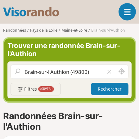
V
O
i
u
s
v
o
Randonnées
Pays de la Loire
Maine-et-Loire
Brain-sur-l'Authion
r
r
i
a
Trouver une randonnée Brain-sur-
r
n
l'Authion
l
d
a
o
n
A
V
a
u
i
v
t
d
i
Filtres
Rechercher
NOUVEAU
o
e
g
u
r
a
r
l
t
d
e
i
Randonnées Brain-sur-
e
c
o
m
h
l'Authion
n
o
a
i
m