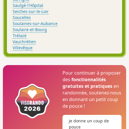
Saulgé-l'Hôpital
Seiches-sur-le-Loir
Soucelles
Soulaines-sur-Aubance
Soulaire-et-Bourg
Trélazé
Vauchrétien
Villevêque
Pour continuer à proposer
des
fonctionnalités
gratuites et pratiques
en
randonnée, soutenez-nous
en donnant un petit coup
de pouce !
Je donne un coup de
pouce