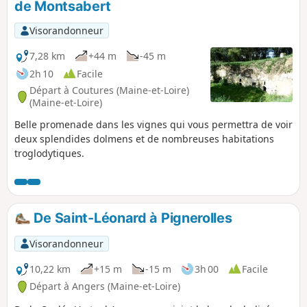
de Montsabert
Visorandonneur
7,28 km
+44 m
-45 m
2h 10
Facile
Départ à Coutures (Maine-et-Loire)
(Maine-et-Loire)
Belle promenade dans les vignes qui vous permettra de voir
deux splendides dolmens et de nombreuses habitations
troglodytiques.
De Saint-Léonard à Pignerolles
Visorandonneur
10,22 km
+15 m
-15 m
3h 00
Facile
Départ à Angers (Maine-et-Loire)