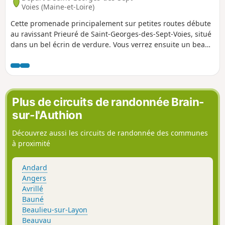
Voies (Maine-et-Loire)
Cette promenade principalement sur petites routes débute
au ravissant Prieuré de Saint-Georges-des-Sept-Voies, situé
dans un bel écrin de verdure. Vous verrez ensuite un beau
spécimen d'éolienne Bollée et vous pourrez enfin visiter
l'Hélice Terrestre de l'Orbière, monumentale sculpture dans
un site troglodytique.
Plus de circuits de randonnée Brain-
sur-l'Authion
Découvrez aussi les circuits de randonnée des communes
à proximité
Andard
Angers
Avrillé
Bauné
Beaulieu-sur-Layon
Beauvau