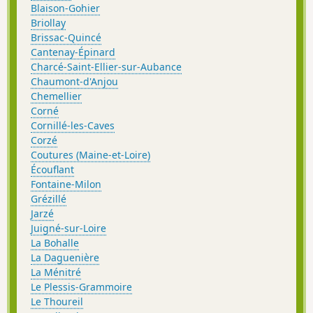
Blaison-Gohier
Briollay
Brissac-Quincé
Cantenay-Épinard
Charcé-Saint-Ellier-sur-Aubance
Chaumont-d'Anjou
Chemellier
Corné
Cornillé-les-Caves
Corzé
Coutures (Maine-et-Loire)
Écouflant
Fontaine-Milon
Grézillé
Jarzé
Juigné-sur-Loire
La Bohalle
La Daguenière
La Ménitré
Le Plessis-Grammoire
Le Thoureil