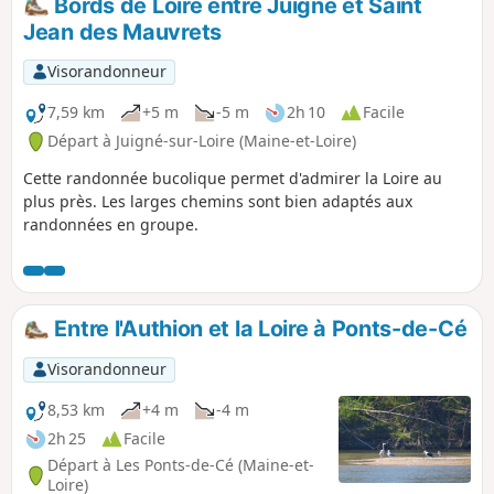
Bords de Loire entre Juigné et Saint
Jean des Mauvrets
Visorandonneur
7,59 km
+5 m
-5 m
2h 10
Facile
Départ à Juigné-sur-Loire (Maine-et-Loire)
Cette randonnée bucolique permet d'admirer la Loire au
plus près. Les larges chemins sont bien adaptés aux
randonnées en groupe.
Entre l'Authion et la Loire à Ponts-de-Cé
Visorandonneur
8,53 km
+4 m
-4 m
2h 25
Facile
Départ à Les Ponts-de-Cé (Maine-et-
Loire)