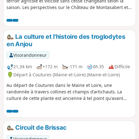
terroir agricole et viticole sans cesse changeant selon la
saison. Les perspectives sur le Château de Montasabert et
la plaine agricole où domine, surtout en mai et juin, la
culture des artichauts, sont multiprésentes. Le parcours se
fait presque intégralement sur des chemins empierrés et
secs.
La culture et l'histoire des troglodytes
en Anjou
Visorandonneur
21,34 km
+172 m
-171 m
6h 35
Difficile
Départ à Coutures (Maine-et-Loire) (Maine-et-Loire)
Au départ de Coutures dans le Maine et Loire, une
randonnée à travers collines et champs d'artichauts. La
culture de cette plante est ancienne à tel point qu'avant
guerre les producteurs emmenaient leurs productions à
Saint-Mathurin pour approvisionner les marchés parisiens.
Maintenant, en septembre, la fête de artichaut de Coutures
rassemble de nombreux exposants depuis 53 ans. Ces
Circuit de Brissac
artichauts ne sont plus consommés, il sont utilisés pour la
fabrication de cosmétique. Au cours de la randonnée, vous
Visorandonneur