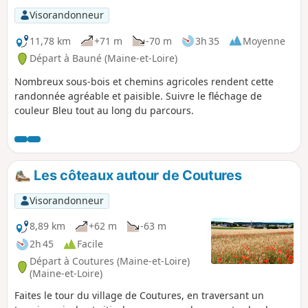
Visorandonneur
11,78 km
+71 m
-70 m
3h 35
Moyenne
Départ à Bauné (Maine-et-Loire)
Nombreux sous-bois et chemins agricoles rendent cette
randonnée agréable et paisible. Suivre le fléchage de
couleur Bleu tout au long du parcours.
Les côteaux autour de Coutures
Visorandonneur
8,89 km
+62 m
-63 m
2h 45
Facile
Départ à Coutures (Maine-et-Loire)
(Maine-et-Loire)
Faites le tour du village de Coutures, en traversant un