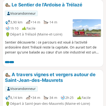
villages éparpillés autour d'anciens
Le Sentier de l'Ardoise à Trélazé
gisements ardoisiers, la ville prend un
nouveau visage en intégrant avec
Visorandonneur
"harmonie" patrimoine industriel et
urbanisme moderne.
3,90 km
+14 m
-14 m
1h 10
Facile
Départ à Trélazé (Maine-et-Loire)
Sentier découverte : ce parcours est voué à l'activité
ardoisière dont Trélazé reste la capitale. On aurait tort de
penser qu'une balade au cœur d'un site industriel est un
exercice mélancolique car la beauté est présente tout au
long du parcours. Tout cela compose un moment magique
que l'on complètera facilement en visitant le très beau
Musée de l'ardoise, juste hommage à la noblesse d'un
A travers vignes et vergers autour de
matériau et d'un savoir faire retraçant l'histoire ardoisière
Saint-Jean-des-Mauvrets
Visorandonneur
8,14 km
+34 m
-34 m
2h 25
Facile
Départ à Saint-Jean-des-Mauvrets (Maine-et-Loire)