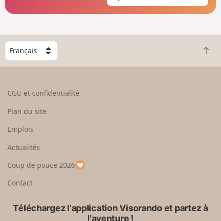
C
R
h
e
o
t
i
o
s
CGU et confidentialité
u
i
r
s
Plan du site
e
s
n
e
Emplois
h
z
Actualités
a
u
u
n
Coup de pouce 2026
t
p
a
Contact
y
s
Téléchargez l'application Visorando et partez à
l'aventure !