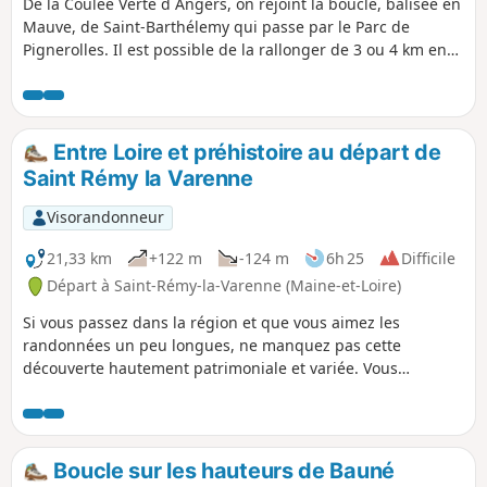
De la Coulée Verte d Angers, on rejoint la boucle, balisée en
Mauve, de Saint-Barthélemy qui passe par le Parc de
Pignerolles. Il est possible de la rallonger de 3 ou 4 km en
faisant le tour du parc. On peut aussi suivre le tracé
complet de la boucle balisée en Mauve (de la petite gare
aux ardoisières) : dans ce cas, compter 24,7km pour la
boucle seule, sans l'aller-retour de la Coulée Verte.
Entre Loire et préhistoire au départ de
Saint Rémy la Varenne
Visorandonneur
21,33 km
+122 m
-124 m
6h 25
Difficile
Départ à Saint-Rémy-la-Varenne (Maine-et-Loire)
Si vous passez dans la région et que vous aimez les
randonnées un peu longues, ne manquez pas cette
découverte hautement patrimoniale et variée. Vous
cheminez le long de la Loire, traversez des hameaux
typiques, contemplez des vestiges mégalithiques.
Boucle sur les hauteurs de Bauné