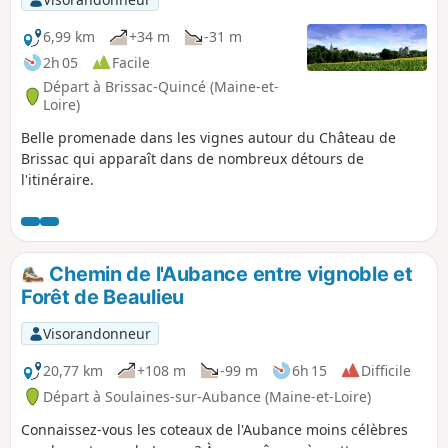
ne manquerez pas les nombreux troglodytes et vous ferez
une halte à l'Orbière pour visiter, si vous avez le temps,
6,99 km
+34 m
-31 m
l'Hélice Terrestre, œuvre de l'artiste angevin Jacques
2h 05
Facile
Warminski d’origine polonaise. Tous les renseignements
Départ à Brissac-Quincé (Maine-et-
utiles sont sur leur site
Loire)
Belle promenade dans les vignes autour du Château de
Brissac qui apparaît dans de nombreux détours de
l'itinéraire.
Chemin de l'Aubance entre vignoble et
Forêt de Beaulieu
Visorandonneur
20,77 km
+108 m
-99 m
6h 15
Difficile
Départ à Soulaines-sur-Aubance (Maine-et-Loire)
Connaissez-vous les coteaux de l'Aubance moins célèbres