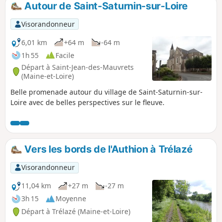
Autour de Saint-Saturnin-sur-Loire
p
Visorandonneur
6,01 km
+64 m
-64 m
1h 55
Facile
Départ à Saint-Jean-des-Mauvrets
(Maine-et-Loire)
Belle promenade autour du village de Saint-Saturnin-sur-
Loire avec de belles perspectives sur le fleuve.
Vers les bords de l'Authion à Trélazé
Visorandonneur
11,04 km
+27 m
-27 m
3h 15
Moyenne
Départ à Trélazé (Maine-et-Loire)