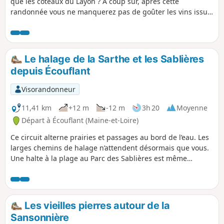
que les coteaux du Layon ? À coup sûr, après cette
randonnée vous ne manquerez pas de goûter les vins issus
des vignobles que vous allez traverser. L'Aubance est une
petite rivière qui se jette dans le Louet, lui-même bras de la
Loire. Vous êtes dans un paysage vallonné en partie boisé,
souvent avec une vue dégagée. Le Château de Noizé par
Le halage de la Sarthe et les Sablières
son cadre et son esthétique est exceptionnel. La randonnée
depuis Écouflant
est un peu longue mais très variée sans gros dénivelé.
Visorandonneur
11,41 km
+12 m
-12 m
3h 20
Moyenne
Départ à Écouflant (Maine-et-Loire)
Ce circuit alterne prairies et passages au bord de l’eau. Les
larges chemins de halage n’attendent désormais que vous.
Une halte à la plage au Parc des Sablières est même
possible en cours de marche. Prudence en période de crue
de la Sarthe, le circuit peut éventuellement être
impraticable sur une partie
Les vieilles pierres autour de la
Sansonnière