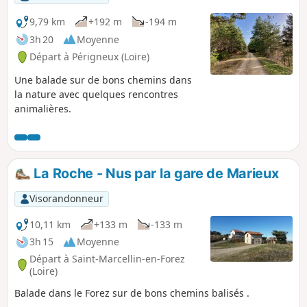
9,79 km
+192 m
-194 m
3h 20
Moyenne
Départ à Périgneux (Loire)
Une balade sur de bons chemins dans
la nature avec quelques rencontres
animalières.
La Roche - Nus par la gare de Marieux
Visorandonneur
10,11 km
+133 m
-133 m
3h 15
Moyenne
Départ à Saint-Marcellin-en-Forez
(Loire)
Balade dans le Forez sur de bons chemins balisés .