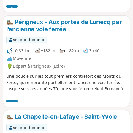
Périgneux - Aux portes de Luriecq par
l'ancienne voie ferrée
Visorandonneur
10,83 km
+182 m
-182 m
3h 40
Moyenne
Départ à Périgneux (Loire)
Une boucle sur les tout premiers contrefort des Monts du
Forez, qui emprunte partiellement l'ancienne voie ferrée.
Jusque vers les années 70, une voie ferrée reliait Bonson à
Sembadel. Aujourd'hui on peut suivre essentiellement à
vélo mais aussi à pied, cette ancienne voie ferrée depuis
Saint-Marcellin-en-Forez jusqu'à Estivareilles. Tout au long
de cette "Aventure du rail", on peut admirer des vestiges
La Chapelle-en-Lafaye - Saint-Yvoie
architecturaux laissés par cette voie.
Visorandonneur