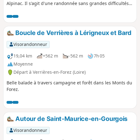
Alpinac. Il s'agit d'une randonnée sans grandes difficultés
en terme de dénivelé, en grande partie dans les bois, et en
zone ombragée. Plusieurs endroits où s'arrêter, avec le plan
d'eau qui se prête parfaitement à un pique-nique. Bien
suivre la trace GPX (application Visorando conseillée) car,
Boucle de Verrières à Lérigneux et Bard
sinon, risque de se mélanger avec les différents
balisages. Beaux paysages, belles campagnes, belle région.
Visorandonneur
J'espère que vous aimerez ce petit voyage, n'hésitez pas à
me faire partager vos remarques.
19,04 km
+562 m
-562 m
7h 05
Moyenne
Départ à Verrières-en-Forez (Loire)
Belle balade à travers campagne et forêt dans les Monts du
Forez.
Autour de Saint-Maurice-en-Gourgois
Visorandonneur