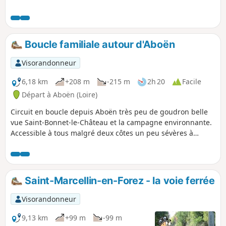
Boucle familiale autour d'Aboën
Visorandonneur
6,18 km
+208 m
-215 m
2h 20
Facile
Départ à Aboën (Loire)
Circuit en boucle depuis Aboën très peu de goudron belle
vue Saint-Bonnet-le-Château et la campagne environnante.
Accessible à tous malgré deux côtes un peu sévères à
prendre à son rythme.
Saint-Marcellin-en-Forez - la voie ferrée
Visorandonneur
9,13 km
+99 m
-99 m