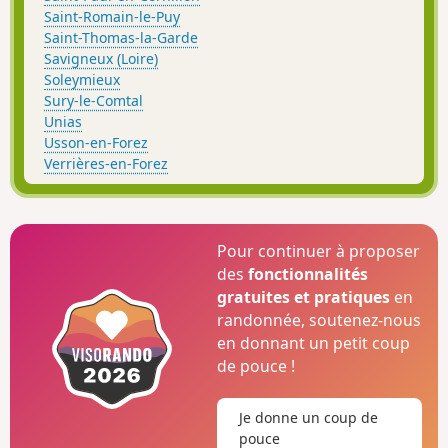
Saint-Romain-le-Puy
Saint-Thomas-la-Garde
Savigneux (Loire)
Soleymieux
Sury-le-Comtal
Unias
Usson-en-Forez
Verrières-en-Forez
Pour continuer à proposer
des
fonctionnalités
gratuites et pratiques
en
randonnée, soutenez-nous
en donnant un petit coup
de pouce !
Je donne un coup de
pouce