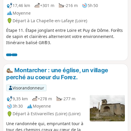
17,46 km
+301 m
-216 m
5h 50
Moyenne
Départ à La Chapelle-en-Lafaye (Loire)
Étape 11. Étape jonglant entre Loire et Puy de Dôme. Forêts
de sapin et clairières alterneront votre environnement.
Itinéraire balisé GR®3.
Montarcher : une église, un village
perché au coeur du Forez.
Visorandonneur
9,35 km
+278 m
-277 m
3h 30
Moyenne
Départ à Estivareilles (Loire) (Loire)
Une randonnée qui, empruntant tour à
tour des chemins creux au cœur de la