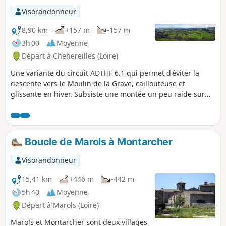
Visorandonneur
8,90 km
+157 m
-157 m
3h 00
Moyenne
Départ à Chenereilles (Loire)
Une variante du circuit ADTHF 6.1 qui permet d'éviter la
descente vers le Moulin de la Grave, caillouteuse et
glissante en hiver. Subsiste une montée un peu raide sur
100 m, avant Brouilloux. Le circuit permet de se balader
entre les hameaux de Chenereilles, avec de beaux points de
vue sur la plaine et les monts du Lyonnais.
Boucle de Marols à Montarcher
Visorandonneur
15,41 km
+446 m
-442 m
5h 40
Moyenne
Départ à Marols (Loire)
Marols et Montarcher sont deux villages