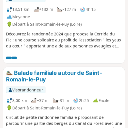
13,51 km
+132 m
-127 m
4h 15
Moyenne
Départ à Saint-Romain-le-Puy (Loire)
Découvrez la randonnée 2024 que propose la Corrida du
Pic : une course solidaire au profit de l'association " les yeux
du cœur " apportant une aide aux personnes aveugles et
autistes, et de l'association "Charlélie aime la vie". Ce
parcours comprend la variante du prieuré. Pour ne pas
l'emprunter, continuez à longer le canal.
Balade familiale autour de Saint-
Romain-le-Puy
Visorandonneur
8,00 km
+37 m
-31 m
2h 25
Facile
Départ à Saint-Romain-le-Puy (Loire)
Circuit de petite randonnée familiale proposant de
parcourir une partie des berges du Canal du Forez avec une