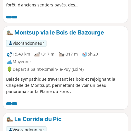
forêt, d'anciens sentiers pavés, des
pistes à travers les prairies, offre au
mitan de la balade la découverte de
Montarcher dressé sur son éperon
rocheux. De magnifiques croix
Montsup via le Bois de Bazourge
parsèment ce circuit.
Visorandonneur
15,49 km
+317 m
-317 m
5h 20
Moyenne
Départ à Saint-Romain-le-Puy (Loire)
Balade sympathique traversant les bois et rejoignant la
Chapelle de Montsupt, permettant de voir un beau
panorama sur la Plaine du Forez.
La Corrida du Pic
Visorandonneur