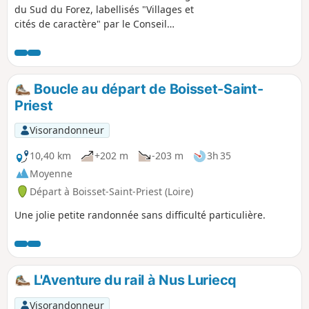
du Sud du Forez, labellisés "Villages et
cités de caractère" par le Conseil
Départemental de la Loire. Tous deux
ont une une architecture médiévale
bien conservée, particulièrement leur
église fortifiée. Montarcher est un petit
Boucle au départ de Boisset-Saint-
bourg perché sur un promontoire et
Priest
offre une magnifique vue panoramique
du Mont Blanc au Mont Mézenc. La
Visorandonneur
randonnée est essentiellement
forestière et reprend pour partie le
10,40 km
+202 m
-203 m
3h 35
"Chemin des Brigands".
Moyenne
Départ à Boisset-Saint-Priest (Loire)
Une jolie petite randonnée sans difficulté particulière.
L'Aventure du rail à Nus Luriecq
Visorandonneur