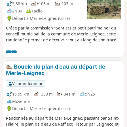
rénové, témoin du difficile travail des
5,88 km
+103 m
-103 m
lavandières du siècle dernier. Vous
2h 00
Facile
repèrerez facilement tous ces petits
Départ à Merle-Leignec (Loire)
trésors patrimoniaux par des blasons en
plexiglas aux couleurs de la commune
Créée par la commission "Sentiers et petit patrimoine" du
Jaune et Vert.
conseil municipal de la commune de Merle-Leignec, cette
randonnée permet de découvrir tout au long de son tracé
différents petits trésors paysagers ou patrimoniaux : croix,
bachats, mégalithes, église et croix classée. Point principal
du sentier : découverte d'un four à poix en état de
fonctionnement. Témoin de l'activité ancienne dans les
Boucle du plan d'eau au départ de
forêts de la région, l'extraction de la poix grâce à un
Merle-Leignec
procédé spécifique permettait la fabrication de la poix
destinée à l'étanchéification des bateaux. Un panneau
Visorandonneur
explicatif se trouve sur place. Vous repèrerez facilement ces
petits trésors patrimoniaux par des blasons en plexiglas
15,59 km
+338 m
-341 m
5h 25
aux couleurs de la commune, Jaune et Vert.
Moyenne
Départ à Merle-Leignec (Loire)
Randonnée au départ de Merle-Leignec, passant par Saint-
Hilaire, le plan de d'eau de Reffiecq, retour par Leignecq et