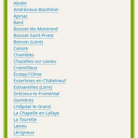
Aboën
Andrézieux-Bouthéon
Apinac
Bard
Boisset-lès-Montrond
Boisset-Saint-Priest
Bonson (Loire)
Caloire
Chambles
Chazelles-sur-Lavieu
Craintilleux
Écotay-l'Olme
Essertines-en-Châtelneuf
Estivareilles (Loire)
Grézieux-le-Fromental
Gumières
L'Hôpital-le-Grand
La Chapelle-en-Lafaye
La Tourette
Lavieu
Lérigneux