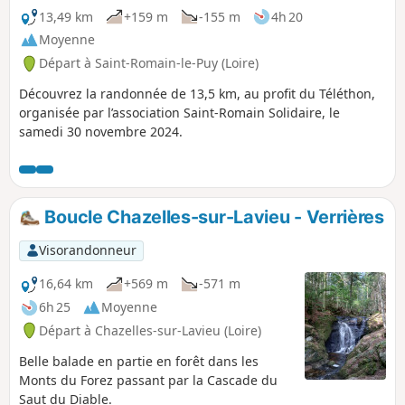
13,49 km
+159 m
-155 m
4h 20
Moyenne
Départ à Saint-Romain-le-Puy (Loire)
Découvrez la randonnée de 13,5 km, au profit du Téléthon,
organisée par l’association Saint-Romain Solidaire, le
samedi 30 novembre 2024.
Boucle Chazelles-sur-Lavieu - Verrières
Visorandonneur
16,64 km
+569 m
-571 m
6h 25
Moyenne
Départ à Chazelles-sur-Lavieu (Loire)
Belle balade en partie en forêt dans les
Monts du Forez passant par la Cascade du
Saut du Diable.