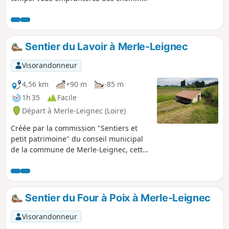
et un peu de bitume dans des
proportions acceptables. Outre le
passage à proximité de l'Étang de
Vidrieux, cette randonnée emprunte, à
Sentier du Lavoir à Merle-Leignec
plusieurs reprises, le Chemin de Saint-
Jacques-de-Compostelle.
Visorandonneur
4,56 km
+90 m
-85 m
1h 35
Facile
Départ à Merle-Leignec (Loire)
Créée par la commission "Sentiers et
petit patrimoine" du conseil municipal
de la commune de Merle-Leignec, cette
randonnée permet de découvrir tout au
long de son tracé différents petits
trésors paysagers ou patrimoniaux :
croix, bachats, puits, mais aussi église
Sentier du Four à Poix à Merle-Leignec
et croix classée. Le point principal de ce
sentier et sa particularité résident dans
Visorandonneur
la découverte d'un lavoir entièrement