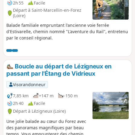
2h 55
Facile
Départ à Saint-Marcellin-en-Forez
(Loire)
Balade familiale empruntant l'ancienne voie ferrée
d'Estivarelle, chemin nommé "L'aventure du Rail", entretenu
par le conseil régional.
Boucle au départ de Lézigneux en
passant par l'Étang de Vidrieux
Visorandonneur
7,85 km
+147 m
-150 m
2h 40
Facile
Départ à Lézigneux (Loire)
Une jolie balade au cœur du Forez avec
des panoramas magnifiques par beau
temps. Vous emprunterez des chemins