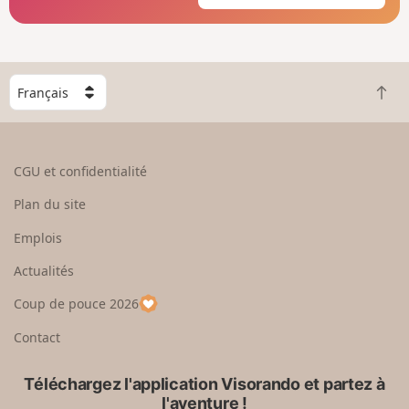
C
R
h
e
o
t
i
o
s
CGU et confidentialité
u
i
r
s
Plan du site
e
s
n
e
Emplois
h
z
Actualités
a
u
u
n
Coup de pouce 2026
t
p
a
Contact
y
s
Téléchargez l'application Visorando et partez à
l'aventure !