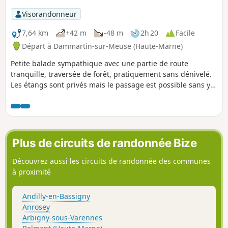
Visorandonneur
7,64 km
+42 m
-48 m
2h 20
Facile
Départ à Dammartin-sur-Meuse (Haute-Marne)
Petite balade sympathique avec une partie de route
tranquille, traversée de forêt, pratiquement sans dénivelé.
Les étangs sont privés mais le passage est possible sans y
laisser de détritus. Rencontre fréquente avec les chevreuils
en forêt et en plaine.
Plus de circuits de randonnée Bize
Découvrez aussi les circuits de randonnée des communes
à proximité
Andilly-en-Bassigny
Anrosey
Arbigny-sous-Varennes