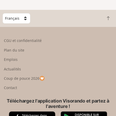
C
R
h
e
o
t
i
o
s
CGU et confidentialité
u
i
r
s
Plan du site
e
s
n
e
Emplois
h
z
Actualités
a
u
u
n
Coup de pouce 2026
t
p
a
Contact
y
s
Téléchargez l'application Visorando et partez à
l'aventure !
A
G