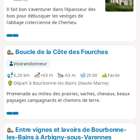
l'étape se termine à Langres, une cité
Il fait bon s'aventurer dans l'épaisseur des
possède un patrimoine protégé qui
bois pour débusquer les vestiges de
témoigne des différentes périodes de
l'abbaye cistercienne de Cherlieu.
l’Histoire.
Boucle de la Côte des Fourches
Visorandonneur
6,26 km
+63 m
-63 m
2h 00
Facile
Départ à Bourbonne-les-Bains (Haute-Marne)
Promenade au milieu des prairies, vaches, chevaux, beaux
paysages campagnards et chemins de terre.
Entre vignes et lavoirs de Bourbonne-
les-Bains à Arbigny-sous-Varennes