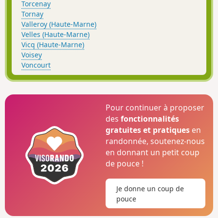
Torcenay
Tornay
Valleroy (Haute-Marne)
Velles (Haute-Marne)
Vicq (Haute-Marne)
Voisey
Voncourt
Pour continuer à proposer
des
fonctionnalités
gratuites et pratiques
en
randonnée, soutenez-nous
en donnant un petit coup
de pouce !
Je donne un coup de
pouce