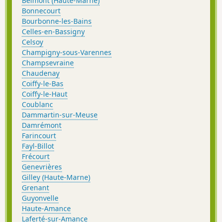
Belmont (Haute-Marne)
Bonnecourt
Bourbonne-les-Bains
Celles-en-Bassigny
Celsoy
Champigny-sous-Varennes
Champsevraine
Chaudenay
Coiffy-le-Bas
Coiffy-le-Haut
Coublanc
Dammartin-sur-Meuse
Damrémont
Farincourt
Fayl-Billot
Frécourt
Genevrières
Gilley (Haute-Marne)
Grenant
Guyonvelle
Haute-Amance
Laferté-sur-Amance