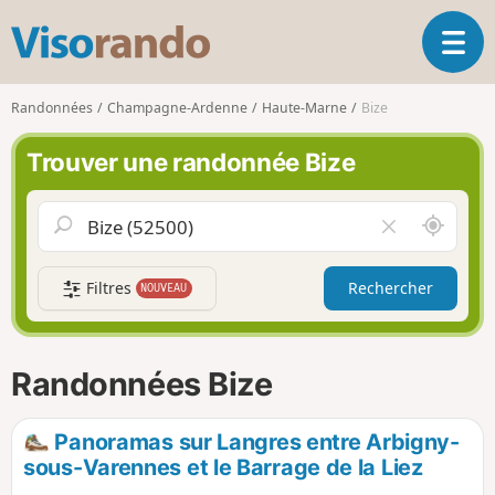
V
O
i
u
s
v
o
Randonnées
Champagne-Ardenne
Haute-Marne
Bize
r
r
i
a
Trouver une randonnée Bize
r
n
l
d
a
o
A
V
n
u
i
a
t
d
v
Filtres
Rechercher
NOUVEAU
o
e
i
u
r
g
r
l
a
d
e
Randonnées Bize
t
e
c
i
m
h
o
o
a
Panoramas sur Langres entre Arbigny-
n
i
m
sous-Varennes et le Barrage de la Liez
p