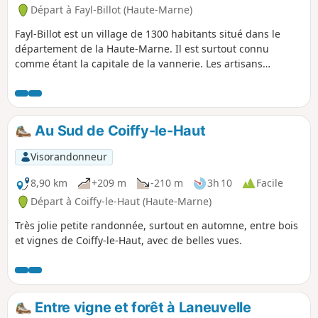
Départ à Fayl-Billot (Haute-Marne)
Fayl-Billot est un village de 1300 habitants situé dans le
département de la Haute-Marne. Il est surtout connu
comme étant la capitale de la vannerie. Les artisans
pratiquant cette activité son nombreux dans ce village. À
l'issu de cette balade, ne pas hésiter à repartir avec un
souvenir. Cette randonnée permet de voir les principaux
lieux touristiques et culturels du village comme l'École
Au Sud de Coiffy-le-Haut
Nationale d'Osiériculture et de Vannerie, l'Église Notre-
Dame ainsi que tous les lavoirs et toutes les fontaines du
Visorandonneur
village.
8,90 km
+209 m
-210 m
3h 10
Facile
Départ à Coiffy-le-Haut (Haute-Marne)
Très jolie petite randonnée, surtout en automne, entre bois
et vignes de Coiffy-le-Haut, avec de belles vues.
Entre vigne et forêt à Laneuvelle