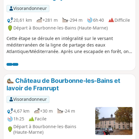
Visorandonneur
20,61 km
+281 m
-294 m
6h 40
Difficile
Départ à Bourbonne-les-Bains (Haute-Marne)
Cette étape se déroule en intégralité sur le versant
méditerranéen de la ligne de partage des eaux
Atlantique/Méditerranée. Après une escapade en forêt, on
rejoint le bassin versant de la Petite Amance. On côtoie les
premières vignes de notre périple ainsi qu'un marais. On
poursuit la découverte des lavoirs de Haute-Marne pour
terminer par un musée à ciel ouvert.
Château de Bourbonne-les-Bains et
lavoir de Franrupt
Visorandonneur
4,67 km
+30 m
-24 m
1h 25
Facile
Départ à Bourbonne-les-Bains
(Haute-Marne)