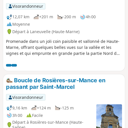
Visorandonneur
12,07 km
+201 m
-200 m
4h 00
Moyenne
Départ à Laneuvelle (Haute-Marne)
Promenade dans un joli coin paisible et vallonné de Haute-
Marne, offrant quelques belles vues sur la vallée et les
vignes et qui emprunte en grande partie la partie Nord du
circuit N°12 "Entre Vigne et forêt" dont le balisage Jaune-
Jaune n'est plus bien entretenu.
Boucle de Rosières-sur-Mance en
passant par Saint-Marcel
Visorandonneur
9,16 km
+124 m
-125 m
3h 00
Facile
Départ à Rosières-sur-Mance (Haute-
Saône)