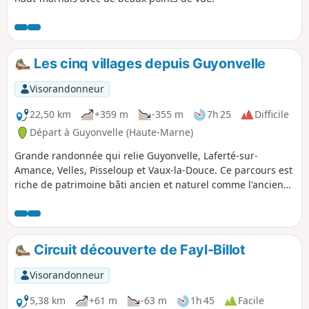
Les cinq villages depuis Guyonvelle
Visorandonneur
22,50 km
+359 m
-355 m
7h 25
Difficile
Départ à Guyonvelle (Haute-Marne)
Grande randonnée qui relie Guyonvelle, Laferté-sur-
Amance, Velles, Pisseloup et Vaux-la-Douce. Ce parcours est
riche de patrimoine bâti ancien et naturel comme l'ancien
chemin de ronde de Laferté-sur-Amance qui surplombe les
coteaux qui étaient autrefois autant de vignes, la vue
splendide sur la vallée de l'Amance jusqu'au plateau de
Langres, le lavoir circulaire de Velles et le château de
Circuit découverte de Fayl-Billot
Pisseloup.
Visorandonneur
5,38 km
+61 m
-63 m
1h 45
Facile