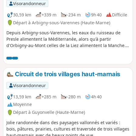
Visorandonneur
30,59 km
+339 m
-234 m
9h 40
Difficile
Départ à Arbigny-sous-Varennes (Haute-Marne)
Depuis Arbigny-sous-Varennes, les eaux du ruisseau de
Presle alimentent la Méditerranée, alors qu'à partir
d'Orbigny-au-Mont celles de la Liez alimentent la Manche.
Perchée sur sa butte, Langres nous sert de point de mire.
Circuit de trois villages haut-marnais
Visorandonneur
13,59 km
+285 m
-280 m
4h 40
Moyenne
Départ à Guyonvelle (Haute-Marne)
Jolie randonnée dans des paysages vallonnés et variés :
bois, pâtures, prairies, cultures et traversée de trois villages
haut-marnais avec de beaux points de vue.