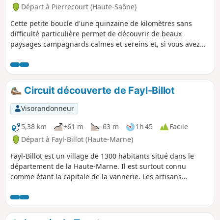
Départ à Pierrecourt (Haute-Saône)
Cette petite boucle d'une quinzaine de kilomètres sans
difficulté particulière permet de découvrir de beaux
paysages campagnards calmes et sereins et, si vous avez
un peu de chance comme nous, de rencontrer des
chevreuils dans les sous-bois.
Circuit découverte de Fayl-Billot
Visorandonneur
5,38 km
+61 m
-63 m
1h 45
Facile
Départ à Fayl-Billot (Haute-Marne)
Fayl-Billot est un village de 1300 habitants situé dans le
département de la Haute-Marne. Il est surtout connu
comme étant la capitale de la vannerie. Les artisans
pratiquant cette activité son nombreux dans ce village. À
l'issu de cette balade, ne pas hésiter à repartir avec un
souvenir. Cette randonnée permet de voir les principaux
lieux touristiques et culturels du village comme l'École