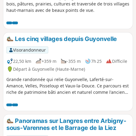
bois, pâtures, prairies, cultures et traversée de trois villages
haut-marnais avec de beaux points de vue.
Les cinq villages depuis Guyonvelle
Visorandonneur
22,50 km
+359 m
-355 m
7h 25
Difficile
Départ à Guyonvelle (Haute-Marne)
Grande randonnée qui relie Guyonvelle, Laferté-sur-
Amance, Velles, Pisseloup et Vaux-la-Douce. Ce parcours est
riche de patrimoine bâti ancien et naturel comme l'ancien
chemin de ronde de Laferté-sur-Amance qui surplombe les
coteaux qui étaient autrefois autant de vignes, la vue
splendide sur la vallée de l'Amance jusqu'au plateau de
Langres, le lavoir circulaire de Velles et le château de
Panoramas sur Langres entre Arbigny-
Pisseloup.
sous-Varennes et le Barrage de la Liez