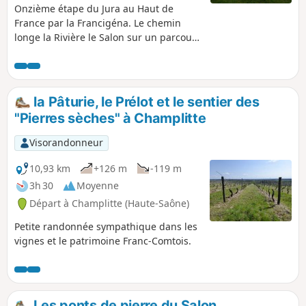
Onzième étape du Jura au Haut de
France par la Francigéna. Le chemin
longe la Rivière le Salon sur un parcours
bucolique de 12 km jusqu’à Coublanc.
Nous quittons la région Bourgogne-
Franche Comté et entrons en région
Grand Est à Leffond. C'est une étape de
la Pâturie, le Prélot et le sentier des
transition entre ces deux terroirs mais
"Pierres sèches" à Champlitte
aussi une étape de transition des
paysages et architecturale. Fini les
Visorandonneur
villages parés de toits en tuiles
vernissées et de clochers comtois. Vous
10,93 km
+126 m
-119 m
faites vos premiers pas en Champagne.
3h 30
Moyenne
Départ à Champlitte (Haute-Saône)
Petite randonnée sympathique dans les
vignes et le patrimoine Franc-Comtois.
Les ponts de pierre du Salon