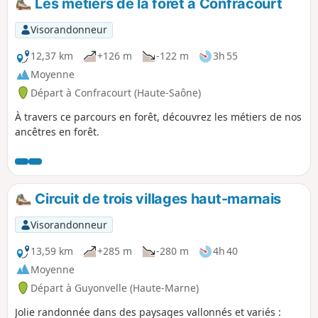
Les métiers de la forêt à Confracourt
Visorandonneur
12,37 km
+126 m
-122 m
3h 55
Moyenne
Départ à Confracourt (Haute-Saône)
À travers ce parcours en forêt, découvrez les métiers de nos
ancêtres en forêt.
Circuit de trois villages haut-marnais
Visorandonneur
13,59 km
+285 m
-280 m
4h 40
Moyenne
Départ à Guyonvelle (Haute-Marne)
Jolie randonnée dans des paysages vallonnés et variés :