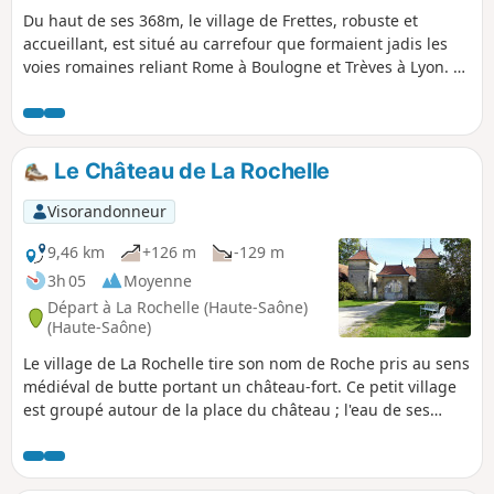
Du haut de ses 368m, le village de Frettes, robuste et
accueillant, est situé au carrefour que formaient jadis les
voies romaines reliant Rome à Boulogne et Trèves à Lyon. Le
paysage local est composé de collines arides, couvertes de
friches et de multitudes de genévriers. La grande plaine
fertile permet la culture des céréales telles que le blé,
l’orge, le maïs ou le colza.
Le Château de La Rochelle
Visorandonneur
9,46 km
+126 m
-129 m
3h 05
Moyenne
Départ à La Rochelle (Haute-Saône)
(Haute-Saône)
Le village de La Rochelle tire son nom de Roche pris au sens
médiéval de butte portant un château-fort. Ce petit village
est groupé autour de la place du château ; l'eau de ses
fontaines s'ajoute à son charme et son authenticité.