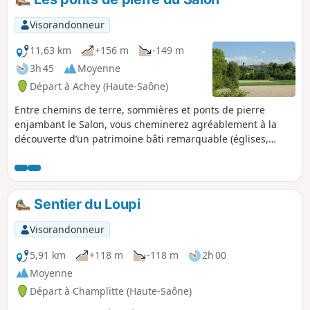
Visorandonneur
11,63 km
+156 m
-149 m
3h 45
Moyenne
Départ à Achey (Haute-Saône)
Entre chemins de terre, sommières et ponts de pierre
enjambant le Salon, vous cheminerez agréablement à la
découverte d’un patrimoine bâti remarquable (églises,
fontaines, calvaires…)
Sentier du Loupi
Visorandonneur
5,91 km
+118 m
-118 m
2h 00
Moyenne
Départ à Champlitte (Haute-Saône)