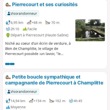
Pierrecourt et ses curiosités
Visorandonneur
6,95 km
+68 m
-70 m
2h 10
Facile
Départ à Pierrecourt (Haute-Saône)
Niché au coeur d’un écrin de verdure, à
8km de Champlitte, le village de
Pierrecourt possède :un lavoir, "le
Magny"une fontaine couverte,
"Coulvot", extérieure au village.
Petite boucle sympathique et
campagnarde de Pierrecourt à Champlitte
Visorandonneur
14,94 km
+154 m
-162 m
4h 45
Moyenne