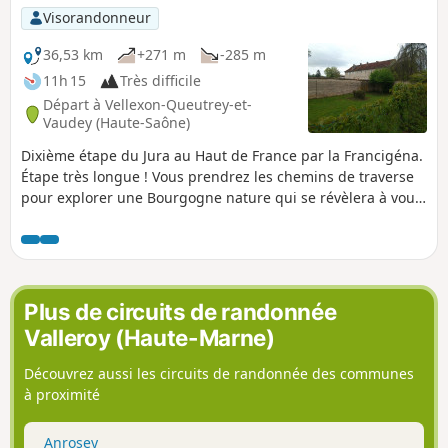
Visorandonneur
36,53 km
+271 m
-285 m
11h 15
Très difficile
Départ à Vellexon-Queutrey-et-
Vaudey (Haute-Saône)
Dixième étape du Jura au Haut de France par la Francigéna.
Étape très longue ! Vous prendrez les chemins de traverse
pour explorer une Bourgogne nature qui se révèlera à vous.
Le départ de Vaudey est assez tranquille, vous traversez
une campagne paisible entre champs et forêts qui nous
mène à Vexellon. Puis direction Seveux avec la Saône et son
canal que vous longez jusqu’à Autet. Avec bonheur, ou pas,
vous découvrez « la Tour » de verre de Dampierre-sur-Salon.
Plus de circuits de randonnée
Puis accompagné de la rivière Le Salon, vous cheminez au
Valleroy (Haute-Marne)
travers de la campagne à la rencontre de charmants
villages tels que, Denèvre,Framont pour arriver à
Découvrez aussi les circuits de randonnée des communes
Champlitte-la-ville et son église romane millénaire.
à proximité
Anrosey