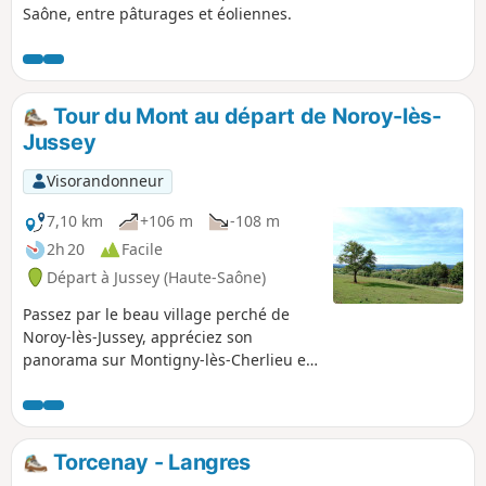
Saône, entre pâturages et éoliennes.
Tour du Mont au départ de Noroy-lès-
Jussey
Visorandonneur
7,10 km
+106 m
-108 m
2h 20
Facile
Départ à Jussey (Haute-Saône)
Passez par le beau village perché de
Noroy-lès-Jussey, appréciez son
panorama sur Montigny-lès-Cherlieu et
sa forêt domaniale. Empruntez les
anciens chemins de vigne qui longent
des prés et des vergers. Profitez d une
belle balade sous les frondaisons qui
Torcenay - Langres
couvrent le Mont de Noroy. Vous y