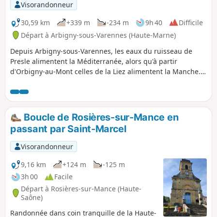
Visorandonneur
30,59 km
+339 m
-234 m
9h 40
Difficile
Départ à Arbigny-sous-Varennes (Haute-Marne)
Depuis Arbigny-sous-Varennes, les eaux du ruisseau de
Presle alimentent la Méditerranée, alors qu'à partir
d'Orbigny-au-Mont celles de la Liez alimentent la Manche.
Perchée sur sa butte, Langres nous sert de point de mire.
Boucle de Rosières-sur-Mance en
passant par Saint-Marcel
Visorandonneur
9,16 km
+124 m
-125 m
3h 00
Facile
Départ à Rosières-sur-Mance (Haute-
Saône)
Randonnée dans coin tranquille de la Haute-