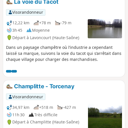
La voie du Tacot
Nationale d'Osiériculture et de Vannerie, l'Église Notre-
Dame ainsi que tous les lavoirs et toutes les fontaines du
Visorandonneur
village.
12,22 km
+78 m
-79 m
3h 45
Moyenne
Départ à Lavoncourt (Haute-Saône)
Dans un paysage champêtre où l’industrie a cependant
laissé sa marque, suivons la voie du tacot qui s’arrêtait dans
chaque village pour charger des marchandises.
Champlitte - Torcenay
Visorandonneur
34,97 km
+518 m
-427 m
11h 30
Très difficile
Départ à Champlitte (Haute-Saône)