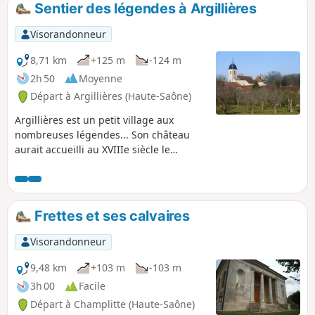
Sentier des légendes à Argillières
p
Visorandonneur
8,71 km
+125 m
-124 m
2h 50
Moyenne
Départ à Argillières (Haute-Saône)
Argillières est un petit village aux
nombreuses légendes... Son château
aurait accueilli au XVIIIe siècle le
célèbre bandit Mandrin, héros du
peuple mais voleur à abattre à tout prix
pour les autorités. Dissimulé par un
haut mur, ce château construit aux XVIIe
Frettes et ses calvaires
et XVIIIe siècles est aujourd'hui
essentiellement occupé pendant la belle
Visorandonneur
saison.
9,48 km
+103 m
-103 m
3h 00
Facile
Départ à Champlitte (Haute-Saône)