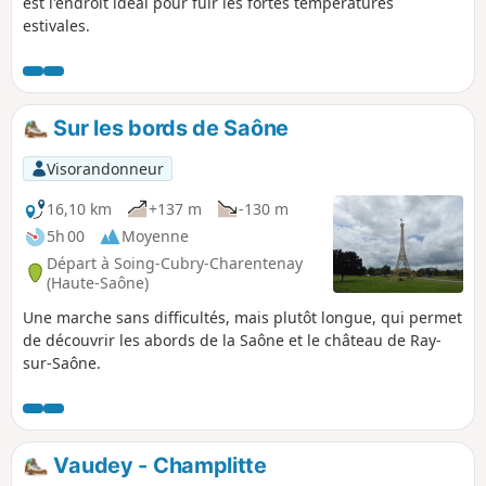
est l'endroit idéal pour fuir les fortes températures
possède un patrimoine protégé qui
estivales.
témoigne des différentes périodes de
l’Histoire.
Sur les bords de Saône
Visorandonneur
16,10 km
+137 m
-130 m
5h 00
Moyenne
Départ à Soing-Cubry-Charentenay
(Haute-Saône)
Une marche sans difficultés, mais plutôt longue, qui permet
de découvrir les abords de la Saône et le château de Ray-
sur-Saône.
Vaudey - Champlitte