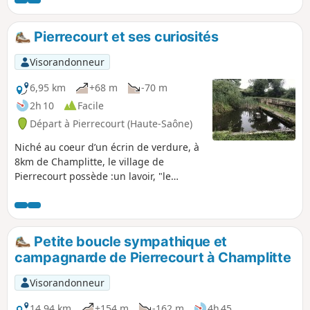
Pierrecourt et ses curiosités
Visorandonneur
6,95 km
+68 m
-70 m
2h 10
Facile
Départ à Pierrecourt (Haute-Saône)
Niché au coeur d’un écrin de verdure, à
8km de Champlitte, le village de
Pierrecourt possède :un lavoir, "le
Magny"une fontaine couverte,
"Coulvot", extérieure au village.
Petite boucle sympathique et
campagnarde de Pierrecourt à Champlitte
Visorandonneur
14,94 km
+154 m
-162 m
4h 45