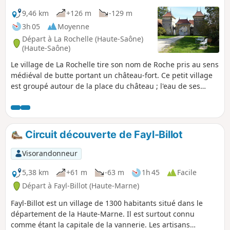
9,46 km
+126 m
-129 m
3h 05
Moyenne
Départ à La Rochelle (Haute-Saône)
(Haute-Saône)
Le village de La Rochelle tire son nom de Roche pris au sens
médiéval de butte portant un château-fort. Ce petit village
est groupé autour de la place du château ; l'eau de ses
fontaines s'ajoute à son charme et son authenticité.
Circuit découverte de Fayl-Billot
Visorandonneur
5,38 km
+61 m
-63 m
1h 45
Facile
Départ à Fayl-Billot (Haute-Marne)
Fayl-Billot est un village de 1300 habitants situé dans le
département de la Haute-Marne. Il est surtout connu
comme étant la capitale de la vannerie. Les artisans