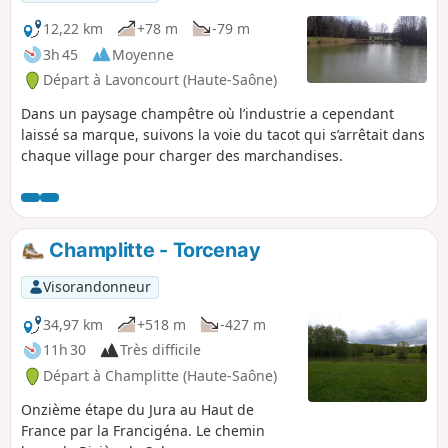
viticole et peut-être aurez-vous la
chance de voir un loriot d'Europe.
12,22 km
+78 m
-79 m
3h 45
Moyenne
Départ à Lavoncourt (Haute-Saône)
Dans un paysage champêtre où l’industrie a cependant
laissé sa marque, suivons la voie du tacot qui s’arrêtait dans
chaque village pour charger des marchandises.
Champlitte - Torcenay
Visorandonneur
34,97 km
+518 m
-427 m
11h 30
Très difficile
Départ à Champlitte (Haute-Saône)
Onzième étape du Jura au Haut de
France par la Francigéna. Le chemin