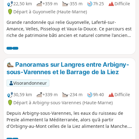
22,50 km
+359 m
-355 m
7h 25
Difficile
Départ à Guyonvelle (Haute-Marne)
Grande randonnée qui relie Guyonvelle, Laferté-sur-
Amance, Velles, Pisseloup et Vaux-la-Douce. Ce parcours est
riche de patrimoine bâti ancien et naturel comme l'ancien
chemin de ronde de Laferté-sur-Amance qui surplombe les
coteaux qui étaient autrefois autant de vignes, la vue
splendide sur la vallée de l'Amance jusqu'au plateau de
Langres, le lavoir circulaire de Velles et le château de
Panoramas sur Langres entre Arbigny-
Pisseloup.
sous-Varennes et le Barrage de la Liez
Visorandonneur
30,59 km
+339 m
-234 m
9h 40
Difficile
Départ à Arbigny-sous-Varennes (Haute-Marne)
Depuis Arbigny-sous-Varennes, les eaux du ruisseau de
Presle alimentent la Méditerranée, alors qu'à partir
d'Orbigny-au-Mont celles de la Liez alimentent la Manche.
Perchée sur sa butte, Langres nous sert de point de mire.