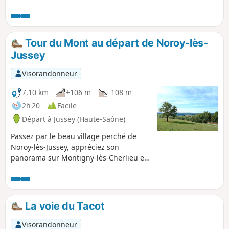
Tour du Mont au départ de Noroy-lès-
Jussey
Visorandonneur
7,10 km
+106 m
-108 m
2h 20
Facile
Départ à Jussey (Haute-Saône)
Passez par le beau village perché de
Noroy-lès-Jussey, appréciez son
panorama sur Montigny-lès-Cherlieu et
sa forêt domaniale. Empruntez les
anciens chemins de vigne qui longent
des prés et des vergers. Profitez d une
belle balade sous les frondaisons qui
La voie du Tacot
couvrent le Mont de Noroy. Vous y
découvrirez des vestiges de son passé
Visorandonneur