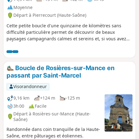
Moyenne
Départ à Pierrecourt (Haute-Saône)
Cette petite boucle d'une quinzaine de kilomètres sans
difficulté particulière permet de découvrir de beaux
paysages campagnards calmes et sereins et, si vous avez
un peu de chance comme nous, de rencontrer des
chevreuils dans les sous-bois.
Boucle de Rosières-sur-Mance en
passant par Saint-Marcel
Visorandonneur
9,16 km
+124 m
-125 m
3h 00
Facile
Départ à Rosières-sur-Mance (Haute-
Saône)
Randonnée dans coin tranquille de la Haute-
Saône, entre pâturages et éoliennes.