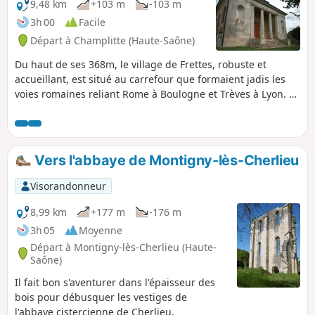
9,48 km
+103 m
-103 m
3h 00
Facile
Départ à Champlitte (Haute-Saône)
Du haut de ses 368m, le village de Frettes, robuste et
accueillant, est situé au carrefour que formaient jadis les
voies romaines reliant Rome à Boulogne et Trèves à Lyon. Le
paysage local est composé de collines arides, couvertes de
friches et de multitudes de genévriers. La grande plaine
fertile permet la culture des céréales telles que le blé,
l’orge, le maïs ou le colza.
Vers l'abbaye de Montigny-lès-Cherlieu
Visorandonneur
8,99 km
+177 m
-176 m
3h 05
Moyenne
Départ à Montigny-lès-Cherlieu (Haute-
Saône)
Il fait bon s'aventurer dans l'épaisseur des
bois pour débusquer les vestiges de
l'abbaye cistercienne de Cherlieu.