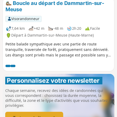
Boucle au départ de Dammartin-sur-
Meuse
Visorandonneur
7,64 km
+42 m
-48 m
2h 20
Facile
Départ à Dammartin-sur-Meuse (Haute-Marne)
Petite balade sympathique avec une partie de route
tranquille, traversée de forêt, pratiquement sans dénivelé.
Les étangs sont privés mais le passage est possible sans y
laisser de détritus. Rencontre fréquente avec les chevreuils
en forêt et en plaine.
Personnalisez votre newsletter 
Chaque semaine, recevez des idées de randonnées qui
vous correspondent : choisissez la durée moyenne, la
difficulté, la zone et le type d’activités que vous souhaitez
privilégier.