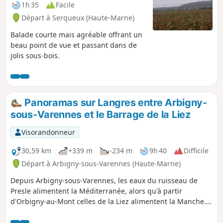
1h 35
Facile
Départ à Serqueux (Haute-Marne)
Balade courte mais agréable offrant un
beau point de vue et passant dans de
jolis sous-bois.
Panoramas sur Langres entre Arbigny-
sous-Varennes et le Barrage de la Liez
Visorandonneur
30,59 km
+339 m
-234 m
9h 40
Difficile
Départ à Arbigny-sous-Varennes (Haute-Marne)
Depuis Arbigny-sous-Varennes, les eaux du ruisseau de
Presle alimentent la Méditerranée, alors qu'à partir
d'Orbigny-au-Mont celles de la Liez alimentent la Manche.
Perchée sur sa butte, Langres nous sert de point de mire.