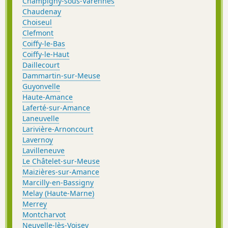
Champigny-sous-Varennes
Chaudenay
Choiseul
Clefmont
Coiffy-le-Bas
Coiffy-le-Haut
Daillecourt
Dammartin-sur-Meuse
Guyonvelle
Haute-Amance
Laferté-sur-Amance
Laneuvelle
Larivière-Arnoncourt
Lavernoy
Lavilleneuve
Le Châtelet-sur-Meuse
Maizières-sur-Amance
Marcilly-en-Bassigny
Melay (Haute-Marne)
Merrey
Montcharvot
Neuvelle-lès-Voisey