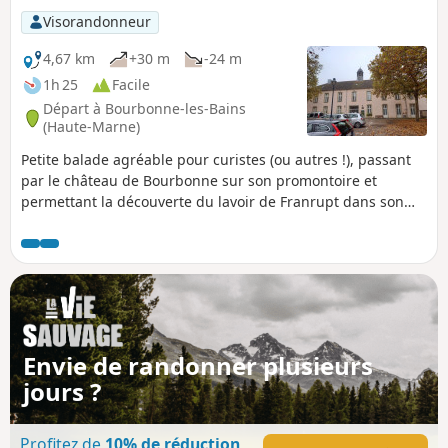
Visorandonneur
4,67 km
+30 m
-24 m
1h 25
Facile
Départ à Bourbonne-les-Bains
(Haute-Marne)
Petite balade agréable pour curistes (ou autres !), passant
par le château de Bourbonne sur son promontoire et
permettant la découverte du lavoir de Franrupt dans son
cadre bucolique.
Envie de randonner plusieurs
jours ?
Profitez de
10% de réduction