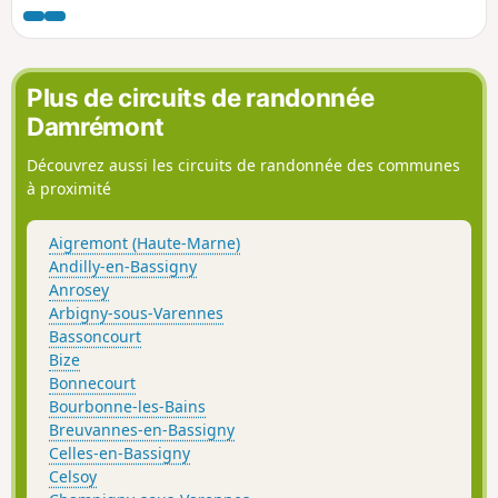
Plus de circuits de randonnée
Damrémont
Découvrez aussi les circuits de randonnée des communes
à proximité
Aigremont (Haute-Marne)
Andilly-en-Bassigny
Anrosey
Arbigny-sous-Varennes
Bassoncourt
Bize
Bonnecourt
Bourbonne-les-Bains
Breuvannes-en-Bassigny
Celles-en-Bassigny
Celsoy