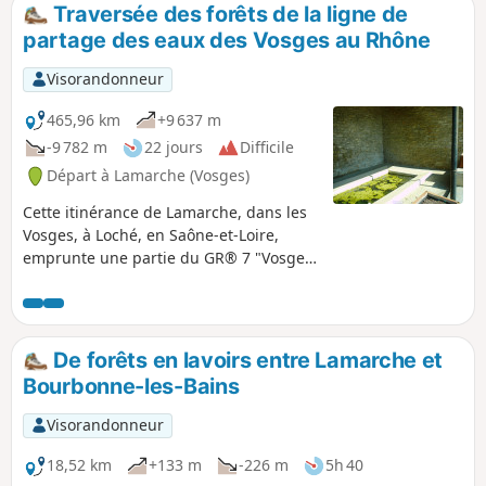
Langres, le lavoir circulaire de Velles et le château de
Traversée des forêts de la ligne de
Pisseloup.
partage des eaux des Vosges au Rhône
Visorandonneur
465,96 km
+9 637 m
-9 782 m
22 jours
Difficile
Départ à Lamarche (Vosges)
Cette itinérance de Lamarche, dans les
Vosges, à Loché, en Saône-et-Loire,
emprunte une partie du GR® 7 "Vosges
Pyrénées" qui suit la ligne de partage
des eaux Atlantique/Méditérranée sur
plus de 1 500 kilomètres. Il s'agit
également d'un chemin de Saint-
De forêts en lavoirs entre Lamarche et
Jacques emprunté par les pèlerins
Bourbonne-les-Bains
Allemands. C'est un livre de géographie
ouvert sur les trois régions et les cinq
Visorandonneur
départements traversés, dont : - le Parc
National de Forêts, - les vignobles de
18,52 km
+133 m
-226 m
5h 40
Côte d'Or, Côte Chalonnaise et