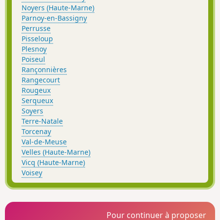
Noyers (Haute-Marne)
Parnoy-en-Bassigny
Perrusse
Pisseloup
Plesnoy
Poiseul
Rançonnières
Rangecourt
Rougeux
Serqueux
Soyers
Terre-Natale
Torcenay
Val-de-Meuse
Velles (Haute-Marne)
Vicq (Haute-Marne)
Voisey
Pour continuer à proposer