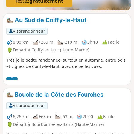
Testez
gratuitement
Au Sud de Coiffy-le-Haut
Visorandonneur
8,90 km
+209 m
-210 m
3h 10
Facile
Départ à Coiffy-le-Haut (Haute-Marne)
Très jolie petite randonnée, surtout en automne, entre bois
et vignes de Coiffy-le-Haut, avec de belles vues.
Boucle de la Côte des Fourches
Visorandonneur
6,26 km
+63 m
-63 m
2h 00
Facile
Départ à Bourbonne-les-Bains (Haute-Marne)