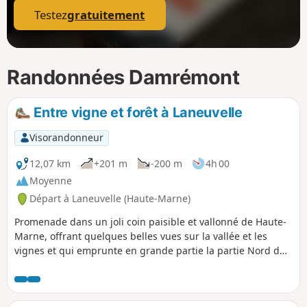
Testez
gratuitement
Randonnées Damrémont
Entre vigne et forêt à Laneuvelle
Visorandonneur
12,07 km
+201 m
-200 m
4h 00
Moyenne
Départ à Laneuvelle (Haute-Marne)
Promenade dans un joli coin paisible et vallonné de Haute-
Marne, offrant quelques belles vues sur la vallée et les
vignes et qui emprunte en grande partie la partie Nord du
circuit N°12 "Entre Vigne et forêt" dont le balisage Jaune-
Jaune n'est plus bien entretenu.