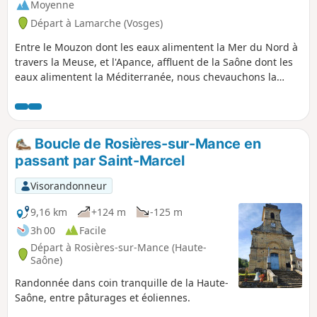
Moyenne
Mâconnais.
Départ à Lamarche (Vosges)
Entre le Mouzon dont les eaux alimentent la Mer du Nord à
travers la Meuse, et l'Apance, affluent de la Saône dont les
eaux alimentent la Méditerranée, nous chevauchons la
ligne de partage des eaux dès le début de cette première
étape. Après la fraîcheur d'une hêtraie, nous découvrons
nos premiers lavoirs pour terminer devant les thermes de
Bourbonne-les-Bains.
Boucle de Rosières-sur-Mance en
passant par Saint-Marcel
Visorandonneur
9,16 km
+124 m
-125 m
3h 00
Facile
Départ à Rosières-sur-Mance (Haute-
Saône)
Randonnée dans coin tranquille de la Haute-
Saône, entre pâturages et éoliennes.