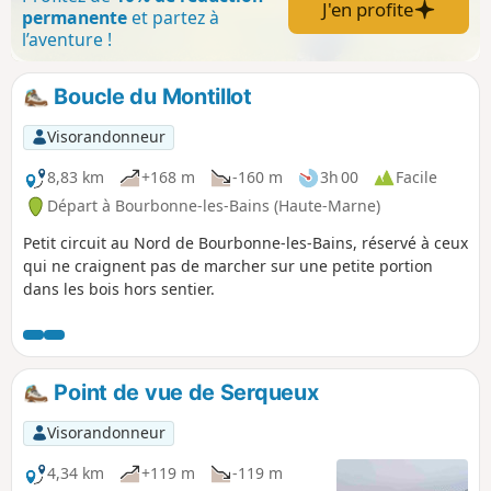
J'en profite
permanente
et partez à
l’aventure !
Boucle du Montillot
Visorandonneur
8,83 km
+168 m
-160 m
3h 00
Facile
Départ à Bourbonne-les-Bains (Haute-Marne)
Petit circuit au Nord de Bourbonne-les-Bains, réservé à ceux
qui ne craignent pas de marcher sur une petite portion
dans les bois hors sentier.
Point de vue de Serqueux
Visorandonneur
4,34 km
+119 m
-119 m