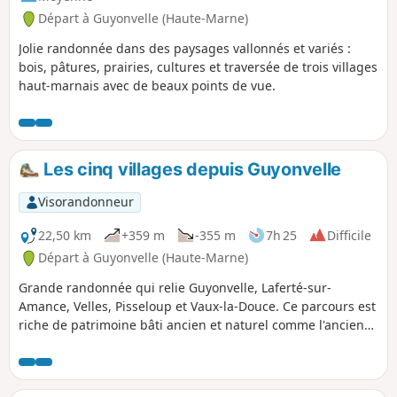
Départ à Guyonvelle (Haute-Marne)
Jolie randonnée dans des paysages vallonnés et variés :
bois, pâtures, prairies, cultures et traversée de trois villages
haut-marnais avec de beaux points de vue.
Les cinq villages depuis Guyonvelle
Visorandonneur
22,50 km
+359 m
-355 m
7h 25
Difficile
Départ à Guyonvelle (Haute-Marne)
Grande randonnée qui relie Guyonvelle, Laferté-sur-
Amance, Velles, Pisseloup et Vaux-la-Douce. Ce parcours est
riche de patrimoine bâti ancien et naturel comme l'ancien
chemin de ronde de Laferté-sur-Amance qui surplombe les
coteaux qui étaient autrefois autant de vignes, la vue
splendide sur la vallée de l'Amance jusqu'au plateau de