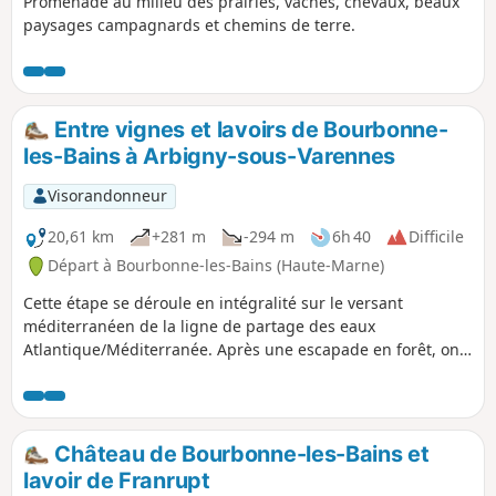
Promenade au milieu des prairies, vaches, chevaux, beaux
paysages campagnards et chemins de terre.
Entre vignes et lavoirs de Bourbonne-
les-Bains à Arbigny-sous-Varennes
Visorandonneur
20,61 km
+281 m
-294 m
6h 40
Difficile
Départ à Bourbonne-les-Bains (Haute-Marne)
Cette étape se déroule en intégralité sur le versant
méditerranéen de la ligne de partage des eaux
Atlantique/Méditerranée. Après une escapade en forêt, on
rejoint le bassin versant de la Petite Amance. On côtoie les
premières vignes de notre périple ainsi qu'un marais. On
poursuit la découverte des lavoirs de Haute-Marne pour
terminer par un musée à ciel ouvert.
Château de Bourbonne-les-Bains et
lavoir de Franrupt