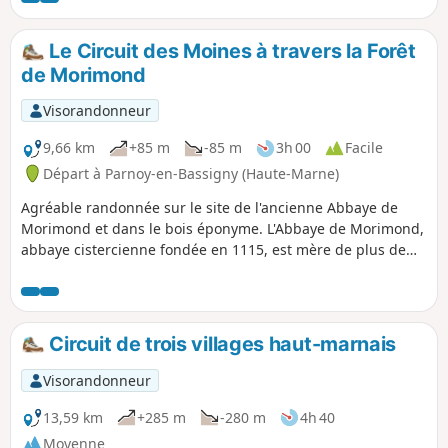
Le Circuit des Moines à travers la Forêt
de Morimond
Visorandonneur
9,66 km
+85 m
-85 m
3h 00
Facile
Départ à Parnoy-en-Bassigny (Haute-Marne)
Agréable randonnée sur le site de l'ancienne Abbaye de
Morimond et dans le bois éponyme. L'Abbaye de Morimond,
abbaye cistercienne fondée en 1115, est mère de plus de
sept cents monastères masculins et féminins en France et
en Europe. Le parcours permet également de découvrir les
lacs de Morimond, ensemble de lacs artificiels créés par les
moines cisterciens et qui servaient à alimenter en eau les
Circuit de trois villages haut-marnais
différentes annexes de l'abbaye : jardins, moulins, scierie,
clouterie, ...
Visorandonneur
13,59 km
+285 m
-280 m
4h 40
Moyenne