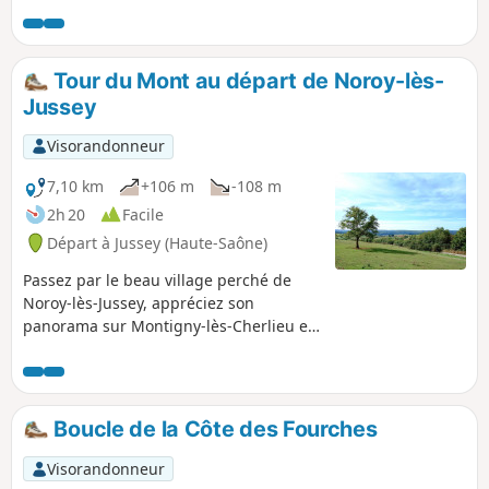
Tour du Mont au départ de Noroy-lès-
Jussey
Visorandonneur
7,10 km
+106 m
-108 m
2h 20
Facile
Départ à Jussey (Haute-Saône)
Passez par le beau village perché de
Noroy-lès-Jussey, appréciez son
panorama sur Montigny-lès-Cherlieu et
sa forêt domaniale. Empruntez les
anciens chemins de vigne qui longent
des prés et des vergers. Profitez d une
belle balade sous les frondaisons qui
Boucle de la Côte des Fourches
couvrent le Mont de Noroy. Vous y
découvrirez des vestiges de son passé
Visorandonneur
viticole et peut-être aurez-vous la