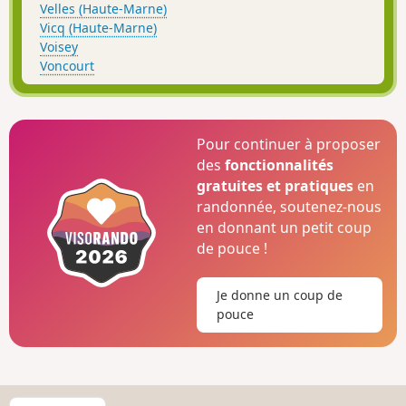
Velles (Haute-Marne)
Vicq (Haute-Marne)
Voisey
Voncourt
Pour continuer à proposer
des
fonctionnalités
gratuites et pratiques
en
randonnée, soutenez-nous
en donnant un petit coup
de pouce !
Je donne un coup de
pouce
C