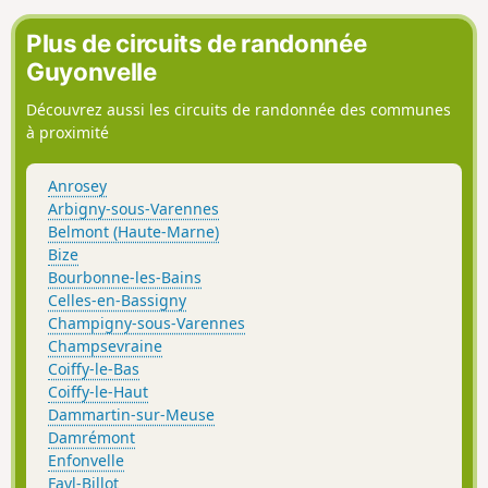
Plus de circuits de randonnée
Guyonvelle
Découvrez aussi les circuits de randonnée des communes
à proximité
Anrosey
Arbigny-sous-Varennes
Belmont (Haute-Marne)
Bize
Bourbonne-les-Bains
Celles-en-Bassigny
Champigny-sous-Varennes
Champsevraine
Coiffy-le-Bas
Coiffy-le-Haut
Dammartin-sur-Meuse
Damrémont
Enfonvelle
Fayl-Billot