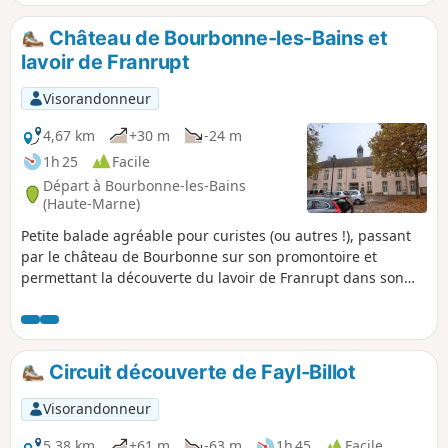
poursuit la découverte des lavoirs de Haute-Marne pour
terminer par un musée à ciel ouvert.
Château de Bourbonne-les-Bains et
lavoir de Franrupt
Visorandonneur
4,67 km
+30 m
-24 m
1h 25
Facile
Départ à Bourbonne-les-Bains
(Haute-Marne)
Petite balade agréable pour curistes (ou autres !), passant
par le château de Bourbonne sur son promontoire et
permettant la découverte du lavoir de Franrupt dans son
cadre bucolique.
Circuit découverte de Fayl-Billot
Visorandonneur
5,38 km
+61 m
-63 m
1h 45
Facile