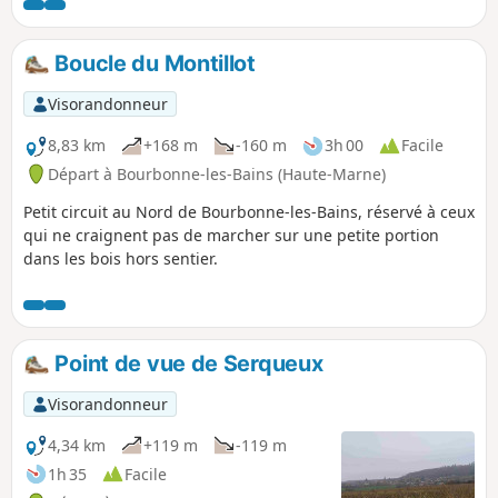
Boucle du Montillot
Visorandonneur
8,83 km
+168 m
-160 m
3h 00
Facile
Départ à Bourbonne-les-Bains (Haute-Marne)
Petit circuit au Nord de Bourbonne-les-Bains, réservé à ceux
qui ne craignent pas de marcher sur une petite portion
dans les bois hors sentier.
Point de vue de Serqueux
Visorandonneur
4,34 km
+119 m
-119 m
1h 35
Facile