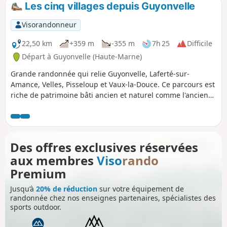
Les cinq villages depuis Guyonvelle
Visorandonneur
22,50 km
+359 m
-355 m
7h 25
Difficile
Départ à Guyonvelle (Haute-Marne)
Grande randonnée qui relie Guyonvelle, Laferté-sur-
Amance, Velles, Pisseloup et Vaux-la-Douce. Ce parcours est
riche de patrimoine bâti ancien et naturel comme l'ancien
chemin de ronde de Laferté-sur-Amance qui surplombe les
coteaux qui étaient autrefois autant de vignes, la vue
splendide sur la vallée de l'Amance jusqu'au plateau de
Langres, le lavoir circulaire de Velles et le château de
Des offres exclusives réservées
Pisseloup.
aux membres
Viso
rando
Premium
Jusqu’à
20% de réduction
sur votre équipement de
randonnée chez nos enseignes partenaires, spécialistes des
sports outdoor.