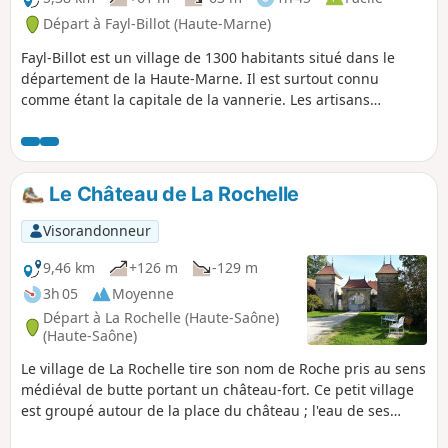
Départ à Fayl-Billot (Haute-Marne)
Fayl-Billot est un village de 1300 habitants situé dans le
département de la Haute-Marne. Il est surtout connu
comme étant la capitale de la vannerie. Les artisans
pratiquant cette activité son nombreux dans ce village. À
l'issu de cette balade, ne pas hésiter à repartir avec un
souvenir. Cette randonnée permet de voir les principaux
lieux touristiques et culturels du village comme l'École
Le Château de La Rochelle
Nationale d'Osiériculture et de Vannerie, l'Église Notre-
Dame ainsi que tous les lavoirs et toutes les fontaines du
Visorandonneur
village.
9,46 km
+126 m
-129 m
3h 05
Moyenne
Départ à La Rochelle (Haute-Saône)
(Haute-Saône)
Le village de La Rochelle tire son nom de Roche pris au sens
médiéval de butte portant un château-fort. Ce petit village
est groupé autour de la place du château ; l'eau de ses
fontaines s'ajoute à son charme et son authenticité.