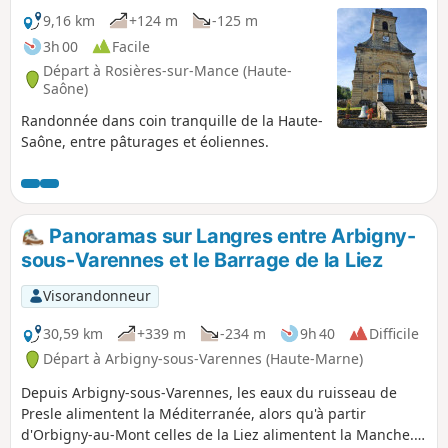
9,16 km
+124 m
-125 m
3h 00
Facile
Départ à Rosières-sur-Mance (Haute-
Saône)
Randonnée dans coin tranquille de la Haute-
Saône, entre pâturages et éoliennes.
Panoramas sur Langres entre Arbigny-
sous-Varennes et le Barrage de la Liez
Visorandonneur
30,59 km
+339 m
-234 m
9h 40
Difficile
Départ à Arbigny-sous-Varennes (Haute-Marne)
Depuis Arbigny-sous-Varennes, les eaux du ruisseau de
Presle alimentent la Méditerranée, alors qu'à partir
d'Orbigny-au-Mont celles de la Liez alimentent la Manche.