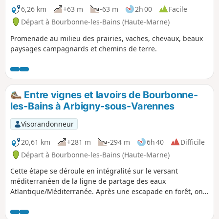
chance de voir un loriot d'Europe.
6,26 km
+63 m
-63 m
2h 00
Facile
Départ à Bourbonne-les-Bains (Haute-Marne)
Promenade au milieu des prairies, vaches, chevaux, beaux
paysages campagnards et chemins de terre.
Entre vignes et lavoirs de Bourbonne-
les-Bains à Arbigny-sous-Varennes
Visorandonneur
20,61 km
+281 m
-294 m
6h 40
Difficile
Départ à Bourbonne-les-Bains (Haute-Marne)
Cette étape se déroule en intégralité sur le versant
méditerranéen de la ligne de partage des eaux
Atlantique/Méditerranée. Après une escapade en forêt, on
rejoint le bassin versant de la Petite Amance. On côtoie les
premières vignes de notre périple ainsi qu'un marais. On