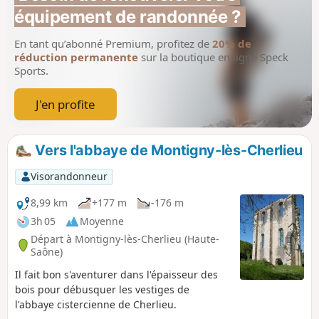
équipement de randonnée ?
En tant qu’abonné Premium, profitez de
20% de
réduction permanente
sur la boutique en ligne Speck
Sports.
J'en profite
Vers l'abbaye de Montigny-lès-Cherlieu
Visorandonneur
8,99 km
+177 m
-176 m
3h 05
Moyenne
Départ à Montigny-lès-Cherlieu (Haute-
Saône)
Il fait bon s'aventurer dans l'épaisseur des
bois pour débusquer les vestiges de
l'abbaye cistercienne de Cherlieu.