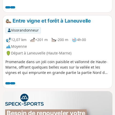
Perchée sur sa butte, Langres nous sert de point de mire.
Entre vigne et forêt à Laneuvelle
Visorandonneur
12,07 km
+201 m
-200 m
4h 00
Moyenne
Départ à Laneuvelle (Haute-Marne)
Promenade dans un joli coin paisible et vallonné de Haute-
Marne, offrant quelques belles vues sur la vallée et les
vignes et qui emprunte en grande partie la partie Nord du
circuit N°12 "Entre Vigne et forêt" dont le balisage Jaune-
Jaune n'est plus bien entretenu.
Besoin de renouveler votre 