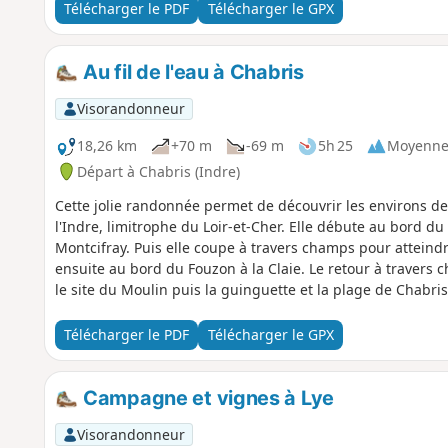
Télécharger le PDF
Télécharger le GPX
Au fil de l'eau à Chabris
Visorandonneur
18,26 km
+70 m
-69 m
5h 25
Moyenn
Départ à Chabris (Indre)
Cette jolie randonnée permet de découvrir les environs d
l'Indre, limitrophe du Loir-et-Cher. Elle débute au bord du
Montcifray. Puis elle coupe à travers champs pour atteindr
ensuite au bord du Fouzon à la Claie. Le retour à travers
le site du Moulin puis la guinguette et la plage de Chabris
Télécharger le PDF
Télécharger le GPX
Campagne et vignes à Lye
Visorandonneur