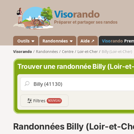
V
i
s
o
r
a
Outils
Randonnées
Aide ↗
Viso
rando
Pre
n
Visorando
Randonnées
Centre
Loir-et-Cher
Billy (Loir-et-Cher)
d
o
Trouver une randonnée Billy (Loir-et
Filtres
NOUVEAU
Randonnées Billy (Loir-et-Ch