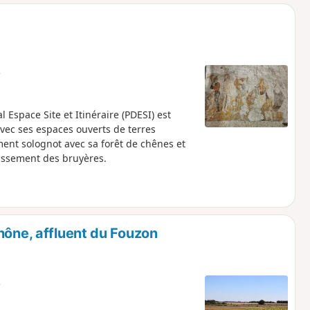
o
a
i
m
p
e
Espace Site et Itinéraire (PDESI) est
avec ses espaces ouverts de terres
ment solognot avec sa forêt de chênes et
rissement des bruyères.
hône, affluent du Fouzon
e