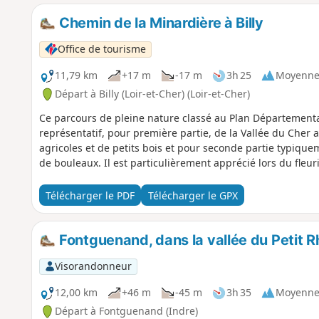
Chemin de la Minardière à Billy
Office de tourisme
11,79 km
+17 m
-17 m
3h 25
Moyenn
Départ à Billy (Loir-et-Cher) (Loir-et-Cher)
Ce parcours de pleine nature classé au Plan Départemental 
représentatif, pour première partie, de la Vallée du Cher 
agricoles et de petits bois et pour seconde partie typique
de bouleaux. Il est particulièrement apprécié lors du fleu
Télécharger le PDF
Télécharger le GPX
Fontguenand, dans la vallée du Petit R
Visorandonneur
12,00 km
+46 m
-45 m
3h 35
Moyenn
Départ à Fontguenand (Indre)