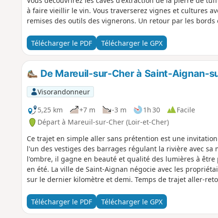
Vous découvrirez les caves d'extraction de la pierre de tuf
à faire vieillir le vin. Vous traverserez vignes et cultures 
remises des outils des vignerons. Un retour par les bords 
Télécharger le PDF
Télécharger le GPX
De Mareuil-sur-Cher à Saint-Aignan-su
Visorandonneur
5,25 km
+7 m
-3 m
1h 30
Facile
Départ à Mareuil-sur-Cher (Loir-et-Cher)
Ce trajet en simple aller sans prétention est une invitatio
l'un des vestiges des barrages régulant la rivière avec sa 
l'ombre, il gagne en beauté et qualité des lumières à être 
en été. La ville de Saint-Aignan négocie avec les propriéta
sur le dernier kilomètre et demi. Temps de trajet aller-reto
Télécharger le PDF
Télécharger le GPX