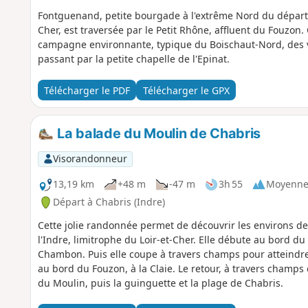
Fontguenand, petite bourgade à l'extrême Nord du départem
Cher, est traversée par le Petit Rhône, affluent du Fouzon
campagne environnante, typique du Boischaut-Nord, des vi
passant par la petite chapelle de l'Epinat.
Télécharger le PDF
Télécharger le GPX
La balade du Moulin de Chabris
Visorandonneur
13,19 km
+48 m
-47 m
3h 55
Moyenn
Départ à Chabris (Indre)
Cette jolie randonnée permet de découvrir les environs d
l'Indre, limitrophe du Loir-et-Cher. Elle débute au bord du
Chambon. Puis elle coupe à travers champs pour atteindre l
au bord du Fouzon, à la Claie. Le retour, à travers champs 
du Moulin, puis la guinguette et la plage de Chabris.