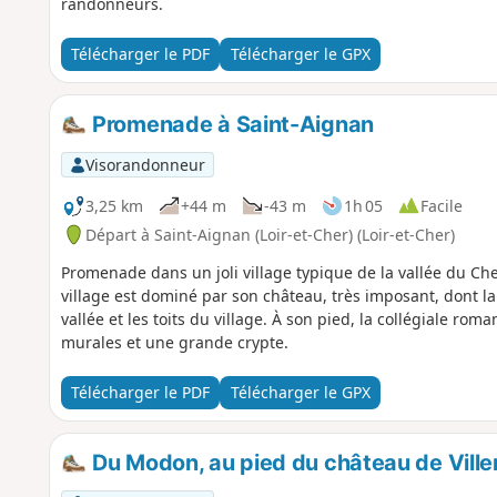
randonneurs.
Télécharger le PDF
Télécharger le GPX
Promenade à Saint-Aignan
Visorandonneur
3,25 km
+44 m
-43 m
1h 05
Facile
Départ à Saint-Aignan (Loir-et-Cher) (Loir-et-Cher)
Promenade dans un joli village typique de la vallée du Che
village est dominé par son château, très imposant, dont la
vallée et les toits du village. À son pied, la collégiale 
murales et une grande crypte.
Télécharger le PDF
Télécharger le GPX
Du Modon, au pied du château de Villent