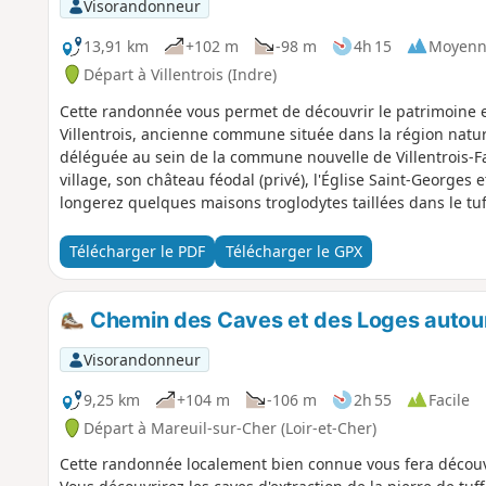
Visorandonneur
13,91 km
+102 m
-98 m
4h 15
Moyenn
Départ à Villentrois (Indre)
Cette randonnée vous permet de découvrir le patrimoine 
Villentrois, ancienne commune située dans la région natur
déléguée au sein de la commune nouvelle de Villentrois-Fa
village, son château féodal (privé), l'Église Saint-Georges
longerez quelques maisons troglodytes taillées dans le tuf
Vous sillonnerez enfin la campagne jusqu'au Ruisseau de T
succédant tout le long du parcours.
Télécharger le PDF
Télécharger le GPX
Chemin des Caves et des Loges autour
Visorandonneur
9,25 km
+104 m
-106 m
2h 55
Facile
Départ à Mareuil-sur-Cher (Loir-et-Cher)
Cette randonnée localement bien connue vous fera découvr