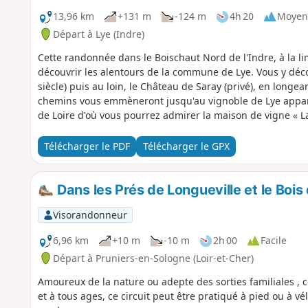
13,96 km
+131 m
-124 m
4h 20
Moyen
Départ à Lye (Indre)
Cette randonnée dans le Boischaut Nord de l'Indre, à la li
découvrir les alentours de la commune de Lye. Vous y déco
siècle) puis au loin, le Château de Saray (privé), en longean
chemins vous emmèneront jusqu'au vignoble de Lye appart
de Loire d'où vous pourrez admirer la maison de vigne « La
Télécharger le PDF
Télécharger le GPX
Dans les Prés de Longueville et le Bo
Visorandonneur
6,96 km
+10 m
-10 m
2h 00
Facile
Départ à Pruniers-en-Sologne (Loir-et-Cher)
Amoureux de la nature ou adepte des sorties familiales , ce
et à tous ages, ce circuit peut être pratiqué à pied ou à 