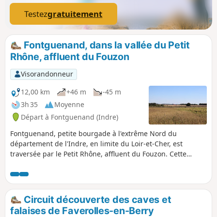
Testez
gratuitement
Fontguenand, dans la vallée du Petit
Rhône, affluent du Fouzon
Visorandonneur
12,00 km
+46 m
-45 m
3h 35
Moyenne
Départ à Fontguenand (Indre)
Fontguenand, petite bourgade à l'extrême Nord du
département de l'Indre, en limite du Loir-et-Cher, est
traversée par le Petit Rhône, affluent du Fouzon. Cette
balade permet de découvrir la campagne environnante,
typique du Boischaut-Nord, des vignes aux cultures
céréalières, en passant par la petite chapelle de l'Epinat.
Circuit découverte des caves et
falaises de Faverolles-en-Berry