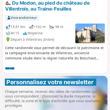
appartenant aux appellations Valençay et Val de Loire d'où
Du Modon, au pied du château de
vous pourrez admirer la maison de vigne « La Loge à Perrin
Villentrois, au Traine-Feuilles
».
Visorandonneur
13,91 km
+102 m
-98 m
4h 15
Moyenne
Départ à Villentrois (Indre)
Cette randonnée vous permet de découvrir le patrimoine et
la campagne environnante de Villentrois, ancienne
commune située dans la région naturelle du Boischaut
Nord de l'Indre, déléguée au sein de la commune nouvelle
de Villentrois-Faverolles-en-Berry. Vous verrez dans le
village, son château féodal (privé), l'Église Saint-Georges et
la Chapelle Saint-Mandé. Puis vous longerez quelques
Personnalisez votre newsletter 
maisons troglodytes taillées dans le tuffeau et les étangs de
la Planche-Baron. Vous sillonnerez enfin la campagne
Chaque semaine, recevez des idées de randonnées qui
jusqu'au Ruisseau de Traine-Feuilles, montées et descentes
vous correspondent : choisissez la durée moyenne, la
se succédant tout le long du parcours.
difficulté, la zone et le type d’activités que vous souhaitez
privilégier.