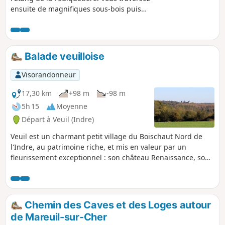
ensuite de magnifiques sous-bois puis
revenez à Luçay-le-Mâle par des chemins et
des petites routes campagnards. Vous
découvrez alors son patrimoine, et
notamment son château (privé). Certaines
Balade veuilloise
portions suivent le parcours du sentier
découverte Benjamin Rabier.
Visorandonneur
17,30 km
+98 m
-98 m
5h 15
Moyenne
Départ à Veuil (Indre)
Veuil est un charmant petit village du Boischaut Nord de
l'Indre, au patrimoine riche, et mis en valeur par un
fleurissement exceptionnel : son château Renaissance, son
église Saint-Pierre, le cadran solaire au pignon de la mairie,
la fontaine séculaire et son lavoir... Cette balade vous
entrainera, dans sa campagne environnante, jusqu'à la
forêt de Gâtine.
Chemin des Caves et des Loges autour
de Mareuil-sur-Cher