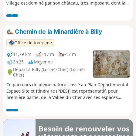
village est dominé par son château, très imposant, dont la
cour et ses terrasses offrent de beaux points de vue sur la
vallée et les toits du village. À son pied, la collégiale romane
possède des chapiteaux remarquables, des fresques
murales et une grande crypte.
Chemin de la Minardière à Billy
Office de tourisme
11,79 km
+17 m
-17 m
3h 25
Moyenne
Départ à Billy (Loir-et-Cher) (Loir-et-
Cher)
Ce parcours de pleine nature classé au Plan Départemental
Espace Site et Itinéraire (PDESI) est représentatif, pour
première partie, de la Vallée du Cher avec ses espaces
ouverts de terres agricoles et de petits bois et pour seconde
partie typiquement solognot avec sa forêt de chênes et de
bouleaux. Il est particulièrement apprécié lors du
fleurissement des bruyères.
Besoin de renouveler vos