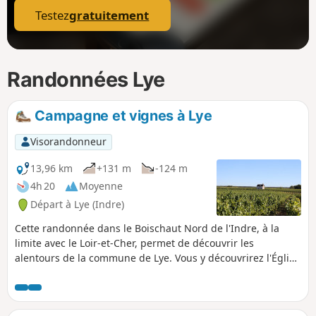
Testez
gratuitement
Randonnées Lye
Campagne et vignes à Lye
Visorandonneur
13,96 km
+131 m
-124 m
4h 20
Moyenne
Départ à Lye (Indre)
Cette randonnée dans le Boischaut Nord de l'Indre, à la
limite avec le Loir-et-Cher, permet de découvrir les
alentours de la commune de Lye. Vous y découvrirez l'Église
Notre-Dame (XIIe-XVIe siècle) puis au loin, le Château de
Saray (privé), en longeant le Traîne-Feuilles. Petites routes
et chemins vous emmèneront jusqu'au vignoble de Lye