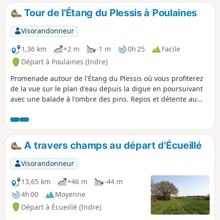
Tour de l'Étang du Plessis à Poulaines
Visorandonneur
1,36 km
+2 m
-1 m
0h 25
Facile
Départ à Poulaines (Indre)
Promenade autour de l'Étang du Plessis où vous profiterez
de la vue sur le plan d'eau depuis la digue en poursuivant
avec une balade à l'ombre des pins. Repos et détente au
bord de l'eau.
A travers champs au départ d'Écueillé
Visorandonneur
13,65 km
+46 m
-44 m
4h 00
Moyenne
Départ à Écueillé (Indre)