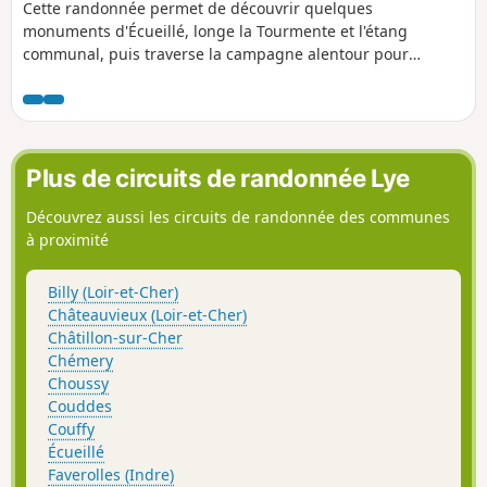
Cette randonnée permet de découvrir quelques
monuments d'Écueillé, longe la Tourmente et l'étang
communal, puis traverse la campagne alentour pour
revenir à la gare du train touristique du Bas-Berry.
Plus de circuits de randonnée Lye
Découvrez aussi les circuits de randonnée des communes
à proximité
Billy (Loir-et-Cher)
Châteauvieux (Loir-et-Cher)
Châtillon-sur-Cher
Chémery
Choussy
Couddes
Couffy
Écueillé
Faverolles (Indre)