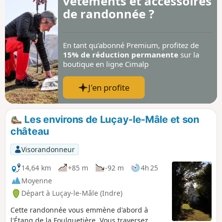
vêtements et accessoires
de randonnée ?
En tant qu’abonné Premium, profitez de
15% de réduction permanente
sur la
boutique en ligne Cimalp
J'en profite
Les environs de Luçay-le-Mâle et son
château
Visorandonneur
14,64 km
+85 m
-92 m
4h 25
Moyenne
Départ à Luçay-le-Mâle (Indre)
Cette randonnée vous emmène d'abord à
l'Étang de la Foulquetière. Vous traversez