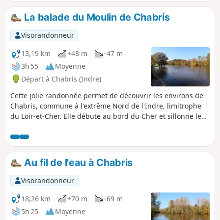
sur les coteaux Est. Vous empruntez une partie
du sentier découverte Benjamin Rabier.
La balade du Moulin de Chabris
Visorandonneur
13,19 km
+48 m
-47 m
3h 55
Moyenne
Départ à Chabris (Indre)
Cette jolie randonnée permet de découvrir les environs de
Chabris, commune à l'extrême Nord de l'Indre, limitrophe
du Loir-et-Cher. Elle débute au bord du Cher et sillonne le
bois du Grand Chambon. Puis elle coupe à travers champs
pour atteindre le village de Launay. Elle arrive ensuite au
bord du Fouzon, à la Claie. Le retour, à travers champs et
bois, nous permet de découvrir le site du Moulin, puis la
Au fil de l'eau à Chabris
guinguette et la plage de Chabris.
Visorandonneur
18,26 km
+70 m
-69 m
5h 25
Moyenne