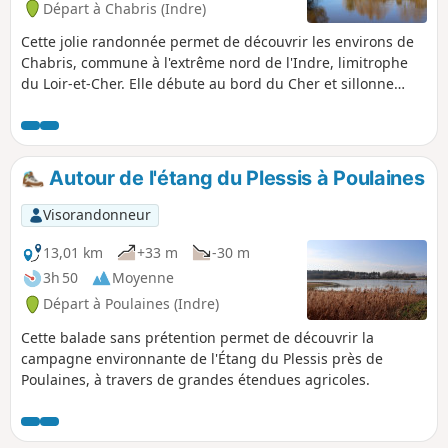
Départ à Chabris (Indre)
Cette jolie randonnée permet de découvrir les environs de
Chabris, commune à l'extrême nord de l'Indre, limitrophe
du Loir-et-Cher. Elle débute au bord du Cher et sillonne
l'Espace Naturel de Montcifray. Puis elle coupe à travers
champs pour atteindre les hauteurs au Grand Givry. Elle
arrive ensuite au bord du Fouzon à la Claie. Le retour à
travers champs et bois nous permet de découvrir le site du
Autour de l'étang du Plessis à Poulaines
Moulin puis la guinguette et la plage de Chabris.
Visorandonneur
13,01 km
+33 m
-30 m
3h 50
Moyenne
Départ à Poulaines (Indre)
Cette balade sans prétention permet de découvrir la
campagne environnante de l'Étang du Plessis près de
Poulaines, à travers de grandes étendues agricoles.