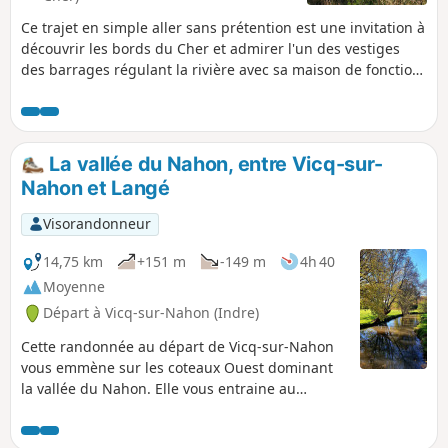
Ce trajet en simple aller sans prétention est une invitation à
découvrir les bords du Cher et admirer l'un des vestiges
des barrages régulant la rivière avec sa maison de fonction.
Partiellement à l'ombre, il gagne en beauté et qualité des
lumières à être parcouru l'après midi à partir de 16 h 00 en
été. La ville de Saint-Aignan négocie avec les propriétaires
riverains pour poursuivre le sentier sur le dernier kilomètre
La vallée du Nahon, entre Vicq-sur-
et demi. Temps de trajet aller-retour : 3 h 00
Nahon et Langé
Visorandonneur
14,75 km
+151 m
-149 m
4h 40
Moyenne
Départ à Vicq-sur-Nahon (Indre)
Cette randonnée au départ de Vicq-sur-Nahon
vous emmène sur les coteaux Ouest dominant
la vallée du Nahon. Elle vous entraine au
château de la Moustière puis celui de Langé.
Vous longerez ensuite le Nahon pour remonter