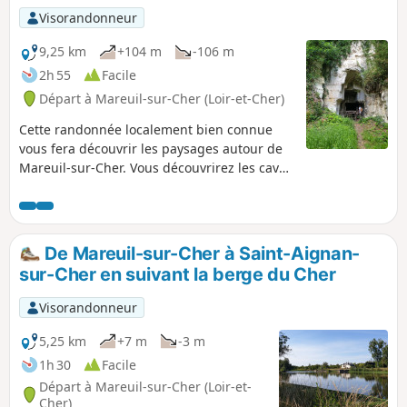
Visorandonneur
9,25 km
+104 m
-106 m
2h 55
Facile
Départ à Mareuil-sur-Cher (Loir-et-Cher)
Cette randonnée localement bien connue
vous fera découvrir les paysages autour de
Mareuil-sur-Cher. Vous découvrirez les caves
d'extraction de la pierre de tuffeau qui a
servi à construire les maisons, puis à faire
vieillir le vin. Vous traverserez vignes et
cultures avec point de vue sur le Cher
De Mareuil-sur-Cher à Saint-Aignan-
depuis les loges, remises des outils des
sur-Cher en suivant la berge du Cher
vignerons. Un retour par les bords du Cher
pour terminer cette boucle facile.
Visorandonneur
5,25 km
+7 m
-3 m
1h 30
Facile
Départ à Mareuil-sur-Cher (Loir-et-
Cher)