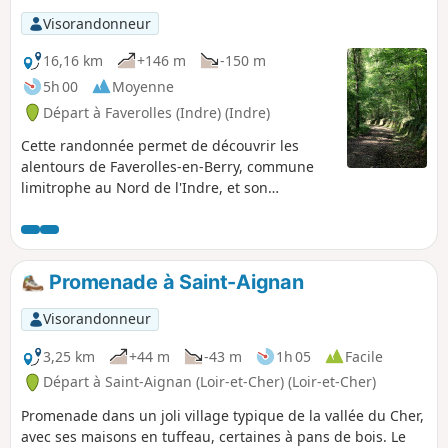
Visorandonneur
16,16 km
+146 m
-150 m
5h 00
Moyenne
Départ à Faverolles (Indre) (Indre)
Cette randonnée permet de découvrir les
alentours de Faverolles-en-Berry, commune
limitrophe au Nord de l'Indre, et son
patrimoine, telles son église, les habitations
et caves troglodytes ainsi que les "falaises" et
carrières de tuffeau.
Promenade à Saint-Aignan
Visorandonneur
3,25 km
+44 m
-43 m
1h 05
Facile
Départ à Saint-Aignan (Loir-et-Cher) (Loir-et-Cher)
Promenade dans un joli village typique de la vallée du Cher,
avec ses maisons en tuffeau, certaines à pans de bois. Le