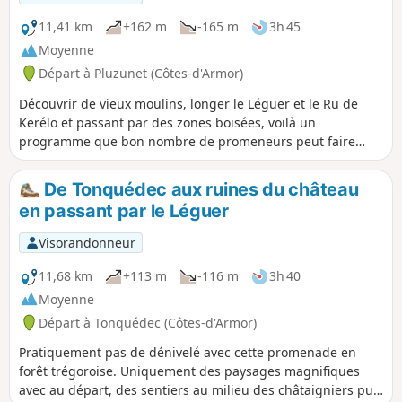
11,41 km
+162 m
-165 m
3h 45
Moyenne
Départ à Pluzunet (Côtes-d'Armor)
Découvrir de vieux moulins, longer le Léguer et le Ru de
Kerélo et passant par des zones boisées, voilà un
programme que bon nombre de promeneurs peut faire
sans trop d'effort. Malheureusement, certains passages
sont difficilement praticables par des enfants.
De Tonquédec aux ruines du château
en passant par le Léguer
Visorandonneur
11,68 km
+113 m
-116 m
3h 40
Moyenne
Départ à Tonquédec (Côtes-d'Armor)
Pratiquement pas de dénivelé avec cette promenade en
forêt trégoroise. Uniquement des paysages magnifiques
avec au départ, des sentiers au milieu des châtaigniers puis