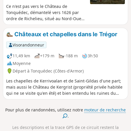
Ce n'est pas vers le Château de
Tonquédec, démantelé vers 1626 par
ordre de Richelieu, situé au Nord-Ouest
du village du même nom que nous vous
invitons de randonner mais plutôt au
Châteaux et chapelles dans le Trégor
Sud-Est de ce village. Nous y
retrouverons le Guindy, rivière chère
Visorandonneur
aux Trégorrois, mais également des
chemins creux verdoyants dans une
11,49 km
+179 m
-188 m
3h 50
campagne luxuriante.
Moyenne
Départ à Tonquédec (Côtes-d'Armor)
Les chapelles de Kerrivoalan et de Saint-Gildas d'une part;
mais aussi le Château de Kergrist (propriété privée habitée
qui ne se visite qu'en été) et bien entendu les ruines du
Château de Tonquédec et son oratoire d'autre part, et enfin
les moulins de Traoumorvan, de Kergrist et de Kergrot sont
Pour plus de randonnées, utilisez notre
moteur de recherche
des témoignages, tout au long de ce parcours, d'une
.
Bretagne autrefois guerrière, pieuse et agricole, devenue
aujourd'hui touristique.
Les descriptions et la trace GPS de ce circuit restent la