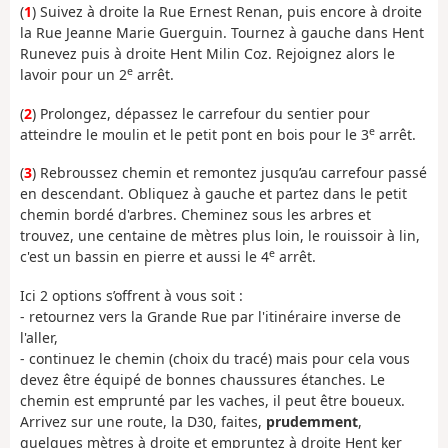
(
1
) Suivez à droite la Rue Ernest Renan, puis encore à droite
la Rue Jeanne Marie Guerguin. Tournez à gauche dans Hent
Runevez puis à droite Hent Milin Coz. Rejoignez alors le
e
lavoir pour un 2
arrêt.
(
2
) Prolongez, dépassez le carrefour du sentier pour
e
atteindre le moulin et le petit pont en bois pour le 3
arrêt.
(
3
) Rebroussez chemin et remontez jusqu’au carrefour passé
en descendant. Obliquez à gauche et partez dans le petit
chemin bordé d'arbres. Cheminez sous les arbres et
trouvez, une centaine de mètres plus loin, le rouissoir à lin,
e
c'est un bassin en pierre et aussi le 4
arrêt.
Ici 2 options s’offrent à vous soit :
- retournez vers la Grande Rue par l'itinéraire inverse de
l'aller,
- continuez le chemin (choix du tracé) mais pour cela vous
devez être équipé de bonnes chaussures étanches. Le
chemin est emprunté par les vaches, il peut être boueux.
Arrivez sur une route, la D30, faites,
prudemment
,
quelques mètres à droite et empruntez à droite Hent ker