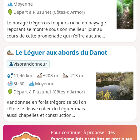
Moyenne
Départ à Pluzunet (Côtes-d'Armor)
Le bocage trégorrois toujours riche en paysage
reposant se montre sous son meilleur jour au
cours de cette promenade qui n'offre aucune
difficulté.
Le Léguer aux abords du Danot
Visorandonneur
11,46 km
+208 m
-213 m
3h 50
Moyenne
Départ à Pluzunet (Côtes-d'Armor)
Randonnée en forêt trégoroise où l'on
côtoie le fleuve côtier du Léguer mais
aussi chapelles et construction
troglodyte. Possibilité d'un raccourci
pour une distance de 8km, avec
Pour continuer à proposer des
classement "Facile'.
fonctionnalités gratuites et pratiques