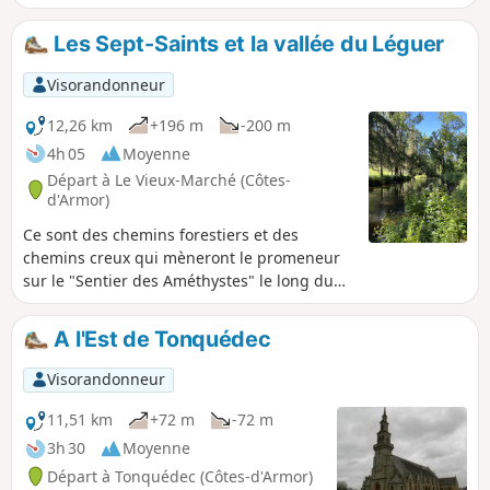
une marche le long des rives du Léguer pour s'achever avec
une découverte des ruines très imposantes du Château de
Les Sept-Saints et la vallée du Léguer
Tonquédec. À la fin du périple, ne pas oublier de visiter
l'église du bourg.
Visorandonneur
12,26 km
+196 m
-200 m
4h 05
Moyenne
Départ à Le Vieux-Marché (Côtes-
d'Armor)
Ce sont des chemins forestiers et des
chemins creux qui mèneront le promeneur
sur le "Sentier des Améthystes" le long du
Léguer puis du ruisseau de Saint-Éturien
avant de découvrir un hêtre multicentenaire.
A l'Est de Tonquédec
Le départ et l'arrivée se font à la Chapelle
des Sept-Saints : haut lieu de l'amitié entre
Visorandonneur
islam et chrétienté.
11,51 km
+72 m
-72 m
3h 30
Moyenne
Départ à Tonquédec (Côtes-d'Armor)