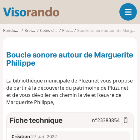
V
O
i
u
s
v
o
Randonnées
Bretagne
Côtes-d'Armor
Pluzunet
Boucle sonore autour de Marguerite Philippe
r
r
i
a
r
n
Boucle sonore autour de Marguerite
l
d
a
Philippe
o
n
a
La bibliothèque municipale de Pluzunet vous propose
v
i
de partir à la découverte du patrimoine de Pluzunet
g
et de vous dévoiler en chemin la vie et l’œuvre de
a
Marguerite Philippe,
t
i
Fiche technique
n°
23383854
o
n
Création
27 juin 2022