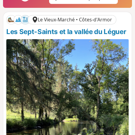
i
i
f
f
Le Vieux-Marché • Côtes-d'Armor
Les Sept-Saints et la vallée du Léguer