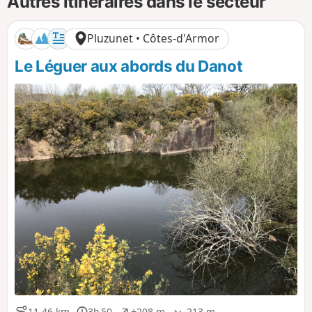
Autres itinéraires dans le secteur
Pluzunet • Côtes-d'Armor
Le Léguer aux abords du Danot
11,46 km
3h 50
+208 m
-213 m