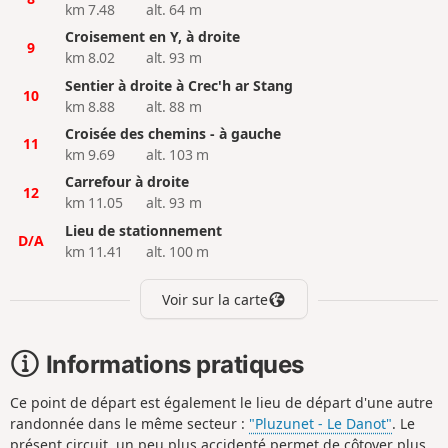
km 7.48
alt. 64 m
Croisement en Y, à droite
9
km 8.02
alt. 93 m
Sentier à droite à Crec'h ar Stang
10
km 8.88
alt. 88 m
Croisée des chemins - à gauche
11
km 9.69
alt. 103 m
Carrefour à droite
12
km 11.05
alt. 93 m
Lieu de stationnement
D/A
km 11.41
alt. 100 m
Voir sur la carte
Informations pratiques
Ce point de départ est également le lieu de départ d'une autre
randonnée dans le même secteur :
"Pluzunet - Le Danot"
. Le
présent circuit, un peu plus accidenté permet de côtoyer plus