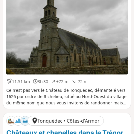
f
f
11,51 km
3h 30
+72 m
-72 m
D
D
D
D
i
u
é
é
Ce n'est pas vers le Château de Tonquédec, démantelé vers
s
r
n
n
1626 par ordre de Richelieu, situé au Nord-Ouest du village
t
é
i
i
du même nom que nous vous invitons de randonner mais
a
e
v
v
plutôt au Sud-Est de ce village. Nous y retrouverons le
n
e
e
Guindy, rivière chère aux Trégorrois, mais également des
c
l
l
Tonquédec • Côtes-d'Armor
e
é
é
chemins creux verdoyants dans une campagne luxuriante.
p
n
Châteaux et chapelles dans le Trégor
o
é