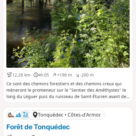
12,26 km
4h 05
+196 m
-200 m
D
D
D
D
i
u
é
é
Ce sont des chemins forestiers et des chemins creux qui
s
r
n
n
mèneront le promeneur sur le "Sentier des Améthystes" le
t
é
i
i
long du Léguer puis du ruisseau de Saint-Éturien avant de
a
e
v
v
découvrir un hêtre multicentenaire. Le départ et l'arrivée se
n
e
e
font à la Chapelle des Sept-Saints : haut lieu de l'amitié
c
l
l
Tonquédec • Côtes-d'Armor
e
é
é
entre islam et chrétienté.
p
n
Forêt de Tonquédec
o
é
s
g