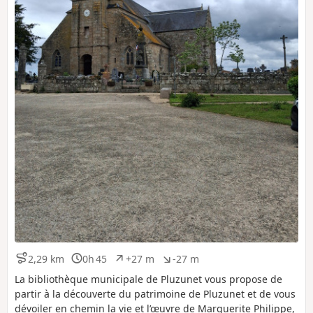
2,29 km
0h 45
+27 m
-27 m
D
D
D
D
i
u
é
é
La bibliothèque municipale de Pluzunet vous propose de
s
r
n
n
partir à la découverte du patrimoine de Pluzunet et de vous
t
é
i
i
dévoiler en chemin la vie et l’œuvre de Marguerite Philippe,