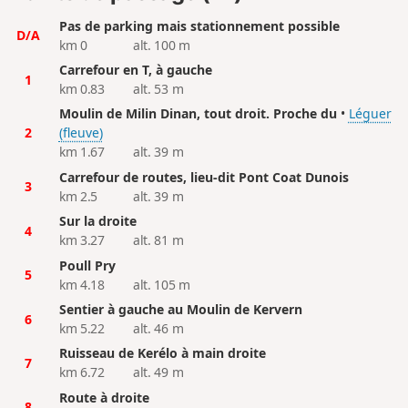
Pas de parking mais stationnement possible
D/A
km 0
alt. 100 m
Carrefour en T, à gauche
1
km 0.83
alt. 53 m
Moulin de Milin Dinan, tout droit. Proche du
•
Léguer
2
(fleuve)
km 1.67
alt. 39 m
Carrefour de routes, lieu-dit Pont Coat Dunois
3
km 2.5
alt. 39 m
Sur la droite
4
km 3.27
alt. 81 m
Poull Pry
5
km 4.18
alt. 105 m
Sentier à gauche au Moulin de Kervern
6
km 5.22
alt. 46 m
Ruisseau de Kerélo à main droite
7
km 6.72
alt. 49 m
Route à droite
8