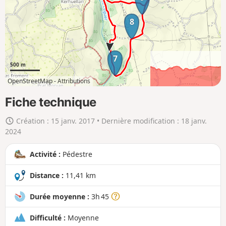
a
8
c
a
r
7
t
500 m
e
OpenStreetMap -
Attributions
e
2km
10km
n
Fiche technique
g
Création :
15 janv. 2017
• Dernière modification :
18 janv.
r
2024
a
n
Activité :
Pédestre
d
Distance :
11,41 km
Durée moyenne :
3h 45
Difficulté :
Moyenne