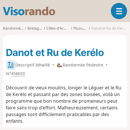
V
O
i
u
s
v
o
Randonnées
Bretagne
Côtes-d'Armor
Pluzunet
Danot et Ru de Kerélo
r
r
i
a
r
n
Danot et Ru de Kerélo
l
d
a
o
n
Descriptif détaillé
•
Randonnée Pédestre
•
a
N°
458650
v
i
g
Découvrir de vieux moulins, longer le Léguer et le Ru
a
de Kerélo et passant par des zones boisées, voilà un
t
programme que bon nombre de promeneurs peut
i
faire sans trop d'effort. Malheureusement, certains
o
passages sont difficilement praticables par des
n
enfants.