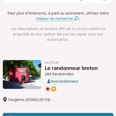
a
e
v
v
n
e
e
c
l
l
Pour plus d'itinéraires, à pied ou autrement, utilisez notre
e
é
é
moteur de recherche
.
p
n
o
é
s
g
Les descriptions et la trace GPS de ce circuit restent la
i
a
propriété de leur auteur. Ne pas les copier sans son
t
t
autorisation.
i
i
f
f
AUTEUR
Le randonneur breton
284 Randonnées
Visorandonneur
Fougères (35300|35133)