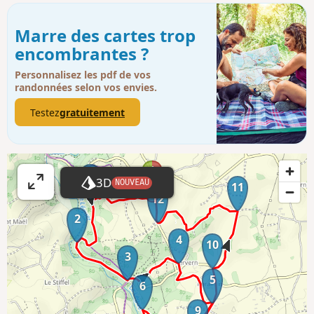
Marre des cartes trop
encombrantes ?
Personnalisez les pdf de vos
randonnées selon vos envies.
Testez
gratuitement
1
3D
NOUVEAU
11
A
12
ff
2
i
4
c
10
3
h
e
5
6
r
9
l