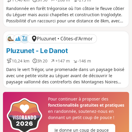
D
D
D
D
i
u
é
é
Randonnée en forêt trégoroise où l'on côtoie le fleuve côtier
s
r
n
n
du Léguer mais aussi chapelles et construction troglodyte.
t
é
i
i
Possibilité d'un raccourci pour une distance de 8km, avec
a
e
v
v
classement "Facile'.
n
e
e
c
l
l
Pluzunet • Côtes-d'Armor
e
é
é
p
n
Pluzunet - Le Danot
o
é
s
g
i
a
10,24 km
3h 20
+147 m
-146 m
D
D
D
D
t
t
i
u
é
é
Dans le vert Trégor, une promenade dans un paysage boisé
i
i
s
r
n
n
avec une petite visite au Léguer avant de découvrir le
f
f
t
é
i
i
paysage vallonné des contreforts des Montagnes Noires
a
e
v
v
primitives.
n
e
e
c
l
l
Pour continuer à proposer des
e
é
é
fonctionnalités gratuites et pratiques
p
n
o
é
en randonnée, soutenez-nous en
s
g
donnant un petit coup de pouce !
i
a
t
t
Je donne un coup de pouce