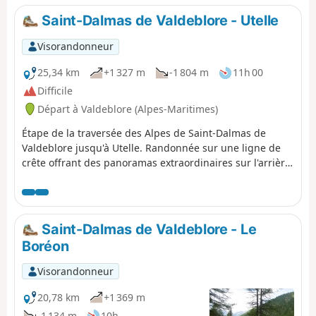
bois, sur des sentiers, des chemins et des routes très
Saint-Dalmas de Valdeblore - Utelle
peu fréquentées.
Visorandonneur
25,34 km
+1 327 m
-1 804 m
11h 00
Difficile
Départ à Valdeblore (Alpes-Maritimes)
Étape de la traversée des Alpes de Saint-Dalmas de
Valdeblore jusqu'à Utelle. Randonnée sur une ligne de
crête offrant des panoramas extraordinaires sur l'arrière
pays niçois.
Saint-Dalmas de Valdeblore - Le
Boréon
Visorandonneur
20,78 km
+1 369 m
-1 134 m
10h