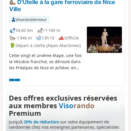
D'Utelle à la gare ferroviaire de Nice
Ville
Visorandonneur
34,60 km
+1 160 m
-1 946 m
13h 10
Difficile
Départ à Utelle (Alpes-Maritimes)
Cette vingt et unième étape, une fois
la Vésubie franchie, se déroule dans
les Préalpes de Nice et achève, en
bord de mer, la GTA, Grande
Traversée des Alpes. De la Place de la
fontaine à Utelle, le GR®5, s'oriente
Ouest, puis Sud pour traverser
Des offres exclusives réservées
quelques vallons et rallier le hameau
aux membres
Viso
rando
du Cros d'Utelle. Il traverse la
Vésubie, remonte le versant opposé,
Premium
après la ville de Levens, grimpe, à
Jusqu’à
20% de réduction
sur votre équipement de
travers bois, au Colla Partida, passe
randonnée chez nos enseignes partenaires, spécialistes
sous le Mont Cima et descend sur le