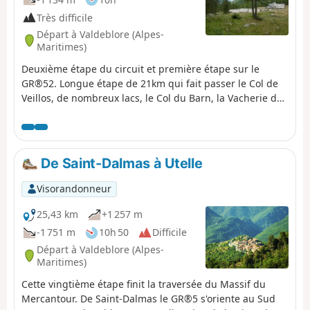
Très difficile
Départ à Valdeblore (Alpes-
Maritimes)
Deuxième étape du circuit et première étape sur le
GR®52. Longue étape de 21km qui fait passer le Col de
Veillos, de nombreux lacs, le Col du Barn, la Vacherie du
Collet et le Col de Salèse, pour arriver au lieu dit Le
Boréon. Étape grandiose par ses paysages et ses points
de vue, mais très difficile.
De Saint-Dalmas à Utelle
Visorandonneur
25,43 km
+1 257 m
-1 751 m
10h 50
Difficile
Départ à Valdeblore (Alpes-
Maritimes)
Cette vingtième étape finit la traversée du Massif du
Mercantour. De Saint-Dalmas le GR®5 s'oriente au Sud