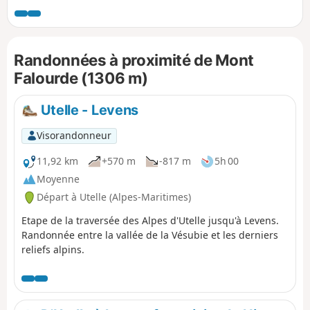
aériens, aux nombreux passages
abrupts offrant de magnifiques
panoramas. Le sentier final passe aux
Randonnées à proximité de Mont
pieds de falaises.
Falourde (1306 m)
Utelle - Levens
Visorandonneur
11,92 km
+570 m
-817 m
5h 00
Moyenne
Départ à Utelle (Alpes-Maritimes)
Etape de la traversée des Alpes d'Utelle jusqu'à Levens.
Randonnée entre la vallée de la Vésubie et les derniers
reliefs alpins.