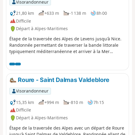
canal de la Vésubie dans les années 1870
Visorandonneur
offrant tout du long des vues sur le Var.
La partie entre la balise 296 et l'arrivée
21,80 km
+633 m
-1 138 m
8h 00
est réservée aux randonneurs
Difficile
expérimentés.
Départ à Alpes-Maritimes
Étape de la traversée des Alpes de Levens jusqu'à Nice.
Randonnée permettant de traverser la bande littorale
typiquement méditerranéenne et arriver à la Mer
Méditerranée à Nice.
Roure - Saint Dalmas Valdeblore
Visorandonneur
15,35 km
+994 m
-810 m
7h 15
Difficile
Départ à Alpes-Maritimes
Étape de la traversée des Alpes avec un départ de Roure
jusqu'à Saint Dalmas de Valdeblore. Randonnée allant de