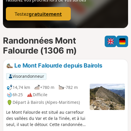
p
Testez
gratuitement
Randonnées Mont
Falourde (1306 m)
Le Mont Falourde depuis Bairols
Visorandonneur
14,74 km
+780 m
-782 m
6h 25
Difficile
Départ à Bairols (Alpes-Maritimes)
Le Mont Falourde est situé au carrefour
des vallées du Var et de la Tinée, et à lui
seul, il vaut le détour. Cette randonnée
emprunte de très beaux sentiers