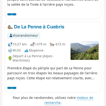
la vallée de la Tinée à l'arrière pays niçois.
De La Penne à Cuebris
Visorandonneur
10,57 km
+379 m
-673 m
4h 05
Moyenne
Départ à La Penne (Alpes-
Maritimes)
Première étape du périple qui part de La Penne pour
parcourir en trois étapes les beaux paysages de l'arrière-
pays niçois. Cette étape est relativement courte, avec
peu de dénivelé et s'effectue sans difficulté en suivant
toujours le GR® 510 vers le Sud-Est. Le parcours
emprunte des sous-bois et utilise quelques pistes tout
Pour plus de randonnées, utilisez notre
moteur de
en traversant des hameaux pour rejoindre le joli village
recherche
.
de Cuébris.