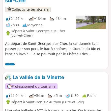
sur-Cher
privés. Après Morthomiers, reprise de la
voie romaine Bourges-Argenton. Le
Collectivité territoriale
passage sur le viaduc de Saint-Florent,
de la ligne stratégique Bourges-
24,95 km
+134 m
-134 m
Issoudun, offre une vue magnifique sur
2h30
Moyenne
la vallée du Cher.
Départ à Saint-Georges-sur-Cher
(Loir-et-Cher)
Au départ de Saint-Georges-sur-Cher, la randonnée fait
passer par son port, le bac à chaînes, la Gueule du Rio et
l'ancien lavoir. Elle se poursuit par le Château des
Couldraies et le Moulin de Chézelles, puis par le Prieuré de
la Chaise. La randonnée permet de découvrir quelques
hameaux, comme les Bruyères et la Chauverie, ainsi que les
Raimbaudières.
La vallée de la Vinette
Professionnel du tourisme
11,04 km
+54 m
-45 m
1h30
Facile
Départ à Saint-Denis-d'Authou (Eure-et-Loir)
Une jolie ballade à VTT, à travers le perche. On trouve des