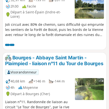
2h30
Facile
Départ à Saint-Épain (Indre-et-
Loire)
Joli circuit avec 80% de chemin, sans difficulté qui emprunte
les sentiers de la Forêt de Boizé, puis les bords de la Vienne
avec retour le long de la forêt domaniale et des ruines du
Château de Mongoger. À noter un passage remarquable
aux Caves Furettes pour admirer les habitations
troglodytiques occupées maintenant par des vacanciers.
Bourges - Abbaye Saint Martin -
Plaimpied - liaison n°11 du Tour de Bourges
Visorandonneur
40,68 km
+146 m
-144 m
4h
Moyenne
Départ à Bourges (Cher)
Liaison n°11. Randonnée de liaison au
circuit "Le Tour de Bourges", par la rive