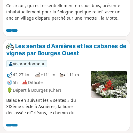
Ce circuit, qui est essentiellement en sous bois, présente
inhabituellement pour la Sologne quelque relief, avec un
ancien village disparu perché sur une "motte", la Motte
Bonneville. Le randonneur ne manquera pas d'admirer
châteaux et paysages dans des landes à bruyères typiques
de Sologne, sans oublier le passage dans la forêt de
Boulogne.
Les sentes d'Asnières et les cabanes de
vignes par Bourges Ouest
Visorandonneur
42,27 km
+111 m
-111 m
5h
Difficile
Départ à Bourges (Cher)
Balade en suivant les « sentes » du
XIXème siècle à Asnières, la ligne
déclassée d’Orléans, le chemin du
patrimoine des cabanes de vignes près
de Vasselay. Retour par le discret, mais
très beau jardin Edouard André, planté