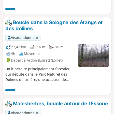
Poursuivre le long de la vallée du Gratteloup pour un retour
vers le plan d'eau du village après avoir aperçu la Chapelle
Sainte-Radegonde.
Boucle dans la Sologne des étangs et
des dolines
Visorandonneur
27,42 km
+16 m
-16 m
4h
Moyenne
Départ à Ardon (Loiret) (Loiret)
Un itinéraire principalement forestier
qui débute dans le Parc Naturel des
Dolines de Limère, une occasion de
découvrir une curiosité géologique
locale, aux portes d'Orléans-la-Source.
Malesherbes, boucle autour de l'Essone
Visorandonneur