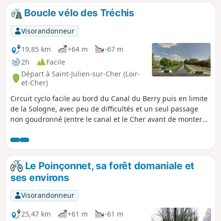
de fleurs, d'arbustes et d'arbres rares.
Boucle vélo des Tréchis
Visorandonneur
19,85 km
+64 m
-67 m
2h
Facile
Départ à Saint-Julien-sur-Cher (Loir-
et-Cher)
Circuit cyclo facile au bord du Canal du Berry puis en limite
de la Sologne, avec peu de difficultés et un seul passage
non goudronné (entre le canal et le Cher avant de monter
vers les Tréchis).
Le Poinçonnet, sa forêt domaniale et
ses environs
Visorandonneur
25,47 km
+61 m
-61 m