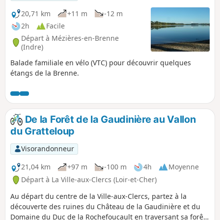
20,71 km
+11 m
-12 m
2h
Facile
Départ à Mézières-en-Brenne
(Indre)
Balade familiale en vélo (VTC) pour découvrir quelques
étangs de la Brenne.
De la Forêt de la Gaudinière au Vallon
du Gratteloup
Visorandonneur
21,04 km
+97 m
-100 m
4h
Moyenne
Départ à La Ville-aux-Clercs (Loir-et-Cher)
Au départ du centre de la Ville-aux-Clercs, partez à la
découverte des ruines du Château de la Gaudinière et du
Domaine du Duc de la Rochefoucault en traversant sa forêt.