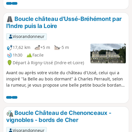
Boucle château d'Ussé-Bréhémont par
l'Indre puis la Loire
Visorandonneur
17,62 km
+5 m
-5 m
1h30
Facile
Départ à Rigny-Ussé (Indre-et-Loire)
Avant ou après votre visite du château d'Ussé, celui qui a
inspiré "la Belle au bois dormant" à Charles Perrault, selon
la rumeur, je vous propose une belle petite boucle bordant
l'Indre, puis la Loire. Possibilité d'une halte restauration à
Bréhémont. Points de vue remarquables sur le château.
Boucle Château de Chenonceaux -
vignobles - bords de Cher
Visorandonneur