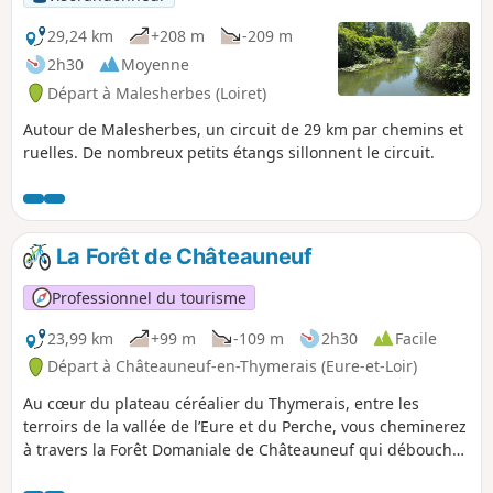
29,24 km
+208 m
-209 m
2h30
Moyenne
Départ à Malesherbes (Loiret)
Autour de Malesherbes, un circuit de 29 km par chemins et
ruelles. De nombreux petits étangs sillonnent le circuit.
La Forêt de Châteauneuf
Professionnel du tourisme
23,99 km
+99 m
-109 m
2h30
Facile
Départ à Châteauneuf-en-Thymerais (Eure-et-Loir)
Au cœur du plateau céréalier du Thymerais, entre les
terroirs de la vallée de l’Eure et du Perche, vous cheminerez
à travers la Forêt Domaniale de Châteauneuf qui débouche
ensuite sur la paisible vallée de la Blaise.