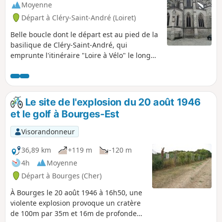
Moyenne
Départ à Cléry-Saint-André (Loiret)
Belle boucle dont le départ est au pied de la
basilique de Cléry-Saint-André, qui
emprunte l'itinéraire "Loire à Vélo" le long
du fleuve royal. Deux villes remarquables
par leur histoire sont traversées, Meung-
sur-Loire et Beaugency. Au retour, la
randonnée emprunte le GR®3 au cœur de la
Le site de l'explosion du 20 août 1946
Sologne Orléanaise.
et le golf à Bourges-Est
Visorandonneur
36,89 km
+119 m
-120 m
4h
Moyenne
Départ à Bourges (Cher)
À Bourges le 20 août 1946 à 16h50, une
violente explosion provoque un cratère
de 100m par 35m et 16m de profondeur,