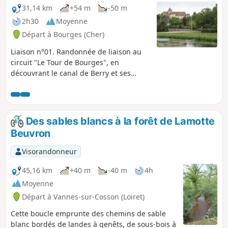
31,14 km
+54 m
-50 m
2h30
Moyenne
Départ à Bourges (Cher)
Liaison n°01. Randonnée de liaison au
circuit "Le Tour de Bourges", en
découvrant le canal de Berry et ses
anciennes écluses malheureusement
condamnées.
Des sables blancs à la forêt de Lamotte
Beuvron
Visorandonneur
45,16 km
+40 m
-40 m
4h
Moyenne
Départ à Vannes-sur-Cosson (Loiret)
Cette boucle emprunte des chemins de sable
blanc bordés de landes à genêts, de sous-bois à