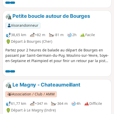
Petite boucle autour de Bourges
Visorandonneur
38,65 km
+82 m
-81 m
2h
Facile
Départ à Bourges (Cher)
Partez pour 2 heures de balade au départ de Bourges en
passant par Saint-Germain-du-Puy, Moulins-sur-Yevre, Soye-
en-Septaine et Plaimpied et pour finir un retour par la piste
cyclable de l'Ancien Canal de Berry.
Le Magny - Chateaumeillant
Association / Club / AMM
61,77 km
+347 m
-364 m
4h
Difficile
Départ à Le Magny (Indre)