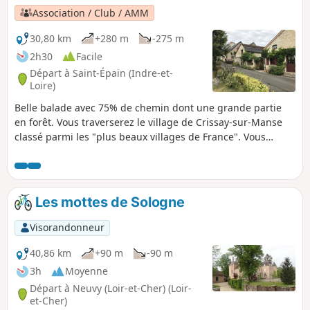
Association / Club / AMM
30,80 km
+280 m
-275 m
2h30
Facile
Départ à Saint-Épain (Indre-et-
Loire)
Belle balade avec 75% de chemin dont une grande partie
en forêt. Vous traverserez le village de Crissay-sur-Manse
classé parmi les "plus beaux villages de France". Vous
passerez ensuite au pied des ruines de la Collégiale des
Roches Tranchelion.
Les mottes de Sologne
Visorandonneur
40,86 km
+90 m
-90 m
3h
Moyenne
Départ à Neuvy (Loir-et-Cher) (Loir-
et-Cher)