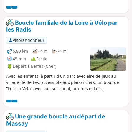
dans les carrières souterraines des
justices. Les 10 travailleurs décèdent. 4
sont portés disparus, ensevelis avec les
nombreuses bombes qu’ils
Boucle familiale de la Loire à Vélo par
désamorçaient.
les Radis
Visorandonneur
6,80 km
+4 m
-4 m
45 min
Facile
Départ à Beffes (Cher)
Avec les enfants, à partir d'un parc avec aire de jeux au
village de Beffes, accessible aux plaisanciers, un bout de
"Loire à Vélo" avec vue sur canal, prairies et Loire.
Une grande boucle au départ de
Massay