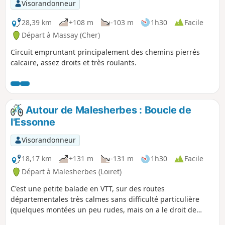
Visorandonneur
28,39 km
+108 m
-103 m
1h30
Facile
Départ à Massay (Cher)
Circuit empruntant principalement des chemins pierrés
calcaire, assez droits et très roulants.
Autour de Malesherbes : Boucle de
l'Essonne
Visorandonneur
18,17 km
+131 m
-131 m
1h30
Facile
Départ à Malesherbes (Loiret)
C'est une petite balade en VTT, sur des routes
départementales très calmes sans difficulté particulière
(quelques montées un peu rudes, mais on a le droit de
mettre le pied à terre).