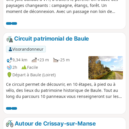
paysages changeants : campagne, étangs, forêt. Un
moment de déconnexion. Avec un passage non loin de
Thiron Gardais, on peut profiter du charme de son abbaye
ou encore du collège royal et militaire.
Circuit patrimonial de Baule
Visorandonneur
9,34 km
+23 m
-25 m
2h
Facile
Départ à Baule (Loiret)
Ce circuit permet de découvrir, en 10 étapes, à pied ou à
vélo, des lieux du patrimoine historique de Baule. Tout au
long du parcours 10 panneaux vous renseigneront sur les
éléments architecturaux et l'histoire. Vous pouvez retrouver
le flyer correspond ainsi que des informations
complémentaires, descriptif et anecdotes sur le site de la
commune de Baule.
Autour de Crissay-sur-Manse