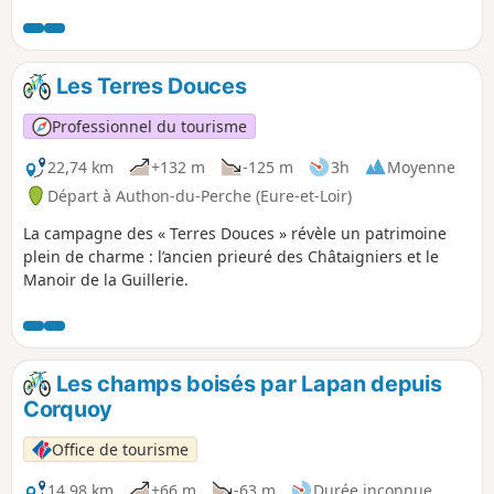
et offrant de belles vues sur des
habitations et des fermes
traditionnelles, ainsi que des châteaux.
La randonnée peut se faire en VTT, ou à
Les Terres Douces
pied en deux jours avec une étape à
Villeny. Dans tous les cas, les efforts
Professionnel du tourisme
sont généreusement récompensés.
22,74 km
+132 m
-125 m
3h
Moyenne
Départ à Authon-du-Perche (Eure-et-Loir)
La campagne des « Terres Douces » révèle un patrimoine
plein de charme : l’ancien prieuré des Châtaigniers et le
Manoir de la Guillerie.
Les champs boisés par Lapan depuis
Corquoy
Office de tourisme
14,98 km
+66 m
-63 m
Durée inconnue