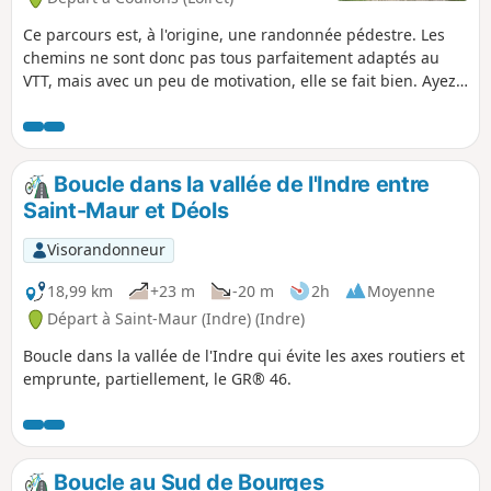
Ce parcours est, à l'origine, une randonnée pédestre. Les
chemins ne sont donc pas tous parfaitement adaptés au
VTT, mais avec un peu de motivation, elle se fait bien. Ayez
de bons freins pour les quelques pentes. Cette randonnée
traverse souvent des zones boisées, vous ne serez pas
déçu.
Boucle dans la vallée de l'Indre entre
Saint-Maur et Déols
Visorandonneur
18,99 km
+23 m
-20 m
2h
Moyenne
Départ à Saint-Maur (Indre) (Indre)
Boucle dans la vallée de l'Indre qui évite les axes routiers et
emprunte, partiellement, le GR® 46.
Boucle au Sud de Bourges