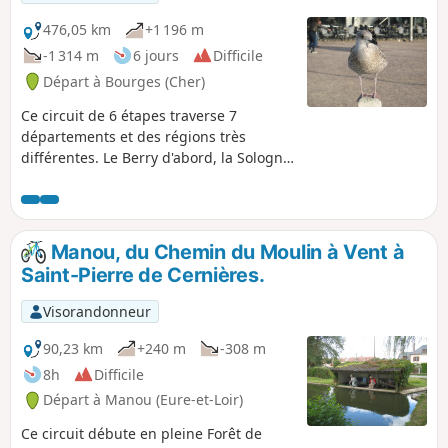
476,05 km
+1 196 m
-1 314 m
6 jours
Difficile
Départ à Bourges (Cher)
Ce circuit de 6 étapes traverse 7
départements et des régions très
différentes. Le Berry d'abord, la Sologne
ensuite, sur des chemins ruraux et de
randonnées, entre les nombreux
domaines privés. Passage transitoire
sur "La Loire à Vélo", avant les plaines
Manou, du Chemin du Moulin à Vent à
de la Beauce et leurs mégalithes, suivi
Saint-Pierre de Cernières.
du Parc National Régional du Perche. La
Normandie pour continuer, avec un
Visorandonneur
parcours plus accidenté, qui se termine
Promenade Savignac, sur les mythiques
90,23 km
+240 m
-308 m
planches de la plage de Trouville-sur-
8h
Difficile
Mer.
Départ à Manou (Eure-et-Loir)
Ce circuit débute en pleine Forêt de