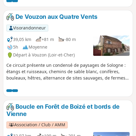
De Vouzon aux Quatre Vents
Visorandonneur
39,05 km
+81 m
-80 m
5h
Moyenne
Départ à Vouzon (Loir-et-Cher)
Ce circuit présente un condensé de paysages de Sologne :
étangs et ruisseaux, chemins de sable blanc, conifères,
bouleaux, hêtres, alternance de sites sauvages, de fermes
et de jolis villages exhibant quelques maisons anciennes.
Boucle en Forêt de Boizé et bords de
Vienne
Association / Club / AMM
32,97 km
+199 m
-201 m