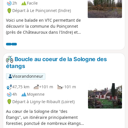
2h
Facile
Départ à Le Poinçonnet (Indre)
Voici une balade en VTC permettant de
découvrir la commune du Poinçonnet
(près de Châteauroux dans l'Indre) et
surtout sa belle forêt domaniale et ses
alentours.
Boucle au coeur de la Sologne des
étangs
Visorandonneur
47,75 km
+101 m
-101 m
4h
Moyenne
Départ à Ligny-le-Ribault (Loiret)
Au cœur de la Sologne dite "des
Étangs", un itinéraire principalement
forestier, ponctué de nombreux étangs