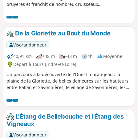
bruyères et franchit de nombreux ruisseaux.
Elle passe dans la Forêt Domaniale de Lamotte
Beuvron et traverse les beaux villages que sont
Vannes-sur-Cosson, Souvigny-en-Sologne et
Sennely.
De la Gloriette au Bout du Monde
Visorandonneur
40,91 km
+48 m
-48 m
4h
Moyenne
Départ à Tours (Indre-et-Loire)
Un parcours à la découverte de l'Ouest tourangeau : la
plaine de la Gloriette, de belles demeures sur les hauteurs
entre Ballan et Savonnières, le village de Savonnières, les
bords du Cher, les bords de Loire.
L'Étang de Bellebouche et l'Étang des
Vigneaux
Visorandonneur