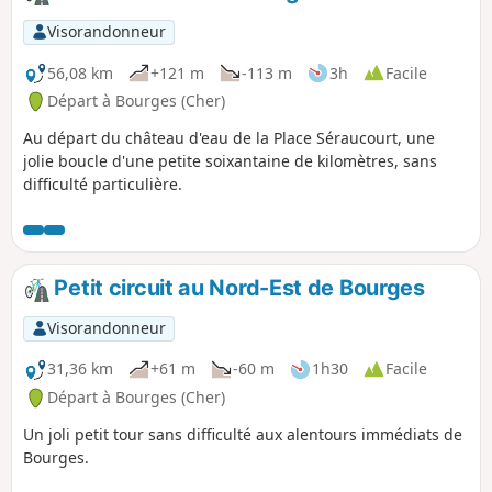
Visorandonneur
56,08 km
+121 m
-113 m
3h
Facile
Départ à Bourges (Cher)
Au départ du château d'eau de la Place Séraucourt, une
jolie boucle d'une petite soixantaine de kilomètres, sans
difficulté particulière.
Petit circuit au Nord-Est de Bourges
Visorandonneur
31,36 km
+61 m
-60 m
1h30
Facile
Départ à Bourges (Cher)
Un joli petit tour sans difficulté aux alentours immédiats de
Bourges.