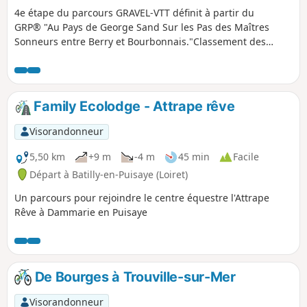
4e étape du parcours GRAVEL-VTT définit à partir du
GRP® "Au Pays de George Sand Sur les Pas des Maîtres
Sonneurs entre Berry et Bourbonnais."Classement des
étapes à titre indicatif nous sommes sur une boucle
Family Ecolodge - Attrape rêve
Visorandonneur
5,50 km
+9 m
-4 m
45 min
Facile
Départ à Batilly-en-Puisaye (Loiret)
Un parcours pour rejoindre le centre équestre l'Attrape
Rêve à Dammarie en Puisaye
De Bourges à Trouville-sur-Mer
Visorandonneur