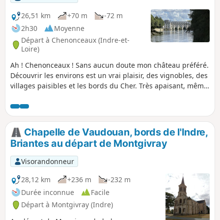
26,51 km
+70 m
-72 m
2h30
Moyenne
Départ à Chenonceaux (Indre-et-
Loire)
Ah ! Chenonceaux ! Sans aucun doute mon château préféré.
Découvrir les environs est un vrai plaisir, des vignobles, des
villages paisibles et les bords du Cher. Très apaisant, même
s'il y a quelques côtes, mais c'est pour la bonne cause : des
points de vue bien agréables à voir et revoir. VTC ou VTT à
privilégier. Pause déjeuner possible à Chenonceaux, Bléré
ou Saint-Georges-du-Cher.
Chapelle de Vaudouan, bords de l'Indre,
Briantes au départ de Montgivray
Visorandonneur
28,12 km
+236 m
-232 m
Durée inconnue
Facile
Départ à Montgivray (Indre)