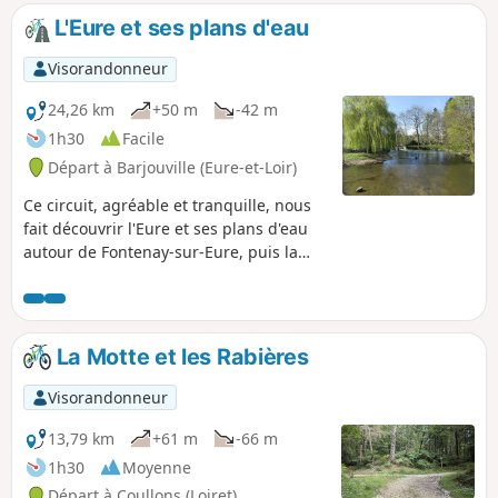
L'Eure et ses plans d'eau
Visorandonneur
24,26 km
+50 m
-42 m
1h30
Facile
Départ à Barjouville (Eure-et-Loir)
Ce circuit, agréable et tranquille, nous
fait découvrir l'Eure et ses plans d'eau
autour de Fontenay-sur-Eure, puis la
plaine de la Beauce, avec les flèches de
la Cathédrale de Chartes dans le
lointain.
La Motte et les Rabières
Visorandonneur
13,79 km
+61 m
-66 m
1h30
Moyenne
Départ à Coullons (Loiret)