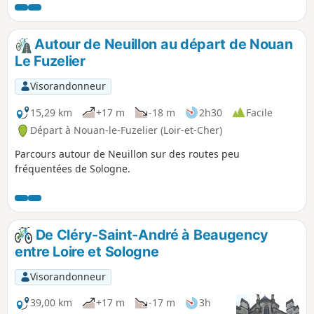
Autour de Neuillon au départ de Nouan
Le Fuzelier
Visorandonneur
15,29 km
+17 m
-18 m
2h30
Facile
Départ à Nouan-le-Fuzelier (Loir-et-Cher)
Parcours autour de Neuillon sur des routes peu
fréquentées de Sologne.
De Cléry-Saint-André à Beaugency
entre Loire et Sologne
Visorandonneur
39,00 km
+17 m
-17 m
3h