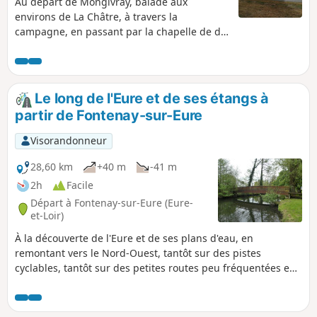
Au départ de Mongivray, balade aux
environs de La Châtre, à travers la
campagne, en passant par la chapelle de de
Vaudouan, puis en suivant les bords de
l'Indre.
Le long de l'Eure et de ses étangs à
partir de Fontenay-sur-Eure
Visorandonneur
28,60 km
+40 m
-41 m
2h
Facile
Départ à Fontenay-sur-Eure (Eure-
et-Loir)
À la découverte de l'Eure et de ses plans d'eau, en
remontant vers le Nord-Ouest, tantôt sur des pistes
cyclables, tantôt sur des petites routes peu fréquentées en
semaine. Emplacement d'ancien moulin, Château de
Blanville, petits villages, lavoirs, mémorial Jean Moulin
jalonnent cet itinéraire.