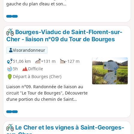
gauche du plan d’eau et son
observatoire de l’espace biotope, du bas
marais alcalin du Val d’Auron. L’ancien
canal de Berry malheureusement
comblé jusqu’à l’écluse de l’Etourneau,
Bourges-Viaduc de Saint-Florent-sur-
constitue cependant une belle voie
Cher - liaison n°09 du Tour de Bourges
verte. A Plaimpied l’abbatiale Saint
Martin datant du XIème - XIIème, mérite
Visorandonneur
une visite.
51,06 km
+131 m
-127 m
5h
Difficile
Départ à Bourges (Cher)
Liaison n°09. Randonnée de liaison au
circuit "Le Tour de Bourges", Découverte
d’une portion du chemin de Saint
Jacques de Compostelle. Entre La
Chapelle et Morthomiers, la route reste
malheureusement le seul lien. Les
autres accès, dont celui par la voie
Le Cher et les vignes à Saint-Georges-
romaine, sont détruits, fermés ou