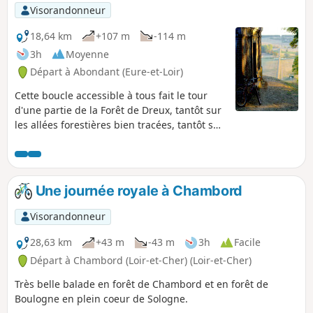
p
Visorandonneur
18,64 km
+107 m
-114 m
3h
Moyenne
Départ à Abondant (Eure-et-Loir)
Cette boucle accessible à tous fait le tour
d'une partie de la Forêt de Dreux, tantôt sur
les allées forestières bien tracées, tantôt sur
le rebord du coteau au dessus de la vallée
de l'Eure mais en évitant toute dénivellation
importante et passe par quelques lieux
caractéristiques de cette forêt.
Une journée royale à Chambord
Visorandonneur
28,63 km
+43 m
-43 m
3h
Facile
Départ à Chambord (Loir-et-Cher) (Loir-et-Cher)
Très belle balade en forêt de Chambord et en forêt de
Boulogne en plein coeur de Sologne.