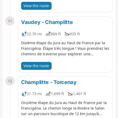
de découvrir les paysages, la flore et la faune de
View the route
cette nature si fragile.
11
Vaudey - Champlitte
22.70 mi
889 ft
935 ft
Dixième étape du Jura au Haut de France par la
Francigéna. Étape très longue ! Vous prendrez les
chemins de traverse pour explorer une
Bourgogne nature qui se révèlera à vous. Le
départ de Vaudey est assez tranquille, vous
View the route
traversez une campagne paisible entre champs
et forêts qui nous mène à Vexellon. Puis direction
12
Seveux avec la Saône et son canal que vous
Champlitte - Torcenay
longez jusqu’à Autet. Avec bonheur, ou pas, vous
découvrez « la Tour » de verre de Dampierre-sur-
21.73 mi
1,699 ft
1,401 ft
Salon. Puis accompagné de la rivière Le Salon,
Onzième étape du Jura au Haut de France par la
vous cheminez au travers de la campagne à la
Francigéna. Le chemin longe la Rivière le Salon
rencontre de charmants villages tels que,
sur un parcours bucolique de 12 km jusqu’à
Denèvre,Framont pour arriver à Champlitte-la-