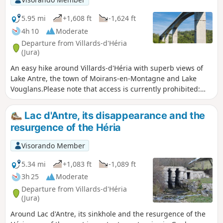
5.95 mi
+1,608 ft
-1,624 ft
4h 10
Moderate
Departure from Villards-d'Héria
(Jura)
An easy hike around Villards-d'Héria with superb views of
Lake Antre, the town of Moirans-en-Montagne and Lake
Vouglans.Please note that access is currently prohibited:
following a landslide, access to the Lac d'Antre viewpoint is
prohibited until further notice. From point (2), go directly to
Lac d'Antre, its disappearance and the
point (4). Please note: there has been a forest fire between
resurgence of the Héria
points (4) and (7) since 17/08/2025 at 7 p.m. Do not attempt
this route
Visorando Member
5.34 mi
+1,083 ft
-1,089 ft
3h 25
Moderate
Departure from Villards-d'Héria
(Jura)
Around Lac d'Antre, its sinkhole and the resurgence of the