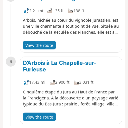
découvrez une ville charmante à tous points de
vue : la pierre jaune-ocre du vieux bourg qui lui
2.21 mi
135 ft
138 ft
confère un caractère atypique, propice à la
Arbois, nichée au cœur du vignoble jurassien, est
flânerie, et la gastronomie.
une ville charmante à tout point de vue. Située au
débouché de la Reculée des Planches, elle est au
cœur du vignoble jurassien, comme un îlot posé
au milieu des vignes. Cité emblématique du Jura,
View the route
elle est un incontournable pour tous les touristes
6
D'Arbois à La Chapelle-sur-
Furieuse
17.43 mi
2,900 ft
3,031 ft
Cinquième étape du Jura au Haut de France par
la Francigéna. À la découverte d'un paysage varié
typique du Bas-Jura : prairie , forêt, village, ville
et vignoble. Une pause à Salins-les-Bains au bord
de la Furieuse.Ensuite vous partirez à la
View the route
découverte d'une terre marquée par sept
millénaires d'histoire avec le sel. Un pays