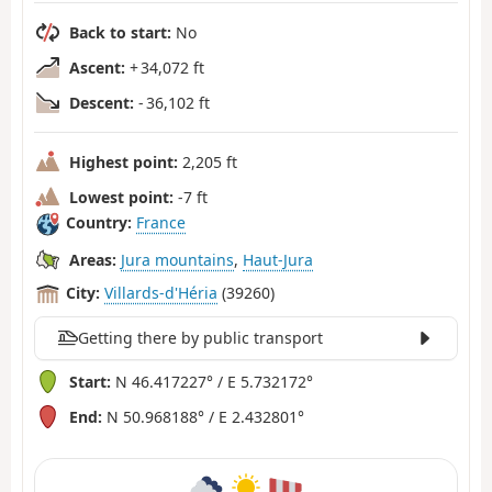
Back to start:
No
Ascent:
+ 34,072 ft
Descent:
- 36,102 ft
Highest point:
2,205 ft
Lowest point:
-7 ft
Country:
France
Areas:
Jura mountains
,
Haut-Jura
City:
Villards-d'Héria
(39260)
Getting there by public transport
Start:
N 46.417227° / E 5.732172°
End:
N 50.968188° / E 2.432801°