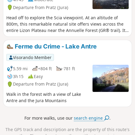
Departure from Pratz (Jura)
Head off to explore the Scia viewpoint. At an altitude of
800m, this remarkable natural site offers views across the
entire Lizon Plateau near the Annuelle Forest (GR® trail). It
is equipped with an orientation table and picnic facilities.
Then head to another natural site: Lac d’Antre.
Ferme du Crime - Lake Antre
Visorando Member
5.59 mi
+804 ft
-781 ft
3h 15
Easy
Departure from Pratz (Jura)
Walk in the forest with a view of Lake
Antre and the Jura Mountains
For more walks, use our
search engine
.
The GPS track and description are the property of this route's