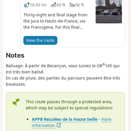
don’t need to have your sea legs to set off and
10.43 mi
43 ft
56 ft
discover the history of the Iceland fishermen,
Thirty-eight and final stage from
walk in the footsteps of the famous privateer Jean
the Jura to Hauts-de-France, via
Bart, or simply stroll around the Place du Mynck,
the Francigena. For this final
through the marinas or along the Malo-les-Bains
stage, you leave Dunkirk to cross
seafront.
the Bois des Forts, before arriving
View the route
at the foot of the Vauban
Fortifications. You walk along the
Notes
ramparts before entering
Bergues, a charming and
®
Balisage: À partir de Besançon, vous suivez le GR
145 qui
picturesque fortified town,
est très bien balisé.
nicknamed the ‘little Bruges of the
En cas de pluie, des parties du parcours peuvent être très
North’, and now world-famous
boueuses.
since the filming of the movie
“Bienvenue chez les Ch’tis”! It is at
the foot of the belfry, topped by
This route passes through a protected area,
the Lion of Flanders, that this
which may be subject to special regulations:
journey ends.
APPB Reculées de la Haute Seille
-
more
information