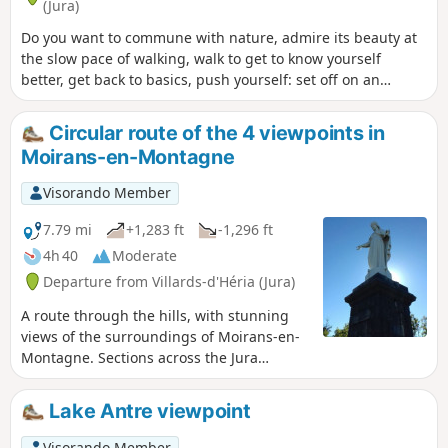
(Jura)
Do you want to commune with nature, admire its beauty at
the slow pace of walking, walk to get to know yourself
better, get back to basics, push yourself: set off on an
adventure along the Camino de Santiago. That’s what I’m
offering you with this route. I set off from my village in the
Circular route of the 4 viewpoints in
Jura (the first six stages are not part of the signposted
Moirans-en-Montagne
routes of the Camino de Santiago) to reach Santiago de
Compostela in Spain, but there’s nothing stopping you from
Visorando Member
setting off from your own home to join the route at any
stage, starting from Le Puy-en-Velay or any other town
7.79 mi
+1,283 ft
-1,296 ft
along the way. .
4h 40
Moderate
Departure from Villards-d'Héria (Jura)
A route through the hills, with stunning
views of the surroundings of Moirans-en-
Montagne. Sections across the Jura
mountains, with clear views, interspersed
with sections through the undergrowth
Lake Antre viewpoint
and amongst boulders. A very varied,
fairly challenging hike.
Visorando Member