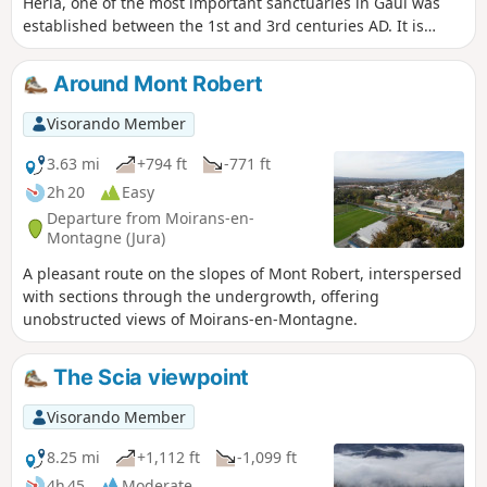
Héria, one of the most important sanctuaries in Gaul was
established between the 1st and 3rd centuries AD. It is
through the cult of water that I invite you to discover the
ancient city of Antre, its Gallo-Roman remains, its
Around Mont Robert
resurgences and its cliff perched 962 m above the lake,
Please note: due to bad weather and tree-felling work
Visorando Member
around Lake Antre, access around the lake and to the
Belvédère is prohibited. When facing Lake Antre, you must
3.63 mi
+794 ft
-771 ft
head for points (3) and (6) and avoid points (1), (2), (4) and
2h 20
Easy
(5).
Departure from Moirans-en-
Montagne (Jura)
A pleasant route on the slopes of Mont Robert, interspersed
with sections through the undergrowth, offering
unobstructed views of Moirans-en-Montagne.
The Scia viewpoint
Visorando Member
8.25 mi
+1,112 ft
-1,099 ft
4h 45
Moderate