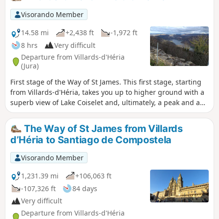
Visorando Member
14.58 mi
+2,438 ft
-1,972 ft
8 hrs
Very difficult
Departure from Villards-d'Héria
(Jura)
First stage of the Way of St James. This first stage, starting
from Villards-d'Héria, takes you up to higher ground with a
superb view of Lake Coiselet and, ultimately, a peak and a
castle that are well worth the detour. Indeed, the Pic
d’Oliferne towers over the Ain Valley by almost 500 metres
The Way of St James from Villards
and offers a beautiful view, particularly of the Haute-Chaîne
d’Héria to Santiago de Compostela
du Jura.
Visorando Member
1,231.39 mi
+106,063 ft
-107,326 ft
84 days
Very difficult
Departure from Villards-d'Héria