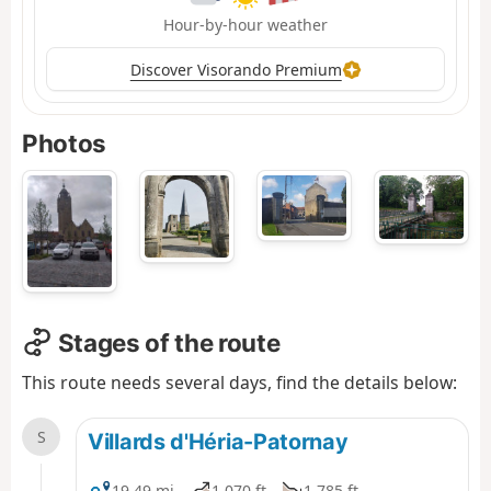
Hour-by-hour weather
Discover Visorando Premium
Photos
Stages of the route
This route needs several days, find the details below:
S
Villards d'Héria-Patornay
19.49 mi
1,070 ft
1,785 ft