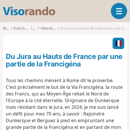
V
T
i
o
s
g
o
Walks
Franche-Comté
Jura
Villards-d'Héria
Du Jura au Hauts de France par une partie de la Francigéna
g
r
l
a
e
n
n
d
Du Jura au Hauts de France par une
a
o
v
partie de la Francigéna
i
g
Tous les chemins mènent à Rome dit le proverbe.
a
C'est précisément le but de la Via Francigéna, la route
t
i
des Francs, qui au Moyen-Âge reliait le Nord de
o
l'Europe à la cité éternelle. Originaire de Dunkerque
n
mais résidant dans le Jura, en 2024, je me suis lancé
un défit pour mes 70 ans, à savoir : Rejoindre
Dunkerque et Bergues à pied en empruntant une
grande partie de la Francigéna et en partant de mon