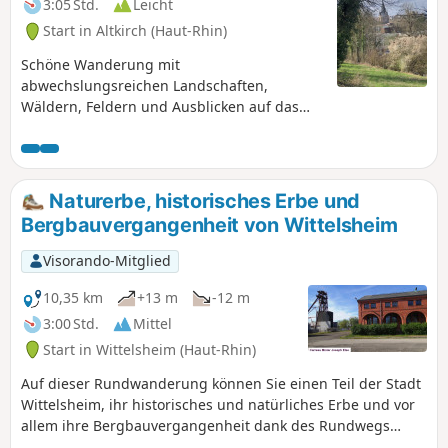
3:05 Std.
Leicht
Start in Altkirch (Haut-Rhin)
Schöne Wanderung mit
abwechslungsreichen Landschaften,
Wäldern, Feldern und Ausblicken auf das
Jura-Gebirge, den Schwarzwald, die Vogesen
sowie das hübsche Dorf Wittersdorf
unterhalb und Altkirch.
Naturerbe, historisches Erbe und
Bergbauvergangenheit von Wittelsheim
Visorando-Mitglied
10,35 km
+13 m
-12 m
3:00 Std.
Mittel
Start in Wittelsheim (Haut-Rhin)
Auf dieser Rundwanderung können Sie einen Teil der Stadt
Wittelsheim, ihr historisches und natürliches Erbe und vor
allem ihre Bergbauvergangenheit dank des Rundwegs
„Circuit Mémoire des Mines de Potasse” entdecken. Die