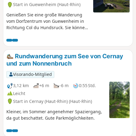
Start in Guewenheim (Haut-Rhin)
Genießen Sie eine große Wanderung
vom Dorfzentrum von Guewenheim in
Richtung Col du Hundsruck. Sie können
die schöne Aussicht auf die Ebene, den
Michelbachsee und die Höhen von
Bourbach genießen und im Chalet du
Hochburg in Rammersmatt eine
Rundwanderung zum See von Cernay
Mahlzeit einnehmen. Bei schönem
und zum Nonnenbruch
Wetter können Sie hoffentlich die
schneebedeckten Berge der Alpen
Visorando-Mitglied
sehen.
3,12 km
+6 m
-6 m
0:55 Std.
Leicht
Start in Cernay (Haut-Rhin) (Haut-Rhin)
Kleiner, im Sommer angenehmer Spaziergang,
da gut beschattet. Gute Parkmöglichkeiten.