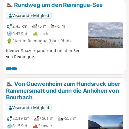
Sundgaus entdecken und die Zeit im
Rundweg um den Reiningue-See
Freien in vollen Zügen genießen.
Visorando-Mitglied
2,43 km
+5 m
-5 m
0:45 Std.
Leicht
Start in Reiningue (Haut-Rhin)
Kleiner Spaziergang rund um den See
von Reiningue.
Von Guewenheim zum Hundsruck über
Rammersmatt und dann die Anhöhen von
Bourbach
Visorando-Mitglied
22,19 km
+661 m
-658 m
8:15 Std.
Schwer