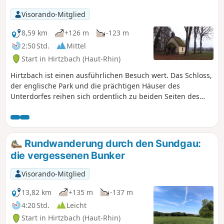
Visorando-Mitglied
8,59 km
+126 m
-123 m
2:50 Std.
Mittel
Start in Hirtzbach (Haut-Rhin)
Hirtzbach ist einen ausführlichen Besuch wert. Das Schloss,
der englische Park und die prächtigen Häuser des
Unterdorfes reihen sich ordentlich zu beiden Seiten des
Baches aneinander, dessen Ufer in der schönen Jahreszeit
mit Blumen geschmückt sind. Unterwegs führt ein Ausflug
durch Felder und Wälder zu der Stelle, an der einst das
Dorf Sankt-Glückern stand, und zum Landfürstenweyer,
Rundwanderung durch den Sundgau:
dem Teich der Fürsten, dessen Wasser still daliegt.
die vergessenen Bunker
Visorando-Mitglied
13,82 km
+135 m
-137 m
4:20 Std.
Leicht
Start in Hirtzbach (Haut-Rhin)