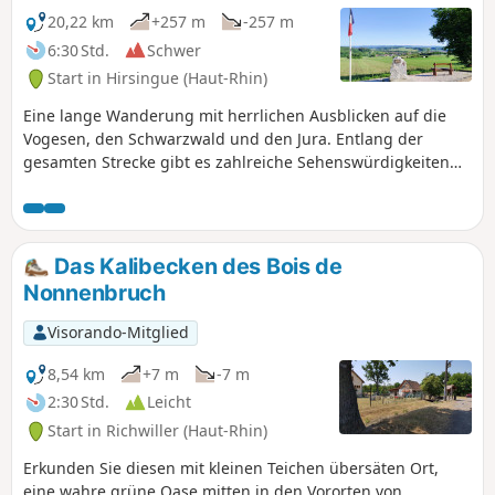
20,22 km
+257 m
-257 m
6:30 Std.
Schwer
Start in Hirsingue (Haut-Rhin)
Eine lange Wanderung mit herrlichen Ausblicken auf die
Vogesen, den Schwarzwald und den Jura. Entlang der
gesamten Strecke gibt es zahlreiche Sehenswürdigkeiten
mit Erläuterungstafeln, Bänken und Wasserstellen.
Das Kalibecken des Bois de
Nonnenbruch
Visorando-Mitglied
8,54 km
+7 m
-7 m
2:30 Std.
Leicht
Start in Richwiller (Haut-Rhin)
Erkunden Sie diesen mit kleinen Teichen übersäten Ort,
eine wahre grüne Oase mitten in den Vororten von