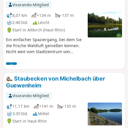
Visorando-Mitglied
8,07 km
+134 m
-137 m
2:40 Std.
Leicht
Start in Altkirch (Haut-Rhin)
Ein einfacher Spaziergang, bei dem Sie
die frische Waldluft genießen können.
Nicht weit vom Stadtzentrum von
Altkirch entfernt gibt es sehr schöne
Aussichtspunkte und den Erlen-Teich,
an dessen Ufer man sich gerne hinsetzt
und die Umgebung genießt...
Staubecken von Michelbach über
Guewenheim
Visorando-Mitglied
11,17 km
+141 m
-135 m
3:35 Std.
Mittel
Start in Haut-Rhin