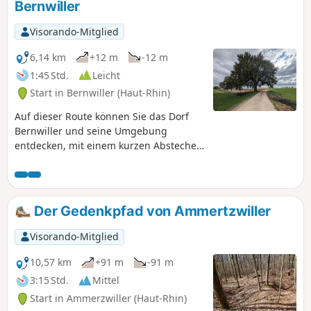
Bernwiller
Visorando-Mitglied
6,14 km
+12 m
-12 m
1:45 Std.
Leicht
Start in Bernwiller (Haut-Rhin)
Auf dieser Route können Sie das Dorf
Bernwiller und seine Umgebung
entdecken, mit einem kurzen Abstecher
in den Wald, um einen Moment vor der
kleinen Kapelle Notre-Dame de
l'Unterholz zu verweilen und sie zu
bewundern.
Der Gedenkpfad von Ammertzwiller
Visorando-Mitglied
10,57 km
+91 m
-91 m
3:15 Std.
Mittel
Start in Ammerzwiller (Haut-Rhin)