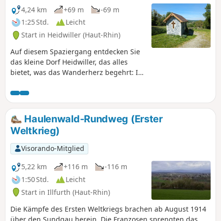
4,24 km
+69 m
-69 m
1:25 Std.
Leicht
Start in Heidwiller (Haut-Rhin)
Auf diesem Spaziergang entdecken Sie
das kleine Dorf Heidwiller, das alles
bietet, was das Wanderherz begehrt: Im
Zentrum steht ein fast tausendjähriges
Schloss, im Norden verläuft ein ruhiger
Kanal und im Süden erhebt sich ein
Hügel, der einen außergewöhnlichen
Haulenwald-Rundweg (Erster
Ausblick auf die Region bietet. Dazu
Weltkrieg)
kommen ein kleiner Lehrpfad und
abwechslungsreiche Waldwege – die
Visorando-Mitglied
perfekte Mischung für einen
gelungenen Spaziergang!
5,22 km
+116 m
-116 m
1:50 Std.
Leicht
Start in Illfurth (Haut-Rhin)
Die Kämpfe des Ersten Weltkriegs brachen ab August 1914
über den Sundgau herein. Die Franzosen sprengten das