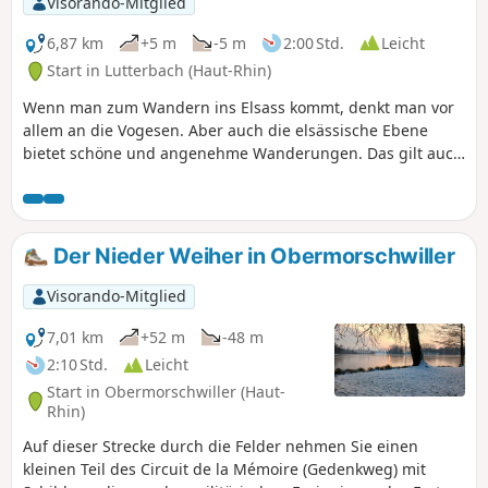
Visorando-Mitglied
6,87 km
+5 m
-5 m
2:00 Std.
Leicht
Start in Lutterbach (Haut-Rhin)
Wenn man zum Wandern ins Elsass kommt, denkt man vor
allem an die Vogesen. Aber auch die elsässische Ebene
bietet schöne und angenehme Wanderungen. Das gilt auch
für diese kurze, familienfreundliche Rundwanderung im
Bois de Lutterbach vor den Toren der Stadt Mulhouse. Diese
Wanderung ist völlig ungefährlich und für fast jeden
geeignet. Der größte Teil der Strecke verläuft durch den
Der Nieder Weiher in Obermorschwiller
Wald. Der Höhepunkt der Wanderung befindet sich auf
halber Strecke: die große Eiche von Pfastatt.
Visorando-Mitglied
7,01 km
+52 m
-48 m
2:10 Std.
Leicht
Start in Obermorschwiller (Haut-
Rhin)
Auf dieser Strecke durch die Felder nehmen Sie einen
kleinen Teil des Circuit de la Mémoire (Gedenkweg) mit