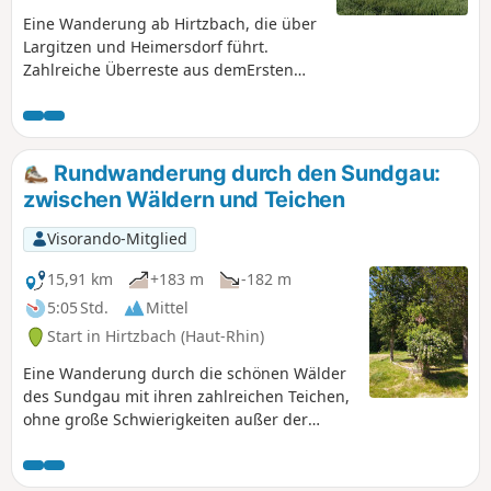
Eine Wanderung ab Hirtzbach, die über
Largitzen und Heimersdorf führt.
Zahlreiche Überreste aus demErsten
Weltkrieg säumen den Weg.
Rundwanderung durch den Sundgau:
zwischen Wäldern und Teichen
Visorando-Mitglied
15,91 km
+183 m
-182 m
5:05 Std.
Mittel
Start in Hirtzbach (Haut-Rhin)
Eine Wanderung durch die schönen Wälder
des Sundgau mit ihren zahlreichen Teichen,
ohne große Schwierigkeiten außer der
Dauer der Wanderung. Entlang der Strecke
gibt es zahlreiche Plätze, an denen Sie eine
kleine Mahlzeit einnehmen können.