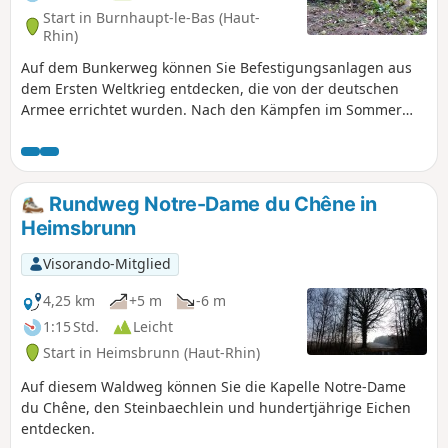
Start in Burnhaupt-le-Bas (Haut-
Rhin)
Auf dem Bunkerweg können Sie Befestigungsanlagen aus
dem Ersten Weltkrieg entdecken, die von der deutschen
Armee errichtet wurden. Nach den Kämpfen im Sommer
und Herbst 1914 stabilisierte sich die Front im Oberelsass
auf der Linie Cernay-Dannemarie. Der Gemeindebann von
Burnhaupt-le-Bas bleibt auf deutscher Seite. Im Dezember
1914 und Januar 1915 zerschellten die französischen
Rundweg Notre-Dame du Chêne in
Offensiven in diesem Sektor regelmäßig an den deutschen
Heimsbrunn
Linien und forderten zahlreiche Opfer.
Visorando-Mitglied
4,25 km
+5 m
-6 m
1:15 Std.
Leicht
Start in Heimsbrunn (Haut-Rhin)
Auf diesem Waldweg können Sie die Kapelle Notre-Dame
du Chêne, den Steinbaechlein und hundertjährige Eichen
entdecken.