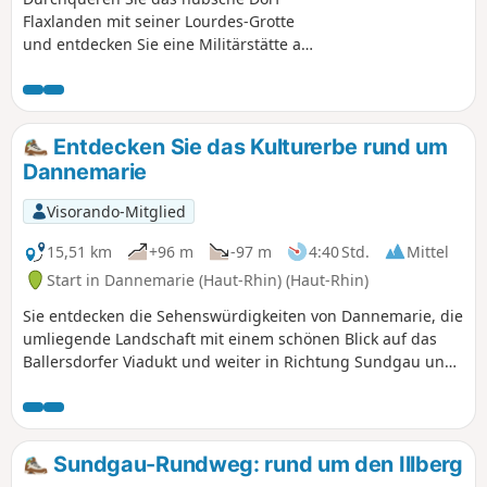
Flaxlanden mit seiner Lourdes-Grotte
und entdecken Sie eine Militärstätte aus
dem Ersten Weltkrieg in den Höhen von
Zillisheim. Lernen Sie auf den
Entdeckungspfaden entlang der Strecke
etwas über die Natur und genießen Sie
Entdecken Sie das Kulturerbe rund um
die zahlreichen Aussichtspunkte, die Sie
Dannemarie
unterwegs erwarten!
Visorando-Mitglied
15,51 km
+96 m
-97 m
4:40 Std.
Mittel
Start in Dannemarie (Haut-Rhin) (Haut-Rhin)
Sie entdecken die Sehenswürdigkeiten von Dannemarie, die
umliegende Landschaft mit einem schönen Blick auf das
Ballersdorfer Viadukt und weiter in Richtung Sundgau und
Vogesen. Am Ende der Wanderung können Sie das „Relais
Nautique“ am Rhein-Rhône-Kanal sowie die ehemaligen
Gilardoni-Ziegeleien bewundern.
Sundgau-Rundweg: rund um den Illberg