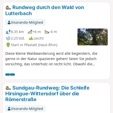
Rundweg durch den Wald von
Lutterbach
Visorando-Mitglied
8,35 km
+6 m
-6 m
2:25 Std.
Leicht
Start in Pfastatt (Haut-Rhin)
Diese kleine Waldwanderung wird alle begeistern, die
gerne in der Natur spazieren gehen! Seien Sie jedoch
vorsichtig, das Unterholz ist recht licht. Obwohl die
Wanderung vollständig im Wald verläuft, ist sie regelmäßig
der Sonne ausgesetzt.
Sundgau-Rundweg: Die Schleife
Hirsingue-Wittersdorf über die
Römerstraße
Visorando-Mitglied