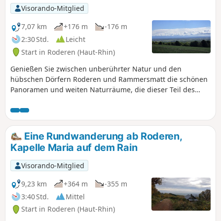
Visorando-Mitglied
7,07 km
+176 m
-176 m
2:30 Std.
Leicht
Start in Roderen (Haut-Rhin)
Genießen Sie zwischen unberührter Natur und den
hübschen Dörfern Roderen und Rammersmatt die schönen
Panoramen und weiten Naturräume, die dieser Teil des
Elsass zu bieten hat. Abwechslungsreicher Spaziergang
zwischen Feldern, Obstgärten, Nutztieren usw.
Eine Rundwanderung ab Roderen,
Kapelle Maria auf dem Rain
Visorando-Mitglied
9,23 km
+364 m
-355 m
3:40 Std.
Mittel
Start in Roderen (Haut-Rhin)