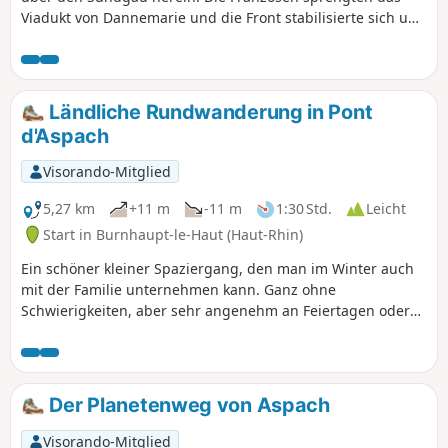
Viadukt von Dannemarie und die Front stabilisierte sich und
erstreckte sich von den Vogesen bis zur Schweizer Grenze.
Die Frontlinie verlief nur wenige Kilometer von Illfurth
entfernt auf der Seite von Heidwiller. Bei dieser Wanderung
werden Sie mehrere Bunker entdecken, die verschiedenen
Ländliche Rundwanderung in Pont
Zwecken dienten: Sie waren Munitionslager,
d'Aspach
Beobachtungsposten oder Artilleriegeschütze und mehrere
Kasematten.
Visorando-Mitglied
5,27 km
+11 m
-11 m
1:30 Std.
Leicht
Start in Burnhaupt-le-Haut (Haut-Rhin)
Ein schöner kleiner Spaziergang, den man im Winter auch
mit der Familie unternehmen kann. Ganz ohne
Schwierigkeiten, aber sehr angenehm an Feiertagen oder
Sonntagen, da man dann den Verkehrslärm der RN83 nicht
hört.
Der Planetenweg von Aspach
Visorando-Mitglied