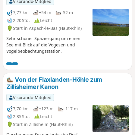
Visorando-Mitglied
7,77 km
+54 m
-52 m
2:20 Std.
Leicht
Start in Aspach-le-Bas (Haut-Rhin)
Sehr schöner Spaziergang um einen
See mit Blick auf die Vogesen und
Vogelbeobachtungsstation.
Von der Flaxlanden-Höhle zum
Zillisheimer Kanon
Visorando-Mitglied
7,70 km
+123 m
-117 m
2:35 Std.
Leicht
Start in Zillisheim (Haut-Rhin)
Durchqueren Sie das hübsche Dorf