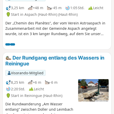
3,25 km
+48 m
-45 m
1:05 Std.
Leicht
Start in Aspach (Haut-Rhin) (Haut-Rhin)
Der „Chemin des Planètes“, der vom Verein Astroaspach in
Zusammenarbeit mit der Gemeinde Aspach angelegt
wurde, ist ein 3 km langer Rundweg, auf dem Sie unser
Sonnensystem auf originelle Weise entdecken können. Dazu
dienen Lehrtafeln, die die Entfernung zwischen den
Planeten maßstabsgetreu darstellen: 1 zurückgelegter
Meter entspricht 2.100.000 km im Weltraum. Von der Sonne
Der Rundgang entlang des Wassers in
bis zum Neptun – was für eine Reise!Entlang des Weges
Reiningue
können Sie auch den Spaziergang durch den Wald von La
Litten, dessen Kapelle (1862) und die ländliche Umgebung
Visorando-Mitglied
des Dorfes genießen, durch die Gassen von Aspach
schlendern und am Ende der Strecke den Jardin des
8,25 km
+6 m
-6 m
Libellules (Gemeindegarten, der dem Wasserschutz und der
2:20 Std.
Leicht
Artenvielfalt gewidmet ist) durchqueren.
Start in Reiningue (Haut-Rhin)
Die Rundwanderung „Am Wasser
entlang” zwischen Doller und Leimbach