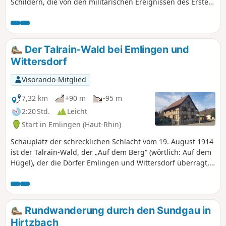
Schildern, die von den militärischen Ereignissen des Ersten
Weltkriegs berichten. Sie haben auch die Möglichkeit, den
Teich zu umrunden, der durch seine Größe beeindruckt
und zu jeder Jahreszeit angenehm ist. Zahlreiche Bänke
säumen den Weg.
Der Talrain-Wald bei Emlingen und
Wittersdorf
Visorando-Mitglied
7,32 km
+90 m
-95 m
2:20 Std.
Leicht
Start in Emlingen (Haut-Rhin)
Schauplatz der schrecklichen Schlacht vom 19. August 1914
ist der Talrain-Wald, der „Auf dem Berg“ (wörtlich: Auf dem
Hügel), der die Dörfer Emlingen und Wittersdorf überragt,
bietet Ausblicke auf Altkirch und den Schwarzwald und
vermittelt Ihnen über den Gedenkweg, den diese Route
teilweise mitnimmt, mehr über die Akteure dieser Schlacht.
Rundwanderung durch den Sundgau in
Hirtzbach