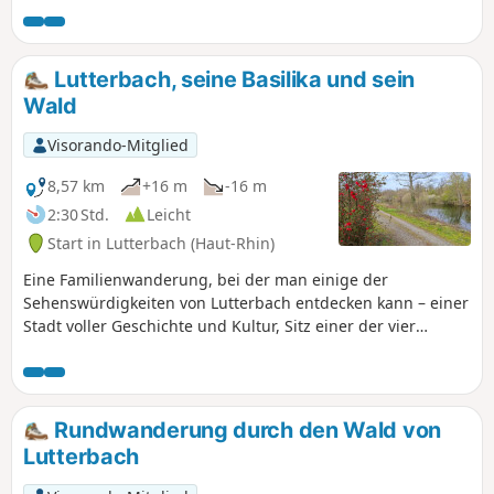
Route folgt teilweise dem Rundweg „Circuit Découverte de
Wittelsheim” und dem neuen Rundweg „Anneau Bleu”, der
vom Club Vosgien markiert wurde.
Lutterbach, seine Basilika und sein
Wald
Visorando-Mitglied
8,57 km
+16 m
-16 m
2:30 Std.
Leicht
Start in Lutterbach (Haut-Rhin)
Eine Familienwanderung, bei der man einige der
Sehenswürdigkeiten von Lutterbach entdecken kann – einer
Stadt voller Geschichte und Kultur, Sitz einer der vier
Basiliken des Elsass und einer berühmten,
geschichtsträchtigen Brauerei – und anschließend den Bois
de Lutterbach genießen kann, den südwestlichen Teil des
Forêt du Nonnenbruch (Marais des Nonnes),der von
Rundwanderung durch den Wald von
zahlreichen Wanderwegen durchzogen ist und als grüne
Lutterbach
Lunge des Ballungsraums gilt. Die Wanderung ist über den
Bahnhof Lutterbach (Haut-Rhin) erreichbar.