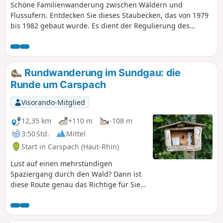
Schöne Familienwanderung zwischen Wäldern und
Flussufern. Entdecken Sie dieses Staubecken, das von 1979
bis 1982 gebaut wurde. Es dient der Regulierung des
Grundwassers und sichert die Trinkwasserversorgung des
Großraums Mülhausen (Mulhouse) und seiner Umgebung.
Er ist ein geschützter Ort, hier können Sie Vögel im
Naturschutzgebiet treffen.
Rundwanderung im Sundgau: die
Runde um Carspach
Visorando-Mitglied
12,35 km
+110 m
-108 m
3:50 Std.
Mittel
Start in Carspach (Haut-Rhin)
Lust auf einen mehrstündigen
Spaziergang durch den Wald? Dann ist
diese Route genau das Richtige für Sie.
Obwohl sie keine Schwierigkeiten
bereitet, können Sie dennoch einige
„Geheimnisse“ dieses Teils des