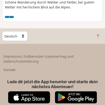
Schöne Wanderung durch Wälder und Felder, bei gutem
Wetter mit herrlichem Blick auf die Alpen.
W
Z
ä
u
h
r
l
ü
e
Impressum, Endbenutzer-Lizenzvertrag und
c
e
Datenschutzerklärung
k
i
n
n
Kontakt
a
L
c
a
Lade dir jetzt die App herunter und starte dein
h
n
nächstes Abenteuer!
o
d
b
A
G
e
p
o
n
p
o