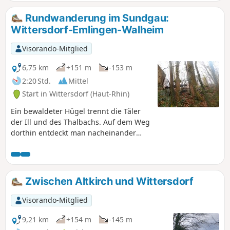
Rundwanderung im Sundgau:
Wittersdorf-Emlingen-Walheim
Visorando-Mitglied
6,75 km
+151 m
-153 m
2:20 Std.
Mittel
Start in Wittersdorf (Haut-Rhin)
Ein bewaldeter Hügel trennt die Täler
der Ill und des Thalbachs. Auf dem Weg
dorthin entdeckt man nacheinander
einen ehemaligen Weinberg, einen von
einem Drama geprägten Steinbruch,
einen botanischen Pfad und die
Geschichte eines unglücklichen
Zwischen Altkirch und Wittersdorf
Generals. Wenn man die Kalköfen von
Emlingen erreicht, taucht plötzlich das
Visorando-Mitglied
19. Jahrhundert auf, eingefroren in
Stein und Eisen.
9,21 km
+154 m
-145 m