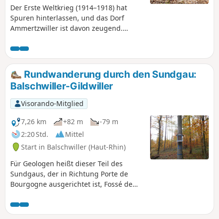
Der Erste Weltkrieg (1914–1918) hat
Spuren hinterlassen, und das Dorf
Ammertzwiller ist davon zeugend.
Spazieren Sie auf den Waldwegen und
ergehen Sie auf diesem Gedenkweg
anhand verschiedener Überreste und
Geschichten mehr über diesen Konflikt.
Rundwanderung durch den Sundgau:
Balschwiller-Gildwiller
Visorando-Mitglied
7,26 km
+82 m
-79 m
2:20 Std.
Mittel
Start in Balschwiller (Haut-Rhin)
Für Geologen heißt dieser Teil des
Sundgaus, der in Richtung Porte de
Bourgogne ausgerichtet ist, Fossé de
Dannemarie. Aus der leicht hügeligen
Landschaft ragt nur ein bewaldeter
Hügel hervor. Auf seinem Gipfel steht