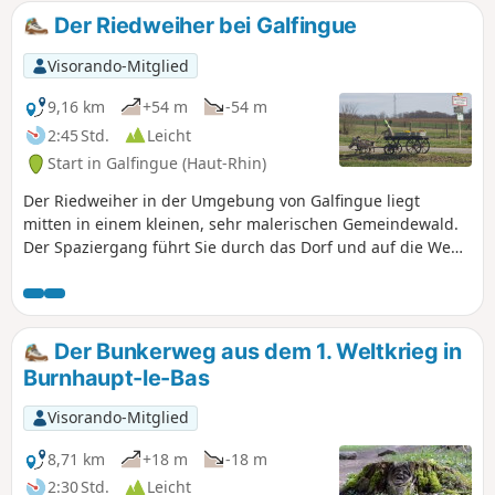
die Kirche von Gildwiller, auf die alle
Der Riedweiher bei Galfingue
Blicke und Gebete gerichtet sind.
Visorando-Mitglied
9,16 km
+54 m
-54 m
2:45 Std.
Leicht
Start in Galfingue (Haut-Rhin)
Der Riedweiher in der Umgebung von Galfingue liegt
mitten in einem kleinen, sehr malerischen Gemeindewald.
Der Spaziergang führt Sie durch das Dorf und auf die Wege
dieses Wäldchens. Da die meisten Wege nicht vom Club
Vosgien markiert sind, empfehle ich Ihnen, zusätzlich zur
Beschreibung die Wegbeschreibung zu nutzen.
Der Bunkerweg aus dem 1. Weltkrieg in
Burnhaupt-le-Bas
Visorando-Mitglied
8,71 km
+18 m
-18 m
2:30 Std.
Leicht