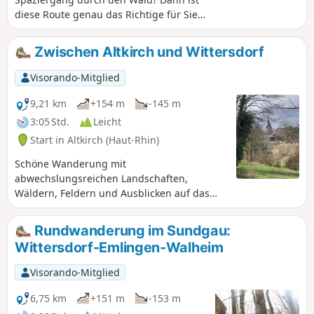
diese Route genau das Richtige für Sie.
Obwohl sie keine Schwierigkeiten
bereitet, können Sie dennoch einige
Zwischen Altkirch und Wittersdorf
„Geheimnisse“ dieses Teils des
Sundgaus entdecken und die Zeit im
Visorando-Mitglied
Freien in vollen Zügen genießen.
9,21 km
+154 m
-145 m
3:05 Std.
Leicht
Start in Altkirch (Haut-Rhin)
Schöne Wanderung mit
abwechslungsreichen Landschaften,
Wäldern, Feldern und Ausblicken auf das
Jura-Gebirge, den Schwarzwald, die Vogesen
sowie das hübsche Dorf Wittersdorf
Rundwanderung im Sundgau:
unterhalb und Altkirch.
Wittersdorf-Emlingen-Walheim
Visorando-Mitglied
6,75 km
+151 m
-153 m