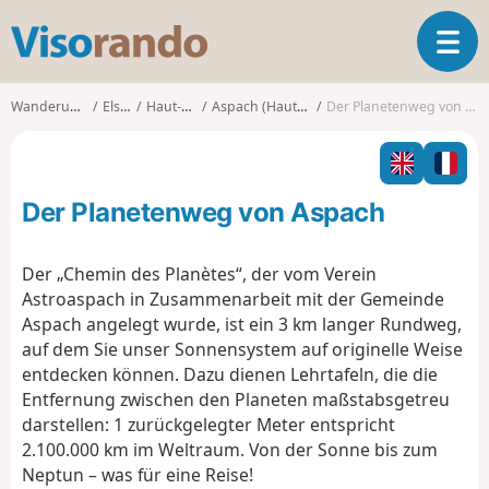
V
T
i
o
s
g
o
Wanderungen
Elsass
Haut-Rhin
Aspach (Haut-Rhin)
Der Planetenweg von Aspach
g
r
l
a
e
n
n
d
Der Planetenweg von Aspach
a
o
v
i
Der „Chemin des Planètes“, der vom Verein
g
Astroaspach in Zusammenarbeit mit der Gemeinde
a
Aspach angelegt wurde, ist ein 3 km langer Rundweg,
t
auf dem Sie unser Sonnensystem auf originelle Weise
i
o
entdecken können. Dazu dienen Lehrtafeln, die die
n
Entfernung zwischen den Planeten maßstabsgetreu
darstellen: 1 zurückgelegter Meter entspricht
2.100.000 km im Weltraum. Von der Sonne bis zum
Neptun – was für eine Reise!