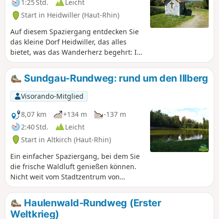
1:25 Std.
Leicht
Start in Heidwiller (Haut-Rhin)
Auf diesem Spaziergang entdecken Sie
das kleine Dorf Heidwiller, das alles
bietet, was das Wanderherz begehrt: Im
Zentrum steht ein fast tausendjähriges
Schloss, im Norden verläuft ein ruhiger
Sundgau-Rundweg: rund um den Illberg
Kanal und im Süden erhebt sich ein
Hügel, der einen außergewöhnlichen
Visorando-Mitglied
Ausblick auf die Region bietet. Dazu
kommen ein kleiner Lehrpfad und
8,07 km
+134 m
-137 m
abwechslungsreiche Waldwege – die
2:40 Std.
Leicht
perfekte Mischung für einen
Start in Altkirch (Haut-Rhin)
gelungenen Spaziergang!
Ein einfacher Spaziergang, bei dem Sie
die frische Waldluft genießen können.
Nicht weit vom Stadtzentrum von
Altkirch entfernt gibt es sehr schöne
Aussichtspunkte und den Erlen-Teich,
Haulenwald-Rundweg (Erster
an dessen Ufer man sich gerne hinsetzt
Weltkrieg)
und die Umgebung genießt...