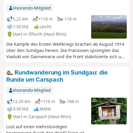
Visorando-Mitglied
5,22 km
+116 m
-116 m
1:50 Std.
Leicht
Start in Illfurth (Haut-Rhin)
Die Kämpfe des Ersten Weltkriegs brachen ab August 1914
über den Sundgau herein. Die Franzosen sprengten das
Viadukt von Dannemarie und die Front stabilisierte sich und
erstreckte sich von den Vogesen bis zur Schweizer Grenze.
Die Frontlinie verlief nur wenige Kilometer von Illfurth
Rundwanderung im Sundgau: die
entfernt auf der Seite von Heidwiller. Bei dieser Wanderung
Runde um Carspach
werden Sie mehrere Bunker entdecken, die verschiedenen
Zwecken dienten: Sie waren Munitionslager,
Visorando-Mitglied
Beobachtungsposten oder Artilleriegeschütze und mehrere
Kasematten.
12,35 km
+110 m
-108 m
3:50 Std.
Mittel
Start in Carspach (Haut-Rhin)
Lust auf einen mehrstündigen
Spaziergang durch den Wald? Dann ist