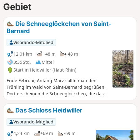
Gebiet
Die Schneeglöckchen von Saint-
Bernard
Visorando-Mitglied
12,01 km
+48 m
-48 m
3:35 Std.
Mittel
Start in Heidwiller (Haut-Rhin)
Ende Februar, Anfang März sollte man den
Frühling im Wald von Saint-Bernard begrüßen.
Dort erscheinen die Schneeglöckchen, die das
Ende des Winters ankündigen.
Das Schloss Heidwiller
Visorando-Mitglied
4,24 km
+69 m
-69 m