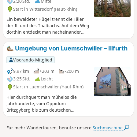
2:20 Std.
Mittel
Start in Wittersdorf (Haut-Rhin)
Ein bewaldeter Hügel trennt die Täler
der Ill und des Thalbachs. Auf dem Weg
dorthin entdeckt man nacheinander
einen ehemaligen Weinberg, einen von
einem Drama geprägten Steinbruch,
Umgebung von Luemschwiller – Illfurth
einen botanischen Pfad und die
Geschichte eines unglücklichen
Visorando-Mitglied
Generals. Wenn man die Kalköfen von
Emlingen erreicht, taucht plötzlich das
9,97 km
+203 m
-200 m
19. Jahrhundert auf, eingefroren in
3:25 Std.
Leicht
Stein und Eisen.
Start in Luemschwiller (Haut-Rhin)
Hier durchquert man mühelos die
Jahrhunderte, vom Oppidum
Britzgyberg bis zum deutschen
Soldatenfriedhof Illfurth. Doch wenn
man das weitläufige Altenberg-Massiv
Für mehr Wandertouren, benutze unsere
Suchmaschine
.
und das noch gut erhaltene Dorf
Luemschwiller durchquert, könnte man