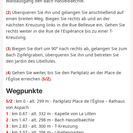
Waldausgang den Bach Hasselbaechle.
(
2
) Überqueren Sie ihn und gelangen Sie anschließend auf
einen breiten Weg. Biegen Sie rechts ab und an der
nächsten Kreuzung links in die Rue Bellevue ein. Gehen Sie
rechts weiter in die Rue de l'Espérance bis zu einer T-
Kreuzung.
(
3
) Biegen Sie dort um 90° nach rechts ab, gelangen Sie zum
Bach Zipfelgraben, überqueren Sie ihn und betreten Sie
den Jardin des Libellules.
(
4
) Gehen Sie weiter, bis Sie den Parkplatz an der Place de
l'Église erreichen (
S/Z
).
Wegpunkte
S/Z
: km 0 - alt. 299 m - Parkplatz Place de l'Église – Rathaus
von Aspach
1
: km 0.67 - alt. 332 m - Kapelle von La Litten
2
: km 1.47 - alt. 298 m - Bach Hasselbaechle
3
: km 2.83 - alt. 300 m - T-Kreuzung
4
: km 3.07 - alt. 296 m - Libellengarten