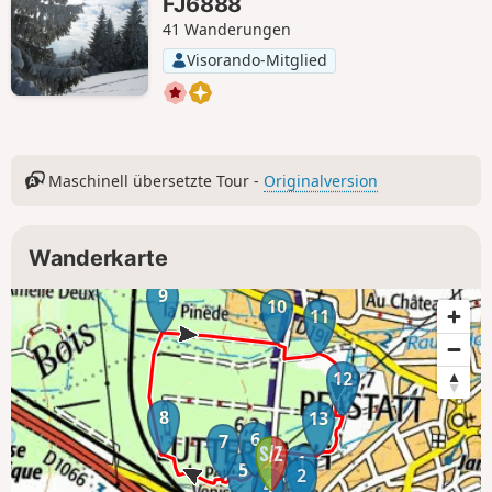
FJ6888
41 Wanderungen
Visorando-Mitglied
Maschinell übersetzte Tour -
Originalversion
Wanderkarte
9
10
11
12
8
13
6
7
1
5
2
4