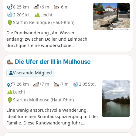
8,25 km
+6 m
-6 m
2:20 Std.
Leicht
Start in Reiningue (Haut-Rhin)
Die Rundwanderung „Am Wasser
entlang” zwischen Doller und Leimbach
durchquert eine wunderschöne
Eichenallee, bevor sie in den
Eichenwald Vorwald hineingeht, vorbei
Die Ufer der Ill in Mulhouse
an zwei Blockhäusern, dann zur Kapelle
Müatergottesgartla und erreicht über
Visorando-Mitglied
die Felder nördlich von Reiningue das
Ufer der Doller. Die gesamte Route ist
7,26 km
+7 m
-7 m
2:05 Std.
vom Club Vosgien de Guewenheim mit
Leicht
dem „Anneau Vert” (Grüner Ring)
Start in Mulhouse (Haut-Rhin)
markiert
Eine wenig anspruchsvolle Wanderung,
ideal für einen Sonntagsspaziergang mit der
Familie. Diese Rundwanderung führt
entlang des Ufers der Ill und ermöglicht es
Ihnen, die „Pont Japonais” hinter dem