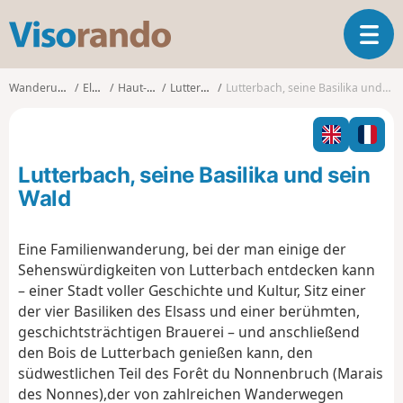
V
T
i
o
s
g
o
Wanderungen
Elsass
Haut-Rhin
Lutterbach
Lutterbach, seine Basilika und sein Wald
g
r
l
a
e
n
n
d
Lutterbach, seine Basilika und sein
a
o
v
Wald
i
g
Eine Familienwanderung, bei der man einige der
a
Sehenswürdigkeiten von Lutterbach entdecken kann
t
i
– einer Stadt voller Geschichte und Kultur, Sitz einer
o
der vier Basiliken des Elsass und einer berühmten,
n
geschichtsträchtigen Brauerei – und anschließend
den Bois de Lutterbach genießen kann, den
südwestlichen Teil des Forêt du Nonnenbruch (Marais
des Nonnes),
der
von
zahlreichen Wanderwegen