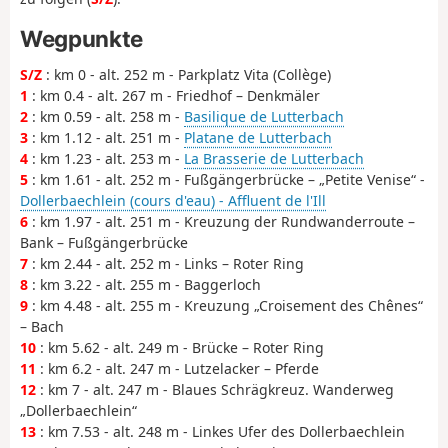
Wegpunkte
S/Z
: km 0 - alt. 252 m - Parkplatz Vita (Collège)
1
: km 0.4 - alt. 267 m - Friedhof – Denkmäler
2
: km 0.59 - alt. 258 m -
Basilique de Lutterbach
3
: km 1.12 - alt. 251 m -
Platane de Lutterbach
4
: km 1.23 - alt. 253 m -
La Brasserie de Lutterbach
5
: km 1.61 - alt. 252 m - Fußgängerbrücke – „Petite Venise“ -
Dollerbaechlein (cours d'eau) - Affluent de l'Ill
6
: km 1.97 - alt. 251 m - Kreuzung der Rundwanderroute –
Bank – Fußgängerbrücke
7
: km 2.44 - alt. 252 m - Links – Roter Ring
8
: km 3.22 - alt. 255 m - Baggerloch
9
: km 4.48 - alt. 255 m - Kreuzung „Croisement des Chênes“
– Bach
10
: km 5.62 - alt. 249 m - Brücke – Roter Ring
11
: km 6.2 - alt. 247 m - Lutzelacker – Pferde
12
: km 7 - alt. 247 m - Blaues Schrägkreuz. Wanderweg
„Dollerbaechlein“
13
: km 7.53 - alt. 248 m - Linkes Ufer des Dollerbaechlein