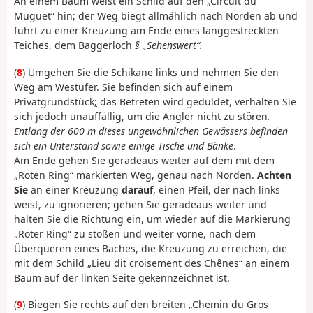
An einem Baum weist ein Schild auf den „Circuit du
Muguet“ hin; der Weg biegt allmählich nach Norden ab und
führt zu einer Kreuzung am Ende eines langgestreckten
Teiches, dem Baggerloch
§ „Sehenswert“.
(
8
) Umgehen Sie die Schikane links und nehmen Sie den
Weg am Westufer. Sie befinden sich auf einem
Privatgrundstück
;
das Betreten wird geduldet, verhalten Sie
sich jedoch unauffällig, um die Angler nicht zu stören
.
Entlang der 600 m dieses ungewöhnlichen Gewässers befinden
sich ein Unterstand sowie einige Tische und Bänke
.
Am Ende gehen Sie geradeaus weiter auf dem mit dem
„Roten Ring“ markierten Weg, genau nach Norden.
Achten
Sie
an einer Kreuzung
darauf
, einen Pfeil, der nach links
weist, zu ignorieren; gehen Sie geradeaus weiter und
halten Sie die Richtung ein, um wieder auf die Markierung
„Roter Ring“ zu stoßen und weiter vorne, nach dem
Überqueren eines Baches, die Kreuzung zu erreichen, die
mit dem Schild „Lieu dit croisement des Chênes“ an einem
Baum auf der linken Seite gekennzeichnet ist.
(
9
) Biegen Sie rechts auf den breiten „Chemin du Gros