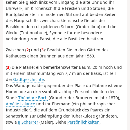
sehen Sie gleich links vom Eingang die alte Uhr und ihr
Uhrwerk, im Kirchenschiff die Fresken und Statuen, die
Buntglasfenster im modernen Stil und auf beiden Seiten
des Hauptschiffs zwei charakteristische Details der
Basiliken: den rot-goldenen Schirm (Ombrellino) und die
Glocke (Tintinnabule), Symbole für die besondere
Verbindung zum Papst, die alle Basiliken besitzen.
Zwischen (
2
) und (
3
): Beachten Sie in den Gärten des
Rathauses einen Brunnen aus dem Jahr 1569.
(
3
) Die Platane: ein bemerkenswerter Baum, 20 m hoch und
mit einem Stammumfang von 7,7 m an der Basis, ist Teil
der
Stadtgeschichte
.
Das Wandgemälde gegenüber der Place du Platane ist eine
Hommage an drei symbolträchtige Persönlichkeiten der
Stadt
:
Théodore Boch
(Gründer der Brauerei im Jahr 1870),
Amélie Lalance
und ihr Ehemann (ein philanthropischer
Industrieller), die auf dem Grundstück des Paares ein
Sanatorium zur Bekämpfung der Tuberkulose gründeten,
sowie
JJ Scherrer
(Maler). Siehe
Persönlichkeiten
.