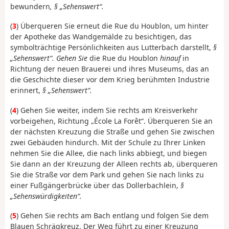
bewundern
, § „Sehenswert“.
(
3
) Überqueren Sie erneut die Rue du Houblon, um hinter
der Apotheke das Wandgemälde zu besichtigen, das
symbolträchtige Persönlichkeiten aus Lutterbach darstellt,
§
„Sehenswert“. Gehen Sie
die Rue du Houblon
hinauf
in
Richtung der neuen Brauerei und ihres Museums, das an
die Geschichte dieser vor dem Krieg berühmten Industrie
erinnert,
§ „Sehenswert“.
(
4
) Gehen Sie weiter, indem Sie rechts am Kreisverkehr
vorbeigehen, Richtung „École La Forêt“. Überqueren Sie an
der nächsten Kreuzung die Straße und gehen Sie zwischen
zwei Gebäuden hindurch. Mit der Schule zu Ihrer Linken
nehmen Sie die Allee, die nach links abbiegt, und biegen
Sie dann an der Kreuzung der Alleen rechts ab, überqueren
Sie die Straße vor dem Park und gehen Sie nach links zu
einer Fußgängerbrücke über das Dollerbachlein,
§
„Sehenswürdigkeiten“.
(
5
) Gehen Sie rechts am Bach entlang und folgen Sie dem
Blauen Schrägkreuz. Der Weg führt zu einer Kreuzung