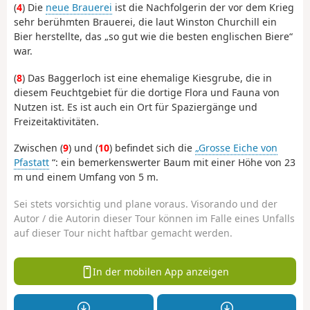
(
4
) Die
neue Brauerei
ist die Nachfolgerin der vor dem Krieg
sehr berühmten Brauerei, die laut Winston Churchill ein
Bier herstellte, das „so gut wie die besten englischen Biere“
war.
(
8
) Das Baggerloch ist eine ehemalige Kiesgrube, die in
diesem Feuchtgebiet für die dortige Flora und Fauna von
Nutzen ist. Es ist auch ein Ort für Spaziergänge und
Freizeitaktivitäten.
Zwischen (
9
) und (
10
) befindet sich die
„Grosse Eiche von
Pfastatt
“: ein bemerkenswerter Baum mit einer Höhe von 23
m und einem Umfang von 5 m.
Sei stets vorsichtig und plane voraus. Visorando und der
Autor / die Autorin dieser Tour können im Falle eines Unfalls
auf dieser Tour nicht haftbar gemacht werden.
In der mobilen App anzeigen