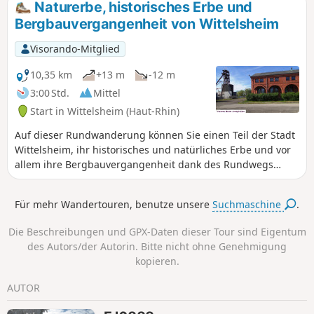
Naturerbe, historisches Erbe und
Schwimmbad von Mulhouse sowie den „Bois
Bergbauvergangenheit von Wittelsheim
des Philosophes” in der Nähe der Universität
zu entdecken.
Visorando-Mitglied
10,35 km
+13 m
-12 m
3:00 Std.
Mittel
Start in Wittelsheim (Haut-Rhin)
Auf dieser Rundwanderung können Sie einen Teil der Stadt
Wittelsheim, ihr historisches und natürliches Erbe und vor
allem ihre Bergbauvergangenheit dank des Rundwegs
„Circuit Mémoire des Mines de Potasse” entdecken. Die
Route folgt teilweise dem Rundweg „Circuit Découverte de
Für mehr Wandertouren, benutze unsere
Suchmaschine
.
Wittelsheim” und dem neuen Rundweg „Anneau Bleu”, der
vom Club Vosgien markiert wurde.
Die Beschreibungen und GPX-Daten dieser Tour sind Eigentum
des Autors/der Autorin. Bitte nicht ohne Genehmigung
kopieren.
AUTOR