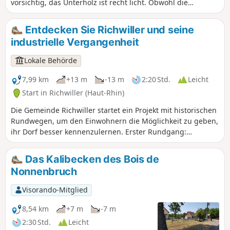
vorsichtig, das Unterholz ist recht licht. Obwohl die
Wanderung vollständig im Wald verläuft, ist sie regelmäßig
der Sonne ausgesetzt.
Entdecken Sie Richwiller und seine
industrielle Vergangenheit
Lokale Behörde
7,99 km
+13 m
-13 m
2:20 Std.
Leicht
Start in Richwiller (Haut-Rhin)
Die Gemeinde Richwiller startet ein Projekt mit historischen
Rundwegen, um den Einwohnern die Möglichkeit zu geben,
ihr Dorf besser kennenzulernen. Erster Rundgang:
„Richwiller, seine industrielle Vergangenheit” mit 18
Stationen.
Das Kalibecken des Bois de
Nonnenbruch
Visorando-Mitglied
8,54 km
+7 m
-7 m
2:30 Std.
Leicht