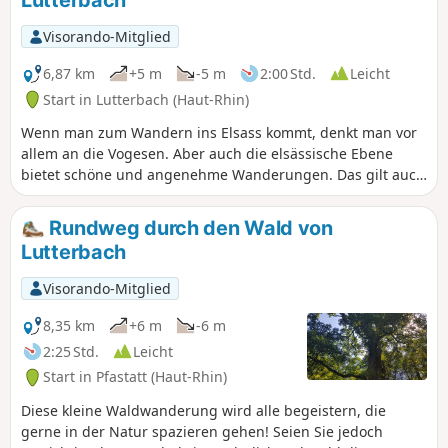
Lutterbach
Visorando-Mitglied
6,87 km
+5 m
-5 m
2:00 Std.
Leicht
Start in Lutterbach (Haut-Rhin)
Wenn man zum Wandern ins Elsass kommt, denkt man vor
allem an die Vogesen. Aber auch die elsässische Ebene
bietet schöne und angenehme Wanderungen. Das gilt auch
für diese kurze, familienfreundliche Rundwanderung im
Bois de Lutterbach vor den Toren der Stadt Mulhouse. Diese
Rundweg durch den Wald von
Wanderung ist völlig ungefährlich und für fast jeden
Lutterbach
geeignet. Der größte Teil der Strecke verläuft durch den
Wald. Der Höhepunkt der Wanderung befindet sich auf
Visorando-Mitglied
halber Strecke: die große Eiche von Pfastatt.
8,35 km
+6 m
-6 m
2:25 Std.
Leicht
Start in Pfastatt (Haut-Rhin)
Diese kleine Waldwanderung wird alle begeistern, die
gerne in der Natur spazieren gehen! Seien Sie jedoch