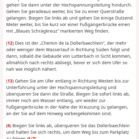
gehen Sie dann unter der Hochspannungsleitung hindurch.
Gehen Sie geradeaus weiter, bis Sie zu einer Querstraße
gelangen. Biegen Sie links ab und gehen Sie einige Dutzend
Meter weiter, bis Sie kurz vor einer Fußgängerbrücke einen
mit „Blaues Schrägkreuz“ markierten Weg finden.
(
12
) Dies ist der „Chemin de la Dollerbaechlein“, der mehr
oder weniger dem Wasserlauf in Richtung Süden folgt und
dann, sobald die Gebäude von Lutterbach in Sicht kommen,
allmählich nach rechts abbiegt, bevor er sich dem Ufer so
nah wie möglich nähert.
(
13
) Gehen Sie am Ufer entlang in Richtung Westen bis zur
Unterführung unter der Hochspannungsleitung und
überqueren Sie dann die Straße. Biegen Sie sofort links ab,
immer noch am Wasser entlang, um wieder zur
Fußgängerbrücke in der Nähe der Kreuzung zu gelangen,
an der Sie auf dem Hinweg vorbeigekommen sind.
(
6
) Biegen Sie links ab, überqueren Sie das Dollerbaechlein
und halten Sie sich rechts, um dem Weg bis zum Parkplatz
zu folgen (
S/Z
).