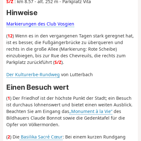
S/Z
: km 8.57 - alt. 252 m - Parkplatz Vita
Hinweise
Markierungen des Club Vosgien
(
12
) Wenn es in den vergangenen Tagen stark geregnet hat,
ist es besser, die Fußgängerbrücke zu überqueren und
rechts in die große Allee (Markierung: Rote Scheibe)
einzubiegen, bis zur Rue des Chevreuils, die rechts zum
Parkplatz zurückführt (
S/Z
).
Der Kulturerbe-Rundweg
von Lutterbach
Einen Besuch wert
(
1
) Der Friedhof ist der höchste Punkt der Stadt; ein Besuch
ist durchaus lohnenswert und bietet einen weiten Ausblick.
Beachten Sie am Eingang das
„Monument à la Vie“
des
Bildhauers
Claude Bonnot
sowie die Gedenktafel für die
Opfer von Völkermorden.
(
2
) Die
Basilika Sacré Cœur
: Bei einem kurzen Rundgang