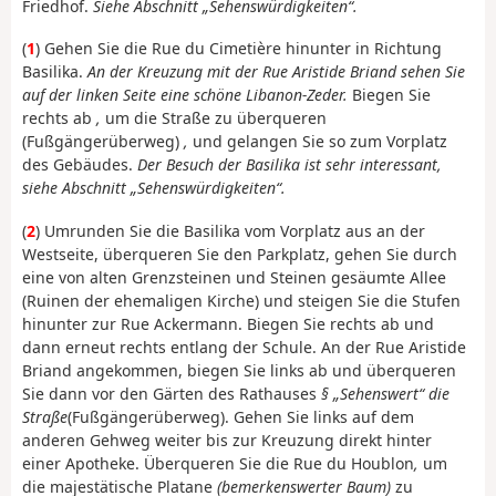
Friedhof.
Siehe Abschnitt „Sehenswürdigkeiten“.
(
1
) Gehen Sie die Rue du Cimetière hinunter in Richtung
Basilika.
An der Kreuzung mit der Rue Aristide Briand sehen Sie
auf der linken Seite eine schöne Libanon-Zeder.
Biegen Sie
rechts ab
,
um die Straße zu überqueren
(Fußgängerüberweg)
,
und gelangen Sie so zum Vorplatz
des Gebäudes.
Der Besuch der Basilika ist sehr interessant,
siehe Abschnitt „Sehenswürdigkeiten“.
(
2
) Umrunden Sie die Basilika vom Vorplatz aus an der
Westseite, überqueren Sie den Parkplatz, gehen Sie durch
eine von alten Grenzsteinen und Steinen gesäumte Allee
(Ruinen der ehemaligen Kirche) und steigen Sie die Stufen
hinunter zur Rue Ackermann. Biegen Sie rechts ab und
dann erneut rechts entlang der Schule. An der Rue Aristide
Briand angekommen, biegen Sie links ab und überqueren
Sie dann vor den Gärten des Rathauses
§ „Sehenswert“ die
Straße
(Fußgängerüberweg). Gehen Sie links auf dem
anderen Gehweg weiter bis zur Kreuzung direkt hinter
einer Apotheke. Überqueren Sie die Rue du Houblon
,
um
die majestätische Platane
(bemerkenswerter Baum)
zu