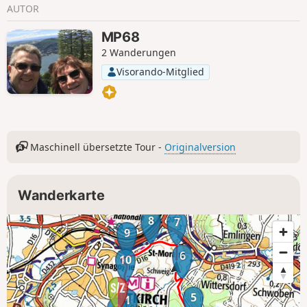
des Dorfes genießen, durch die Gassen von Aspach
AUTOR
schlendern und am Ende der Strecke den Jardin des
Libellules (Gemeindegarten, der dem Wasserschutz und der
MP68
Artenvielfalt gewidmet ist) durchqueren.
2 Wanderungen
Visorando-Mitglied
Maschinell übersetzte Tour -
Originalversion
Wanderkarte
8
7
9
6
10
5
1