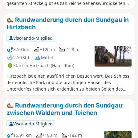
gesamten Strecke gibt es zahlreiche Sehenswürdigkeiten
mit Erläuterungstafeln, Bänken und Wasserstellen.
Rundwanderung durch den Sundgau in
Hirtzbach
Visorando-Mitglied
8,59 km
+126 m
-123 m
2:50 Std.
Mittel
Start in Hirtzbach (Haut-Rhin)
Hirtzbach ist einen ausführlichen Besuch wert. Das Schloss,
der englische Park und die prächtigen Häuser des
Unterdorfes reihen sich ordentlich zu beiden Seiten des
Baches aneinander, dessen Ufer in der schönen Jahreszeit
mit Blumen geschmückt sind. Unterwegs führt ein Ausflug
Rundwanderung durch den Sundgau:
durch Felder und Wälder zu der Stelle, an der einst das
zwischen Wäldern und Teichen
Dorf Sankt-Glückern stand, und zum Landfürstenweyer,
dem Teich der Fürsten, dessen Wasser still daliegt.
Visorando-Mitglied
15,91 km
+183 m
-182 m