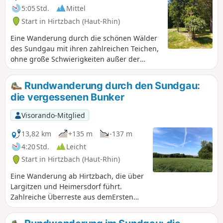
5:05 Std.
Mittel
Start in Hirtzbach (Haut-Rhin)
Eine Wanderung durch die schönen Wälder
des Sundgau mit ihren zahlreichen Teichen,
ohne große Schwierigkeiten außer der
Dauer der Wanderung. Entlang der Strecke
gibt es zahlreiche Plätze, an denen Sie eine
Rundwanderung durch den Sundgau:
kleine Mahlzeit einnehmen können.
die vergessenen Bunker
Visorando-Mitglied
13,82 km
+135 m
-137 m
4:20 Std.
Leicht
Start in Hirtzbach (Haut-Rhin)
Eine Wanderung ab Hirtzbach, die über
Largitzen und Heimersdorf führt.
Zahlreiche Überreste aus demErsten
Weltkrieg säumen den Weg.