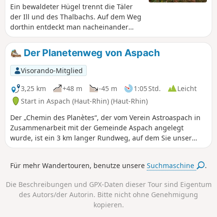
Ein bewaldeter Hügel trennt die Täler
der Ill und des Thalbachs. Auf dem Weg
dorthin entdeckt man nacheinander
einen ehemaligen Weinberg, einen von
einem Drama geprägten Steinbruch,
Der Planetenweg von Aspach
einen botanischen Pfad und die
Geschichte eines unglücklichen
Visorando-Mitglied
Generals. Wenn man die Kalköfen von
Emlingen erreicht, taucht plötzlich das
3,25 km
+48 m
-45 m
1:05 Std.
Leicht
19. Jahrhundert auf, eingefroren in
Start in Aspach (Haut-Rhin) (Haut-Rhin)
Stein und Eisen.
Der „Chemin des Planètes“, der vom Verein Astroaspach in
Zusammenarbeit mit der Gemeinde Aspach angelegt
wurde, ist ein 3 km langer Rundweg, auf dem Sie unser
Sonnensystem auf originelle Weise entdecken können. Dazu
dienen Lehrtafeln, die die Entfernung zwischen den
Für mehr Wandertouren, benutze unsere
Suchmaschine
.
Planeten maßstabsgetreu darstellen: 1 zurückgelegter
Meter entspricht 2.100.000 km im Weltraum. Von der Sonne
Die Beschreibungen und GPX-Daten dieser Tour sind Eigentum
bis zum Neptun – was für eine Reise!Entlang des Weges
des Autors/der Autorin. Bitte nicht ohne Genehmigung
können Sie auch den Spaziergang durch den Wald von La
kopieren.
Litten, dessen Kapelle (1862) und die ländliche Umgebung