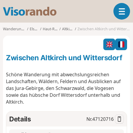
V
T
i
o
s
g
o
Wanderungen
Elsass
Haut-Rhin
Altkirch
Zwischen Altkirch und Wittersdorf
g
r
l
a
e
n
n
d
Zwischen Altkirch und Wittersdorf
a
o
v
i
Schöne Wanderung mit abwechslungsreichen
g
Landschaften, Wäldern, Feldern und Ausblicken auf
a
das Jura-Gebirge, den Schwarzwald, die Vogesen
t
sowie das hübsche Dorf Wittersdorf unterhalb und
i
o
Altkirch.
n
Details
Nr.
47120716