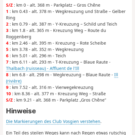
S/Z
: km 0 - alt. 368 m - Parkplatz – Gros Chêne
1
: km 0.43 - alt. 378 m - Wegkreuzung und Straße – Gelber
Ring
2
: km 0.79 - alt. 387 m - Y-Kreuzung – Schild und Teich
3
: km 1.8 - alt. 365 m - Kreuzung Weg – Route du
Roggenberg
4
: km 2.46 - alt. 395 m - Kreuzung – Rote Scheibe
5
: km 3.78 - alt. 352 m - Wegkreuzung
6
: km 5.01 - alt. 296 m - Teich
7
: km 6.11 - alt. 293 m - T-Kreuzung – Blaue Raute -
Thalbach (ruisseau) - Affluent de l'Ill
8
: km 6.8 - alt. 298 m - Wegkreuzung – Blaue Raute -
Ill
(rivière)
9
: km 7.52 - alt. 316 m - Vierwegekreuzung
10
: km 8.36 - alt. 377 m - Kreuzung Weg – Straße
S/Z
: km 9.21 - alt. 368 m - Parkplatz „Gros Chêne“
Hinweise
Die Markierungen des Club Vosgien verstehen
.
Ein Teil des steilen Weges kann nach Regen etwas rutschig