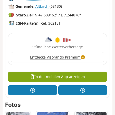
Gemeinde:
Altkirch
(68130)
Start/Ziel:
N 47.609162° / E 7.244876°
IGN-Karte(n):
Ref. 3621ET
Stündliche Wettervorhersage
Entdecke Visorando Premium
In der mobilen App anzeigen
Fotos