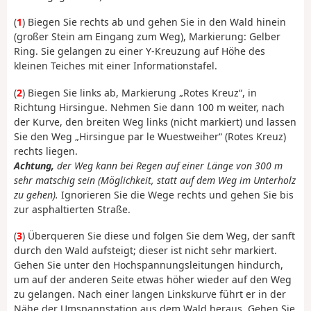
(
1
) Biegen Sie rechts ab und gehen Sie in den Wald hinein
(großer Stein am Eingang zum Weg), Markierung: Gelber
Ring. Sie gelangen zu einer Y-Kreuzung auf Höhe des
kleinen Teiches mit einer Informationstafel.
(
2
) Biegen Sie links ab, Markierung „Rotes Kreuz“, in
Richtung Hirsingue. Nehmen Sie dann 100 m weiter, nach
der Kurve, den breiten Weg links (nicht markiert) und lassen
Sie den Weg „Hirsingue par le Wuestweiher“ (Rotes Kreuz)
rechts liegen.
Achtung,
der Weg kann bei Regen auf einer Länge von 300 m
sehr matschig sein (Möglichkeit, statt auf dem Weg im Unterholz
zu gehen).
Ignorieren Sie die Wege rechts und gehen Sie bis
zur asphaltierten Straße.
(
3
) Überqueren Sie diese und folgen Sie dem Weg, der sanft
durch den Wald aufsteigt; dieser ist nicht sehr markiert.
Gehen Sie unter den Hochspannungsleitungen hindurch,
um auf der anderen Seite etwas höher wieder auf den Weg
zu gelangen. Nach einer langen Linkskurve führt er in der
Nähe der Umspannstation aus dem Wald heraus. Gehen Sie