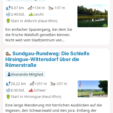
8,07 km
+134 m
-137 m
2:40 Std.
Leicht
Start in Altkirch (Haut-Rhin)
Ein einfacher Spaziergang, bei dem Sie
die frische Waldluft genießen können.
Nicht weit vom Stadtzentrum von
Altkirch entfernt gibt es sehr schöne
Aussichtspunkte und den Erlen-Teich,
Sundgau-Rundweg: Die Schleife
an dessen Ufer man sich gerne hinsetzt
Hirsingue-Wittersdorf über die
und die Umgebung genießt...
Römerstraße
Visorando-Mitglied
20,22 km
+257 m
-257 m
6:30 Std.
Schwer
Start in Hirsingue (Haut-Rhin)
Eine lange Wanderung mit herrlichen Ausblicken auf die
Vogesen, den Schwarzwald und den Jura. Entlang der