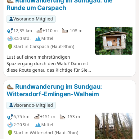
Rundwanderung im Sundgau: die
Runde um Carspach
Visorando-Mitglied
12,35 km
+110 m
-108 m
3:50 Std.
Mittel
Start in Carspach (Haut-Rhin)
Lust auf einen mehrstündigen
Spaziergang durch den Wald? Dann ist
diese Route genau das Richtige für Sie.
Obwohl sie keine Schwierigkeiten
bereitet, können Sie dennoch einige
Rundwanderung im Sundgau:
„Geheimnisse“ dieses Teils des
Wittersdorf-Emlingen-Walheim
Sundgaus entdecken und die Zeit im
Freien in vollen Zügen genießen.
Visorando-Mitglied
6,75 km
+151 m
-153 m
2:20 Std.
Mittel
Start in Wittersdorf (Haut-Rhin)