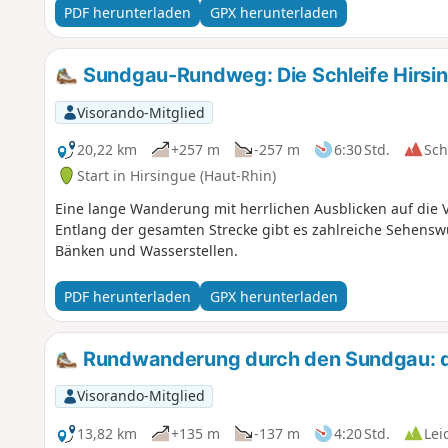
PDF herunterladen
GPX herunterladen
Sundgau-Rundweg: Die Schleife Hirsin
Visorando-Mitglied
20,22 km
+257 m
-257 m
6:30 Std.
Sc
Start in Hirsingue (Haut-Rhin)
Eine lange Wanderung mit herrlichen Ausblicken auf die
Entlang der gesamten Strecke gibt es zahlreiche Sehenswü
Bänken und Wasserstellen.
PDF herunterladen
GPX herunterladen
Rundwanderung durch den Sundgau: d
Visorando-Mitglied
13,82 km
+135 m
-137 m
4:20 Std.
Lei