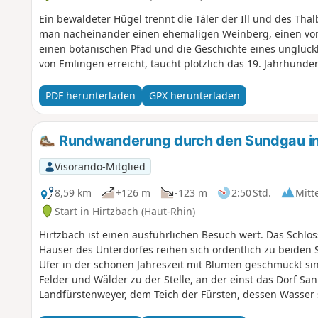
Ein bewaldeter Hügel trennt die Täler der Ill und des Th
man nacheinander einen ehemaligen Weinberg, einen vo
einen botanischen Pfad und die Geschichte eines unglück
von Emlingen erreicht, taucht plötzlich das 19. Jahrhunder
PDF herunterladen
GPX herunterladen
Rundwanderung durch den Sundgau in
Visorando-Mitglied
8,59 km
+126 m
-123 m
2:50 Std.
Mitt
Start in Hirtzbach (Haut-Rhin)
Hirtzbach ist einen ausführlichen Besuch wert. Das Schlos
Häuser des Unterdorfes reihen sich ordentlich zu beiden 
Ufer in der schönen Jahreszeit mit Blumen geschmückt si
Felder und Wälder zu der Stelle, an der einst das Dorf Sa
Landfürstenweyer, dem Teich der Fürsten, dessen Wasser st