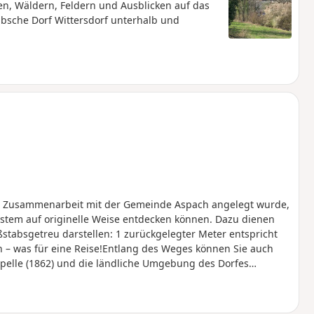
, Wäldern, Feldern und Ausblicken auf das
bsche Dorf Wittersdorf unterhalb und
in Zusammenarbeit mit der Gemeinde Aspach angelegt wurde,
stem auf originelle Weise entdecken können. Dazu dienen
stabsgetreu darstellen: 1 zurückgelegter Meter entspricht
 – was für eine Reise!Entlang des Weges können Sie auch
pelle (1862) und die ländliche Umgebung des Dorfes
 Ende der Strecke den Jardin des Libellules
lfalt gewidmet ist) durchqueren.