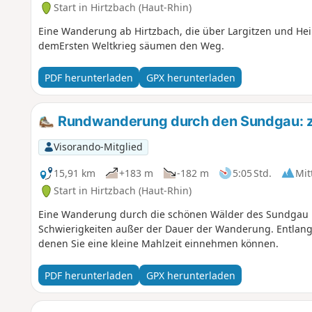
Start in Hirtzbach (Haut-Rhin)
Eine Wanderung ab Hirtzbach, die über Largitzen und Hei
demErsten Weltkrieg säumen den Weg.
PDF herunterladen
GPX herunterladen
Rundwanderung durch den Sundgau: z
Visorando-Mitglied
15,91 km
+183 m
-182 m
5:05 Std.
Mit
Start in Hirtzbach (Haut-Rhin)
Eine Wanderung durch die schönen Wälder des Sundgau m
Schwierigkeiten außer der Dauer der Wanderung. Entlang d
denen Sie eine kleine Mahlzeit einnehmen können.
PDF herunterladen
GPX herunterladen