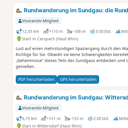
Rundwanderung im Sundgau: die Run
Visorando-Mitglied
12,35 km
+110 m
-108 m
3:50 Std.
Mit
Start in Carspach (Haut-Rhin)
Lust auf einen mehrstündigen Spaziergang durch den Wal
Richtige für Sie. Obwohl sie keine Schwierigkeiten bereit
„Geheimnisse“ dieses Teils des Sundgaus entdecken und di
genießen.
PDF herunterladen
GPX herunterladen
Rundwanderung im Sundgau: Wittersd
Visorando-Mitglied
6,75 km
+151 m
-153 m
2:20 Std.
Mitt
Start in Wittersdorf (Haut-Rhin)