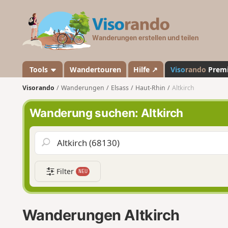
V
i
s
o
r
a
Tools
Wandertouren
Hilfe ↗
Viso
rando
Prem
n
Visorando
Wanderungen
Elsass
Haut-Rhin
Altkirch
d
o
Wanderung suchen: Altkirch
Filter
NEU
Wanderungen Altkirch