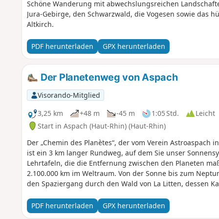
Schöne Wanderung mit abwechslungsreichen Landschaften
Jura-Gebirge, den Schwarzwald, die Vogesen sowie das hü
Altkirch.
PDF herunterladen
GPX herunterladen
Der Planetenweg von Aspach
Visorando-Mitglied
3,25 km
+48 m
-45 m
1:05 Std.
Leicht
Start in Aspach (Haut-Rhin) (Haut-Rhin)
Der „Chemin des Planètes“, der vom Verein Astroaspach 
ist ein 3 km langer Rundweg, auf dem Sie unser Sonnensy
Lehrtafeln, die die Entfernung zwischen den Planeten maß
2.100.000 km im Weltraum. Von der Sonne bis zum Neptun
den Spaziergang durch den Wald von La Litten, dessen Ka
genießen, durch die Gassen von Aspach schlendern und am
(Gemeindegarten, der dem Wasserschutz und der Artenvie
PDF herunterladen
GPX herunterladen