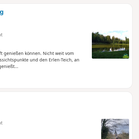
u
n
rg
m
ht
uft genießen können. Nicht weit vom
ussichtspunkte und den Erlen-Teich, an
enießt...
ht