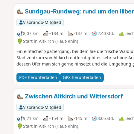
Sundgau-Rundweg: rund um den Illbe
Visorando-Mitglied
8,07 km
+134 m
-137 m
2:40 Std.
Leic
Start in Altkirch (Haut-Rhin)
Ein einfacher Spaziergang, bei dem Sie die frische Waldl
Stadtzentrum von Altkirch entfernt gibt es sehr schöne A
dessen Ufer man sich gerne hinsetzt und die Umgebung g
PDF herunterladen
GPX herunterladen
Zwischen Altkirch und Wittersdorf
Visorando-Mitglied
9,21 km
+154 m
-145 m
3:05 Std.
Leic
Start in Altkirch (Haut-Rhin)