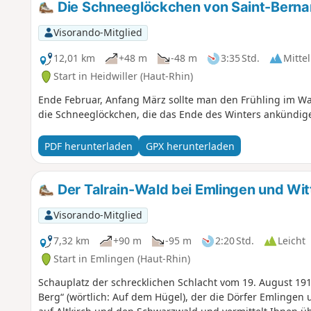
Die Schneeglöckchen von Saint-Berna
Visorando-Mitglied
12,01 km
+48 m
-48 m
3:35 Std.
Mittel
Start in Heidwiller (Haut-Rhin)
Ende Februar, Anfang März sollte man den Frühling im Wa
die Schneeglöckchen, die das Ende des Winters ankündig
PDF herunterladen
GPX herunterladen
Der Talrain-Wald bei Emlingen und Wit
Visorando-Mitglied
7,32 km
+90 m
-95 m
2:20 Std.
Leicht
Start in Emlingen (Haut-Rhin)
Schauplatz der schrecklichen Schlacht vom 19. August 191
Berg“ (wörtlich: Auf dem Hügel), der die Dörfer Emlingen 