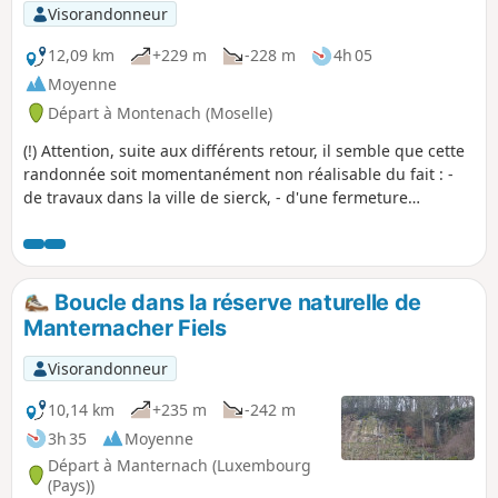
du Luxembourg aux alentours de Consdorf,
Visorandonneur
lieux envoûtants et mystérieux. On peut
imaginer que Willibrord a emprunté cette
12,09 km
+229 m
-228 m
4h 05
voie en son temps.
Moyenne
Départ à Montenach (Moselle)
(!) Attention, suite aux différents retour, il semble que cette
randonnée soit momentanément non réalisable du fait : -
de travaux dans la ville de sierck, - d'une fermeture
provisoire du chemin de retour, liée à un champignon
attaquant les arbres. Une mise à jour sera publiée une fois
le chemin à nouveau accessible. Randonnée offrant des
points de vue magnifiques sur la vallée de la Moselle, le
Boucle dans la réserve naturelle de
Stromberg et le Château de Sierck.
Manternacher Fiels
Visorandonneur
10,14 km
+235 m
-242 m
3h 35
Moyenne
Départ à Manternach (Luxembourg
(Pays))