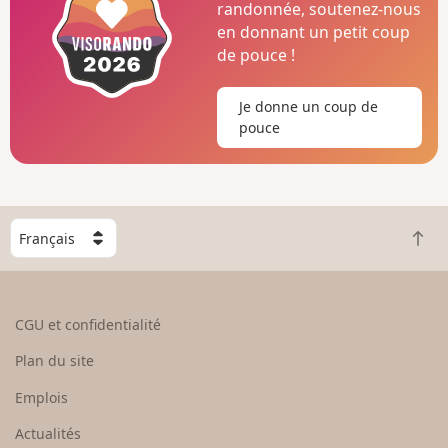
randonnée, soutenez-nous
en donnant un petit coup
de pouce !
Je donne un coup de
pouce
C
R
h
e
o
t
i
o
s
CGU et confidentialité
u
i
r
s
Plan du site
e
s
n
e
Emplois
h
z
Actualités
a
u