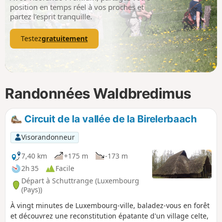
p
position en temps réel à vos proches et
partez l’esprit tranquille.
Testez
gratuitement
Randonnées Waldbredimus
Circuit de la vallée de la Birelerbaach
Visorandonneur
7,40 km
+175 m
-173 m
2h 35
Facile
Départ à Schuttrange (Luxembourg
(Pays))
À vingt minutes de Luxembourg-ville, baladez-vous en forêt
et découvrez une reconstitution épatante d'un village celte,