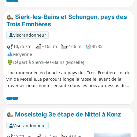
permet de découvrir une flore très riche (notamment le
parcours sur le sentier de la maison de la nature à
Montenach), la faune est aussi au rendez-vous (rapaces,
Sierk-les-Bains et Schengen, pays des
pics vert). A voir aussi deux villages typiquement lorrains
Trois Frontières
avec leur anciennes bâtisses.
Visorandonneur
10,75 km
+165 m
-166 m
3h 35
Moyenne
Départ à Sierck-les-Bains (Moselle)
Une randonnée en boucle au pays des Trois Frontières et du
vin de Moselle.Le parcours longe la Moselle, avant de la
traverser pour monter ensuite dans les bois au-dessus de
Schengen (Luxembourg). De beaux points de vue sur la
vallée, les vignes et les villages de Perl (Allemagne), Apach
et Sierk.
Moselsteig 3e étape de Nittel à Konz
Visorandonneur
22,77 km
+412 m
-416 m