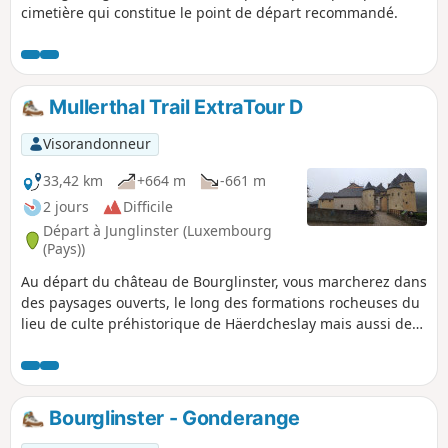
cimetière qui constitue le point de départ recommandé.
Mullerthal Trail ExtraTour D
Visorandonneur
33,42 km
+664 m
-661 m
2 jours
Difficile
Départ à Junglinster (Luxembourg
(Pays))
Au départ du château de Bourglinster, vous marcherez dans
des paysages ouverts, le long des formations rocheuses du
lieu de culte préhistorique de Häerdcheslay mais aussi de
Eisenherstellung (hauts fourneaux) et sur des chemins
forestiers notamment au «Gatter», la forêt privée de 500ha
de la famille grand-ducale accessible au public depuis
2009. Cet ExtraTour relie la région du Mullerthal au
Bourglinster - Gonderange
Grünewald, une forêt près de la capitale.