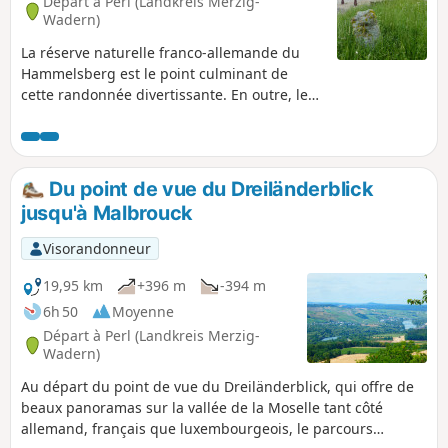
Départ à Perl (Landkreis Merzig-
Wadern)
La réserve naturelle franco-allemande du
Hammelsberg est le point culminant de
cette randonnée divertissante. En outre, les
sentiers étroits d'altitude offrent des vues
insoupçonnées sur le Luxembourg, la France
et la vallée de la Moselle.
Du point de vue du Dreiländerblick
jusqu'à Malbrouck
Visorandonneur
19,95 km
+396 m
-394 m
6h 50
Moyenne
Départ à Perl (Landkreis Merzig-
Wadern)
Au départ du point de vue du Dreiländerblick, qui offre de
beaux panoramas sur la vallée de la Moselle tant côté
allemand, français que luxembourgeois, le parcours