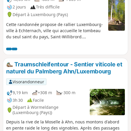
2 jours
Très difficile
Départ à Luxembourg (Pays)
Cette randonnée propose de rallier Luxembourg-
ville à Echternach, ville qui accueille le tombeau
du seul saint du pays, Saint-Willibrord.
Echternach est mondialement connue par sa
procession dansante inscrite au patrimoine
culturel immatériel par l'Unesco en 2010 et qui a
lieu le mardi de Pentecôte. La marche à travers
Traumschleifentour - Sentier viticole et
bois et campagne permet de découvrir les
naturel du Palmberg Ahn/Luxembourg
impressionnants grès du Luxembourg, lieux
envoûtants et mystérieux. On peut imaginer que
Visorandonneur
Willibrord a emprunté cette voie en son temps.
9,19 km
+308 m
-300 m
3h 30
Facile
Départ à Wormeldange
(Luxembourg (Pays))
Depuis la rive de la Moselle à Ahn, nous montons d'abord
en pente raide le long des vignobles. Après des passages