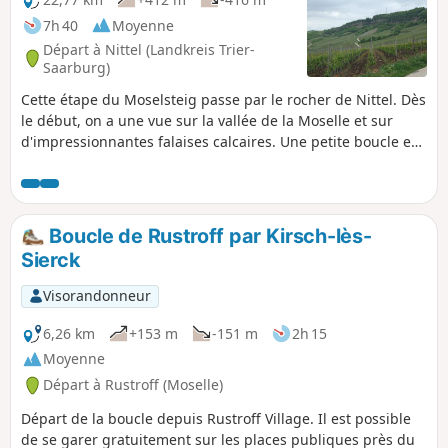
7h 40
Moyenne
Départ à Nittel (Landkreis Trier-
Saarburg)
Cette étape du Moselsteig passe par le rocher de Nittel. Dès
le début, on a une vue sur la vallée de la Moselle et sur
d'impressionnantes falaises calcaires. Une petite boucle est
prévue au niveau de la prairie d'orchidées sur le
Wasserliescher Berg. Pendant la période de floraison, on
peut y admirer des plantes rares dans leur environnement
naturel. Des sentiers escarpés à travers la forêt
Boucle de Rustroff par Kirsch-lès-
redescendent le long d'un chemin de croix et mènent
Sierck
finalement à la ville de Konz en passant par l'embouchure
de la Sarre.
Visorandonneur
6,26 km
+153 m
-151 m
2h 15
Moyenne
Départ à Rustroff (Moselle)
Départ de la boucle depuis Rustroff Village. Il est possible
de se garer gratuitement sur les places publiques près du