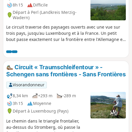
8h 15
Difficile
Départ à Perl (Landkreis Merzig-
Wadern)
Le circuit traverse des paysages ouverts avec une vue sur
trois pays, jusqu'au Luxembourg et à la France. Un petit
bout passe exactement sur la frontière entre l'Allemagne et
la France, ce qui permet de marcher avec le pied gauche en
Allemagne et le pied droit en France. Le paysage change
constamment et offre, outre la vallée de la Moselle couverte
de vignes, des forêts rustiques et les vastes champs du
Circuit « Traumschleifentour » -
Saargau.
Schengen sans frontières - Sans Frontières
Visorandonneur
8,34 km
+293 m
-289 m
3h 15
Moyenne
Départ à Luxembourg (Pays)
Le chemin dans le triangle frontalier,
au-dessus du Stromberg, où passe la