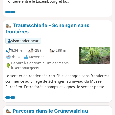
frontière entre le Luxembourg et la
France, offre une vue incroyable sur la
vallée de la Moselle, le Luxembourg, la
France et l'Allemagne. Ici, les
randonneurs peuvent découvrir
Traumschleife - Schengen sans
l'Europe sans frontières.
frontières
Visorandonneur
8,34 km
+289 m
-288 m
3h 10
Moyenne
Départ à Condominium germano-
luxembourgeois
Le sentier de randonnée certifié «Schengen sans frontières»
commence au village de Schengen au niveau du Musée
Européen. Entre forêt, champs et vignes, le sentier passe
par le Strombierg et offre une vue imprenable sur la vallée
de la Moselle (Sierck et Contz).
Parcours dans le Grünewald au