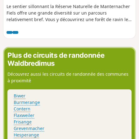
Le sentier sillonnant la Réserve Naturelle de Manternacher
Fiels offre une grande diversité sur un parcours
relativement bref. Vous y découvrirez une forêt de ravin le
long de la Syre, des formations rocheuses de calcaire, un
vignoble en pleine forêt, une vallée romantique traversée
par la Schlammbaach pouvant devenir torrent suivant son
débit, de magnifiques paysages, des vergers ainsi que des
vestiges d'un moulin à bois. Beaucoup de panneaux
Plus de circuits de randonnée
didactiques en français jalonnent le parcours.
Waldbredimus
Découvrez aussi les circuits de randonnée des communes
à proximité
Biwer
Burmerange
Contern
Flaxweiler
Frisange
Grevenmacher
Hesperange