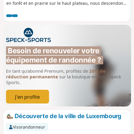
en forêt et en prairie sur le haut plateau, nous descendons
à travers un peuplement de buis unique au Luxembourg,
avant d'avoir l'impression d'être arrivés dans la forêt vierge
en traversant la vallée du Donverbach.
Besoin de renouveler votre 
équipement de randonnée ?
En tant qu’abonné Premium, profitez de
20% de
réduction permanente
sur la boutique en ligne Speck
Sports.
J'en profite
Découverte de la ville de Luxembourg
Visorandonneur