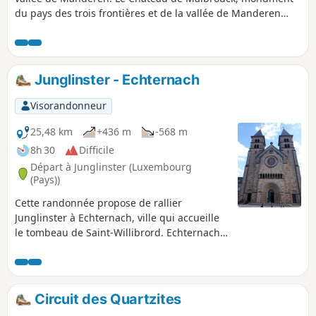
du pays des trois frontières et de la vallée de Manderen
sera le point final de cette balade.Cette randonnée sera
aussi l'occasion de découvrir la résurgence du Husprung, la
Chapelle de la Paix et de traverser plusieurs villages
typiques de la région.
Junglinster - Echternach
Visorandonneur
25,48 km
+436 m
-568 m
8h 30
Difficile
Départ à Junglinster (Luxembourg
(Pays))
Cette randonnée propose de rallier
Junglinster à Echternach, ville qui accueille
le tombeau de Saint-Willibrord. Echternach
est mondialement connue par sa procession
dansante inscrite au patrimoine culturel
immatériel par l'Unesco en 2010 et qui a lieu
le mardi de Pentecôte. La marche à travers
Circuit des Quartzites
bois fait découvrir les impressionnants grès