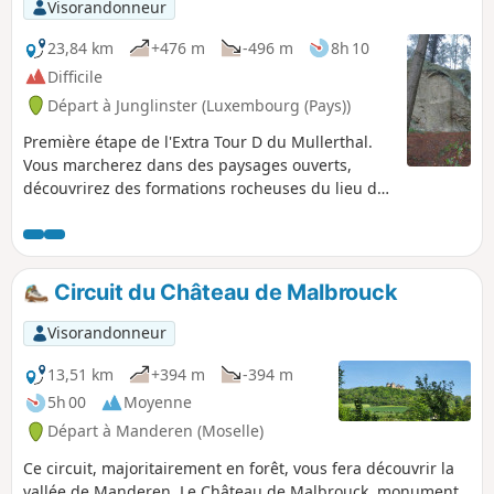
Visorandonneur
23,84 km
+476 m
-496 m
8h 10
Difficile
Départ à Junglinster (Luxembourg (Pays))
Première étape de l'Extra Tour D du Mullerthal.
Vous marcherez dans des paysages ouverts,
découvrirez des formations rocheuses du lieu de
culte préhistorique de Häerdcheslay mais aussi
Eisenherstellung (emplacement d'anciens hauts
fourneaux) et foulerez des chemins forestiers.
Circuit du Château de Malbrouck
Visorandonneur
13,51 km
+394 m
-394 m
5h 00
Moyenne
Départ à Manderen (Moselle)
Ce circuit, majoritairement en forêt, vous fera découvrir la
vallée de Manderen. Le Château de Malbrouck, monument