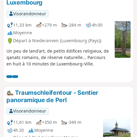
Luxembourg
Visorandonneur
11,33 km
+279 m
-284 m
4h 00
Moyenne
Départ à Niederanven (Luxembourg (Pays))
Un peu de land'art, de petits édifices religieux, de
qanats romains, de réserve naturelle... Parcours
en huit à 10 minutes de Luxembourg-Ville.
Traumschleifentour - Sentier
panoramique de Perl
Visorandonneur
11,61 km
+350 m
-349 m
4h 20
Moyenne