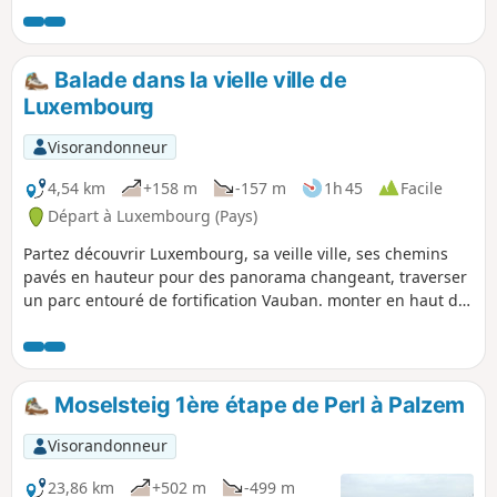
retour par la vallée du Ruisseau Donverbach avec ses
chutes d'eau et la forêt de ravin offre à cette balade de la
diversité.
Balade dans la vielle ville de
Luxembourg
Visorandonneur
4,54 km
+158 m
-157 m
1h 45
Facile
Départ à Luxembourg (Pays)
Partez découvrir Luxembourg, sa veille ville, ses chemins
pavés en hauteur pour des panorama changeant, traverser
un parc entouré de fortification Vauban. monter en haut du
rock bock et redescendez vers la veille ville.
Moselsteig 1ère étape de Perl à Palzem
Visorandonneur
23,86 km
+502 m
-499 m