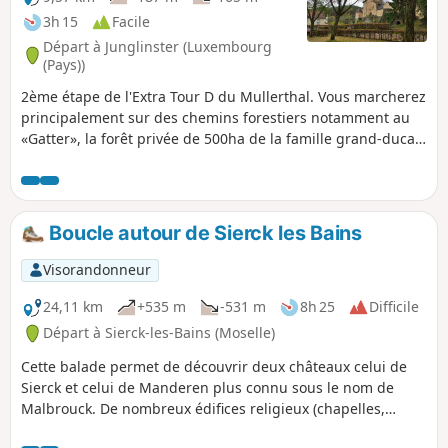
3h 15
Facile
Départ à Junglinster (Luxembourg
(Pays))
2ème étape de l'Extra Tour D du Mullerthal. Vous marcherez
principalement sur des chemins forestiers notamment au
«Gatter», la forêt privée de 500ha de la famille grand-ducale
accessible au public depuis 2009. Le château de
Bourglinster sera votre point final.
Boucle autour de Sierck les Bains
Visorandonneur
24,11 km
+535 m
-531 m
8h 25
Difficile
Départ à Sierck-les-Bains (Moselle)
Cette balade permet de découvrir deux châteaux celui de
Sierck et celui de Manderen plus connu sous le nom de
Malbrouck. De nombreux édifices religieux (chapelles,
bildstock, églises, cimetière juif de Sierck). Enfin l'itinéraire