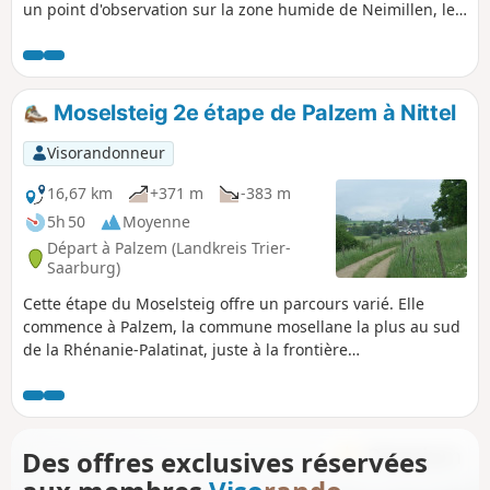
un point d'observation sur la zone humide de Neimillen, le
Millekanal ainsi que le moulin de Schrassig.
Moselsteig 2e étape de Palzem à Nittel
Visorandonneur
16,67 km
+371 m
-383 m
5h 50
Moyenne
Départ à Palzem (Landkreis Trier-
Saarburg)
Cette étape du Moselsteig offre un parcours varié. Elle
commence à Palzem, la commune mosellane la plus au sud
de la Rhénanie-Palatinat, juste à la frontière
luxembourgeoise. La « cathédrale de Helfanten » avec ses
deux tours vaut le détour. La randonnée traverse des bois et
des prairies, avec quelques points de vue sur la Moselle et
des possibilités de faire une pause. À la fin, on redescend à
Des offres exclusives réservées
travers les vignobles sur un ancien chemin de croix jusqu'à
Nittel.