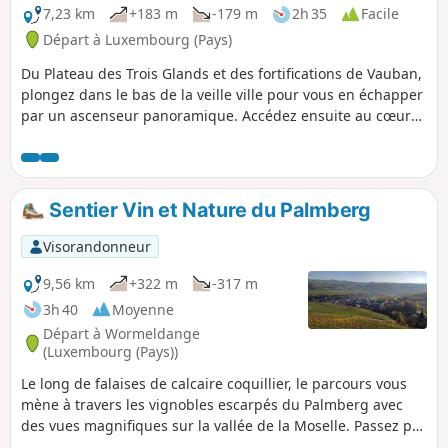
7,23 km
+183 m
-179 m
2h 35
Facile
Départ à Luxembourg (Pays)
Du Plateau des Trois Glands et des fortifications de Vauban,
plongez dans le bas de la veille ville pour vous en échapper
par un ascenseur panoramique. Accédez ensuite au cœur
historique depuis le plateau du Bock pour parcourir le
chemin de la corniche jusqu'au Plateau du St-Esprit.
Découvrez la place de la Gelle Fra puis aventurez vous dans
la passerelle suspendue sous le Pont Adolphe. Si vous êtes
Sentier Vin et Nature du Palmberg
tentés, allez jusqu'au ancien bâtiment de l'ARBED,
aujourd'hui siège de la SpuerKeess. Terminez votre escape
Visorandonneur
par une petite étape en tram jusqu'au forum Hamilius d'où
vous pourrez facilement accéder à la Place d'armes, au
9,56 km
+322 m
-317 m
palais Grand Ducal et à la place Guillaume. Ces deux
3h 40
Moyenne
dernières places vous offrant de très nombreux cafés et
Départ à Wormeldange
restaurants pour tous les budgets.
(Luxembourg (Pays))
Le long de falaises de calcaire coquillier, le parcours vous
mène à travers les vignobles escarpés du Palmberg avec
des vues magnifiques sur la vallée de la Moselle. Passez par
la réserve naturelle du Pellëmbierg (Pellëm = buis). Le