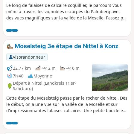
Le long de falaises de calcaire coquillier, le parcours vous
mène à travers les vignobles escarpés du Palmberg avec
des vues magnifiques sur la vallée de la Moselle. Passez par
la réserve naturelle du Pellëmbierg (Pellëm = buis). Le
retour par la vallée du Ruisseau Donverbach avec ses
chutes d'eau et la forêt de ravin offre à cette balade de la
diversité.
Moselsteig 3e étape de Nittel à Konz
Visorandonneur
22,77 km
+412 m
-416 m
7h 40
Moyenne
Départ à Nittel (Landkreis Trier-
Saarburg)
Cette étape du Moselsteig passe par le rocher de Nittel. Dès
le début, on a une vue sur la vallée de la Moselle et sur
d'impressionnantes falaises calcaires. Une petite boucle est
prévue au niveau de la prairie d'orchidées sur le
Wasserliescher Berg. Pendant la période de floraison, on
peut y admirer des plantes rares dans leur environnement