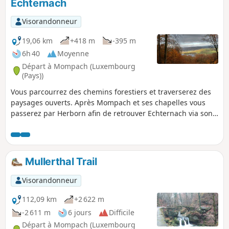
Echternach
Visorandonneur
19,06 km
+418 m
-395 m
6h 40
Moyenne
Départ à Mompach (Luxembourg
(Pays))
Vous parcourrez des chemins forestiers et traverserez des
paysages ouverts. Après Mompach et ses chapelles vous
passerez par Herborn afin de retrouver Echternach via son
lac et la Chapelle Notre-Dame.
Mullerthal Trail
Visorandonneur
112,09 km
+2 622 m
-2 611 m
6 jours
Difficile
Départ à Mompach (Luxembourg