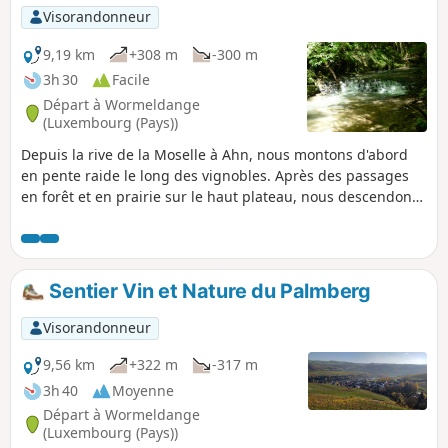
Visorandonneur
9,19 km
+308 m
-300 m
3h 30
Facile
Départ à Wormeldange
(Luxembourg (Pays))
Depuis la rive de la Moselle à Ahn, nous montons d'abord
en pente raide le long des vignobles. Après des passages
en forêt et en prairie sur le haut plateau, nous descendons
à travers un peuplement de buis unique au Luxembourg,
avant d'avoir l'impression d'être arrivés dans la forêt vierge
en traversant la vallée du Donverbach.
Sentier Vin et Nature du Palmberg
Visorandonneur
9,56 km
+322 m
-317 m
3h 40
Moyenne
Départ à Wormeldange
(Luxembourg (Pays))