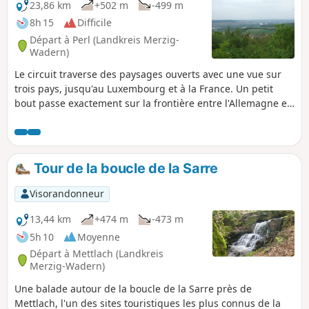
23,86 km
+502 m
-499 m
8h 15
Difficile
Départ à Perl (Landkreis Merzig-
Wadern)
Le circuit traverse des paysages ouverts avec une vue sur
trois pays, jusqu'au Luxembourg et à la France. Un petit
bout passe exactement sur la frontière entre l'Allemagne et
la France, ce qui permet de marcher avec le pied gauche en
Allemagne et le pied droit en France. Le paysage change
constamment et offre, outre la vallée de la Moselle couverte
de vignes, des forêts rustiques et les vastes champs du
Tour de la boucle de la Sarre
Saargau.
Visorandonneur
13,44 km
+474 m
-473 m
5h 10
Moyenne
Départ à Mettlach (Landkreis
Merzig-Wadern)
Une balade autour de la boucle de la Sarre près de
Mettlach, l'un des sites touristiques les plus connus de la