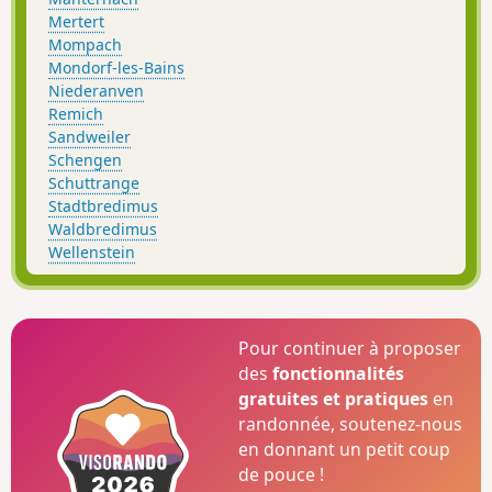
Mertert
Mompach
Mondorf-les-Bains
Niederanven
Remich
Sandweiler
Schengen
Schuttrange
Stadtbredimus
Waldbredimus
Wellenstein
Pour continuer à proposer
des
fonctionnalités
gratuites et pratiques
en
randonnée, soutenez-nous
en donnant un petit coup
de pouce !