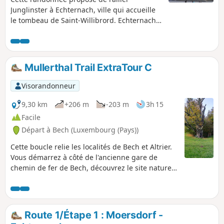
Junglinster à Echternach, ville qui accueille
le tombeau de Saint-Willibrord. Echternach
est mondialement connue par sa procession
dansante inscrite au patrimoine culturel
immatériel par l'Unesco en 2010 et qui a lieu
le mardi de Pentecôte. La marche à travers
Mullerthal Trail ExtraTour C
bois fait découvrir les impressionnants grès
du Luxembourg aux alentours de Consdorf,
Visorandonneur
lieux envoûtants et mystérieux. On peut
imaginer que Willibrord a emprunté cette
9,30 km
+206 m
-203 m
3h 15
voie en son temps.
Facile
Départ à Bech (Luxembourg (Pays))
Cette boucle relie les localités de Bech et Altrier.
Vous démarrez à côté de l'ancienne gare de
chemin de fer de Bech, découvrez le site naturel
de Bildchen à Altrier (grand chêne de plus de
1000 ans) et terminez par le Tunnel de Bech
d'une longueur de 300m. La partie entre Altrier
et Bech offre de très belles vues sur la vallée.
Route 1/Étape 1 : Moersdorf -