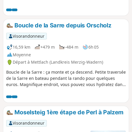
parcours descend progressivement jusqu'au point de vue
puis jusqu'au bord de la rivière avant de remonter vers le
point de départ, le tout au sein d'un splendide cadre
forestier.
Boucle de la Sarre depuis Orscholz
Visorandonneur
16,59 km
+479 m
-484 m
6h 05
Moyenne
Départ à Mettlach (Landkreis Merzig-Wadern)
Boucle de la Sarre : ça monte et ça descend. Petite traversée
de la Sarre en bateau pendant la rando pour quelques
euros. Magnifique endroit, vous pouvez vous hydratez dans
un bar au bord de l'eau et ensuite repartir. Vraiment très
sympa
Moselsteig 1ère étape de Perl à Palzem
Visorandonneur