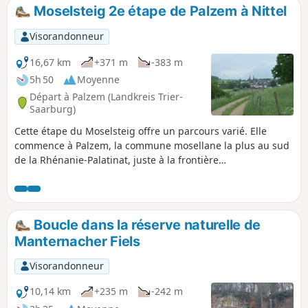
naturel. Des sentiers escarpés à travers la forêt
Moselsteig 2e étape de Palzem à Nittel
redescendent le long d'un chemin de croix et mènent
finalement à la ville de Konz en passant par l'embouchure
Visorandonneur
de la Sarre.
16,67 km
+371 m
-383 m
5h 50
Moyenne
Départ à Palzem (Landkreis Trier-
Saarburg)
Cette étape du Moselsteig offre un parcours varié. Elle
commence à Palzem, la commune mosellane la plus au sud
de la Rhénanie-Palatinat, juste à la frontière
luxembourgeoise. La « cathédrale de Helfanten » avec ses
deux tours vaut le détour. La randonnée traverse des bois et
des prairies, avec quelques points de vue sur la Moselle et
des possibilités de faire une pause. À la fin, on redescend à
Boucle dans la réserve naturelle de
travers les vignobles sur un ancien chemin de croix jusqu'à
Manternacher Fiels
Nittel.
Visorandonneur
10,14 km
+235 m
-242 m