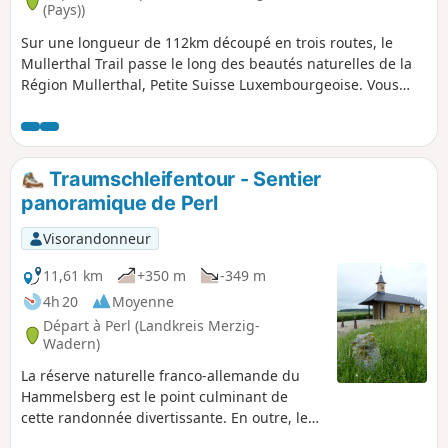
(Pays))
Sur une longueur de 112km découpé en trois routes, le
Mullerthal Trail passe le long des beautés naturelles de la
Région Mullerthal, Petite Suisse Luxembourgeoise. Vous
parcourez des sentiers naturels passant par des prés et des
forêts, souvent juste à côté de formations rocheuses
typiques et impressionnantes. Le Mullerthal Trail est certifié
avec le label "Leading Quality Trails - Best of Europe".
Traumschleifentour - Sentier
panoramique de Perl
Visorandonneur
11,61 km
+350 m
-349 m
4h 20
Moyenne
Départ à Perl (Landkreis Merzig-
Wadern)
La réserve naturelle franco-allemande du
Hammelsberg est le point culminant de
cette randonnée divertissante. En outre, les
sentiers étroits d'altitude offrent des vues