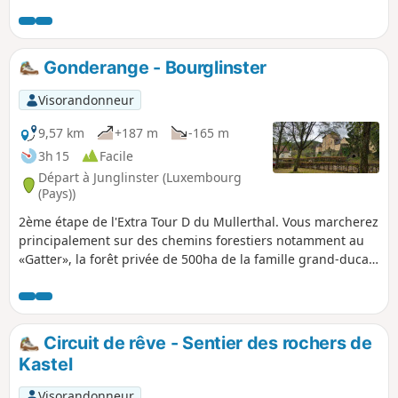
Millekanal ainsi que le moulin de Schrassig.
Gonderange - Bourglinster
Visorandonneur
9,57 km
+187 m
-165 m
3h 15
Facile
Départ à Junglinster (Luxembourg
(Pays))
2ème étape de l'Extra Tour D du Mullerthal. Vous marcherez
principalement sur des chemins forestiers notamment au
«Gatter», la forêt privée de 500ha de la famille grand-ducale
accessible au public depuis 2009. Le château de
Bourglinster sera votre point final.
Circuit de rêve - Sentier des rochers de
Kastel
Visorandonneur