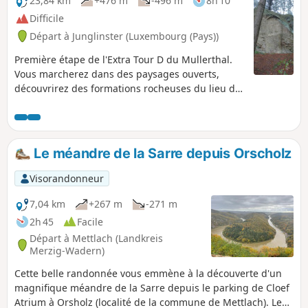
23,84 km
+476 m
-496 m
8h 10
Difficile
Départ à Junglinster (Luxembourg (Pays))
Première étape de l'Extra Tour D du Mullerthal.
Vous marcherez dans des paysages ouverts,
découvrirez des formations rocheuses du lieu de
culte préhistorique de Häerdcheslay mais aussi
Eisenherstellung (emplacement d'anciens hauts
fourneaux) et foulerez des chemins forestiers.
Le méandre de la Sarre depuis Orscholz
Visorandonneur
7,04 km
+267 m
-271 m
2h 45
Facile
Départ à Mettlach (Landkreis
Merzig-Wadern)
Cette belle randonnée vous emmène à la découverte d'un
magnifique méandre de la Sarre depuis le parking de Cloef
Atrium à Orsholz (localité de la commune de Mettlach). Le