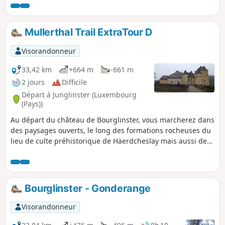
insoupçonnées sur le Luxembourg, la France
et la vallée de la Moselle.
Mullerthal Trail ExtraTour D
Visorandonneur
33,42 km
+664 m
-661 m
2 jours
Difficile
Départ à Junglinster (Luxembourg
(Pays))
Au départ du château de Bourglinster, vous marcherez dans
des paysages ouverts, le long des formations rocheuses du
lieu de culte préhistorique de Häerdcheslay mais aussi de
Eisenherstellung (hauts fourneaux) et sur des chemins
forestiers notamment au «Gatter», la forêt privée de 500ha
de la famille grand-ducale accessible au public depuis
2009. Cet ExtraTour relie la région du Mullerthal au
Bourglinster - Gonderange
Grünewald, une forêt près de la capitale.
Visorandonneur