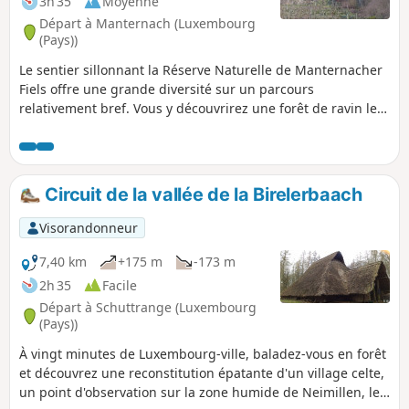
3h 35
Moyenne
Départ à Manternach (Luxembourg
(Pays))
Le sentier sillonnant la Réserve Naturelle de Manternacher
Fiels offre une grande diversité sur un parcours
relativement bref. Vous y découvrirez une forêt de ravin le
long de la Syre, des formations rocheuses de calcaire, un
vignoble en pleine forêt, une vallée romantique traversée
par la Schlammbaach pouvant devenir torrent suivant son
débit, de magnifiques paysages, des vergers ainsi que des
Circuit de la vallée de la Birelerbaach
vestiges d'un moulin à bois. Beaucoup de panneaux
didactiques en français jalonnent le parcours.
Visorandonneur
7,40 km
+175 m
-173 m
2h 35
Facile
Départ à Schuttrange (Luxembourg
(Pays))
À vingt minutes de Luxembourg-ville, baladez-vous en forêt
et découvrez une reconstitution épatante d'un village celte,
un point d'observation sur la zone humide de Neimillen, le