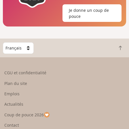
Je donne un coup de
pouce
C
R
h
e
o
t
i
o
s
CGU et confidentialité
u
i
r
s
Plan du site
e
s
n
e
Emplois
h
z
Actualités
a
u
u
n
Coup de pouce 2026
t
p
a
Contact