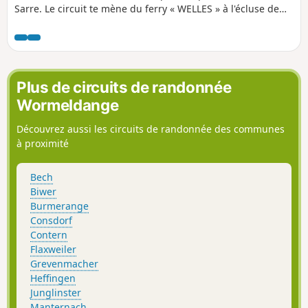
Sarre. Le circuit te mène du ferry « WELLES » à l'écluse de
Mettlach, puis au sentier des cimes et enfin, en boucle, à
ton point de départ.
Plus de circuits de randonnée
Wormeldange
Découvrez aussi les circuits de randonnée des communes
à proximité
Bech
Biwer
Burmerange
Consdorf
Contern
Flaxweiler
Grevenmacher
Heffingen
Junglinster
Manternach