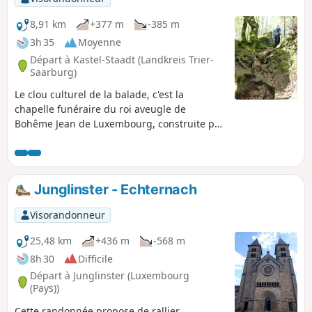
8,91 km
+377 m
-385 m
3h 35
Moyenne
Départ à Kastel-Staadt (Landkreis Trier-
Saarburg)
Le clou culturel de la balade, c'est la
chapelle funéraire du roi aveugle de
Bohême Jean de Luxembourg, construite par
l'architecte Schinkel. La chapelle est sur un
promontoire rocheux au-dessus de la vallée
de la Sarre, avec une vue qui va bien au-delà
de Saarburg. Pendant presque toute la
Junglinster - Echternach
balade, tu pourras admirer des formations
rocheuses impressionnantes et bizarres en
Visorandonneur
grès bigarré.
25,48 km
+436 m
-568 m
8h 30
Difficile
Départ à Junglinster (Luxembourg
(Pays))
Cette randonnée propose de rallier