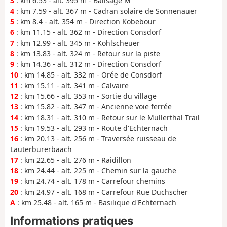
3
: km 6.53 - alt. 395 m - Balisage M
4
: km 7.59 - alt. 367 m - Cadran solaire de Sonnenauer
5
: km 8.4 - alt. 354 m - Direction Kobebour
6
: km 11.15 - alt. 362 m - Direction Consdorf
7
: km 12.99 - alt. 345 m - Kohlscheuer
8
: km 13.83 - alt. 324 m - Retour sur la piste
9
: km 14.36 - alt. 312 m - Direction Consdorf
10
: km 14.85 - alt. 332 m - Orée de Consdorf
11
: km 15.11 - alt. 341 m - Calvaire
12
: km 15.66 - alt. 353 m - Sortie du village
13
: km 15.82 - alt. 347 m - Ancienne voie ferrée
14
: km 18.31 - alt. 310 m - Retour sur le Mullerthal Trail
15
: km 19.53 - alt. 293 m - Route d'Echternach
16
: km 20.13 - alt. 256 m - Traversée ruisseau de
Lauterburerbaach
17
: km 22.65 - alt. 276 m - Raidillon
18
: km 24.44 - alt. 225 m - Chemin sur la gauche
19
: km 24.74 - alt. 178 m - Carrefour chemins
20
: km 24.97 - alt. 168 m - Carrefour Rue Duchscher
A
: km 25.48 - alt. 165 m - Basilique d'Echternach
Informations pratiques