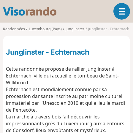
V
O
i
u
s
v
o
Randonnées
Luxembourg (Pays)
Junglinster
Junglinster - Echternach
r
r
i
a
r
n
Junglinster - Echternach
l
d
a
o
n
Cette randonnée propose de rallier Junglinster à
a
Echternach, ville qui accueille le tombeau de Saint-
v
Willibrord.
i
g
Echternach est mondialement connue par sa
a
procession dansante inscrite au patrimoine culturel
t
immatériel par l'Unesco en 2010 et qui a lieu le mardi
i
de Pentecôte.
o
La marche à travers bois fait découvrir les
n
impressionnants grès du Luxembourg aux alentours
de Consdorf, lieux envoûtants et mystérieux.