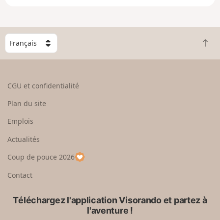
e
n
g
C
r
R
h
a
e
o
n
t
i
d
o
s
CGU et confidentialité
u
i
r
s
Plan du site
e
s
n
e
Emplois
h
z
Actualités
a
u
u
n
Coup de pouce 2026
t
p
a
Contact
y
s
Téléchargez l'application Visorando et partez à
l'aventure !