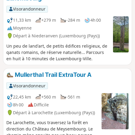
2009. Cet ExtraTour relie la région du Mullerthal au
Grünewald, une forêt près de la capitale.
Visorandonneur
11,33 km
+279 m
-284 m
4h 00
Moyenne
Départ à Niederanven (Luxembourg (Pays))
Un peu de land'art, de petits édifices religieux, de
qanats romains, de réserve naturelle... Parcours
en huit à 10 minutes de Luxembourg-Ville.
Mullerthal Trail ExtraTour A
Visorandonneur
22,45 km
+560 m
-561 m
8h 00
Difficile
Départ à Larochette (Luxembourg (Pays))
De Larochette, vous traversez la forêt en
direction du Château de Meysembourg. Le