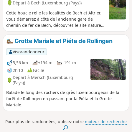
Départ à Bech (Luxembourg (Pays))
Cette boucle relie les localités de Bech et Altrier.
Vous démarrez à côté de l'ancienne gare de
chemin de fer de Bech, découvrez le site naturel
de Bildchen à Altrier (grand chêne de plus de
1000 ans) et terminez par le Tunnel de Bech
Grotte Mariale et Piéta de Rollingen
d'une longueur de 300m. La partie entre Altrier
et Bech offre de très belles vues sur la vallée.
Visorandonneur
5,56 km
+194 m
-191 m
2h 10
Facile
Départ à Mersch (Luxembourg
(Pays))
Balade le long des rochers de grès luxembourgeois de la
forêt de Rollingen en passant par la Piéta et la Grotte
Mariale.
Pour plus de randonnées, utilisez notre
moteur de recherche
.