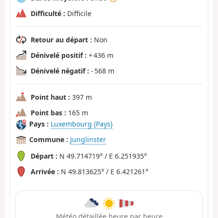
Difficulté :
Difficile
Retour au départ :
Non
Dénivelé positif :
+ 436 m
Dénivelé négatif :
- 568 m
Point haut :
397 m
Point bas :
165 m
Pays :
Luxembourg (Pays)
Commune :
Junglinster
Départ :
N 49.714719° / E 6.251935°
Arrivée :
N 49.813625° / E 6.421261°
Météo détaillée heure par heure