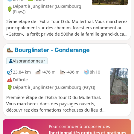
Départ à Junglinster (Luxembourg
(Pays))
2ème étape de l'Extra Tour D du Mullerthal. Vous marcherez
principalement sur des chemins forestiers notamment au
«Gatter», la forêt privée de 500ha de la famille grand-ducale
accessible au public depuis 2009. Le château de
Bourglinster sera votre point final.
Bourglinster - Gonderange
Visorandonneur
23,84 km
+476 m
-496 m
8h 10
Difficile
Départ à Junglinster (Luxembourg (Pays))
Première étape de l'Extra Tour D du Mullerthal.
Vous marcherez dans des paysages ouverts,
découvrirez des formations rocheuses du lieu de
culte préhistorique de Häerdcheslay mais aussi
Eisenherstellung (emplacement d'anciens hauts
Pour continuer à proposer des
fourneaux) et foulerez des chemins forestiers.
fonctionnalités gratuites et pratiques