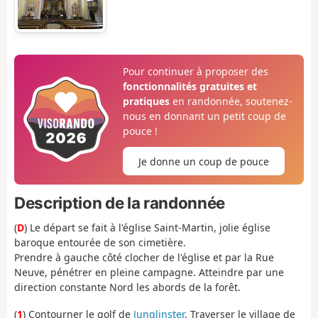
Pour continuer à proposer des
fonctionnalités gratuites et
pratiques
en randonnée, soutenez-
nous en donnant un petit coup de
pouce !
Je donne un coup de pouce
Description de la randonnée
(
D
) Le départ se fait à l'église Saint-Martin, jolie église
baroque entourée de son cimetière.
Prendre à gauche côté clocher de l'église et par la Rue
Neuve, pénétrer en pleine campagne. Atteindre par une
direction constante Nord les abords de la forêt.
(
1
) Contourner le golf de
Junglinster
. Traverser le village de