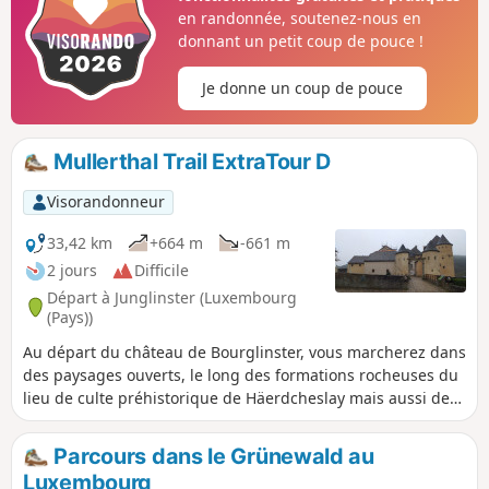
en randonnée, soutenez-nous en
donnant un petit coup de pouce !
Je donne un coup de pouce
Mullerthal Trail ExtraTour D
Visorandonneur
33,42 km
+664 m
-661 m
2 jours
Difficile
Départ à Junglinster (Luxembourg
(Pays))
Au départ du château de Bourglinster, vous marcherez dans
des paysages ouverts, le long des formations rocheuses du
lieu de culte préhistorique de Häerdcheslay mais aussi de
Eisenherstellung (hauts fourneaux) et sur des chemins
forestiers notamment au «Gatter», la forêt privée de 500ha
Parcours dans le Grünewald au
de la famille grand-ducale accessible au public depuis
Luxembourg