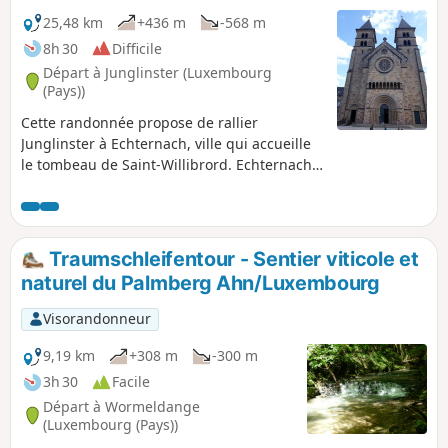
25,48 km
+436 m
-568 m
8h 30
Difficile
Départ à Junglinster (Luxembourg
(Pays))
Cette randonnée propose de rallier
Junglinster à Echternach, ville qui accueille
le tombeau de Saint-Willibrord. Echternach
est mondialement connue par sa procession
dansante inscrite au patrimoine culturel
immatériel par l'Unesco en 2010 et qui a lieu
le mardi de Pentecôte. La marche à travers
Traumschleifentour - Sentier viticole et
bois fait découvrir les impressionnants grès
naturel du Palmberg Ahn/Luxembourg
du Luxembourg aux alentours de Consdorf,
lieux envoûtants et mystérieux. On peut
Visorandonneur
imaginer que Willibrord a emprunté cette
voie en son temps.
9,19 km
+308 m
-300 m
3h 30
Facile
Départ à Wormeldange
(Luxembourg (Pays))