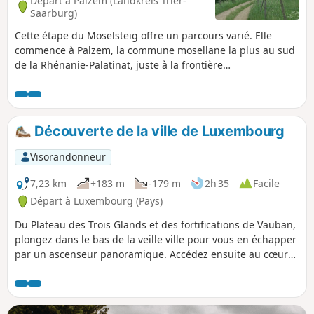
Départ à Palzem (Landkreis Trier-
Saarburg)
Cette étape du Moselsteig offre un parcours varié. Elle
commence à Palzem, la commune mosellane la plus au sud
de la Rhénanie-Palatinat, juste à la frontière
luxembourgeoise. La « cathédrale de Helfanten » avec ses
deux tours vaut le détour. La randonnée traverse des bois et
des prairies, avec quelques points de vue sur la Moselle et
des possibilités de faire une pause. À la fin, on redescend à
Découverte de la ville de Luxembourg
travers les vignobles sur un ancien chemin de croix jusqu'à
Nittel.
Visorandonneur
7,23 km
+183 m
-179 m
2h 35
Facile
Départ à Luxembourg (Pays)
Du Plateau des Trois Glands et des fortifications de Vauban,
plongez dans le bas de la veille ville pour vous en échapper
par un ascenseur panoramique. Accédez ensuite au cœur
historique depuis le plateau du Bock pour parcourir le
chemin de la corniche jusqu'au Plateau du St-Esprit.
Découvrez la place de la Gelle Fra puis aventurez vous dans
la passerelle suspendue sous le Pont Adolphe. Si vous êtes