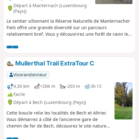
Départ à Manternach (Luxembourg
(Pays))
Le sentier sillonnant la Réserve Naturelle de Manternacher
Fiels offre une grande diversité sur un parcours
relativement bref. Vous y découvrirez une forêt de ravin le
long de la Syre, des formations rocheuses de calcaire, un
vignoble en pleine forêt, une vallée romantique traversée
par la Schlammbaach pouvant devenir torrent suivant son
débit, de magnifiques paysages, des vergers ainsi que des
Mullerthal Trail ExtraTour C
vestiges d'un moulin à bois. Beaucoup de panneaux
didactiques en français jalonnent le parcours.
Visorandonneur
9,30 km
+206 m
-203 m
3h 15
Facile
Départ à Bech (Luxembourg (Pays))
Cette boucle relie les localités de Bech et Altrier.
Vous démarrez à côté de l'ancienne gare de
chemin de fer de Bech, découvrez le site naturel
de Bildchen à Altrier (grand chêne de plus de
1000 ans) et terminez par le Tunnel de Bech