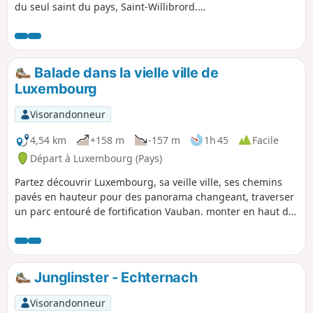
du seul saint du pays, Saint-Willibrord.
Echternach est mondialement connue par sa
procession dansante inscrite au patrimoine
culturel immatériel par l'Unesco en 2010 et qui a
lieu le mardi de Pentecôte. La marche à travers
Balade dans la vielle ville de
bois et campagne permet de découvrir les
Luxembourg
impressionnants grès du Luxembourg, lieux
envoûtants et mystérieux. On peut imaginer que
Visorandonneur
Willibrord a emprunté cette voie en son temps.
4,54 km
+158 m
-157 m
1h 45
Facile
Départ à Luxembourg (Pays)
Partez découvrir Luxembourg, sa veille ville, ses chemins
pavés en hauteur pour des panorama changeant, traverser
un parc entouré de fortification Vauban. monter en haut du
rock bock et redescendez vers la veille ville.
Junglinster - Echternach
Visorandonneur