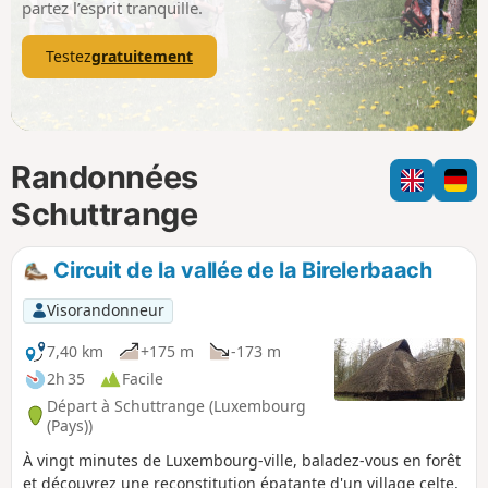
partez l’esprit tranquille.
Testez
gratuitement
Randonnées
Schuttrange
Circuit de la vallée de la Birelerbaach
Visorandonneur
7,40 km
+175 m
-173 m
2h 35
Facile
Départ à Schuttrange (Luxembourg
(Pays))
À vingt minutes de Luxembourg-ville, baladez-vous en forêt
et découvrez une reconstitution épatante d'un village celte,