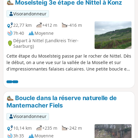
Moselsteig 3e étape de Nittel à Konz
Visorandonneur
22,77 km
+412 m
-416 m
7h 40
Moyenne
Départ à Nittel (Landkreis Trier-
Saarburg)
Cette étape du Moselsteig passe par le rocher de Nittel. Dès
le début, on a une vue sur la vallée de la Moselle et sur
d'impressionnantes falaises calcaires. Une petite boucle est
prévue au niveau de la prairie d'orchidées sur le
Wasserliescher Berg. Pendant la période de floraison, on
peut y admirer des plantes rares dans leur environnement
naturel. Des sentiers escarpés à travers la forêt
Boucle dans la réserve naturelle de
redescendent le long d'un chemin de croix et mènent
Manternacher Fiels
finalement à la ville de Konz en passant par l'embouchure
de la Sarre.
Visorandonneur
10,14 km
+235 m
-242 m
3h 35
Moyenne