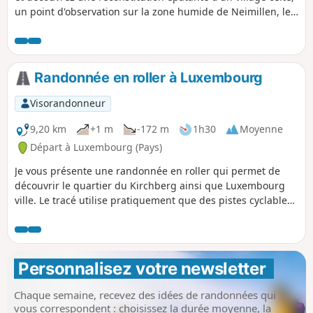
un point d'observation sur la zone humide de Neimillen, le
Millekanal ainsi que le moulin de Schrassig.
Randonnée en roller à Luxembourg
Visorandonneur
9,20 km
+1 m
-172 m
1h30
Moyenne
Départ à Luxembourg (Pays)
Je vous présente une randonnée en roller qui permet de
découvrir le quartier du Kirchberg ainsi que Luxembourg
ville. Le tracé utilise pratiquement que des pistes cyclables.
Les seules difficultés que vous pouvez rencontrer sur le
parcours sont des zones en pavées, des revêtements
abîmés dans les parcs et des bandes de vigilance pour les
aveugles devant chaque passages pour piétons. Je
Personnalisez votre newsletter 
déconseille cette randonnée aux débutants. Départ : arrêt
de tram Luxexpo, arrivée : Place de Paris
Chaque semaine, recevez des idées de randonnées qui
vous correspondent : choisissez la durée moyenne, la