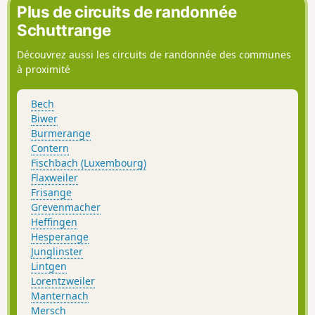
Plus de circuits de randonnée
Schuttrange
Découvrez aussi les circuits de randonnée des communes
à proximité
Bech
Biwer
Burmerange
Contern
Fischbach (Luxembourg)
Flaxweiler
Frisange
Grevenmacher
Heffingen
Hesperange
Junglinster
Lintgen
Lorentzweiler
Manternach
Mersch