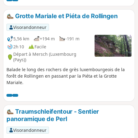
d'une longueur de 300m. La partie entre Altrier
et Bech offre de très belles vues sur la vallée.
Grotte Mariale et Piéta de Rollingen
Visorandonneur
5,56 km
+194 m
-191 m
2h 10
Facile
Départ à Mersch (Luxembourg
(Pays))
Balade le long des rochers de grès luxembourgeois de la
forêt de Rollingen en passant par la Piéta et la Grotte
Mariale.
Traumschleifentour - Sentier
panoramique de Perl
Visorandonneur