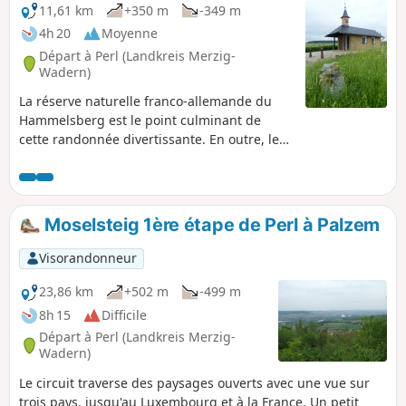
11,61 km
+350 m
-349 m
4h 20
Moyenne
Départ à Perl (Landkreis Merzig-
Wadern)
La réserve naturelle franco-allemande du
Hammelsberg est le point culminant de
cette randonnée divertissante. En outre, les
sentiers étroits d'altitude offrent des vues
insoupçonnées sur le Luxembourg, la France
et la vallée de la Moselle.
Moselsteig 1ère étape de Perl à Palzem
Visorandonneur
23,86 km
+502 m
-499 m
8h 15
Difficile
Départ à Perl (Landkreis Merzig-
Wadern)
Le circuit traverse des paysages ouverts avec une vue sur
trois pays, jusqu'au Luxembourg et à la France. Un petit