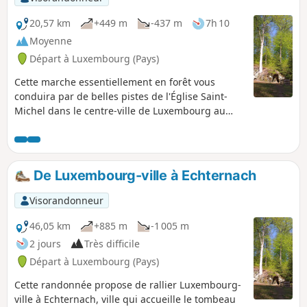
20,57 km
+449 m
-437 m
7h 10
Moyenne
Départ à Luxembourg (Pays)
Cette marche essentiellement en forêt vous
conduira par de belles pistes de l'Église Saint-
Michel dans le centre-ville de Luxembourg au
village de Junglinster. En chemin, vous passerez
par Bourlingster, célèbre pour son château, son
restaurant et sa brasserie. Le retour se fait
aisément par car.
De Luxembourg-ville à Echternach
Visorandonneur
46,05 km
+885 m
-1 005 m
2 jours
Très difficile
Départ à Luxembourg (Pays)
Cette randonnée propose de rallier Luxembourg-
ville à Echternach, ville qui accueille le tombeau