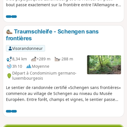
bout passe exactement sur la frontière entre l'Allemagne et
la France, ce qui permet de marcher avec le pied gauche en
Allemagne et le pied droit en France. Le paysage change
constamment et offre, outre la vallée de la Moselle couverte
de vignes, des forêts rustiques et les vastes champs du
Traumschleife - Schengen sans
Saargau.
frontières
Visorandonneur
8,34 km
+289 m
-288 m
3h 10
Moyenne
Départ à Condominium germano-
luxembourgeois
Le sentier de randonnée certifié «Schengen sans frontières»
commence au village de Schengen au niveau du Musée
Européen. Entre forêt, champs et vignes, le sentier passe
par le Strombierg et offre une vue imprenable sur la vallée
de la Moselle (Sierck et Contz).