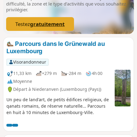
difficulté, la zone et le type d’activités que vous souhaitez
privilégier.
Testez
gratuitement
Parcours dans le Grünewald au
Luxembourg
Visorandonneur
11,33 km
+279 m
-284 m
4h 00
Moyenne
Départ à Niederanven (Luxembourg (Pays))
Un peu de land'art, de petits édifices religieux, de
qanats romains, de réserve naturelle... Parcours
en huit à 10 minutes de Luxembourg-Ville.