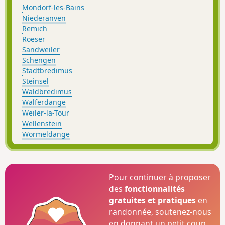
Mondorf-les-Bains
Niederanven
Remich
Roeser
Sandweiler
Schengen
Stadtbredimus
Steinsel
Waldbredimus
Walferdange
Weiler-la-Tour
Wellenstein
Wormeldange
Pour continuer à proposer
des
fonctionnalités
gratuites et pratiques
en
randonnée, soutenez-nous
en donnant un petit coup