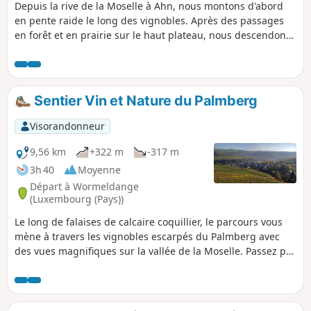
Depuis la rive de la Moselle à Ahn, nous montons d'abord
en pente raide le long des vignobles. Après des passages
en forêt et en prairie sur le haut plateau, nous descendons
à travers un peuplement de buis unique au Luxembourg,
avant d'avoir l'impression d'être arrivés dans la forêt vierge
en traversant la vallée du Donverbach.
Sentier Vin et Nature du Palmberg
Visorandonneur
9,56 km
+322 m
-317 m
3h 40
Moyenne
Départ à Wormeldange
(Luxembourg (Pays))
Le long de falaises de calcaire coquillier, le parcours vous
mène à travers les vignobles escarpés du Palmberg avec
des vues magnifiques sur la vallée de la Moselle. Passez par
la réserve naturelle du Pellëmbierg (Pellëm = buis). Le
retour par la vallée du Ruisseau Donverbach avec ses
chutes d'eau et la forêt de ravin offre à cette balade de la
diversité.