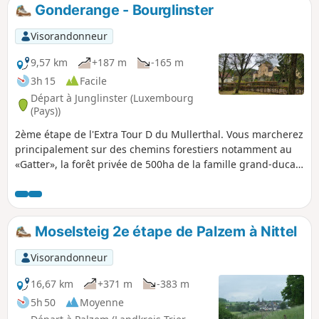
Gonderange - Bourglinster
Visorandonneur
9,57 km
+187 m
-165 m
3h 15
Facile
Départ à Junglinster (Luxembourg
(Pays))
2ème étape de l'Extra Tour D du Mullerthal. Vous marcherez
principalement sur des chemins forestiers notamment au
«Gatter», la forêt privée de 500ha de la famille grand-ducale
accessible au public depuis 2009. Le château de
Bourglinster sera votre point final.
Moselsteig 2e étape de Palzem à Nittel
Visorandonneur
16,67 km
+371 m
-383 m
5h 50
Moyenne