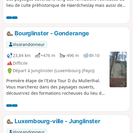
lieu de culte préhistorique de Häerdcheslay mais aussi de
Eisenherstellung (hauts fourneaux) et sur des chemins
forestiers notamment au «Gatter», la forêt privée de 500ha
de la famille grand-ducale accessible au public depuis
2009. Cet ExtraTour relie la région du Mullerthal au
Bourglinster - Gonderange
Grünewald, une forêt près de la capitale.
Visorandonneur
23,84 km
+476 m
-496 m
8h 10
Difficile
Départ à Junglinster (Luxembourg (Pays))
Première étape de l'Extra Tour D du Mullerthal.
Vous marcherez dans des paysages ouverts,
découvrirez des formations rocheuses du lieu de
culte préhistorique de Häerdcheslay mais aussi
Eisenherstellung (emplacement d'anciens hauts
fourneaux) et foulerez des chemins forestiers.
Luxembourg-ville - Junglinster
Visorandonneur