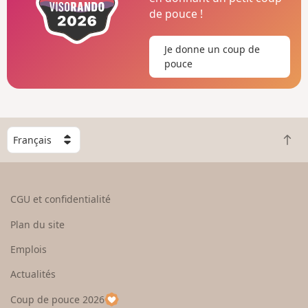
de pouce !
Je donne un coup de
pouce
C
R
h
e
o
t
i
o
s
CGU et confidentialité
u
i
r
s
Plan du site
e
s
n
e
Emplois
h
z
Actualités
a
u
u
n
Coup de pouce 2026
t
p