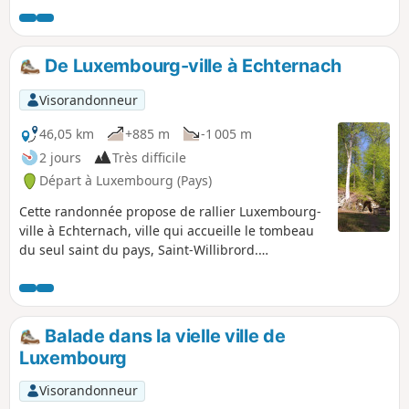
par Bourlingster, célèbre pour son château, son
restaurant et sa brasserie. Le retour se fait
aisément par car.
De Luxembourg-ville à Echternach
Visorandonneur
46,05 km
+885 m
-1 005 m
2 jours
Très difficile
Départ à Luxembourg (Pays)
Cette randonnée propose de rallier Luxembourg-
ville à Echternach, ville qui accueille le tombeau
du seul saint du pays, Saint-Willibrord.
Echternach est mondialement connue par sa
procession dansante inscrite au patrimoine
culturel immatériel par l'Unesco en 2010 et qui a
lieu le mardi de Pentecôte. La marche à travers
Balade dans la vielle ville de
bois et campagne permet de découvrir les
Luxembourg
impressionnants grès du Luxembourg, lieux
envoûtants et mystérieux. On peut imaginer que
Visorandonneur
Willibrord a emprunté cette voie en son temps.