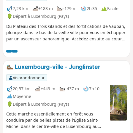
7,23 km
+183 m
-179 m
2h 35
Facile
Départ à Luxembourg (Pays)
Du Plateau des Trois Glands et des fortifications de Vauban,
plongez dans le bas de la veille ville pour vous en échapper
par un ascenseur panoramique. Accédez ensuite au cœur
historique depuis le plateau du Bock pour parcourir le
chemin de la corniche jusqu'au Plateau du St-Esprit.
Découvrez la place de la Gelle Fra puis aventurez vous dans
la passerelle suspendue sous le Pont Adolphe. Si vous êtes
Luxembourg-ville - Junglinster
tentés, allez jusqu'au ancien bâtiment de l'ARBED,
aujourd'hui siège de la SpuerKeess. Terminez votre escape
Visorandonneur
par une petite étape en tram jusqu'au forum Hamilius d'où
vous pourrez facilement accéder à la Place d'armes, au
20,57 km
+449 m
-437 m
7h 10
palais Grand Ducal et à la place Guillaume. Ces deux
Moyenne
dernières places vous offrant de très nombreux cafés et
Départ à Luxembourg (Pays)
restaurants pour tous les budgets.
Cette marche essentiellement en forêt vous
conduira par de belles pistes de l'Église Saint-
Michel dans le centre-ville de Luxembourg au
village de Junglinster. En chemin, vous passerez