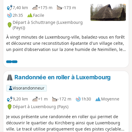
7,40 km
+175 m
-173 m
2h 35
Facile
Départ à Schuttrange (Luxembourg
(Pays))
À vingt minutes de Luxembourg-ville, baladez-vous en forêt
et découvrez une reconstitution épatante d'un village celte,
un point d'observation sur la zone humide de Neimillen, le
Millekanal ainsi que le moulin de Schrassig.
Randonnée en roller à Luxembourg
Visorandonneur
9,20 km
+1 m
-172 m
1h30
Moyenne
Départ à Luxembourg (Pays)
Je vous présente une randonnée en roller qui permet de
découvrir le quartier du Kirchberg ainsi que Luxembourg
ville. Le tracé utilise pratiquement que des pistes cyclables.