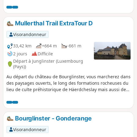
accessible au public depuis 2009. Le château de
Bourglinster sera votre point final.
Mullerthal Trail ExtraTour D
Visorandonneur
33,42 km
+664 m
-661 m
2 jours
Difficile
Départ à Junglinster (Luxembourg
(Pays))
Au départ du château de Bourglinster, vous marcherez dans
des paysages ouverts, le long des formations rocheuses du
lieu de culte préhistorique de Häerdcheslay mais aussi de
Eisenherstellung (hauts fourneaux) et sur des chemins
forestiers notamment au «Gatter», la forêt privée de 500ha
de la famille grand-ducale accessible au public depuis
2009. Cet ExtraTour relie la région du Mullerthal au
Bourglinster - Gonderange
Grünewald, une forêt près de la capitale.
Visorandonneur