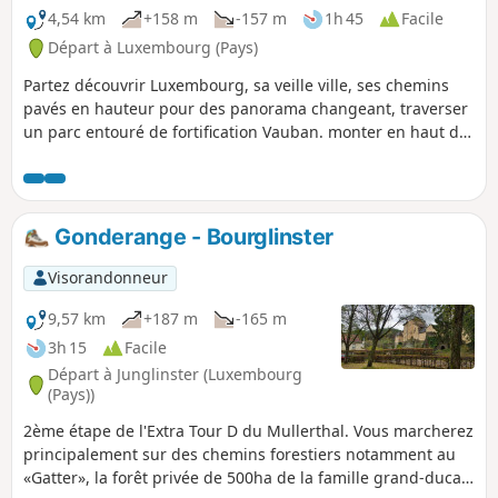
4,54 km
+158 m
-157 m
1h 45
Facile
Départ à Luxembourg (Pays)
Partez découvrir Luxembourg, sa veille ville, ses chemins
pavés en hauteur pour des panorama changeant, traverser
un parc entouré de fortification Vauban. monter en haut du
rock bock et redescendez vers la veille ville.
Gonderange - Bourglinster
Visorandonneur
9,57 km
+187 m
-165 m
3h 15
Facile
Départ à Junglinster (Luxembourg
(Pays))
2ème étape de l'Extra Tour D du Mullerthal. Vous marcherez
principalement sur des chemins forestiers notamment au
«Gatter», la forêt privée de 500ha de la famille grand-ducale