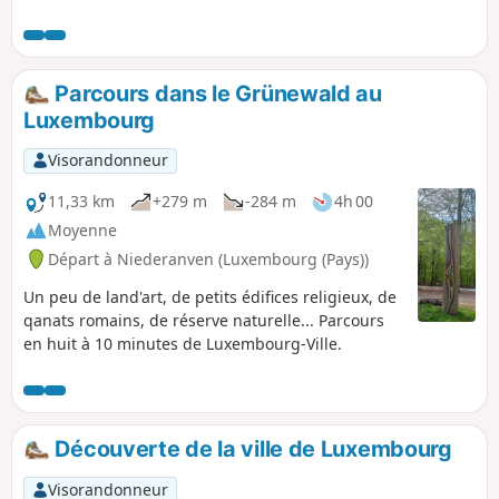
Les seules difficultés que vous pouvez rencontrer sur le
parcours sont des zones en pavées, des revêtements
abîmés dans les parcs et des bandes de vigilance pour les
aveugles devant chaque passages pour piétons. Je
Parcours dans le Grünewald au
déconseille cette randonnée aux débutants. Départ : arrêt
Luxembourg
de tram Luxexpo, arrivée : Place de Paris
Visorandonneur
11,33 km
+279 m
-284 m
4h 00
Moyenne
Départ à Niederanven (Luxembourg (Pays))
Un peu de land'art, de petits édifices religieux, de
qanats romains, de réserve naturelle... Parcours
en huit à 10 minutes de Luxembourg-Ville.
Découverte de la ville de Luxembourg
Visorandonneur