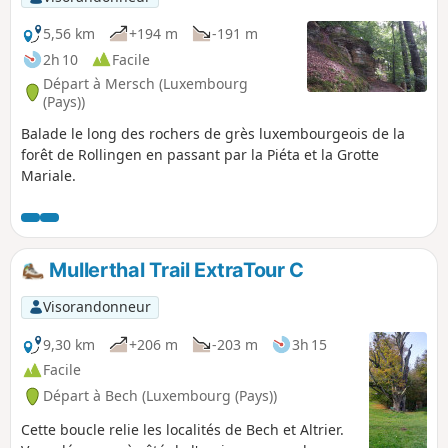
5,56 km
+194 m
-191 m
2h 10
Facile
Départ à Mersch (Luxembourg
(Pays))
Balade le long des rochers de grès luxembourgeois de la
forêt de Rollingen en passant par la Piéta et la Grotte
Mariale.
Mullerthal Trail ExtraTour C
Visorandonneur
9,30 km
+206 m
-203 m
3h 15
Facile
Départ à Bech (Luxembourg (Pays))
Cette boucle relie les localités de Bech et Altrier.