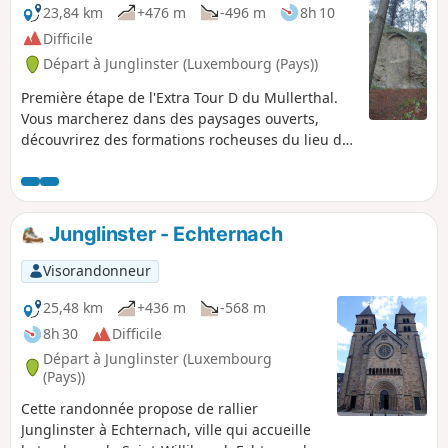
23,84 km
+476 m
-496 m
8h 10
Difficile
Départ à Junglinster (Luxembourg (Pays))
Première étape de l'Extra Tour D du Mullerthal.
Vous marcherez dans des paysages ouverts,
découvrirez des formations rocheuses du lieu de
culte préhistorique de Häerdcheslay mais aussi
Eisenherstellung (emplacement d'anciens hauts
fourneaux) et foulerez des chemins forestiers.
Junglinster - Echternach
Visorandonneur
25,48 km
+436 m
-568 m
8h 30
Difficile
Départ à Junglinster (Luxembourg
(Pays))
Cette randonnée propose de rallier
Junglinster à Echternach, ville qui accueille