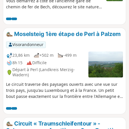
Vous démarrez à côté de l'ancienne gare de
chemin de fer de Bech, découvrez le site naturel
de Bildchen à Altrier (grand chêne de plus de
1000 ans) et terminez par le Tunnel de Bech
d'une longueur de 300m. La partie entre Altrier
et Bech offre de très belles vues sur la vallée.
Moselsteig 1ère étape de Perl à Palzem
Visorandonneur
23,86 km
+502 m
-499 m
8h 15
Difficile
Départ à Perl (Landkreis Merzig-
Wadern)
Le circuit traverse des paysages ouverts avec une vue sur
trois pays, jusqu'au Luxembourg et à la France. Un petit
bout passe exactement sur la frontière entre l'Allemagne et
la France, ce qui permet de marcher avec le pied gauche en
Allemagne et le pied droit en France. Le paysage change
constamment et offre, outre la vallée de la Moselle couverte
de vignes, des forêts rustiques et les vastes champs du
Circuit « Traumschleifentour » -
Saargau.