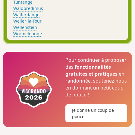
Tuntange
Waldbredimus
Walferdange
Weiler-la-Tour
Wellenstein
Wormeldange
Pour continuer à proposer
des
fonctionnalités
gratuites et pratiques
en
randonnée, soutenez-nous
en donnant un petit coup
de pouce !
Je donne un coup de
pouce