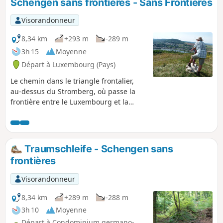
Schengen sans frontières - Sans Frontières
Visorandonneur
8,34 km
+293 m
-289 m
3h 15
Moyenne
Départ à Luxembourg (Pays)
Le chemin dans le triangle frontalier,
au-dessus du Stromberg, où passe la
frontière entre le Luxembourg et la
France, offre une vue incroyable sur la
vallée de la Moselle, le Luxembourg, la
France et l'Allemagne. Ici, les
randonneurs peuvent découvrir
Traumschleife - Schengen sans
l'Europe sans frontières.
frontières
Visorandonneur
8,34 km
+289 m
-288 m
3h 10
Moyenne
Départ à Condominium germano-