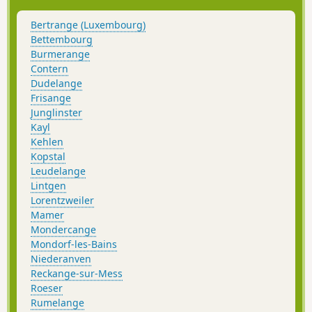
Bertrange (Luxembourg)
Bettembourg
Burmerange
Contern
Dudelange
Frisange
Junglinster
Kayl
Kehlen
Kopstal
Leudelange
Lintgen
Lorentzweiler
Mamer
Mondercange
Mondorf-les-Bains
Niederanven
Reckange-sur-Mess
Roeser
Rumelange