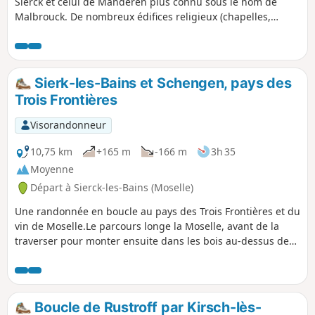
Sierck et celui de Manderen plus connu sous le nom de
Malbrouck. De nombreux édifices religieux (chapelles,
bildstock, églises, cimetière juif de Sierck). Enfin l'itinéraire
permet de découvrir une flore très riche (notamment le
parcours sur le sentier de la maison de la nature à
Montenach), la faune est aussi au rendez-vous (rapaces,
Sierk-les-Bains et Schengen, pays des
pics vert). A voir aussi deux villages typiquement lorrains
Trois Frontières
avec leur anciennes bâtisses.
Visorandonneur
10,75 km
+165 m
-166 m
3h 35
Moyenne
Départ à Sierck-les-Bains (Moselle)
Une randonnée en boucle au pays des Trois Frontières et du
vin de Moselle.Le parcours longe la Moselle, avant de la
traverser pour monter ensuite dans les bois au-dessus de
Schengen (Luxembourg). De beaux points de vue sur la
vallée, les vignes et les villages de Perl (Allemagne), Apach
et Sierk.
Boucle de Rustroff par Kirsch-lès-