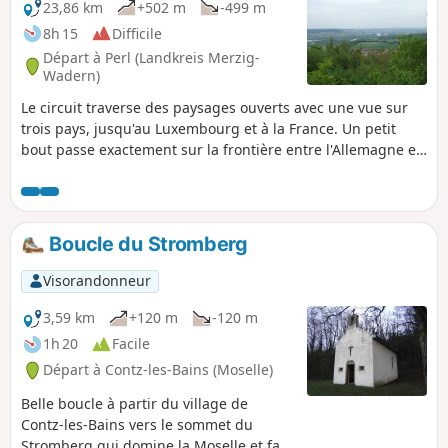
23,86 km
+502 m
-499 m
8h 15
Difficile
Départ à Perl (Landkreis Merzig-
Wadern)
Le circuit traverse des paysages ouverts avec une vue sur
trois pays, jusqu'au Luxembourg et à la France. Un petit
bout passe exactement sur la frontière entre l'Allemagne et
la France, ce qui permet de marcher avec le pied gauche en
Allemagne et le pied droit en France. Le paysage change
constamment et offre, outre la vallée de la Moselle couverte
de vignes, des forêts rustiques et les vastes champs du
Boucle du Stromberg
Saargau.
Visorandonneur
3,59 km
+120 m
-120 m
1h 20
Facile
Départ à Contz-les-Bains (Moselle)
Belle boucle à partir du village de
Contz-les-Bains vers le sommet du
Stromberg qui domine la Moselle et fait