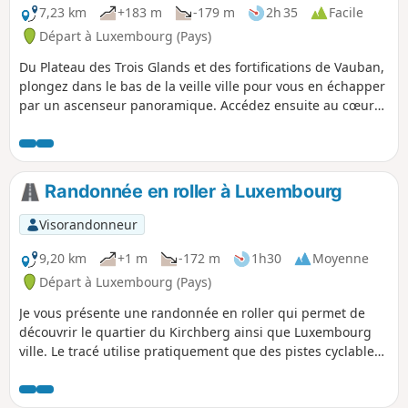
7,23 km
+183 m
-179 m
2h 35
Facile
Départ à Luxembourg (Pays)
Du Plateau des Trois Glands et des fortifications de Vauban,
plongez dans le bas de la veille ville pour vous en échapper
par un ascenseur panoramique. Accédez ensuite au cœur
historique depuis le plateau du Bock pour parcourir le
chemin de la corniche jusqu'au Plateau du St-Esprit.
Découvrez la place de la Gelle Fra puis aventurez vous dans
la passerelle suspendue sous le Pont Adolphe. Si vous êtes
Randonnée en roller à Luxembourg
tentés, allez jusqu'au ancien bâtiment de l'ARBED,
aujourd'hui siège de la SpuerKeess. Terminez votre escape
Visorandonneur
par une petite étape en tram jusqu'au forum Hamilius d'où
vous pourrez facilement accéder à la Place d'armes, au
9,20 km
+1 m
-172 m
1h30
Moyenne
palais Grand Ducal et à la place Guillaume. Ces deux
Départ à Luxembourg (Pays)
dernières places vous offrant de très nombreux cafés et
Je vous présente une randonnée en roller qui permet de
restaurants pour tous les budgets.
découvrir le quartier du Kirchberg ainsi que Luxembourg
ville. Le tracé utilise pratiquement que des pistes cyclables.
Les seules difficultés que vous pouvez rencontrer sur le
parcours sont des zones en pavées, des revêtements