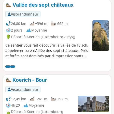
Vallée des sept châteaux
Visorandonneur
26,80 km
+596 m
-662 m
2 jours
Moyenne
Départ à Koerich (Luxembourg (Pays))
Ce sentier vous fait découvrir la vallée de l’Eisch,
appelée encore «Vallée des sept châteaux». Prés
et forêts sont dominés par d’impressionnants
châteaux et ruines. Découvrez les vestiges du
passé, les grottes de Mamerleeën ainsi que les
rochers de Mamerlach et savourez le calme
paisible des chemins et sentiers forestiers !
Koerich - Bour
Visorandonneur
12,45 km
+261 m
-292 m
4h 20
Moyenne
Départ à Koerich (Luxembourg