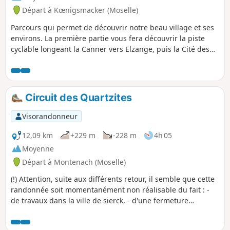
Départ à Kœnigsmacker (Moselle)
Parcours qui permet de découvrir notre beau village et ses
environs. La première partie vous fera découvrir la piste
cyclable longeant la Canner vers Elzange, puis la Cité des
Officiers pour ensuite monter dans le Bois de
Kœnigsmacker et sa fraîcheur, et enfin redescendre vers
Métrich et revenir le long de la route vers le village.
Circuit des Quartzites
Visorandonneur
12,09 km
+229 m
-228 m
4h 05
Moyenne
Départ à Montenach (Moselle)
(!) Attention, suite aux différents retour, il semble que cette
randonnée soit momentanément non réalisable du fait : -
de travaux dans la ville de sierck, - d'une fermeture
provisoire du chemin de retour, liée à un champignon
attaquant les arbres. Une mise à jour sera publiée une fois