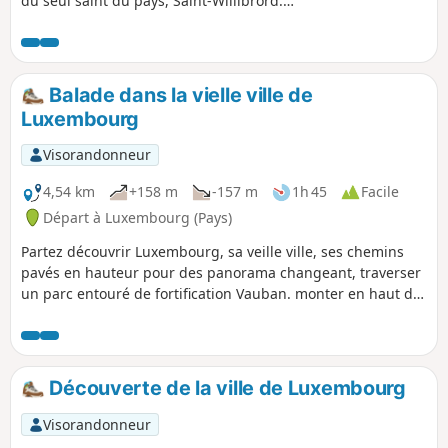
du seul saint du pays, Saint-Willibrord.
Echternach est mondialement connue par sa
procession dansante inscrite au patrimoine
culturel immatériel par l'Unesco en 2010 et qui a
lieu le mardi de Pentecôte. La marche à travers
Balade dans la vielle ville de
bois et campagne permet de découvrir les
Luxembourg
impressionnants grès du Luxembourg, lieux
envoûtants et mystérieux. On peut imaginer que
Visorandonneur
Willibrord a emprunté cette voie en son temps.
4,54 km
+158 m
-157 m
1h 45
Facile
Départ à Luxembourg (Pays)
Partez découvrir Luxembourg, sa veille ville, ses chemins
pavés en hauteur pour des panorama changeant, traverser
un parc entouré de fortification Vauban. monter en haut du
rock bock et redescendez vers la veille ville.
Découverte de la ville de Luxembourg
Visorandonneur