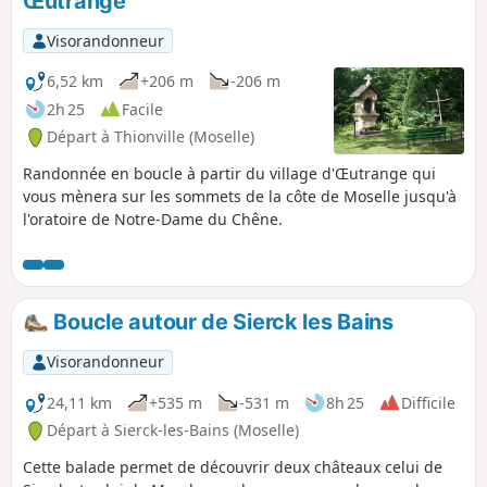
Œutrange
son champ de panneaux photovoltaïques. Après un
passage au Château de Malbrouck, magnifiquement rénové
Visorandonneur
à la fin du 20°s, le parcours traverse le village de
Merschweiller avant de gagner la Chapelle Notre-Dame de
6,52 km
+206 m
-206 m
la Paix - Friedenskapelle et le sentier panoramique qui
2h 25
Facile
ramène au point de départ.Peut-être aurez-vous l'occasion
Départ à Thionville (Moselle)
d'être survolés par des cigognes, de voir planer des oiseaux
de proie et de débusquer l'un ou l'autre chevreuil à l'orée
Randonnée en boucle à partir du village d'Œutrange qui
d'un bois.
vous mènera sur les sommets de la côte de Moselle jusqu'à
l'oratoire de Notre-Dame du Chêne.
Boucle autour de Sierck les Bains
Visorandonneur
24,11 km
+535 m
-531 m
8h 25
Difficile
Départ à Sierck-les-Bains (Moselle)
Cette balade permet de découvrir deux châteaux celui de