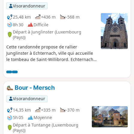
Visorandonneur
25,48 km
+436 m
-568 m
8h 30
Difficile
Départ à Junglinster (Luxembourg
(Pays))
Cette randonnée propose de rallier
Junglinster à Echternach, ville qui accueille
le tombeau de Saint-Willibrord. Echternach
est mondialement connue par sa procession
dansante inscrite au patrimoine culturel
immatériel par l'Unesco en 2010 et qui a lieu
le mardi de Pentecôte. La marche à travers
Bour - Mersch
bois fait découvrir les impressionnants grès
du Luxembourg aux alentours de Consdorf,
Visorandonneur
lieux envoûtants et mystérieux. On peut
imaginer que Willibrord a emprunté cette
14,35 km
+335 m
-370 m
voie en son temps.
5h 05
Moyenne
Départ à Tuntange (Luxembourg
(Pays))