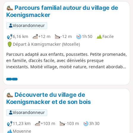
et de là, retour au point de départ.
Parcours familial autour du village de
Koenigsmacker
Visorandonneur
6,16 km
+12 m
-12 m
1h 50
Facile
Départ à Kœnigsmacker (Moselle)
Parcours adapté aux enfants, poussettes. Petite promenade,
en famille, d’accès facile, avec dénivelés presque
inexistants. Moitié village, moitié nature, rendant abordable
cette découverte du village, en toute liberté.
Découverte du village de
Koenigsmacker et de son bois
Visorandonneur
11,23 km
+103 m
-103 m
3h 30
Moyenne