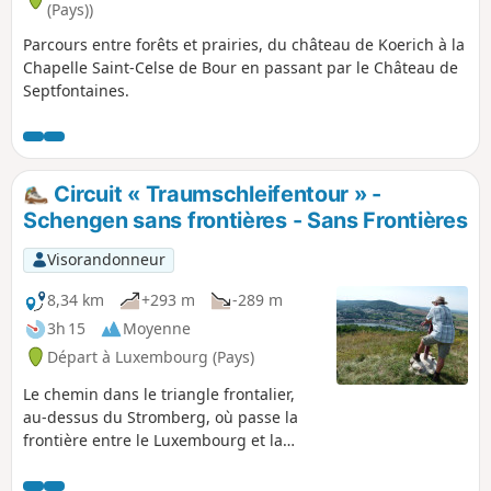
(Pays))
Parcours entre forêts et prairies, du château de Koerich à la
Chapelle Saint-Celse de Bour en passant par le Château de
Septfontaines.
Circuit « Traumschleifentour » -
Schengen sans frontières - Sans Frontières
Visorandonneur
8,34 km
+293 m
-289 m
3h 15
Moyenne
Départ à Luxembourg (Pays)
Le chemin dans le triangle frontalier,
au-dessus du Stromberg, où passe la
frontière entre le Luxembourg et la
France, offre une vue incroyable sur la
vallée de la Moselle, le Luxembourg, la