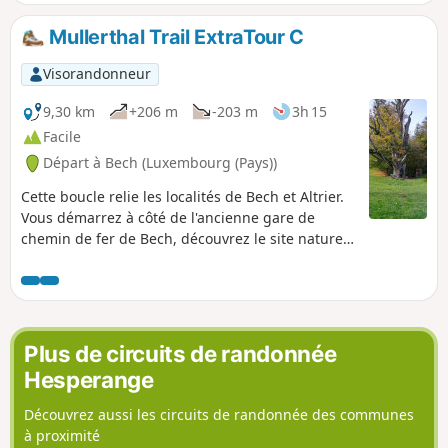
le chemin à nouveau accessible. Randonnée offrant des
points de vue magnifiques sur la vallée de la Moselle, le
Mullerthal Trail ExtraTour C
Stromberg et le Château de Sierck.
Visorandonneur
9,30 km
+206 m
-203 m
3h 15
Facile
Départ à Bech (Luxembourg (Pays))
Cette boucle relie les localités de Bech et Altrier.
Vous démarrez à côté de l'ancienne gare de
chemin de fer de Bech, découvrez le site naturel
de Bildchen à Altrier (grand chêne de plus de
1000 ans) et terminez par le Tunnel de Bech
d'une longueur de 300m. La partie entre Altrier
et Bech offre de très belles vues sur la vallée.
Plus de circuits de randonnée
Hesperange
Découvrez aussi les circuits de randonnée des communes
à proximité