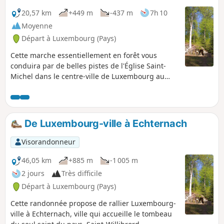
20,57 km
+449 m
-437 m
7h 10
Moyenne
Départ à Luxembourg (Pays)
Cette marche essentiellement en forêt vous
conduira par de belles pistes de l'Église Saint-
Michel dans le centre-ville de Luxembourg au
village de Junglinster. En chemin, vous passerez
par Bourlingster, célèbre pour son château, son
restaurant et sa brasserie. Le retour se fait
aisément par car.
De Luxembourg-ville à Echternach
Visorandonneur
46,05 km
+885 m
-1 005 m
2 jours
Très difficile
Départ à Luxembourg (Pays)
Cette randonnée propose de rallier Luxembourg-
ville à Echternach, ville qui accueille le tombeau