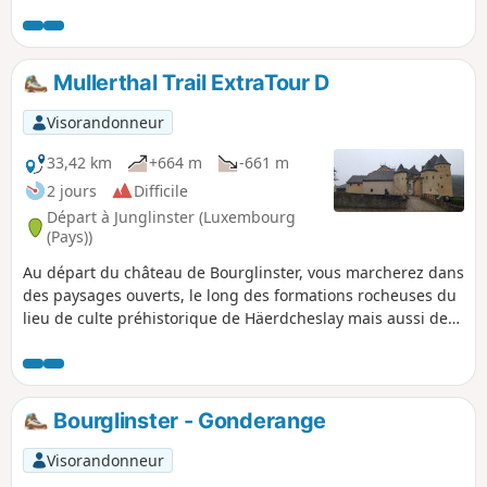
accessible au public depuis 2009. Le château de
Bourglinster sera votre point final.
Mullerthal Trail ExtraTour D
Visorandonneur
33,42 km
+664 m
-661 m
2 jours
Difficile
Départ à Junglinster (Luxembourg
(Pays))
Au départ du château de Bourglinster, vous marcherez dans
des paysages ouverts, le long des formations rocheuses du
lieu de culte préhistorique de Häerdcheslay mais aussi de
Eisenherstellung (hauts fourneaux) et sur des chemins
forestiers notamment au «Gatter», la forêt privée de 500ha
de la famille grand-ducale accessible au public depuis
2009. Cet ExtraTour relie la région du Mullerthal au
Bourglinster - Gonderange
Grünewald, une forêt près de la capitale.
Visorandonneur