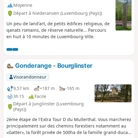
Moyenne
Départ à Niederanven (Luxembourg (Pays))
Un peu de land'art, de petits édifices religieux, de
qanats romains, de réserve naturelle... Parcours
en huit à 10 minutes de Luxembourg-Ville.
Gonderange - Bourglinster
Visorandonneur
9,57 km
+187 m
-165 m
3h 15
Facile
Départ à Junglinster (Luxembourg
(Pays))
2ème étape de l'Extra Tour D du Mullerthal. Vous marcherez
principalement sur des chemins forestiers notamment au
«Gatter», la forêt privée de 500ha de la famille grand-ducale