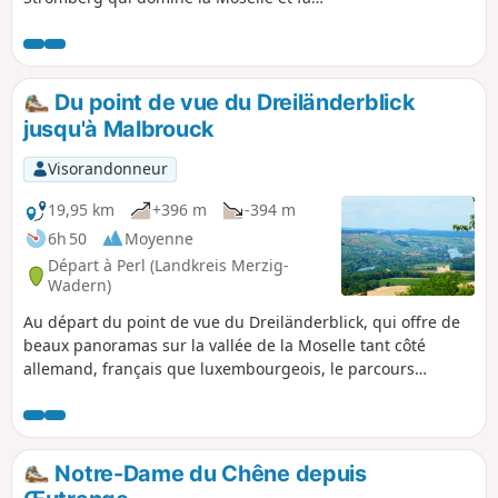
face à Sierck et son château médiéval.
Du point de vue du Dreiländerblick
jusqu'à Malbrouck
Visorandonneur
19,95 km
+396 m
-394 m
6h 50
Moyenne
Départ à Perl (Landkreis Merzig-
Wadern)
Au départ du point de vue du Dreiländerblick, qui offre de
beaux panoramas sur la vallée de la Moselle tant côté
allemand, français que luxembourgeois, le parcours
descend vers Belmach et Haut-Apach avant de grimper en
face vers le Kitzingerberg et d'atteindre le village de
Ritzing. Après cette première moitié de rando entièrement
en forêt, le paysage change du tout au tout et part à la
Notre-Dame du Chêne depuis
découverte des campagnes entourant le Hirschenberg et