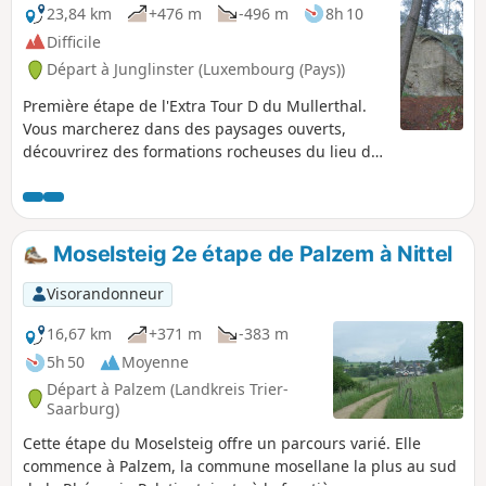
23,84 km
+476 m
-496 m
8h 10
Difficile
Départ à Junglinster (Luxembourg (Pays))
Première étape de l'Extra Tour D du Mullerthal.
Vous marcherez dans des paysages ouverts,
découvrirez des formations rocheuses du lieu de
culte préhistorique de Häerdcheslay mais aussi
Eisenherstellung (emplacement d'anciens hauts
fourneaux) et foulerez des chemins forestiers.
Moselsteig 2e étape de Palzem à Nittel
Visorandonneur
16,67 km
+371 m
-383 m
5h 50
Moyenne
Départ à Palzem (Landkreis Trier-
Saarburg)
Cette étape du Moselsteig offre un parcours varié. Elle
commence à Palzem, la commune mosellane la plus au sud