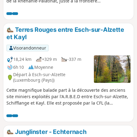
de la Rhénanie-Palatinat, juste à la frontière
luxembourgeoise. La « cathédrale de Helfanten » avec ses
deux tours vaut le détour. La randonnée traverse des bois et
des prairies, avec quelques points de vue sur la Moselle et
des possibilités de faire une pause. À la fin, on redescend à
Terres Rouges entre Esch-sur-Alzette
travers les vignobles sur un ancien chemin de croix jusqu'à
et Kayl
Nittel.
Visorandonneur
18,24 km
+329 m
-337 m
6h 10
Moyenne
Départ à Esch-sur-Alzette
(Luxembourg (Pays))
Cette magnifique balade part à la découverte des anciens
site miniers exploités par l'A.R.B.E.D entre Esch-sur-Alzette,
Schifflange et Kayl. Elle est proposée par la CFL (la
compagnie des chemins de fer luxembourgeois) dans son
offre Hike & Rail des sentiers de randonnée de gare en gare
et a été très légèrement modifiée par nos soins au départ et
à l'arrivée.
Junglinster - Echternach