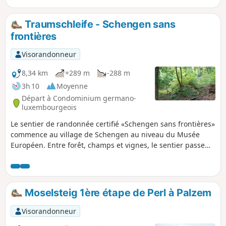
France et l'Allemagne. Ici, les
randonneurs peuvent découvrir
Traumschleife - Schengen sans
l'Europe sans frontières.
frontières
Visorandonneur
8,34 km
+289 m
-288 m
3h 10
Moyenne
Départ à Condominium germano-
luxembourgeois
Le sentier de randonnée certifié «Schengen sans frontières»
commence au village de Schengen au niveau du Musée
Européen. Entre forêt, champs et vignes, le sentier passe
par le Strombierg et offre une vue imprenable sur la vallée
de la Moselle (Sierck et Contz).
Moselsteig 1ère étape de Perl à Palzem
Visorandonneur