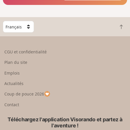
C
R
h
e
o
t
i
o
s
CGU et confidentialité
u
i
r
s
Plan du site
e
s
n
e
Emplois
h
z
Actualités
a
u
u
n
Coup de pouce 2026
t
p
a
Contact
y
s
Téléchargez l'application Visorando et partez à
l'aventure !