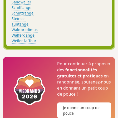
Sandweiler
Schifflange
Schuttrange
Steinsel
Tuntange
Waldbredimus
Walferdange
Weiler-la-Tour
Pour continuer à proposer
des
fonctionnalités
gratuites et pratiques
en
randonnée, soutenez-nous
en donnant un petit coup
de pouce !
Je donne un coup de
pouce