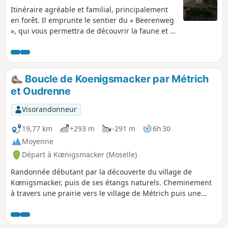
Itinéraire agréable et familial, principalement
en forêt. Il emprunte le sentier du « Beerenweg
», qui vous permettra de découvrir la faune et la
flore de ce bois.
Boucle de Koenigsmacker par Métrich
et Oudrenne
Visorandonneur
19,77 km
+293 m
-291 m
6h 30
Moyenne
Départ à Kœnigsmacker (Moselle)
Randonnée débutant par la découverte du village de
Kœnigsmacker, puis de ses étangs naturels. Cheminement
à travers une prairie vers le village de Métrich puis une
partie boisée pour rejoindre le village d'Oudrenne, que
vous redécouvrez par ses traverses. Enfin, passage à
nouveau dans les sous-bois, direction la Cité des Officiers,