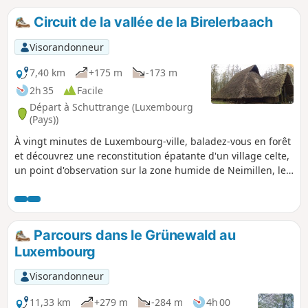
abîmés dans les parcs et des bandes de vigilance pour les
aveugles devant chaque passages pour piétons. Je
Circuit de la vallée de la Birelerbaach
déconseille cette randonnée aux débutants. Départ : arrêt
de tram Luxexpo, arrivée : Place de Paris
Visorandonneur
7,40 km
+175 m
-173 m
2h 35
Facile
Départ à Schuttrange (Luxembourg
(Pays))
À vingt minutes de Luxembourg-ville, baladez-vous en forêt
et découvrez une reconstitution épatante d'un village celte,
un point d'observation sur la zone humide de Neimillen, le
Millekanal ainsi que le moulin de Schrassig.
Parcours dans le Grünewald au
Luxembourg
Visorandonneur
11,33 km
+279 m
-284 m
4h 00