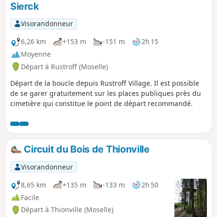
Sierck
Visorandonneur
6,26 km
+153 m
-151 m
2h 15
Moyenne
Départ à Rustroff (Moselle)
Départ de la boucle depuis Rustroff Village. Il est possible
de se garer gratuitement sur les places publiques près du
cimetière qui constitue le point de départ recommandé.
Circuit du Bois de Thionville
Visorandonneur
8,65 km
+135 m
-133 m
2h 50
Facile
Départ à Thionville (Moselle)