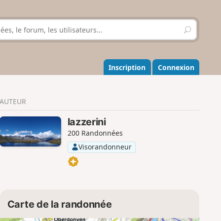
R
e
c
h
e
Inscription
Connexion
r
c
h
AUTEUR
e
r
lazzerini
200 Randonnées
Visorandonneur
Carte de la randonnée