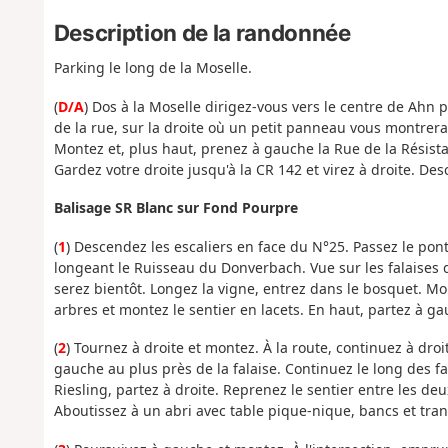
Description de la randonnée
Parking le long de la Moselle.
(
D/A
) Dos à la Moselle dirigez-vous vers le centre de Ahn 
de la rue, sur la droite où un petit panneau vous montrera 
Montez et, plus haut, prenez à gauche la Rue de la Résist
Gardez votre droite jusqu'à la CR 142 et virez à droite. De
Balisage SR Blanc sur Fond Pourpre
(
1
) Descendez les escaliers en face du N°25. Passez le po
longeant le Ruisseau du Donverbach. Vue sur les falaises d
serez bientôt. Longez la vigne, entrez dans le bosquet. Mo
arbres et montez le sentier en lacets. En haut, partez à g
(
2
) Tournez à droite et montez. À la route, continuez à dro
gauche au plus près de la falaise. Continuez le long des 
Riesling, partez à droite. Reprenez le sentier entre les de
Aboutissez à un abri avec table pique-nique, bancs et tran