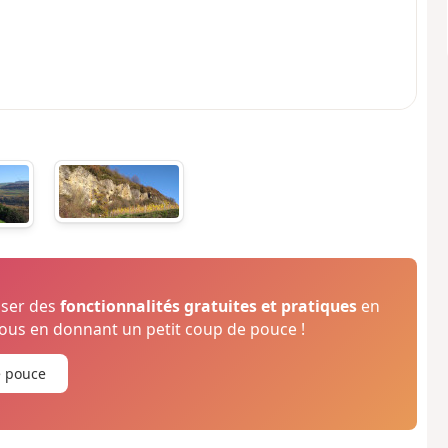
oser des
fonctionnalités gratuites et pratiques
en
us en donnant un petit coup de pouce !
e pouce