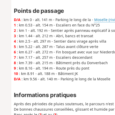
Points de passage
D/A
: km 0 - alt. 141 m - Parking le long de la -
Moselle (riv
1
: km 0.53 - alt. 154 m - Escaliers en face du N°25
2
: km 1 - alt. 192 m - Sentier après panneau explicatif à s
3
: km 1.44 - alt. 212 m - Abri, bancs et transat
4
: km 2.5 - alt. 297 m - Sentier dans virage après villa
5
: km 5.22 - alt. 287 m - Talus avant clôture verte
6
: km 6.27 - alt. 272 m - Fin bosquet avec vue sur Nieder
7
: km 7.17 - alt. 257 m - Escaliers descendant
8
: km 7.39 - alt. 215 m - Bâtiment près du Donverbach
9
: km 8.16 - alt. 194 m - Route près du pont
10
: km 8.91 - alt. 188 m - Bâtiment JK
D/A
: km 9.56 - alt. 140 m - Parking le long de la Moselle
Informations pratiques
Après des périodes de pluies soutenues, le parcours n'est
De bonnes chaussures conseillées, glissant et humide par 
Banc après le (
2
) et au (
3
).