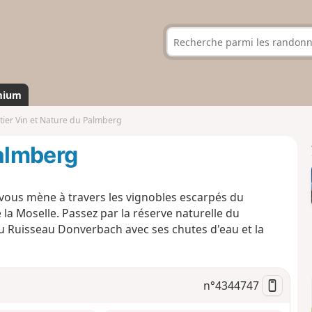
mium
tier Vin et Nature du Palmberg
Palmberg
rs vous mène à travers les vignobles escarpés du
la Moselle. Passez par la réserve naturelle du
 du Ruisseau Donverbach avec ses chutes d'eau et la
n°
4344747