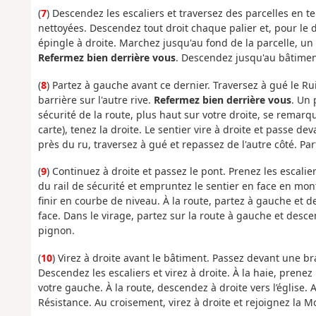
(
7
) Descendez les escaliers et traversez des parcelles e
nettoyées. Descendez tout droit chaque palier et, pour le 
épingle à droite. Marchez jusqu'au fond de la parcelle, un 
Refermez bien derrière vous
. Descendez jusqu'au bâtimen
(
8
) Partez à gauche avant ce dernier. Traversez à gué le R
barrière sur l'autre rive.
Refermez bien derrière vous
. Un 
sécurité de la route, plus haut sur votre droite, se remarq
carte), tenez la droite. Le sentier vire à droite et passe d
près du ru, traversez à gué et repassez de l'autre côté. Par
(
9
) Continuez à droite et passez le pont. Prenez les escaliers
du rail de sécurité et empruntez le sentier en face en mo
finir en courbe de niveau. À la route, partez à gauche et de
face. Dans le virage, partez sur la route à gauche et desce
pignon.
(
10
) Virez à droite avant le bâtiment. Passez devant une bra
Descendez les escaliers et virez à droite. À la haie, prenez
votre gauche. À la route, descendez à droite vers l’église. 
Résistance. Au croisement, virez à droite et rejoignez la Mo