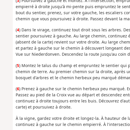
(
3
) Poursuivez à gauche et montez. À l'intersection, empru
empierré à droite jusqu'à mi-pente puis empruntez le senti
bout du sentier, prenez, sur votre gauche, les escaliers c
chemin que vous poursuivez à droite. Passez devant la ma
(
4
) Dans le virage, continuez tout droit sous les arbres. D
sentier poursuivez à gauche. Au large chemin, continuez 
(absent de la carte) revient sur votre droite. Au large chem
et partez à gauche sur le chemin à découvert longeant des 
Vue sur Niederdonven. Descendez la route jusqu'au coin du
(
5
) Montez le talus du champ et empruntez le sentier qui p
chemin de terre. Au premier chemin sur la droite, après un
bosquet d'arbres et le chemin herbeux peu marqué démarr
(
6
) Prenez à gauche sur le chemin herbeux peu marqué. En
Passez au pied de la Croix vue au départ et descendez ent
continuez à droite toujours entre les buis. Découvrez d'a
carte) et poursuivez à droite.
À la vigne, gardez votre droite et longez-la. À hauteur de 
continuez à gauche sur le chemin empierré. À l'intersectio