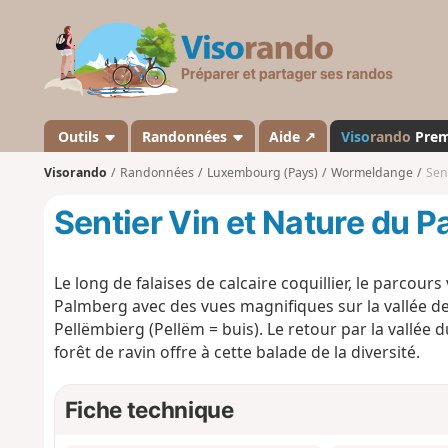
V
i
s
o
r
a
Outils
Randonnées
Aide ↗
Viso
rando
Pre
n
Visorando
Randonnées
Luxembourg (Pays)
Wormeldange
Sen
d
o
Sentier Vin et Nature du 
Le long de falaises de calcaire coquillier, le parcou
Palmberg avec des vues magnifiques sur la vallée de 
Pellëmbierg (Pellëm = buis). Le retour par la vallée
forêt de ravin offre à cette balade de la diversité.
Fiche technique