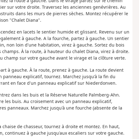
ntez la route à gauche. Dans le virage partez sur le chemin
er sur votre droite. Traversez les anciennes genévrières. Au
onstruits dans les murs de pierres sèches. Montez récupérer le
ison "Chalet Diana".
escendez en lacets le sentier humide et glissant. Revenu sur un
également à gauche. A la fourche, partez à gauche. Un sentier
in, non loin d'une habitation, virez à gauche. Sortez du bois
champs. À la route, à hauteur du chalet Diana, virez à droite.
 champ sur votre gauche avant le virage et la clôture verte.
art à gauche. À la route, prenez à gauche. La route devient
 panneau explicatif, tournez. Marchez jusqu'à la fin du
ant en face d'un panneau explicatif sur Niederdonven.
trez dans les buis et la Réserve Naturelle Palmberg-Ahn.
re les buis. Au croisement avec un panneau explicatif,
utres panneaux. Marchez jusqu'à une fourche (absente de la
la chaise de chasseur, tournez à droite et montez. En haut,
n, continuez à gauche jusqu'aux escaliers sur votre gauche.