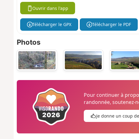
Ouvrir dans l'app
Télécharger le GPX
Télécharger le PDF
Photos
Pour continuer à prop
randonnée, soutenez-no
Je donne un coup d