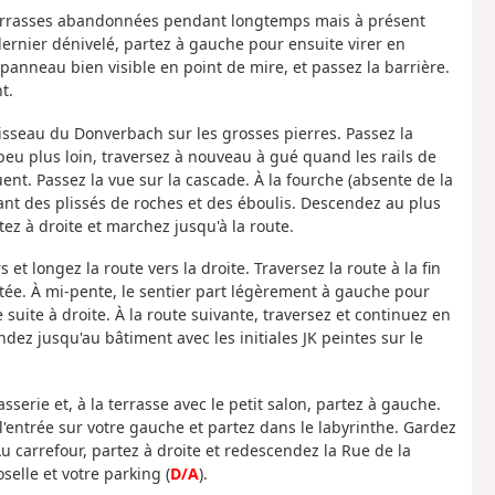
n terrasses abandonnées pendant longtemps mais à présent
dernier dénivelé, partez à gauche pour ensuite virer en
panneau bien visible en point de mire, et passez la barrière.
t.
uisseau du Donverbach sur les grosses pierres. Passez la
peu plus loin, traversez à nouveau à gué quand les rails de
uent. Passez la vue sur la cascade. À la fourche (absente de la
evant des plissés de roches et des éboulis. Descendez au plus
tez à droite et marchez jusqu'à la route.
 et longez la route vers la droite. Traversez la route à la fin
ntée. À mi-pente, le sentier part légèrement à gauche pour
 suite à droite. À la route suivante, traversez et continuez en
ndez jusqu'au bâtiment avec les initiales JK peintes sur le
sserie et, à la terrasse avec le petit salon, partez à gauche.
 l'entrée sur votre gauche et partez dans le labyrinthe. Gardez
Au carrefour, partez à droite et redescendez la Rue de la
selle et votre parking (
D/A
).