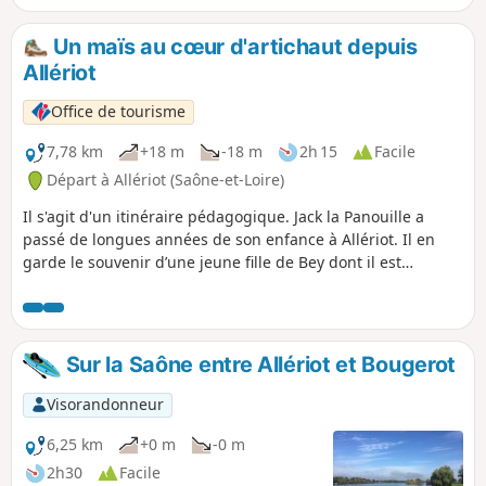
faune et en oiseaux.
Un maïs au cœur d'artichaut depuis
Allériot
Office de tourisme
7,78 km
+18 m
-18 m
2h 15
Facile
Départ à Allériot (Saône-et-Loire)
Il s'agit d'un itinéraire pédagogique. Jack la Panouille a
passé de longues années de son enfance à Allériot. Il en
garde le souvenir d’une jeune fille de Bey dont il est
toujours secrètement amoureux. Avec l'aide de Max, Jack
décide de prendre son courage à deux mains et d’aller
déclarer son amour à la belle Adélaïde. Des énigmes
jalonnent le parcours pour aider les deux amis à atteindre
Sur la Saône entre Allériot et Bougerot
leur but.
Visorandonneur
6,25 km
+0 m
-0 m
2h30
Facile