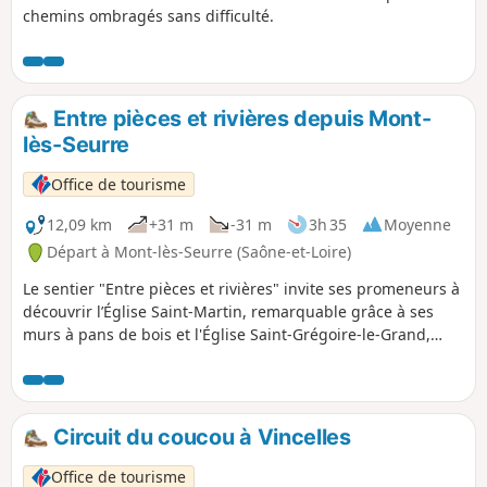
chemins ombragés sans difficulté.
Entre pièces et rivières depuis Mont-
lès-Seurre
Office de tourisme
12,09 km
+31 m
-31 m
3h 35
Moyenne
Départ à Mont-lès-Seurre (Saône-et-Loire)
Le sentier "Entre pièces et rivières" invite ses promeneurs à
découvrir l’Église Saint-Martin, remarquable grâce à ses
murs à pans de bois et l'Église Saint-Grégoire-le-Grand,
facilement reconnaissable grâce à son clocher franc-
comtois à tuiles vernissées. Au fil du parcours, se trouve le
hameau de Chazelle, où chevaux et bovins pâturent
paisiblement dans les prairies l'été.
Circuit du coucou à Vincelles
Office de tourisme