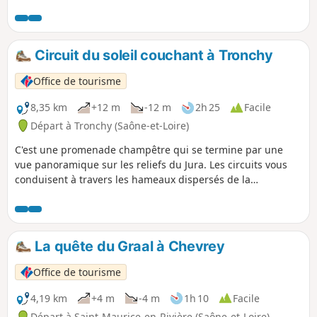
où vous pourrez découvrir des maisons bressanes et
d'anciens moulins.
Circuit du soleil couchant à Tronchy
Office de tourisme
8,35 km
+12 m
-12 m
2h 25
Facile
Départ à Tronchy (Saône-et-Loire)
C'est une promenade champêtre qui se termine par une
vue panoramique sur les reliefs du Jura. Les circuits vous
conduisent à travers les hameaux dispersés de la
commune, où vous pourrez découvrir des maisons
bressanes et anciens moulins.
La quête du Graal à Chevrey
Office de tourisme
4,19 km
+4 m
-4 m
1h 10
Facile
Départ à Saint-Maurice-en-Rivière (Saône-et-Loire)