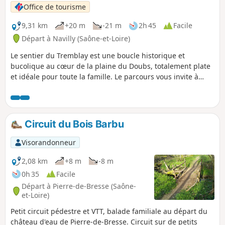
Office de tourisme
9,31 km
+20 m
-21 m
2h 45
Facile
Départ à Navilly (Saône-et-Loire)
Le sentier du Tremblay est une boucle historique et
bucolique au cœur de la plaine du Doubs, totalement plate
et idéale pour toute la famille. Le parcours vous invite à
découvrir un riche patrimoine local, de l'église de Navilly et
son style néo-gothique à la magnifique église romane de
Pontoux, en passant à proximité du remarquable pont de
Navilly, du XVIIIe siècle, qui enjambe le Doubs.
Circuit du Bois Barbu
Visorandonneur
2,08 km
+8 m
-8 m
0h 35
Facile
Départ à Pierre-de-Bresse (Saône-
et-Loire)
Petit circuit pédestre et VTT, balade familiale au départ du
château d'eau de Pierre-de-Bresse. Circuit sur de petits