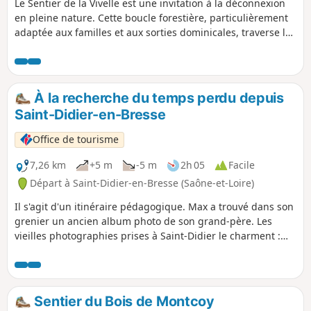
Le Sentier de la Vivelle est une invitation à la déconnexion
en pleine nature. Cette boucle forestière, particulièrement
adaptée aux familles et aux sorties dominicales, traverse le
Bois de Guerfand. Le parcours est ombragé et plat, ce qui le
rend accessible à tous les niveaux, y compris aux jeunes
enfants. C'est un itinéraire idéal pour découvrir la flore
locale, et profiter du calme d'un massif forestier préservé.
À la recherche du temps perdu depuis
Saint-Didier-en-Bresse
Office de tourisme
7,26 km
+5 m
-5 m
2h 05
Facile
Départ à Saint-Didier-en-Bresse (Saône-et-Loire)
Il s'agit d'un itinéraire pédagogique. Max a trouvé dans son
grenier un ancien album photo de son grand-père. Les
vieilles photographies prises à Saint-Didier le charment :
des fermes typiques, de beaux étangs de pêche, des
volailles appétissantes. Ni une, ni deux, Max entraîne son
ami Jack sur les traces de son aïeul, mais les choses ont
bien changé depuis les années 1950.
Sentier du Bois de Montcoy