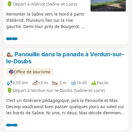
Départ à Allériot (Saône-et-Loire)
Remonter la Saône vers le Nord à partir
d'Allériot. Plusieurs îles sur la rive
gauche. Demi-tour près de Bougerot. En
partant tôt le matin vous pourrez voir la
brume sur la Saône. En revenant à
Allériot vous pouvez en profiter pour
déguster des grenouilles ou la friture
Panouille dans la panade à Verdun-sur-
dans l'un des restaurants au bord de
le-Doubs
l'eau.
Office de tourisme
6,05 km
+3 m
-3 m
1h 45
Facile
Départ à Verdun-sur-le-Doubs (Saône-et-Loire)
C'est un itinéraire pédagogique. Jack la Panouille et Max
Decoop voudraient bien passer quelques jours au soleil sur
les bords de Saône. Ni une, ni deux, Max décide d’emmener
son ami à Verdun-Ciel, sa terre natale. Il imagine déjà les
plaisirs de leurs prochains jours : promenade sur l’eau,
pique-nique et pêche au brochet.Mais, à peine arrivés à