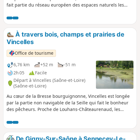
fait partie du réseau européen des espaces naturels les
plus prestigieux : le réseau Natura 2000. Plus de 160
espèces d’oiseaux ont été répertoriées sur l’ensemble de
cette zone protégée, dont le guêpier d’Europe, la
gorgebleue à miroir, la sterne pierregarin, le tarier des prés
À travers bois, champs et prairies de
et le martin pêcheur.
Vincelles
Office de tourisme
6,76 km
+52 m
-51 m
2h 05
Facile
Départ à Vincelles (Saône-et-Loire)
(Saône-et-Loire)
Au cœur de la Bresse bourguignonne, Vincelles est longée
par la partie non navigable de la Seille qui fait le bonheur
des pêcheurs. Proche de Louhans-Châteaurenaud, les
sentiers sont facilement accessibles et vous feront
découvrir la nature à travers bois, champs et prairies.
De Gigny-Sur-Saône à Sennecey-Le-