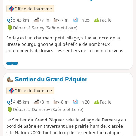
Office de tourisme
5,43 km
+7 m
-7 m
1h 35
Facile
Départ à Serley (Saône-et-Loire)
Serley est un charmant petit village, situé au nord de la
Bresse bourguignonne qui bénéficie de nombreux
équipements de loisirs. Les sentiers de la commune vous
emmèneront à la découverte des paysages et de
l'architecture bressane.
Sentier du Grand Pâquier
Office de tourisme
4,45 km
+8 m
-8 m
1h 20
Facile
Départ à Damerey (Saône-et-Loire)
Le Sentier du Grand Pâquier relie le village de Damerey au
bord de Saône en traversant une prairie humide, classée
site Natura 2000. Tout au long de ce sentier thématique