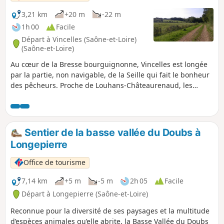
3,21 km
+20 m
-22 m
1h 00
Facile
Départ à Vincelles (Saône-et-Loire)
(Saône-et-Loire)
Au cœur de la Bresse bourguignonne, Vincelles est longée
par la partie, non navigable, de la Seille qui fait le bonheur
des pêcheurs. Proche de Louhans-Châteaurenaud, les
sentiers sont facilement accessibles et vous feront
découvrir la nature à travers bois et prairies. Sur la
commune, vous pourrez admirer les moulins privés qui
agrémentent les paysages de la campagne bressane.
Sentier de la basse vallée du Doubs à
Longepierre
Office de tourisme
7,14 km
+5 m
-5 m
2h 05
Facile
Départ à Longepierre (Saône-et-Loire)
Reconnue pour la diversité de ses paysages et la multitude
d’espèces animales qu’elle abrite, la Basse Vallée du Doubs