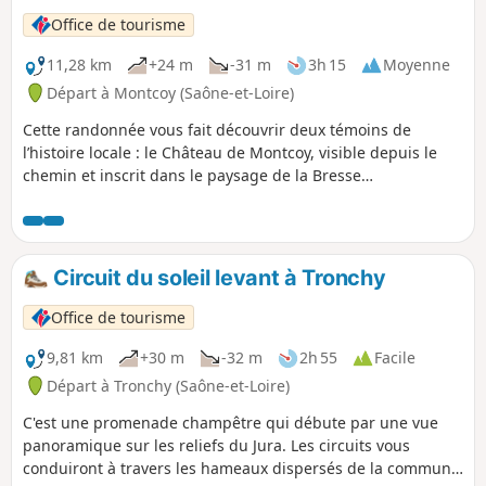
Office de tourisme
11,28 km
+24 m
-31 m
3h 15
Moyenne
Départ à Montcoy (Saône-et-Loire)
Cette randonnée vous fait découvrir deux témoins de
l’histoire locale : le Château de Montcoy, visible depuis le
chemin et inscrit dans le paysage de la Bresse
bourguignonne, et la motte castrale de Guerfand, vestige
d’un ancien site fortifié médiéval. C'est une promenade
entre nature et patrimoine.
Circuit du soleil levant à Tronchy
Office de tourisme
9,81 km
+30 m
-32 m
2h 55
Facile
Départ à Tronchy (Saône-et-Loire)
C'est une promenade champêtre qui débute par une vue
panoramique sur les reliefs du Jura. Les circuits vous
conduiront à travers les hameaux dispersés de la commune