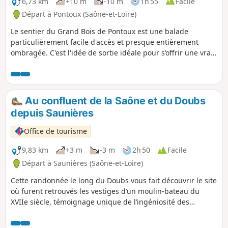
6,73 km
+10 m
-10 m
1h 55
Facile
Départ à Pontoux (Saône-et-Loire)
Le sentier du Grand Bois de Pontoux est une balade
particulièrement facile d'accès et presque entièrement
ombragée. C'est l'idée de sortie idéale pour s’offrir une vraie
bulle de fraîcheur en pleine nature, tout en flânant au cœur
d’un magnifique ensemble d’étangs préservés. Une
escapade ressourçante à ne pas manquer !
Au confluent de la Saône et du Doubs
depuis Saunières
Office de tourisme
9,83 km
+3 m
-3 m
2h 50
Facile
Départ à Saunières (Saône-et-Loire)
Cette randonnée le long du Doubs vous fait découvrir le site
où furent retrouvés les vestiges d’un moulin-bateau du
XVIIe siècle, témoignage unique de l’ingéniosité des
meuniers d’autrefois. Le parcours passe aussi près de l’île
du Château, un espace naturel sensible préservé riche en