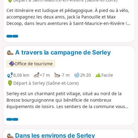
Cet itinéraire est ludique et pédagogique. À pied ou à vélo,
accompagnez les deux amis, Jack la Panouille et Max
Decoop, dans leurs aventures à Saint-Maurice-en-Rivière !
En laissant traîner leurs oreilles Max et Jack ont entendu
parler d’un trésor d’une grande richesse. Il paraîtrait que le
Graal se trouve dans le village. Voilà peut-être l’occasion
pour les deux épis de devenir riches et de prendre la clé
A travers la campagne de Serley
des champs pour de bon ! Mais nos deux aventuriers vont
avoir du pain sur la planche... Aidez-les sur leur parcours !
Office de tourisme
8,08 km
+7 m
-7 m
2h 20
Facile
Départ à Serley (Saône-et-Loire)
Serley est un charmant petit village, situé au nord de la
Bresse bourguignonne qui bénéficie de nombreux
équipements de loisirs. Les sentiers de la commune vous
emmèneront à la découverte des paysages et de
l'architecture bressane.
Dans les environs de Serley