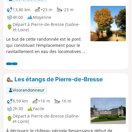
aménagé pour la pêche et les loisirs.
13,80 km
+23 m
-23 m
4h 00
Moyenne
Départ à Pierre-de-Bresse (Saône-
et-Loire)
Le but de cette randonnée est le pont
qui constituait l'emplacement pour le
ravitaillement en eau des locomotives à
vapeur. Il s'agit d'un trajet aller-retour
avec possibilité à tout moment de
revenir sur ses pas.
Les étangs de Pierre-de-Bresse
Visorandonneur
8,59 km
+16 m
-16 m
2h 30
Facile
Départ à Pierre-de-Bresse (Saône-
et-Loire)
À découvrir le château période Renaissance début de