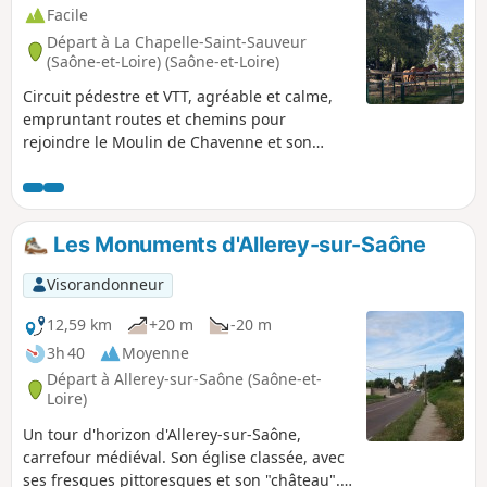
Facile
Départ à La Chapelle-Saint-Sauveur
(Saône-et-Loire) (Saône-et-Loire)
Circuit pédestre et VTT, agréable et calme,
empruntant routes et chemins pour
rejoindre le Moulin de Chavenne et son
étang.
Les Monuments d'Allerey-sur-Saône
Visorandonneur
12,59 km
+20 m
-20 m
3h 40
Moyenne
Départ à Allerey-sur-Saône (Saône-et-
Loire)
Un tour d'horizon d'Allerey-sur-Saône,
carrefour médiéval. Son église classée, avec
ses fresques pittoresques et son "château".