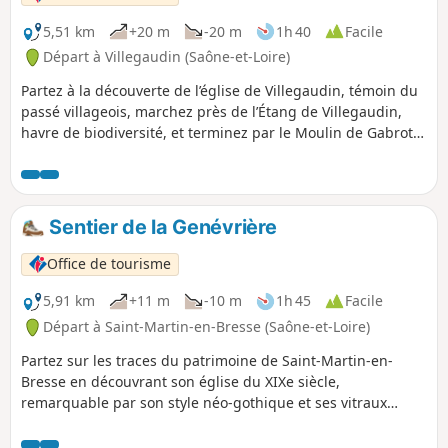
5,51 km
+20 m
-20 m
1h 40
Facile
Départ à Villegaudin (Saône-et-Loire)
Partez à la découverte de l’église de Villegaudin, témoin du
passé villageois, marchez près de l’Étang de Villegaudin,
havre de biodiversité, et terminez par le Moulin de Gabrot,
ancien moulin privé niché au bord de la Cosne. Une balade
riche en nature et en patrimoine local !
Sentier de la Genévrière
Office de tourisme
5,91 km
+11 m
-10 m
1h 45
Facile
Départ à Saint-Martin-en-Bresse (Saône-et-Loire)
Partez sur les traces du patrimoine de Saint-Martin-en-
Bresse en découvrant son église du XIXe siècle,
remarquable par son style néo-gothique et ses vitraux
colorés, ainsi que l’ancienne gare, autrefois centre
d’échanges entre la Bresse et Chalon, aujourd’hui disparue