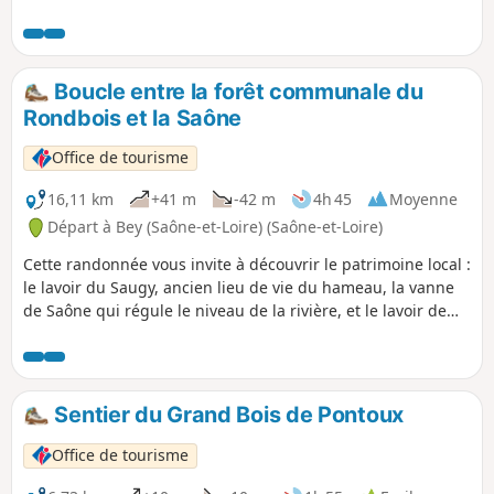
vous retrouverez Élizabeth l'Aigrette, la mascotte, qui vous
guide de manière ludique à la découverte des éléments qui
composent le paysage et ses diverses formes de vie. Des
énigmes sont proposées à chaque totem.
Boucle entre la forêt communale du
Rondbois et la Saône
Office de tourisme
16,11 km
+41 m
-42 m
4h 45
Moyenne
Départ à Bey (Saône-et-Loire) (Saône-et-Loire)
Cette randonnée vous invite à découvrir le patrimoine local :
le lavoir du Saugy, ancien lieu de vie du hameau, la vanne
de Saône qui régule le niveau de la rivière, et le lavoir de
Caillet, niché dans un écrin de verdure. Une promenade
entre nature et mémoire du village.
Sentier du Grand Bois de Pontoux
Office de tourisme