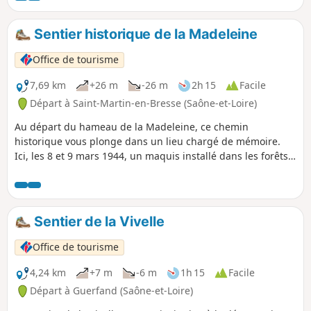
mais riche d’histoire.
Sentier historique de la Madeleine
Office de tourisme
7,69 km
+26 m
-26 m
2h 15
Facile
Départ à Saint-Martin-en-Bresse (Saône-et-Loire)
Au départ du hameau de la Madeleine, ce chemin
historique vous plonge dans un lieu chargé de mémoire.
Ici, les 8 et 9 mars 1944, un maquis installé dans les forêts
alentours est surpris et encerclé, entraînant de violents
combats dans les bois, les champs et jusqu’au cœur du
village. Ce site rappelle le sacrifice de quatre maquisards et
de trois habitants du hameau, dont les frères Jouvenceau.
Sentier de la Vivelle
En hommage, un monument commémoratif a été édifié
avec les pierres des maisons incendiées, perpétuant le
Office de tourisme
souvenir de ces événements. C'est une étape émouvante,
entre patrimoine, nature et devoir de mémoire.
4,24 km
+7 m
-6 m
1h 15
Facile
Départ à Guerfand (Saône-et-Loire)