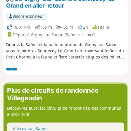
Grand en aller-retour
Visorandonneur
18,01 km
+55 m
-55 m
2h
Facile
Départ à Gigny-sur-Saône (Saône-et-Loire)
Depuis la Saône et la halte nautique de Gigny-sur-Saône
vous rejoindrez Sennecey-Le-Grand en traversant le Bois du
Petit Chorme à la faune et flore caractéristiques des milieux
naturels de lit de rivière... Après avoir traversé Sennecey-Le
Grand, et admiré l'église Romane de Saint-Julien, vous
arriverez au Parc de Ruffey : découverte de l'arboretum et
du verger conservatoire...
Plus de circuits de randonnée
Villegaudin
Découvrez aussi les circuits de randonnée des communes
à proximité
Allerey-sur-Saône