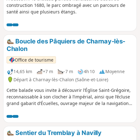
construction 1680, le parc ombragé avec un parcours de
santé ainsi que plusieurs étangs.
Boucle des Pâquiers de Charnay-lès-
Chalon
Office de tourisme
14,65 km
+7 m
-7 m
4h 10
Moyenne
Départ à Charnay-lès-Chalon (Saône-et-Loire)
Cette balade vous invite à découvrir l’Église Saint-Grégoire,
reconnaissable à son clocher à l’impérial, ainsi que l’écluse
grand gabarit d’Écuelles, ouvrage majeur de la navigation
sur la Saône. Le parcours traverse également les prairies du
Val de Saône, refuge du courlis cendré.
Sentier du Tremblay à Navilly