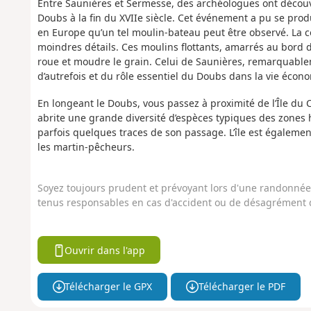
Entre Saunières et Sermesse, des archéologues ont découve
Doubs à la fin du XVIIe siècle. Cet événement a pu se produ
en Europe qu’un tel moulin-bateau peut être observé. La c
moindres détails. Ces moulins flottants, amarrés au bord de
roue et moudre le grain. Celui de Saunières, remarquable
d’autrefois et du rôle essentiel du Doubs dans la vie écon
En longeant le Doubs, vous passez à proximité de l’Île du 
abrite une grande diversité d’espèces typiques des zones h
parfois quelques traces de son passage. L’île est égalem
les martin-pêcheurs.
Soyez toujours prudent et prévoyant lors d'une randonnée. 
tenus responsables en cas d'accident ou de désagrément q
Ouvrir dans l'app
Télécharger le GPX
Télécharger le PDF