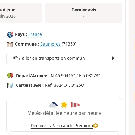
e à jour
Dernier avis
uin 2026
–
Pays :
France
Commune :
Saunières
(71350)
Y aller en transports en commun
Départ/Arrivée :
N 46.90415° / E 5.08273°
Carte(s) IGN :
Ref. 3024OT, 3125O
Météo détaillée heure par heure
Découvrez Visorando Premium