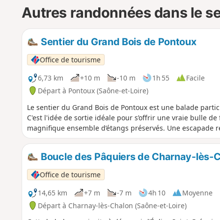
Autres randonnées dans le s
Sentier du Grand Bois de Pontoux
Office de tourisme
6,73 km
+10 m
-10 m
1h 55
Facile
Départ à Pontoux (Saône-et-Loire)
Le sentier du Grand Bois de Pontoux est une balade parti
C'est l'idée de sortie idéale pour s’offrir une vraie bulle 
magnifique ensemble d’étangs préservés. Une escapade r
Boucle des Pâquiers de Charnay-lès-
Office de tourisme
14,65 km
+7 m
-7 m
4h 10
Moyenne
Départ à Charnay-lès-Chalon (Saône-et-Loire)