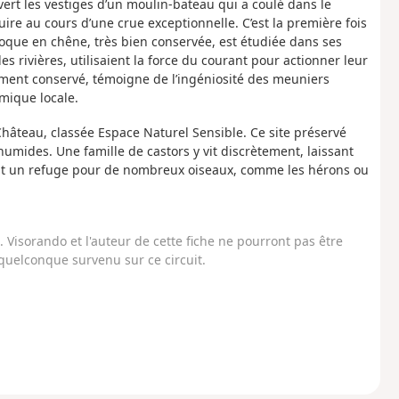
rt les vestiges d’un moulin-bateau qui a coulé dans le
ire au cours d’une crue exceptionnelle. C’est la première fois
oque en chêne, très bien conservée, est étudiée dans ses
s rivières, utilisaient la force du courant pour actionner leur
ment conservé, témoigne de l’ingéniosité des meuniers
omique locale.
Château, classée Espace Naturel Sensible. Ce site préservé
umides. Une famille de castors y vit discrètement, laissant
ent un refuge pour de nombreux oiseaux, comme les hérons ou
Visorando et l'auteur de cette fiche ne pourront pas être
uelconque survenu sur ce circuit.