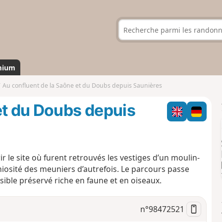
mium
Au confluent de la Saône et du Doubs depuis Saunières
et du Doubs depuis
 le site où furent retrouvés les vestiges d’un moulin-
niosité des meuniers d’autrefois. Le parcours passe
sible préservé riche en faune et en oiseaux.
n°
98472521