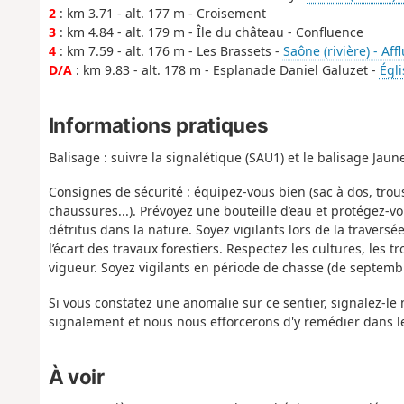
2
: km 3.71 - alt. 177 m - Croisement
3
: km 4.84 - alt. 179 m - Île du château - Confluence
4
: km 7.59 - alt. 176 m - Les Brassets -
Saône (rivière) - Af
D/A
: km 9.83 - alt. 178 m - Esplanade Daniel Galuzet -
Égli
Informations pratiques
Balisage : suivre la signalétique (SAU1) et le balisage Ja
Consignes de sécurité : équipez-vous bien (sac à dos, tro
chaussures...). Prévoyez une bouteille d’eau et protégez-v
détritus dans la nature. Soyez vigilants lors de la traversé
l’écart des travaux forestiers. Respectez les cultures, les 
vigueur. Soyez vigilants en période de chasse (de septembr
Si vous constatez une anomalie sur ce sentier, signalez-le 
signalement et nous nous efforcerons d'y remédier dans le
À voir