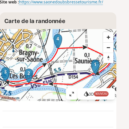
Site web :
https://www.saonedoubsbressetourisme.fr/
Carte de la randonnée
4
1
3
2
3D
NOUVEAU
A
Attributions
ff
i
c
h
e