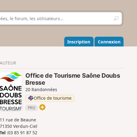
R
e
c
h
e
Inscription
Connexion
r
c
h
AUTEUR
e
r
Office de Tourisme Saône Doubs
Bresse
20 Randonnées
Office de tourisme
PRO
11 rue de Beaune
71350 Verdun-Ciel
Tel :
03 85 91 87 52