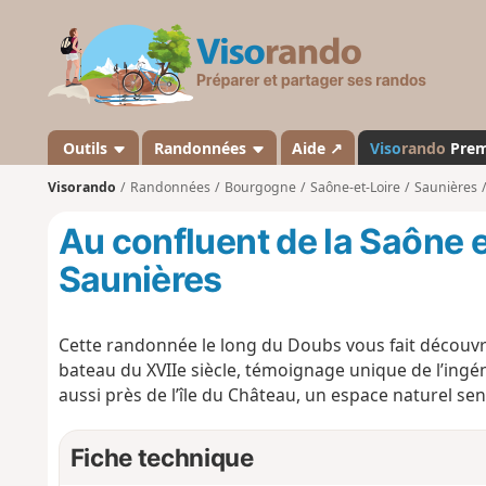
V
i
s
o
r
a
Outils
Randonnées
Aide ↗
Viso
rando
Pre
n
Visorando
Randonnées
Bourgogne
Saône-et-Loire
Saunières
d
o
Au confluent de la Saône 
Saunières
Cette randonnée le long du Doubs vous fait découvrir
bateau du XVIIe siècle, témoignage unique de l’ingé
aussi près de l’île du Château, un espace naturel sen
Fiche technique