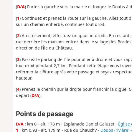
(
D/A
) Partez à gauche vers la mairie et longez le Doubs à
(
1
) Continuez et prenez la route sur la gauche. Allez
tout d
sur un chemin enherbé, continuez tout droit.
(
2
) Au croisement, effectuez un gauche-droite.
En restant 
rue derrière les maisons entrez dans le village des Bordes.
direction de l’Île du Château.
(
3
) Passez le parking de l’île pour aller à droite et vous 
tout droit pendant 2,7 km. Pendant cette étape vous trave
refermer la clôture après votre passage et soyez respectu
hauteur.
(
4
) Prenez le chemin sur la droite pour franchir la digue. 
départ (
D/A
).
Points de passage
D/A
: km 0 - alt. 178 m - Esplanade Daniel Galuzet -
Église 
1
: km 0.93 - alt. 179 m - Rue du Chauchy -
Doubs (rivière) 