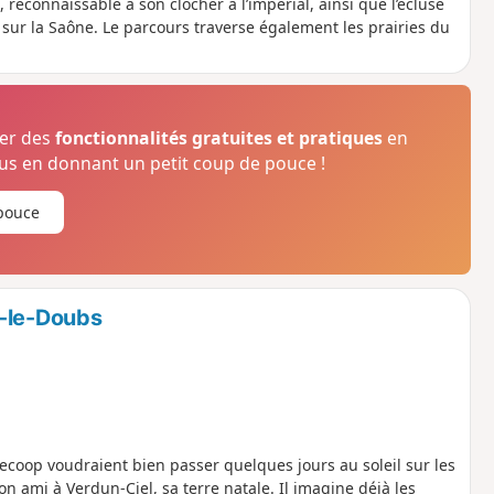
, reconnaissable à son clocher à l’impérial, ainsi que l’écluse
 sur la Saône. Le parcours traverse également les prairies du
ser des
fonctionnalités gratuites et pratiques
en
s en donnant un petit coup de pouce !
pouce
r-le-Doubs
Decoop voudraient bien passer quelques jours au soleil sur les
 ami à Verdun-Ciel, sa terre natale. Il imagine déjà les