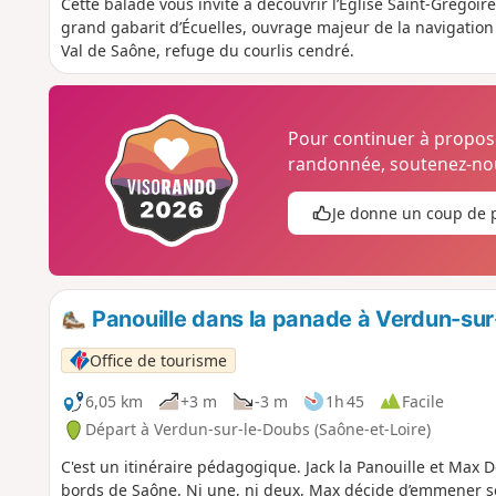
Cette balade vous invite à découvrir l’Église Saint-Grégoire
grand gabarit d’Écuelles, ouvrage majeur de la navigation
Val de Saône, refuge du courlis cendré.
Pour continuer à propo
randonnée, soutenez-nou
Je donne un coup de 
Panouille dans la panade à Verdun-su
Office de tourisme
6,05 km
+3 m
-3 m
1h 45
Facile
Départ à Verdun-sur-le-Doubs (Saône-et-Loire)
C'est un itinéraire pédagogique. Jack la Panouille et Max 
bords de Saône. Ni une, ni deux, Max décide d’emmener son