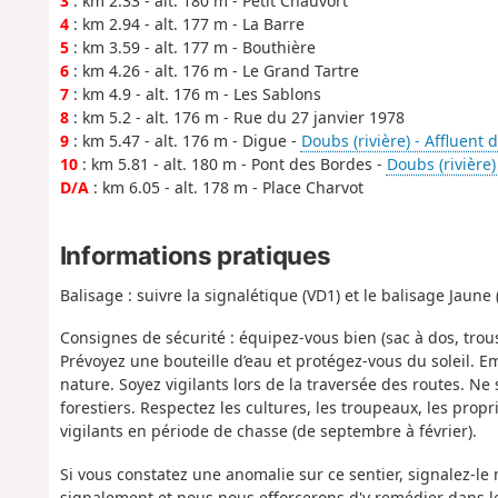
3
: km 2.33 - alt. 180 m - Petit Chauvort
4
: km 2.94 - alt. 177 m - La Barre
5
: km 3.59 - alt. 177 m - Bouthière
6
: km 4.26 - alt. 176 m - Le Grand Tartre
7
: km 4.9 - alt. 176 m - Les Sablons
8
: km 5.2 - alt. 176 m - Rue du 27 janvier 1978
9
: km 5.47 - alt. 176 m - Digue -
Doubs (rivière) - Affluent 
10
: km 5.81 - alt. 180 m - Pont des Bordes -
Doubs (rivière)
D/A
: km 6.05 - alt. 178 m - Place Charvot
Informations pratiques
Balisage : suivre la signalétique (VD1) et le balisage Jau
Consignes de sécurité : équipez-vous bien (sac à dos, trou
Prévoyez une bouteille d’eau et protégez-vous du soleil. E
nature. Soyez vigilants lors de la traversée des routes. Ne 
forestiers. Respectez les cultures, les troupeaux, les prop
vigilants en période de chasse (de septembre à février).
Si vous constatez une anomalie sur ce sentier, signalez-le 
signalement et nous nous efforcerons d'y remédier dans le