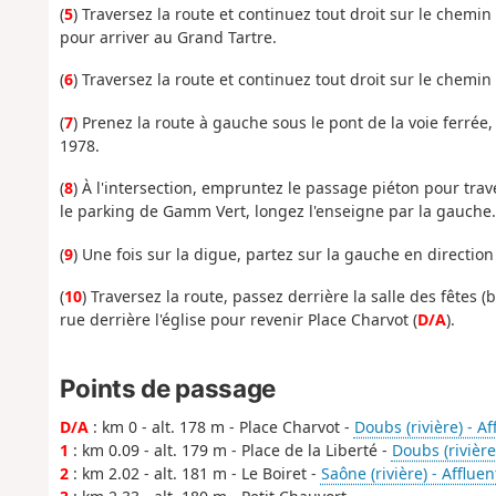
(
5
) Traversez la route et continuez tout droit sur le chem
pour arriver au Grand Tartre.
(
6
) Traversez la route et continuez tout droit sur le chemi
(
7
) Prenez la route à gauche sous le pont de la voie ferrée, 
1978.
(
8
) À l'intersection, empruntez le passage piéton pour trav
le parking de Gamm Vert, longez l'enseigne par la gauche.
(
9
) Une fois sur la digue, partez sur la gauche en directio
(
10
) Traversez la route, passez derrière la salle des fêtes
rue derrière l'église pour revenir Place Charvot (
D/A
).
Points de passage
D/A
: km 0 - alt. 178 m - Place Charvot -
Doubs (rivière) - A
1
: km 0.09 - alt. 179 m - Place de la Liberté -
Doubs (rivière
2
: km 2.02 - alt. 181 m - Le Boiret -
Saône (rivière) - Afflue