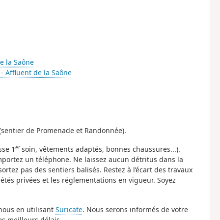
de la Saône
 - Affluent de la Saône
ne (sentier de Promenade et Randonnée).
er
sse 1
soin, vêtements adaptés, bonnes chaussures...).
mportez un téléphone. Ne laissez aucun détritus dans la
sortez pas des sentiers balisés. Restez à l’écart des travaux
riétés privées et les réglementations en vigueur. Soyez
nous en utilisant
Suricate
. Nous serons informés de votre
s meilleurs délais.