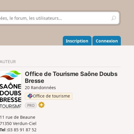
R
e
c
h
e
Inscription
Connexion
r
c
h
AUTEUR
e
r
Office de Tourisme Saône Doubs
Bresse
20 Randonnées
Office de tourisme
PRO
11 rue de Beaune
71350 Verdun-Ciel
Tel :
03 85 91 87 52