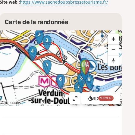
Site web :
https://www.saonedoubsbressetourisme.fr/
Carte de la randonnée
2
3
4
1
5
10
8
6
9
7
3D
NOUVEAU
A
Attributions
ff
i
c
h
e