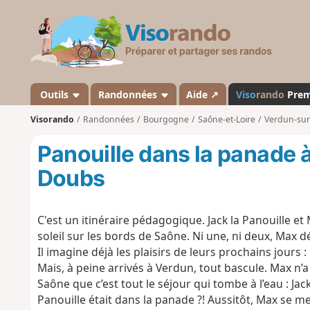
V
i
s
o
r
a
Outils
Randonnées
Aide ↗
Viso
rando
Pre
n
Visorando
Randonnées
Bourgogne
Saône-et-Loire
Verdun-sur
d
o
Panouille dans la panade 
Doubs
C'est un itinéraire pédagogique. Jack la Panouille 
soleil sur les bords de Saône. Ni une, ni deux, Max 
Il imagine déjà les plaisirs de leurs prochains jours
Mais, à peine arrivés à Verdun, tout bascule. Max n’a
Saône que c’est tout le séjour qui tombe à l’eau : Jack a
Panouille était dans la panade ?! Aussitôt, Max se m