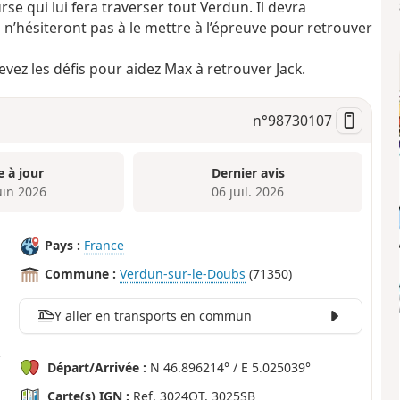
se qui lui fera traverser tout Verdun. Il devra
’hésiteront pas à le mettre à l’épreuve pour retrouver
levez les défis pour aidez Max à retrouver Jack.
n°
98730107
e à jour
Dernier avis
uin 2026
06 juil. 2026
Pays :
France
Commune :
Verdun-sur-le-Doubs
(71350)
Y aller en transports en commun
Départ/Arrivée :
N 46.896214° / E 5.025039°
Carte(s) IGN :
Ref. 3024OT, 3025SB