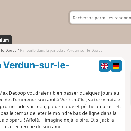
mium
-le-Doubs
Panouille dans la panade à Verdun-sur-le-Doubs
à Verdun-sur-le-
et Max Decoop voudraient bien passer quelques jours au
décide d’emmener son ami à Verdun-Ciel, sa terre natale.
 : promenade sur l’eau, pique-nique et pêche au brochet.
 pas le temps de jeter le moindre bas de ligne dans la
 disparu ! Affolé, il imagine déjà le pire. Et si Jack la
et à la recherche de son ami.