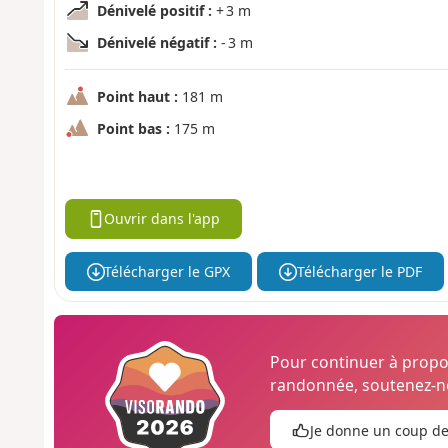
Dénivelé positif :
+ 3 m
Dénivelé négatif :
- 3 m
Point haut :
181 m
Point bas :
175 m
Ouvrir dans l'app
Télécharger le GPX
Télécharger le PDF
Pour continuer à prop
randonnée, soutenez-no
Je donne un coup d