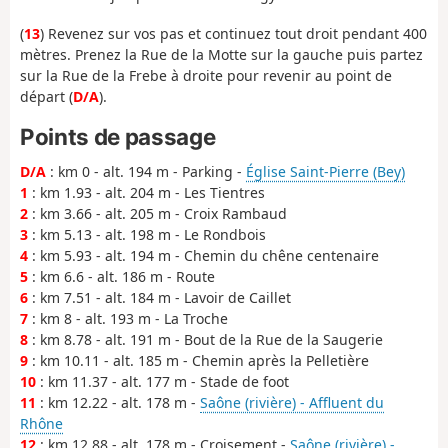
(
13
) Revenez sur vos pas et continuez tout droit pendant 400
mètres. Prenez la Rue de la Motte sur la gauche puis partez
sur la Rue de la Frebe à droite pour revenir au point de
départ (
D/A
).
Points de passage
D/A
: km 0 - alt. 194 m - Parking -
Église Saint-Pierre (Bey)
1
: km 1.93 - alt. 204 m - Les Tientres
2
: km 3.66 - alt. 205 m - Croix Rambaud
3
: km 5.13 - alt. 198 m - Le Rondbois
4
: km 5.93 - alt. 194 m - Chemin du chêne centenaire
5
: km 6.6 - alt. 186 m - Route
6
: km 7.51 - alt. 184 m - Lavoir de Caillet
7
: km 8 - alt. 193 m - La Troche
8
: km 8.78 - alt. 191 m - Bout de la Rue de la Saugerie
9
: km 10.11 - alt. 185 m - Chemin après la Pelletière
10
: km 11.37 - alt. 177 m - Stade de foot
11
: km 12.22 - alt. 178 m -
Saône (rivière) - Affluent du
Rhône
12
: km 12.88 - alt. 178 m - Croisement -
Saône (rivière) -