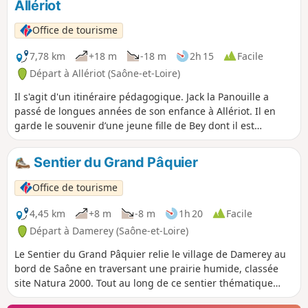
Allériot
Office de tourisme
7,78 km
+18 m
-18 m
2h 15
Facile
Départ à Allériot (Saône-et-Loire)
Il s'agit d'un itinéraire pédagogique. Jack la Panouille a
passé de longues années de son enfance à Allériot. Il en
garde le souvenir d’une jeune fille de Bey dont il est
toujours secrètement amoureux. Avec l'aide de Max, Jack
décide de prendre son courage à deux mains et d’aller
Sentier du Grand Pâquier
déclarer son amour à la belle Adélaïde. Des énigmes
jalonnent le parcours pour aider les deux amis à atteindre
Office de tourisme
leur but.
4,45 km
+8 m
-8 m
1h 20
Facile
Départ à Damerey (Saône-et-Loire)
Le Sentier du Grand Pâquier relie le village de Damerey au
bord de Saône en traversant une prairie humide, classée
site Natura 2000. Tout au long de ce sentier thématique
vous retrouverez Élizabeth l'Aigrette, la mascotte, qui vous