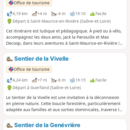
Office de tourisme
4,19 km
+4 m
-4 m
1h 10
Facile
Départ à Saint-Maurice-en-Rivière (Saône-et-Loire)
Cet itinéraire est ludique et pédagogique. À pied ou à vélo,
accompagnez les deux amis, Jack la Panouille et Max
Decoop, dans leurs aventures à Saint-Maurice-en-Rivière !
En laissant traîner leurs oreilles Max et Jack ont entendu
parler d’un trésor d’une grande richesse. Il paraîtrait que le
Sentier de la Vivelle
Graal se trouve dans le village. Voilà peut-être l’occasion
pour les deux épis de devenir riches et de prendre la clé
Office de tourisme
des champs pour de bon ! Mais nos deux aventuriers vont
avoir du pain sur la planche... Aidez-les sur leur parcours !
4,24 km
+7 m
-6 m
1h 15
Facile
Départ à Guerfand (Saône-et-Loire)
Le Sentier de la Vivelle est une invitation à la déconnexion
en pleine nature. Cette boucle forestière, particulièrement
adaptée aux familles et aux sorties dominicales, traverse le
Bois de Guerfand. Le parcours est ombragé et plat, ce qui le
rend accessible à tous les niveaux, y compris aux jeunes
Sentier de la Genévrière
enfants. C'est un itinéraire idéal pour découvrir la flore