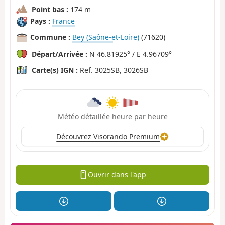
Point bas :
174 m
Pays :
France
Commune :
Bey (Saône-et-Loire)
(71620)
Départ/Arrivée :
N 46.81925° / E 4.96709°
Carte(s) IGN :
Ref. 3025SB, 3026SB
Météo détaillée heure par heure
Découvrez Visorando Premium
Ouvrir dans l'app