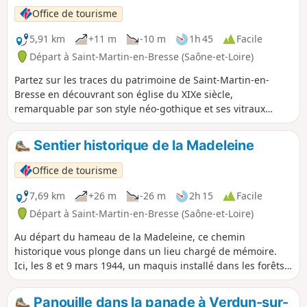
locale, et profiter du calme d'un massif forestier préservé.
Office de tourisme
5,91 km
+11 m
-10 m
1h 45
Facile
Départ à Saint-Martin-en-Bresse (Saône-et-Loire)
Partez sur les traces du patrimoine de Saint-Martin-en-
Bresse en découvrant son église du XIXe siècle,
remarquable par son style néo-gothique et ses vitraux
colorés, ainsi que l’ancienne gare, autrefois centre
d’échanges entre la Bresse et Chalon, aujourd’hui disparue
Sentier historique de la Madeleine
mais riche d’histoire.
Office de tourisme
7,69 km
+26 m
-26 m
2h 15
Facile
Départ à Saint-Martin-en-Bresse (Saône-et-Loire)
Au départ du hameau de la Madeleine, ce chemin
historique vous plonge dans un lieu chargé de mémoire.
Ici, les 8 et 9 mars 1944, un maquis installé dans les forêts
alentours est surpris et encerclé, entraînant de violents
combats dans les bois, les champs et jusqu’au cœur du
Panouille dans la panade à Verdun-sur-