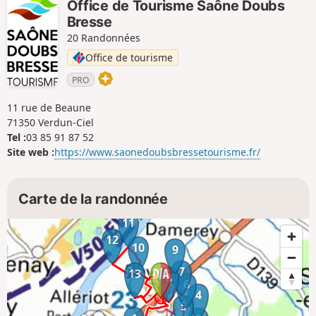
Office de Tourisme Saône Doubs
tourisme, relevez les défis pour aidez Max à retrouver Jack.
Bresse
20 Randonnées
Office de tourisme
PRO
11 rue de Beaune
71350 Verdun-Ciel
Tel :
03 85 91 87 52
Site web :
https://www.saonedoubsbressetourisme.fr/
Carte de la randonnée
11
12
10
9
7
13
8
6
4
5