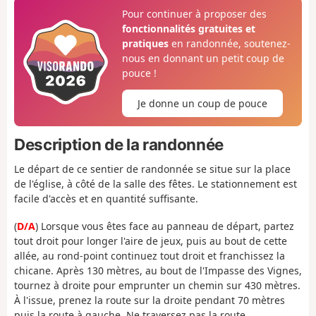
Pour continuer à proposer des
fonctionnalités gratuites et
pratiques
en randonnée, soutenez-
nous en donnant un petit coup de
pouce !
Je donne un coup de pouce
Description de la randonnée
Le départ de ce sentier de randonnée se situe sur la place
de l'église, à côté de la salle des fêtes. Le stationnement est
facile d'accès et en quantité suffisante.
(
D/A
) Lorsque vous êtes face au panneau de départ, partez
tout droit pour longer l'aire de jeux, puis au bout de cette
allée, au rond-point continuez tout droit et franchissez la
chicane. Après 130 mètres, au bout de l'Impasse des Vignes,
tournez à droite pour emprunter un chemin sur 430 mètres.
À l'issue, prenez la route sur la droite pendant 70 mètres
puis la route à gauche. Ne traversez pas la route