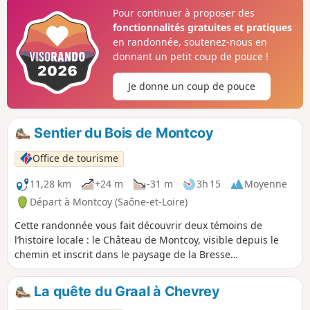
guide de manière ludique à la découverte des éléments qui
Pour continuer à proposer des
composent le paysage et ses diverses formes de vie. Des
fonctionnalités gratuites et pratiques
énigmes sont proposées à chaque totem.
en randonnée, soutenez-nous en
donnant un petit coup de pouce !
Je donne un coup de pouce
Sentier du Bois de Montcoy
Office de tourisme
11,28 km
+24 m
-31 m
3h 15
Moyenne
Départ à Montcoy (Saône-et-Loire)
Cette randonnée vous fait découvrir deux témoins de
l’histoire locale : le Château de Montcoy, visible depuis le
chemin et inscrit dans le paysage de la Bresse
bourguignonne, et la motte castrale de Guerfand, vestige
d’un ancien site fortifié médiéval. C'est une promenade
La quête du Graal à Chevrey
entre nature et patrimoine.