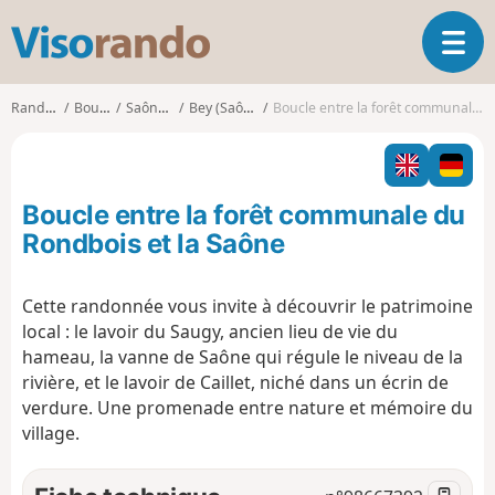
V
O
i
u
s
v
o
Randonnées
Bourgogne
Saône-et-Loire
Bey (Saône-et-Loire)
Boucle entre la forêt communale du Rondbois et la Saône
r
r
i
a
r
n
l
d
Boucle entre la forêt communale du
a
o
n
Rondbois et la Saône
a
v
Cette randonnée vous invite à découvrir le patrimoine
i
local : le lavoir du Saugy, ancien lieu de vie du
g
a
hameau, la vanne de Saône qui régule le niveau de la
t
rivière, et le lavoir de Caillet, niché dans un écrin de
i
verdure. Une promenade entre nature et mémoire du
o
village.
n