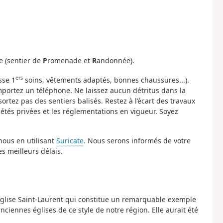
ne (sentier de
P
romenade et
R
andonnée).
ers
sse 1
soins, vêtements adaptés, bonnes chaussures...).
mportez un téléphone. Ne laissez aucun détritus dans la
sortez pas des sentiers balisés. Restez à l’écart des travaux
riétés privées et les réglementations en vigueur. Soyez
nous en utilisant
Suricate
. Nous serons informés de votre
s meilleurs délais.
l’Église Saint-Laurent qui constitue un remarquable exemple
anciennes églises de ce style de notre région. Elle aurait été