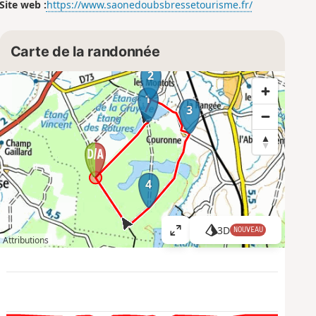
Site web :
https://www.saonedoubsbressetourisme.fr/
Carte de la randonnée
2
1
3
4
3D
NOUVEAU
A
Attributions
ff
i
c
h
e