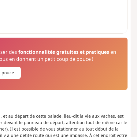
oser des
fonctionnalités gratuites et pratiques
en
us en donnant un petit coup de pouce !
e pouce
 et au départ de cette balade, lieu-dit la Vie aux Vaches, est
 devant le panneau de départ, attention tout de même car le
er). Il est possible de vous stationner au tout début de la
il y a une petite route qui est une impasse. À cet endroit votre