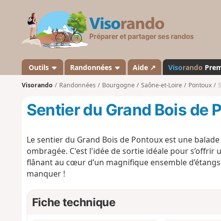
V
i
s
o
r
a
Outils
Randonnées
Aide ↗
Viso
rando
Pre
n
Visorando
Randonnées
Bourgogne
Saône-et-Loire
Pontoux
S
d
o
Sentier du Grand Bois de 
Le sentier du Grand Bois de Pontoux est une balade 
ombragée. C'est l'idée de sortie idéale pour s’offrir 
flânant au cœur d’un magnifique ensemble d’étangs
manquer !
Fiche technique