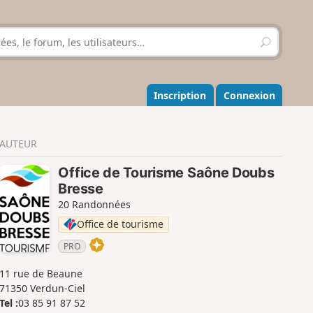
R
e
c
h
e
Inscription
Connexion
r
c
h
AUTEUR
e
r
Office de Tourisme Saône Doubs
Bresse
20 Randonnées
Office de tourisme
PRO
11 rue de Beaune
71350 Verdun-Ciel
Tel :
03 85 91 87 52