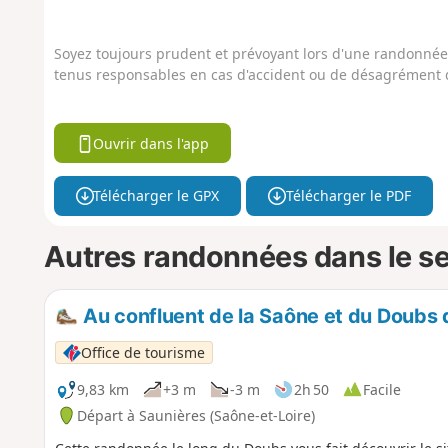
Soyez toujours prudent et prévoyant lors d'une randonnée. 
tenus responsables en cas d'accident ou de désagrément q
Ouvrir dans l'app
Télécharger le GPX
Télécharger le PDF
Autres randonnées dans le s
Au confluent de la Saône et du Doubs 
Office de tourisme
9,83 km
+3 m
-3 m
2h 50
Facile
Départ à Saunières (Saône-et-Loire)