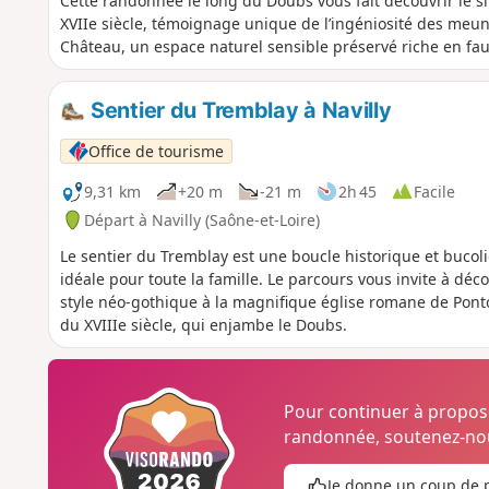
Cette randonnée le long du Doubs vous fait découvrir le si
XVIIe siècle, témoignage unique de l’ingéniosité des meunie
Château, un espace naturel sensible préservé riche en fau
Sentier du Tremblay à Navilly
Office de tourisme
9,31 km
+20 m
-21 m
2h 45
Facile
Départ à Navilly (Saône-et-Loire)
Le sentier du Tremblay est une boucle historique et bucol
idéale pour toute la famille. Le parcours vous invite à déco
style néo-gothique à la magnifique église romane de Pont
du XVIIIe siècle, qui enjambe le Doubs.
Pour continuer à propo
randonnée, soutenez-nou
Je donne un coup de 