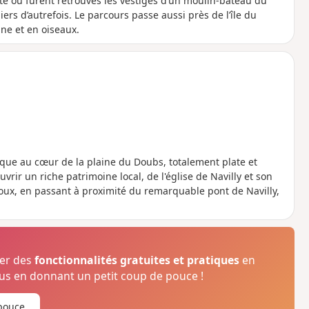
te où furent retrouvés les vestiges d’un moulin-bateau du
rs d’autrefois. Le parcours passe aussi près de l’île du
ne et en oiseaux.
ique au cœur de la plaine du Doubs, totalement plate et
uvrir un riche patrimoine local, de l'église de Navilly et son
oux, en passant à proximité du remarquable pont de Navilly,
ser des
fonctionnalités gratuites et pratiques
en
s en donnant un petit coup de pouce !
pouce