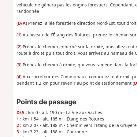
véhicule ne gênera pas les engins forestiers. Cependant, en
randonnée !
(
D/A
) Prenez l’allée forestière direction Nord-Est, tout droi
(
1
) Au niveau de l'Étang des Rotures, prenez le chemin sur
(
2
) Prenez le chemin enherbé sur la droite, puis allez tout d
route à droite puis tout droit. Vous arrivez au hameau de
(
3
) Prenez le chemin à droite, qui vous ramène dans la for
(
4
) Aux carrefour des Communaux, continuez tout droit, pui
pendant 1,2 km pour revenir au point de stationnement (
D
Points de passage
D/A
: km 0 - alt. 190 m - La Vie aux Vaches
1
: km 1.54 - alt. 185 m - Étang des Rotures
2
: km 2.07 - alt. 188 m - Chemin vers l'Étang de la Gruyère
3
: km 3.23 - alt. 188 m - Couronne