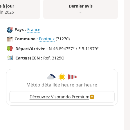
e à jour
Dernier avis
uin 2026
–
Pays :
France
Commune :
Pontoux
(71270)
Départ/Arrivée :
N 46.894757° / E 5.11979°
Carte(s) IGN :
Ref. 3125O
Météo détaillée heure par heure
Découvrez Visorando Premium