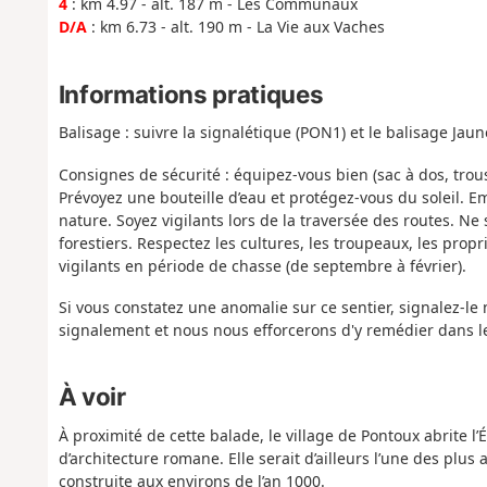
4
: km 4.97 - alt. 187 m - Les Communaux
D/A
: km 6.73 - alt. 190 m - La Vie aux Vaches
Informations pratiques
Balisage : suivre la signalétique (PON1) et le balisage Jau
Consignes de sécurité : équipez-vous bien (sac à dos, trou
Prévoyez une bouteille d’eau et protégez-vous du soleil. E
nature. Soyez vigilants lors de la traversée des routes. Ne 
forestiers. Respectez les cultures, les troupeaux, les prop
vigilants en période de chasse (de septembre à février).
Si vous constatez une anomalie sur ce sentier, signalez-le 
signalement et nous nous efforcerons d'y remédier dans le
À voir
À proximité de cette balade, le village de Pontoux abrite 
d’architecture romane. Elle serait d’ailleurs l’une des plus 
construite aux environs de l’an 1000.