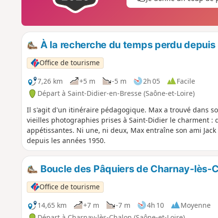
À la recherche du temps perdu depuis 
Office de tourisme
7,26 km
+5 m
-5 m
2h 05
Facile
Départ à Saint-Didier-en-Bresse (Saône-et-Loire)
Il s'agit d'un itinéraire pédagogique. Max a trouvé dans 
vieilles photographies prises à Saint-Didier le charment :
appétissantes. Ni une, ni deux, Max entraîne son ami Jack 
depuis les années 1950.
Boucle des Pâquiers de Charnay-lès-
Office de tourisme
14,65 km
+7 m
-7 m
4h 10
Moyenne
Départ à Charnay-lès-Chalon (Saône-et-Loire)