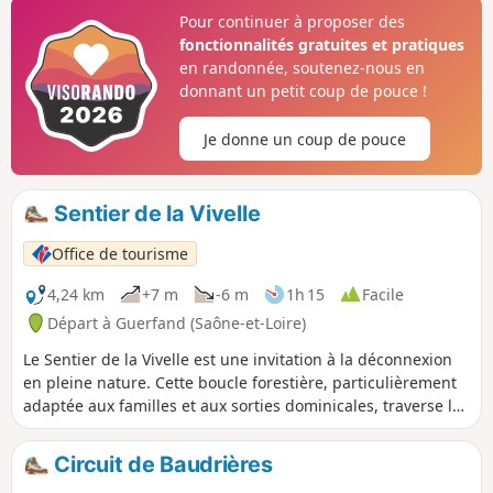
combats dans les bois, les champs et jusqu’au cœur du
Pour continuer à proposer des
village. Ce site rappelle le sacrifice de quatre maquisards et
fonctionnalités gratuites et pratiques
de trois habitants du hameau, dont les frères Jouvenceau.
en randonnée, soutenez-nous en
En hommage, un monument commémoratif a été édifié
donnant un petit coup de pouce !
avec les pierres des maisons incendiées, perpétuant le
souvenir de ces événements. C'est une étape émouvante,
Je donne un coup de pouce
entre patrimoine, nature et devoir de mémoire.
Sentier de la Vivelle
Office de tourisme
4,24 km
+7 m
-6 m
1h 15
Facile
Départ à Guerfand (Saône-et-Loire)
Le Sentier de la Vivelle est une invitation à la déconnexion
en pleine nature. Cette boucle forestière, particulièrement
adaptée aux familles et aux sorties dominicales, traverse le
Bois de Guerfand. Le parcours est ombragé et plat, ce qui le
rend accessible à tous les niveaux, y compris aux jeunes
Circuit de Baudrières
enfants. C'est un itinéraire idéal pour découvrir la flore