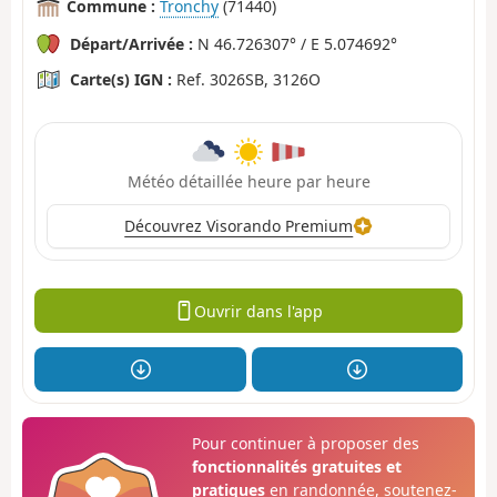
Commune :
Tronchy
(71440)
Départ/Arrivée :
N 46.726307° / E 5.074692°
Carte(s) IGN :
Ref. 3026SB, 3126O
Météo détaillée heure par heure
Découvrez Visorando Premium
Ouvrir dans l'app
Pour continuer à proposer des
fonctionnalités gratuites et
pratiques
en randonnée, soutenez-