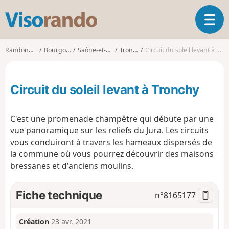
V
O
i
u
s
v
o
Randonnées
Bourgogne
Saône-et-Loire
Tronchy
Circuit du soleil levant à Tronchy
r
r
i
a
r
n
Circuit du soleil levant à Tronchy
l
d
a
o
n
C'est une promenade champêtre qui débute par une
a
vue panoramique sur les reliefs du Jura. Les circuits
v
vous conduiront à travers les hameaux dispersés de
i
g
la commune où vous pourrez découvrir des maisons
a
bressanes et d'anciens moulins.
t
i
Fiche technique
n°
8165177
o
n
Création
23 avr. 2021