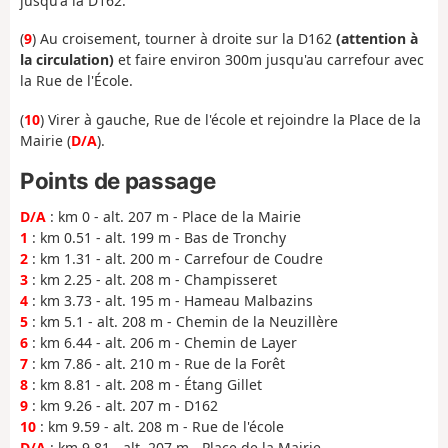
jusqu'à la D162.
(
9
) Au croisement, tourner à droite sur la D162
(attention à
la circulation)
et faire environ 300m jusqu'au carrefour avec
la Rue de l'École.
(
10
) Virer à gauche, Rue de l'école et rejoindre la Place de la
Mairie (
D/A
).
Points de passage
D/A
: km 0 - alt. 207 m - Place de la Mairie
1
: km 0.51 - alt. 199 m - Bas de Tronchy
2
: km 1.31 - alt. 200 m - Carrefour de Coudre
3
: km 2.25 - alt. 208 m - Champisseret
4
: km 3.73 - alt. 195 m - Hameau Malbazins
5
: km 5.1 - alt. 208 m - Chemin de la Neuzillère
6
: km 6.44 - alt. 206 m - Chemin de Layer
7
: km 7.86 - alt. 210 m - Rue de la Forêt
8
: km 8.81 - alt. 208 m - Étang Gillet
9
: km 9.26 - alt. 207 m - D162
10
: km 9.59 - alt. 208 m - Rue de l'école
D/A
: km 9.81 - alt. 207 m - Place de la Mairie