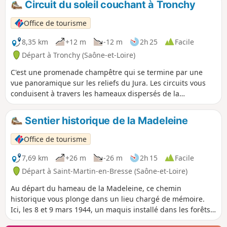
Circuit du soleil couchant à Tronchy
Office de tourisme
8,35 km
+12 m
-12 m
2h 25
Facile
Départ à Tronchy (Saône-et-Loire)
C'est une promenade champêtre qui se termine par une
vue panoramique sur les reliefs du Jura. Les circuits vous
conduisent à travers les hameaux dispersés de la
commune, où vous pourrez découvrir des maisons
bressanes et anciens moulins.
Sentier historique de la Madeleine
Office de tourisme
7,69 km
+26 m
-26 m
2h 15
Facile
Départ à Saint-Martin-en-Bresse (Saône-et-Loire)
Au départ du hameau de la Madeleine, ce chemin
historique vous plonge dans un lieu chargé de mémoire.
Ici, les 8 et 9 mars 1944, un maquis installé dans les forêts
alentours est surpris et encerclé, entraînant de violents