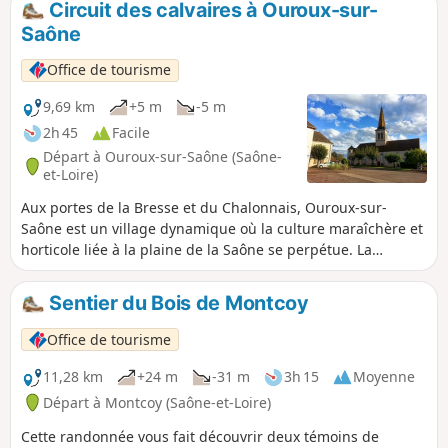
Circuit des calvaires à Ouroux-sur-
Saône
Office de tourisme
9,69 km
+5 m
-5 m
2h 45
Facile
Départ à Ouroux-sur-Saône (Saône-
et-Loire)
Aux portes de la Bresse et du Chalonnais, Ouroux-sur-
Saône est un village dynamique où la culture maraîchère et
horticole liée à la plaine de la Saône se perpétue. La
commune est traversée par la Voie Verte la Bressane reliant
Chalon-sur-Saône à Lons-le-Saunier. Elle possède
Sentier du Bois de Montcoy
également une prairie humide où il est facile d’observer les
oiseaux.
Office de tourisme
11,28 km
+24 m
-31 m
3h 15
Moyenne
Départ à Montcoy (Saône-et-Loire)
Cette randonnée vous fait découvrir deux témoins de