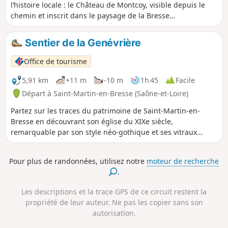
l’histoire locale : le Château de Montcoy, visible depuis le
chemin et inscrit dans le paysage de la Bresse
bourguignonne, et la motte castrale de Guerfand, vestige
d’un ancien site fortifié médiéval. C'est une promenade
Sentier de la Genévrière
entre nature et patrimoine.
Office de tourisme
5,91 km
+11 m
-10 m
1h 45
Facile
Départ à Saint-Martin-en-Bresse (Saône-et-Loire)
Partez sur les traces du patrimoine de Saint-Martin-en-
Bresse en découvrant son église du XIXe siècle,
remarquable par son style néo-gothique et ses vitraux
colorés, ainsi que l’ancienne gare, autrefois centre
d’échanges entre la Bresse et Chalon, aujourd’hui disparue
Pour plus de randonnées, utilisez notre
moteur de recherche
mais riche d’histoire.
.
Les descriptions et la trace GPS de ce circuit restent la
propriété de leur auteur. Ne pas les copier sans son
autorisation.