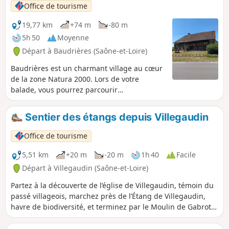
locale, et profiter du calme d'un massif forestier préservé.
Office de tourisme
19,77 km
+74 m
-80 m
5h 50
Moyenne
Départ à Baudrières (Saône-et-Loire)
Baudrières est un charmant village au cœur
de la zone Natura 2000. Lors de votre
balade, vous pourrez parcourir
d'harmonieux paysages, composés de bois,
prés, ruisseaux et étangs et vous trouverez
Sentier des étangs depuis Villegaudin
plusieurs belles maisons bressanes dont la
"Maison Forte", au hameau de Tenarre. Vous
Office de tourisme
pourrez admirer l'église du XIe siècle, avec
son clocher en pierre mais également faire
5,51 km
+20 m
-20 m
1h 40
Facile
une halte sur le site de la Verne, plan d'eau
Départ à Villegaudin (Saône-et-Loire)
aménagé pour la pêche et les loisirs.
Partez à la découverte de l’église de Villegaudin, témoin du
passé villageois, marchez près de l’Étang de Villegaudin,
havre de biodiversité, et terminez par le Moulin de Gabrot,
ancien moulin privé niché au bord de la Cosne. Une balade
riche en nature et en patrimoine local !