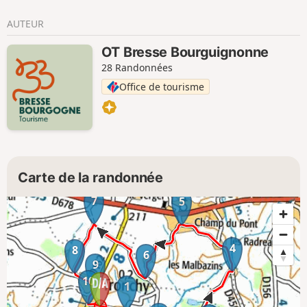
AUTEUR
OT Bresse Bourguignonne
28 Randonnées
Office de tourisme
Carte de la randonnée
7
5
4
8
6
9
10
1