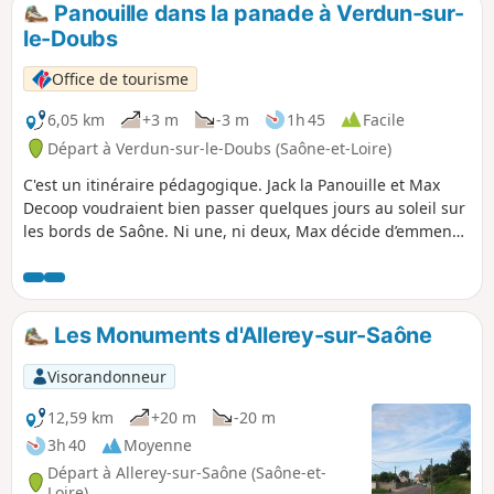
Panouille dans la panade à Verdun-sur-
p
le-Doubs
Office de tourisme
6,05 km
+3 m
-3 m
1h 45
Facile
Départ à Verdun-sur-le-Doubs (Saône-et-Loire)
C'est un itinéraire pédagogique. Jack la Panouille et Max
Decoop voudraient bien passer quelques jours au soleil sur
les bords de Saône. Ni une, ni deux, Max décide d’emmener
son ami à Verdun-Ciel, sa terre natale. Il imagine déjà les
plaisirs de leurs prochains jours : promenade sur l’eau,
pique-nique et pêche au brochet.Mais, à peine arrivés à
Verdun, tout bascule. Max n’a pas le temps de jeter le
Les Monuments d'Allerey-sur-Saône
moindre bas de ligne dans la Saône que c’est tout le séjour
qui tombe à l’eau : Jack a disparu ! Affolé, il imagine déjà le
Visorandonneur
pire. Et si Jack la Panouille était dans la panade ?! Aussitôt,
Max se met à la recherche de son ami.Il ne se doute pas
12,59 km
+20 m
-20 m
qu’il se lance dans une longue course qui lui fera traverser
3h 40
Moyenne
tout Verdun. Il devra demander de l’aide à de nombreux
Départ à Allerey-sur-Saône (Saône-et-
personnages qui n’hésiteront pas à le mettre à l’épreuve
Loire)