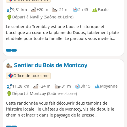
9,31 km
+20 m
-21 m
2h 45
Facile
Départ à Navilly (Saône-et-Loire)
Le sentier du Tremblay est une boucle historique et
bucolique au cœur de la plaine du Doubs, totalement plate
et idéale pour toute la famille. Le parcours vous invite à
découvrir un riche patrimoine local, de l'église de Navilly et
son style néo-gothique à la magnifique église romane de
Pontoux, en passant à proximité du remarquable pont de
Navilly, du XVIIIe siècle, qui enjambe le Doubs.
Sentier du Bois de Montcoy
Office de tourisme
11,28 km
+24 m
-31 m
3h 15
Moyenne
Départ à Montcoy (Saône-et-Loire)
Cette randonnée vous fait découvrir deux témoins de
l’histoire locale : le Château de Montcoy, visible depuis le
chemin et inscrit dans le paysage de la Bresse
bourguignonne, et la motte castrale de Guerfand, vestige
d’un ancien site fortifié médiéval. C'est une promenade