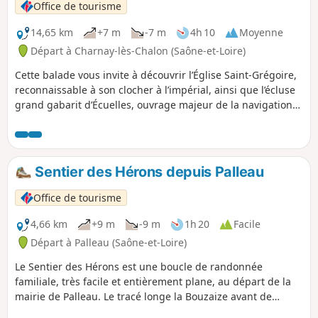
Office de tourisme
14,65 km
+7 m
-7 m
4h 10
Moyenne
Départ à Charnay-lès-Chalon (Saône-et-Loire)
Cette balade vous invite à découvrir l’Église Saint-Grégoire,
reconnaissable à son clocher à l’impérial, ainsi que l’écluse
grand gabarit d’Écuelles, ouvrage majeur de la navigation
sur la Saône. Le parcours traverse également les prairies du
Val de Saône, refuge du courlis cendré.
Sentier des Hérons depuis Palleau
Office de tourisme
4,66 km
+9 m
-9 m
1h 20
Facile
Départ à Palleau (Saône-et-Loire)
Le Sentier des Hérons est une boucle de randonnée
familiale, très facile et entièrement plane, au départ de la
mairie de Palleau. Le tracé longe la Bouzaize avant de
rejoindre le Chemin du Meuzin, qui marque la frontière