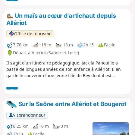
entre nature et patrimoine.
Un maïs au cœur d'artichaut depuis
Allériot
Office de tourisme
7,78 km
+18 m
-18 m
2h 15
Facile
Départ à Allériot (Saône-et-Loire)
Il s'agit d'un itinéraire pédagogique. Jack la Panouille a
passé de longues années de son enfance à Allériot. Il en
garde le souvenir d’une jeune fille de Bey dont il est
toujours secrètement amoureux. Avec l'aide de Max, Jack
décide de prendre son courage à deux mains et d’aller
déclarer son amour à la belle Adélaïde. Des énigmes
jalonnent le parcours pour aider les deux amis à atteindre
Sur la Saône entre Allériot et Bougerot
leur but.
Visorandonneur
6,25 km
+0 m
-0 m
2h30
Facile