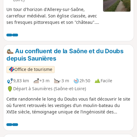
pour retrouver Jack.Grâce au livret à récupérer à l'office de
Un tour d'horizon d'Allerey-sur-Saône,
tourisme, relevez les défis pour aidez Max à retrouver Jack.
carrefour médiéval. Son église classée, avec
ses fresques pittoresques et son "château".
Les restes d'un moulin à eau enjambant la
Dheune. Vous traverserez le Camp
Américain, où à l'époque de la 1ère Guerre,
existait un camp militaire. Son lavoir
Au confluent de la Saône et du Doubs
intarissable. Les vestiges du pont abattu,
depuis Saunières
pendant la 2nde guerre, qui reliait Allerey
sur Saône à Verdun sur le Doubs via "Le Petit
Office de tourisme
Chauvort".
9,83 km
+3 m
-3 m
2h 50
Facile
Départ à Saunières (Saône-et-Loire)
Cette randonnée le long du Doubs vous fait découvrir le site
où furent retrouvés les vestiges d’un moulin-bateau du
XVIIe siècle, témoignage unique de l’ingéniosité des
meuniers d’autrefois. Le parcours passe aussi près de l’île
du Château, un espace naturel sensible préservé riche en
faune et en oiseaux.