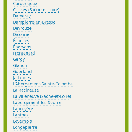
Corgengoux
Crissey (Saône-et-Loire)
Damerey
Dampierre-en-Bresse
Devrouze
Diconne
Écuelles
Épervans
Frontenard
Gergy
Glanon
Guerfand
Jallanges
L'Abergement-Sainte-Colombe
La Racineuse
La Villeneuve (Saône-et-Loire)
Labergement-lès-Seurre
Labruyère
Lanthes
Levernois
Longepierre