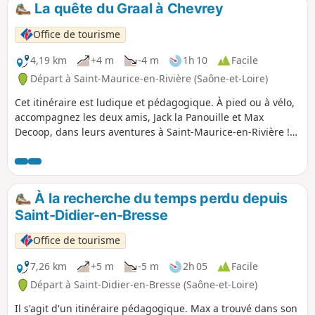
La quête du Graal à Chevrey
Office de tourisme
4,19 km
+4 m
-4 m
1h 10
Facile
Départ à Saint-Maurice-en-Rivière (Saône-et-Loire)
Cet itinéraire est ludique et pédagogique. À pied ou à vélo,
accompagnez les deux amis, Jack la Panouille et Max
Decoop, dans leurs aventures à Saint-Maurice-en-Rivière !
En laissant traîner leurs oreilles Max et Jack ont entendu
parler d’un trésor d’une grande richesse. Il paraîtrait que le
Graal se trouve dans le village. Voilà peut-être l’occasion
pour les deux épis de devenir riches et de prendre la clé
À la recherche du temps perdu depuis
des champs pour de bon ! Mais nos deux aventuriers vont
Saint-Didier-en-Bresse
avoir du pain sur la planche... Aidez-les sur leur parcours !
Office de tourisme
7,26 km
+5 m
-5 m
2h 05
Facile
Départ à Saint-Didier-en-Bresse (Saône-et-Loire)
Il s'agit d'un itinéraire pédagogique. Max a trouvé dans son