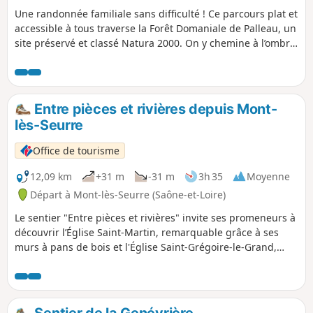
Une randonnée familiale sans difficulté ! Ce parcours plat et
accessible à tous traverse la Forêt Domaniale de Palleau, un
site préservé et classé Natura 2000. On y chemine à l’ombre
d’un grand massif forestier de feuillus. L'un des joyaux de la
faune de la forêt de Palleau est sans aucun doute sa
population d'oiseaux, avec une diversité et une densité
remarquables de certaines espèces. Par exemple, la densité
Entre pièces et rivières depuis Mont-
des pics mar est l'une des plus fortes de France. La forêt de
lès-Seurre
Palleau est gérée de manière active par l’Office National des
Forêts (ONF). La sylviculture dans la forêt repose sur une
Office de tourisme
gestion raisonnée et durable, où la production de bois est
conciliée avec la préservation des richesses écologiques.
12,09 km
+31 m
-31 m
3h 35
Moyenne
Grâce à une exploitation en futaie irrégulière et à la
Départ à Mont-lès-Seurre (Saône-et-Loire)
régénération naturelle, la forêt conserve sa biodiversité tout
Le sentier "Entre pièces et rivières" invite ses promeneurs à
en répondant aux besoins économiques locaux.
découvrir l’Église Saint-Martin, remarquable grâce à ses
murs à pans de bois et l'Église Saint-Grégoire-le-Grand,
facilement reconnaissable grâce à son clocher franc-
comtois à tuiles vernissées. Au fil du parcours, se trouve le
hameau de Chazelle, où chevaux et bovins pâturent
paisiblement dans les prairies l'été.