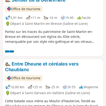
Sentier de la Genévrière
Office de tourisme
5,91 km
+11 m
-10 m
1h 45
Facile
Départ à Saint-Martin-en-Bresse (Saône-et-Loire)
Partez sur les traces du patrimoine de Saint-Martin-en-
Bresse en découvrant son église du XIXe siècle,
remarquable par son style néo-gothique et ses vitraux
colorés, ainsi que l’ancienne gare, autrefois centre
d’échanges entre la Bresse et Chalon, aujourd’hui disparue
mais riche d’histoire.
Entre Dheune et céréales vers
Chaublanc
Office de tourisme
10,00 km
+25 m
-25 m
2h 55
Moyenne
Départ à Saint-Gervais-en-Vallière (Saône-et-Loire)
Cette balade vous mène au Moulin d’Hauterive, fondé au
XIIe siècle par les moines de Cîteaux, puis le long du tracé