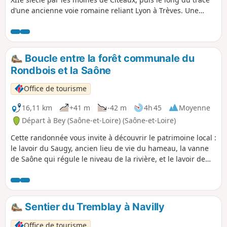
d’une ancienne voie romaine reliant Lyon à Trèves. Une
promenade entre histoire et paysages de la campagne
bourguignonne.
Boucle entre la forêt communale du
Rondbois et la Saône
Office de tourisme
16,11 km
+41 m
-42 m
4h 45
Moyenne
Départ à Bey (Saône-et-Loire) (Saône-et-Loire)
Cette randonnée vous invite à découvrir le patrimoine local :
le lavoir du Saugy, ancien lieu de vie du hameau, la vanne
de Saône qui régule le niveau de la rivière, et le lavoir de
Caillet, niché dans un écrin de verdure. Une promenade
entre nature et mémoire du village.
Sentier du Tremblay à Navilly
Office de tourisme