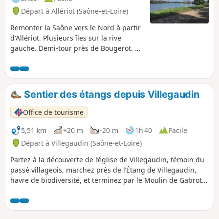
Départ à Allériot (Saône-et-Loire)
Remonter la Saône vers le Nord à partir
d'Allériot. Plusieurs îles sur la rive
gauche. Demi-tour près de Bougerot. En
partant tôt le matin vous pourrez voir la
brume sur la Saône. En revenant à
Allériot vous pouvez en profiter pour
déguster des grenouilles ou la friture
Sentier des étangs depuis Villegaudin
dans l'un des restaurants au bord de
l'eau.
Office de tourisme
5,51 km
+20 m
-20 m
1h 40
Facile
Départ à Villegaudin (Saône-et-Loire)
Partez à la découverte de l’église de Villegaudin, témoin du
passé villageois, marchez près de l’Étang de Villegaudin,
havre de biodiversité, et terminez par le Moulin de Gabrot,
ancien moulin privé niché au bord de la Cosne. Une balade
riche en nature et en patrimoine local !