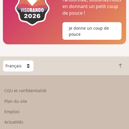
en donnant un petit coup
de pouce !
Je donne un coup de
pouce
C
R
h
e
o
t
i
o
s
CGU et confidentialité
u
i
r
s
Plan du site
e
s
n
e
Emplois
h
z
Actualités
a
u
u