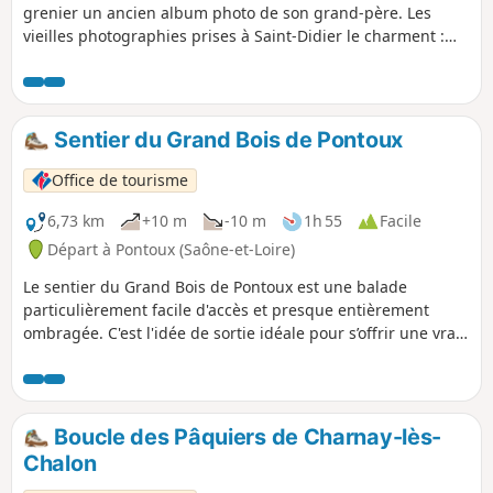
grenier un ancien album photo de son grand-père. Les
vieilles photographies prises à Saint-Didier le charment :
des fermes typiques, de beaux étangs de pêche, des
volailles appétissantes. Ni une, ni deux, Max entraîne son
ami Jack sur les traces de son aïeul, mais les choses ont
bien changé depuis les années 1950.
Sentier du Grand Bois de Pontoux
Office de tourisme
6,73 km
+10 m
-10 m
1h 55
Facile
Départ à Pontoux (Saône-et-Loire)
Le sentier du Grand Bois de Pontoux est une balade
particulièrement facile d'accès et presque entièrement
ombragée. C'est l'idée de sortie idéale pour s’offrir une vraie
bulle de fraîcheur en pleine nature, tout en flânant au cœur
d’un magnifique ensemble d’étangs préservés. Une
escapade ressourçante à ne pas manquer !
Boucle des Pâquiers de Charnay-lès-
Chalon