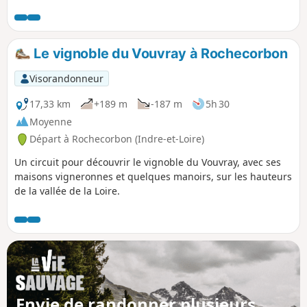
découvrir un quartier chic et profiter de belles vues depuis
le haut de la falaise de craie.
Le vignoble du Vouvray à Rochecorbon
Visorandonneur
17,33 km
+189 m
-187 m
5h 30
Moyenne
Départ à Rochecorbon (Indre-et-Loire)
Un circuit pour découvrir le vignoble du Vouvray, avec ses
maisons vigneronnes et quelques manoirs, sur les hauteurs
de la vallée de la Loire.
Envie de randonner plusieurs