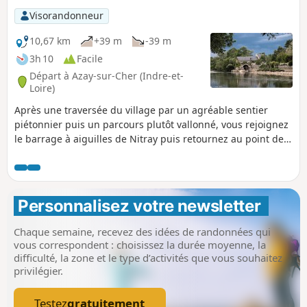
Visorandonneur
10,67 km
+39 m
-39 m
3h 10
Facile
Départ à Azay-sur-Cher (Indre-et-
Loire)
Après une traversée du village par un agréable sentier
piétonnier puis un parcours plutôt vallonné, vous rejoignez
le barrage à aiguilles de Nitray puis retournez au point de
départ en longeant les bords du Cher.
Personnalisez votre newsletter 
Chaque semaine, recevez des idées de randonnées qui
vous correspondent : choisissez la durée moyenne, la
difficulté, la zone et le type d’activités que vous souhaitez
privilégier.
Testez
gratuitement