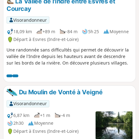
La Vallée de l'Indre entre Esvres et
Courcay
Visorandonneur
18,09 km
+89 m
-84 m
5h 25
Moyenne
Départ à Esvres (Indre-et-Loire)
Une randonnée sans difficultés qui permet de découvrir la
vallée de l'Indre depuis les hauteurs avant de descendre
sur les bords de la rivière. On découvre plusieurs villages.
Du Moulin de Vonté à Veigné
Visorandonneur
6,87 km
+1 m
-4 m
2h30
Moyenne
Départ à Esvres (Indre-et-Loire)