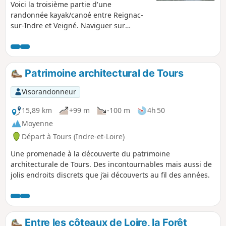
Voici la troisième partie d'une
randonnée kayak/canoé entre Reignac-
sur-Indre et Veigné. Naviguer sur
l'Indre est bien différent que de voguer
sur la Loire. Il s'agit d'un cours d'eau
plus calme, sa faune et sa flore sont
plus diversifiées et l'espace plus
Patrimoine architectural de Tours
confiné... Lors de ce parcours, on va
rencontrer de magnifiques demeures,
Visorandonneur
des moulins et des petits terrains
privés.
15,89 km
+99 m
-100 m
4h 50
Moyenne
Départ à Tours (Indre-et-Loire)
Une promenade à la découverte du patrimoine
architecturale de Tours. Des incontournables mais aussi de
jolis endroits discrets que j’ai découverts au fil des années.
Entre les côteaux de Loire, la Forêt