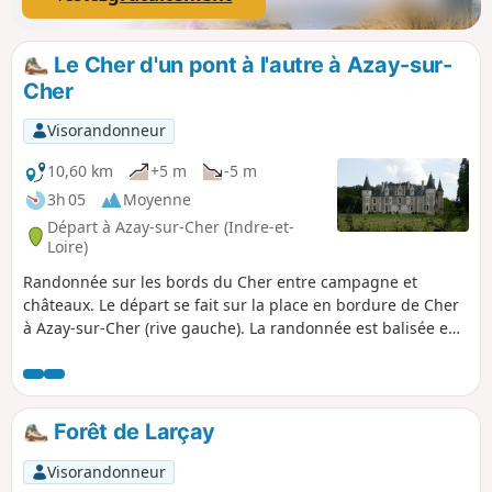
Le Cher d'un pont à l'autre à Azay-sur-
Cher
Visorandonneur
10,60 km
+5 m
-5 m
3h 05
Moyenne
Départ à Azay-sur-Cher (Indre-et-
Loire)
Randonnée sur les bords du Cher entre campagne et
châteaux. Le départ se fait sur la place en bordure de Cher
à Azay-sur-Cher (rive gauche). La randonnée est balisée en
Jaune. Sur le parking, il y a un ancien lavoir alimenté par
une source. Sur le parcours, au Port de Chandon, à l'Écluse
de Nitray, des panneaux explicatifs sont présents retraçant
l'activité portuaire du site.
Forêt de Larçay
Visorandonneur