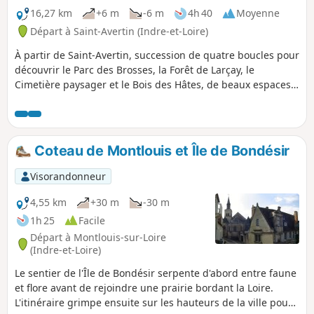
16,27 km
+6 m
-6 m
4h 40
Moyenne
Départ à Saint-Avertin (Indre-et-Loire)
À partir de Saint-Avertin, succession de quatre boucles pour
découvrir le Parc des Brosses, la Forêt de Larçay, le
Cimetière paysager et le Bois des Hâtes, de beaux espaces
verts à l'est de l'agglomération tourangelle.
Coteau de Montlouis et Île de Bondésir
Visorandonneur
4,55 km
+30 m
-30 m
1h 25
Facile
Départ à Montlouis-sur-Loire
(Indre-et-Loire)
Le sentier de l'Île de Bondésir serpente d'abord entre faune
et flore avant de rejoindre une prairie bordant la Loire.
L'itinéraire grimpe ensuite sur les hauteurs de la ville pour