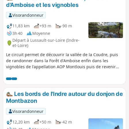
d'Amboise et les vignobles
Visorandonneur
11,83 km
+93 m
-90 m
3h 40
Moyenne
Départ à Lussault-sur-Loire (Indre-
et-Loire)
Le circuit permet de découvrir la vallée de la Coudre, puis
de randonner dans la Forêt d'Amboise enfin dans les
vignobles de l'appellation AOP Montlouis puis de revenir
sur l'autre versant de la Coudre.
Les bords de l'Indre autour du donjon de
Montbazon
Visorandonneur
12,20 km
+50 m
-42 m