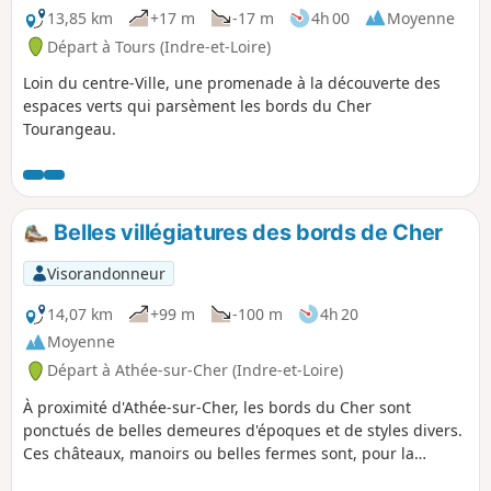
13,85 km
+17 m
-17 m
4h 00
Moyenne
Départ à Tours (Indre-et-Loire)
Loin du centre-Ville, une promenade à la découverte des
espaces verts qui parsèment les bords du Cher
Tourangeau.
Belles villégiatures des bords de Cher
Visorandonneur
14,07 km
+99 m
-100 m
4h 20
Moyenne
Départ à Athée-sur-Cher (Indre-et-Loire)
À proximité d'Athée-sur-Cher, les bords du Cher sont
ponctués de belles demeures d'époques et de styles divers.
Ces châteaux, manoirs ou belles fermes sont, pour la
plupart, devenus des gîtes, hôtels de charme ou des