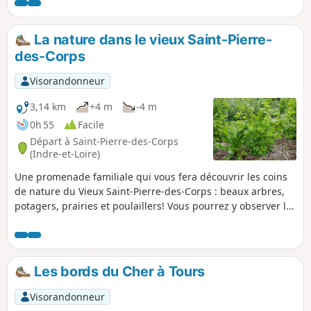
La nature dans le vieux Saint-Pierre-
des-Corps
Visorandonneur
3,14 km
+4 m
-4 m
0h 55
Facile
Départ à Saint-Pierre-des-Corps
(Indre-et-Loire)
Une promenade familiale qui vous fera découvrir les coins
de nature du Vieux Saint-Pierre-des-Corps : beaux arbres,
potagers, prairies et poulaillers! Vous pourrez y observer la
faune et la flore, déguster les fruits et plantes du jardin
comestible et peut être croiser quelques jardiniers prêts à
partager leurs savoirs!
Les bords du Cher à Tours
Visorandonneur