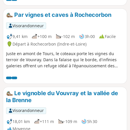
et sa charpente, ainsi que la merveilleuse Abbaye de
Marmoutier sur la fin du parcours. C'est un trajet sans
Par vignes et caves à Rochecorbon
aucune difficulté, si vous êtes inquiet par la durée, sachez
qu'il existe de nombreux moyens de le raccourcir.
Visorandonneur
9,41 km
+100 m
-102 m
3h 00
Facile
Départ à Rochecorbon (Indre-et-Loire)
Juste en amont de Tours, le coteaux porte les vignes du
terroir de Vouvray. Dans la falaise qui le borde, d'infinies
galeries offrent un refuge idéal à l'épanouissement des
belles bulles du vin qu'elles abritent. Ce circuit permet de
serpenter entre vignes et caves dans un environnement où
le tuffeau donne à chaque maison un air de palais.
Le vignoble du Vouvray et la vallée de
la Brenne
Visorandonneur
18,01 km
+111 m
-109 m
5h 30
Moyenne