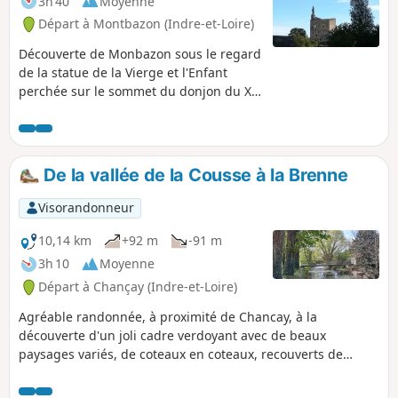
3h 40
Moyenne
Départ à Montbazon (Indre-et-Loire)
Découverte de Monbazon sous le regard
de la statue de la Vierge et l'Enfant
perchée sur le sommet du donjon du X°
siècle. Vallée de l'Indre avec ses
moulins, châteaux, forteresse et
commerces. Mise en garde modérateur
au 23/09/2020 : Attention ! Problème de
De la vallée de la Cousse à la Brenne
propriété privée en (3). Voir les avis du
14/09/2020
Visorandonneur
10,14 km
+92 m
-91 m
3h 10
Moyenne
Départ à Chançay (Indre-et-Loire)
Agréable randonnée, à proximité de Chancay, à la
découverte d'un joli cadre verdoyant avec de beaux
paysages variés, de coteaux en coteaux, recouverts de
vignes et de bois. Sur la fin du circuit, passage d'un gué et
traversée de la plaine de la Prairie avec des étangs.