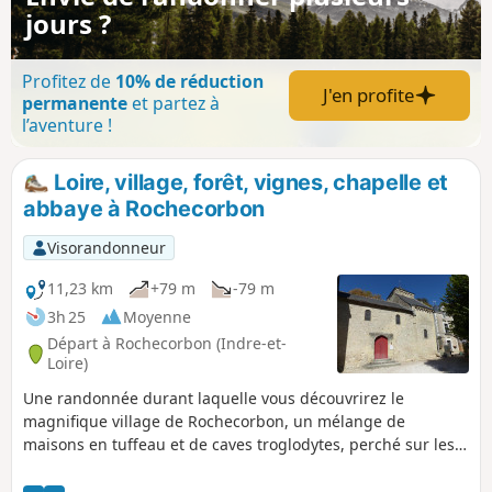
jours ?
Profitez de
10% de réduction
J'en profite
permanente
et partez à
l’aventure !
Loire, village, forêt, vignes, chapelle et
abbaye à Rochecorbon
Visorandonneur
11,23 km
+79 m
-79 m
3h 25
Moyenne
Départ à Rochecorbon (Indre-et-
Loire)
Une randonnée durant laquelle vous découvrirez le
magnifique village de Rochecorbon, un mélange de
maisons en tuffeau et de caves troglodytes, perché sur les
bords de la Loire. Découvrez la Chapelle Saint-Georges, une
chapelle troglodyte romane du XIe, ses peintures murales