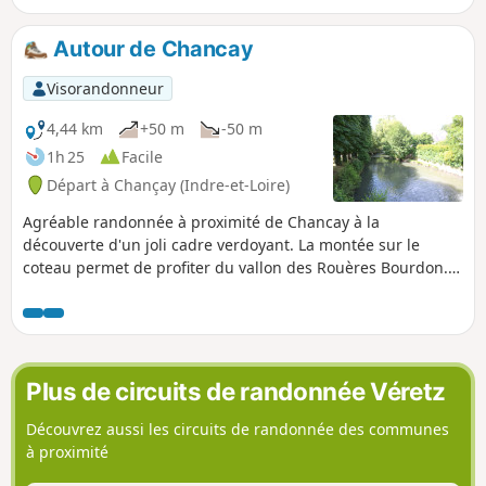
Quelques châteaux tourangeaux émaillent le parcours.
Autour de Chancay
Visorandonneur
4,44 km
+50 m
-50 m
1h 25
Facile
Départ à Chançay (Indre-et-Loire)
Agréable randonnée à proximité de Chancay à la
découverte d'un joli cadre verdoyant. La montée sur le
coteau permet de profiter du vallon des Rouères Bourdon.
Le passage sur le haut des coteaux offre de belles vues sur
la vallée de la Brenne et sur Chancay. La voie verte permet
de suivre, en début et fin de circuit, la Brenne. Agréable
parcours nature à la porte du bourg.
Plus de circuits de randonnée Véretz
Découvrez aussi les circuits de randonnée des communes
à proximité