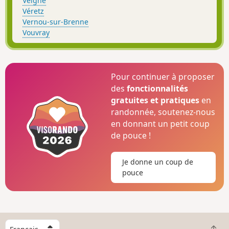
Veigné
Véretz
Vernou-sur-Brenne
Vouvray
Pour continuer à proposer
des
fonctionnalités
gratuites et pratiques
en
randonnée, soutenez-nous
en donnant un petit coup
de pouce !
Je donne un coup de
pouce
C