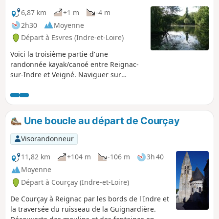
6,87 km
+1 m
-4 m
2h30
Moyenne
Départ à Esvres (Indre-et-Loire)
Voici la troisième partie d'une
randonnée kayak/canoé entre Reignac-
sur-Indre et Veigné. Naviguer sur
l'Indre est bien différent que de voguer
sur la Loire. Il s'agit d'un cours d'eau
plus calme, sa faune et sa flore sont
plus diversifiées et l'espace plus
Une boucle au départ de Courçay
confiné... Lors de ce parcours, on va
rencontrer de magnifiques demeures,
Visorandonneur
des moulins et des petits terrains
privés.
11,82 km
+104 m
-106 m
3h 40
Moyenne
Départ à Courçay (Indre-et-Loire)
De Courçay à Reignac par les bords de l'Indre et
la traversée du ruisseau de la Guignardière.