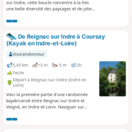
sur-Indre, cette boucle concentre à la fois
une belle diversité des paysages et de jolies
surprises patrimoniales. Entre les deux
bourgs, dominés chacun par un château,
vous cheminerez dans la vallée verdoyante
où s’écoule l’Indre, traverserez une forêt où
De Reignac sur Indre à Coursay
un arbre majestueux vous attend et
(Kayak en Indre-et-Loire)
arpenterez le plateau agricole.
Visorandonneur
5,43 km
+3 m
-5 m
2h
Facile
Départ à Reignac-sur-Indre (Indre-et-
Loire)
Voici la première partie d'une randonnée
kayak/canoé entre Reignac-sur-Indre et
Veigné, en Indre-et-Loire. Naviguer sur
l'Indre est bien différent que de voguer sur
la Loire. Il s'agit d'un cours d'eau plus calme,
sa faune et sa flore sont plus diversifiées et
l'espace plus confiné... On va lors de ce