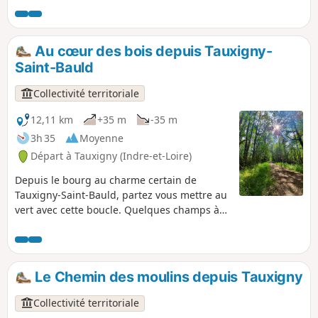
Bauld. L'eau est ici omniprésente, vous
garderez toujours un œil sur l'Échandon et
ses affluents que vous traverserez sur des
Au cœur des bois depuis Tauxigny-
passerelles et petits ponts. Plusieurs lieux
Saint-Bauld
surprenants se cachent à proximité de ces
cours d'eau...
Collectivité territoriale
12,11 km
+35 m
-35 m
3h 35
Moyenne
Départ à Tauxigny (Indre-et-Loire)
Depuis le bourg au charme certain de
Tauxigny-Saint-Bauld, partez vous mettre au
vert avec cette boucle. Quelques champs à
traverser et rapidement vous vous
enfoncerez dans les bois, en empruntant
petits chemins et sentiers tortueux.
Respirez, la campagne tauxignoise vous veut
Le Chemin des moulins depuis Tauxigny
du bien !
Collectivité territoriale