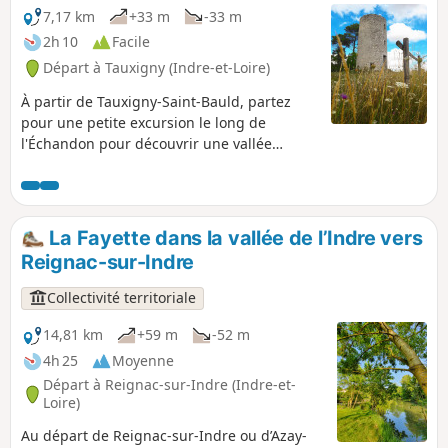
7,17 km
+33 m
-33 m
2h 10
Facile
Départ à Tauxigny (Indre-et-Loire)
À partir de Tauxigny-Saint-Bauld, partez
pour une petite excursion le long de
l'Échandon pour découvrir une vallée
ponctuée de moulins et où la nature
domine. Et pour les plus rêveurs, vous
aurez même la possibilité d'avoir la tête
dans les étoiles...
La Fayette dans la vallée de l’Indre vers
Reignac-sur-Indre
Collectivité territoriale
14,81 km
+59 m
-52 m
4h 25
Moyenne
Départ à Reignac-sur-Indre (Indre-et-
Loire)
Au départ de Reignac-sur-Indre ou d’Azay-