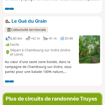
verts à l'est de l'agglomération tourangelle.
Le Gué du Grain
Collectivité territoriale
8,80 km
+42 m
-41 m
2h 40
Facile
Départ à Chambourg-sur-Indre (Indre-
et-Loire)
Au cœur d'une vaste zone boisée, dans la
campagne de Chambourg-sur-Indre, vous
partez pour une balade 100% nature,
principalement à l'ombre des arbres.
Quelques pas à travers champs et dans des
hameaux chambourgeois vous conduiront
dans les bois où vous aurez peut-être
l'occasion d'apercevoir un chevreuil ou un
Plus de circuits de randonnée Truyes
autre habitant de la forêt.