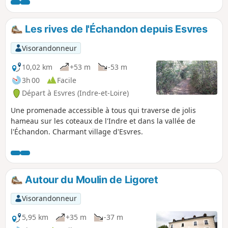
Les rives de l'Échandon depuis Esvres
Visorandonneur
10,02 km
+53 m
-53 m
3h 00
Facile
Départ à Esvres (Indre-et-Loire)
Une promenade accessible à tous qui traverse de jolis
hameau sur les coteaux de l'Indre et dans la vallée de
l'Échandon. Charmant village d'Esvres.
Autour du Moulin de Ligoret
Visorandonneur
5,95 km
+35 m
-37 m