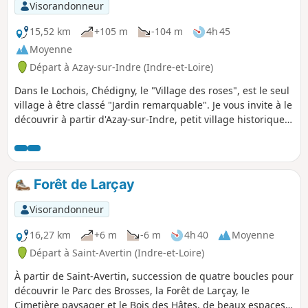
Visorandonneur
15,52 km
+105 m
-104 m
4h 45
Moyenne
Départ à Azay-sur-Indre (Indre-et-Loire)
Dans le Lochois, Chédigny, le "Village des roses", est le seul
village à être classé "Jardin remarquable". Je vous invite à le
découvrir à partir d'Azay-sur-Indre, petit village historique
situé au confluent de l'Indre et de l'Indrois. L'itinéraire
traverse des paysages variés : bois, prés et champs, zones
inondables, zones marécageuses et bords de rivières.
Forêt de Larçay
Visorandonneur
16,27 km
+6 m
-6 m
4h 40
Moyenne
Départ à Saint-Avertin (Indre-et-Loire)
À partir de Saint-Avertin, succession de quatre boucles pour
découvrir le Parc des Brosses, la Forêt de Larçay, le
Cimetière paysager et le Bois des Hâtes, de beaux espaces