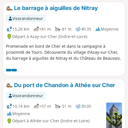
Le barrage à aiguilles de Nitray
Visorandonneur
15,26 km
+81 m
-81 m
4h 35
Moyenne
Départ à Azay-sur-Cher (Indre-et-Loire)
Promenade en bord de Cher et dans la campagne à
proximité de Tours. Découverte du village d'Azay-sur-Cher,
du barrage à aiguilles de Nitray et du Château de Beauvais.
Du port de Chandon à Athée sur Cher
Visorandonneur
10,14 km
+57 m
-51 m
3h 05
Moyenne
Départ à Athée-sur-Cher (Indre-et-Loire)