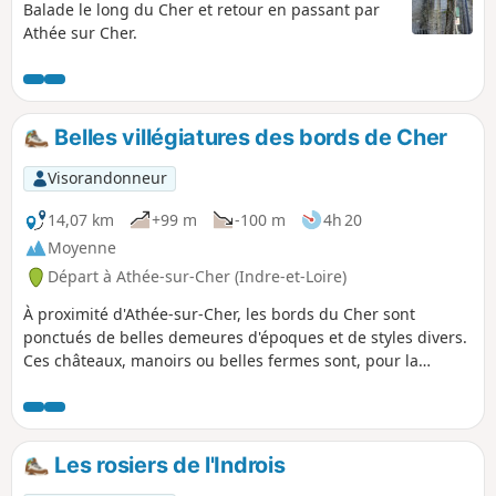
Balade le long du Cher et retour en passant par
Athée sur Cher.
Belles villégiatures des bords de Cher
Visorandonneur
14,07 km
+99 m
-100 m
4h 20
Moyenne
Départ à Athée-sur-Cher (Indre-et-Loire)
À proximité d'Athée-sur-Cher, les bords du Cher sont
ponctués de belles demeures d'époques et de styles divers.
Ces châteaux, manoirs ou belles fermes sont, pour la
plupart, devenus des gîtes, hôtels de charme ou des
restaurants. Nous quitterons par trois fois les bords de la
rivière pour découvrir trois petits vaux (petites vallées)
modelés par de minuscules affluents du Cher.
Les rosiers de l'Indrois