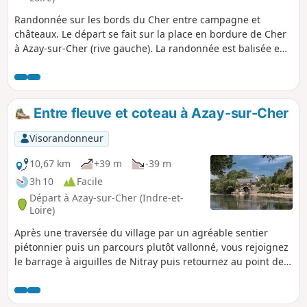
Randonnée sur les bords du Cher entre campagne et
châteaux. Le départ se fait sur la place en bordure de Cher
à Azay-sur-Cher (rive gauche). La randonnée est balisée en
Jaune. Sur le parking, il y a un ancien lavoir alimenté par
une source. Sur le parcours, au Port de Chandon, à l'Écluse
de Nitray, des panneaux explicatifs sont présents retraçant
l'activité portuaire du site.
Entre fleuve et coteau à Azay-sur-Cher
Visorandonneur
10,67 km
+39 m
-39 m
3h 10
Facile
Départ à Azay-sur-Cher (Indre-et-
Loire)
Après une traversée du village par un agréable sentier
piétonnier puis un parcours plutôt vallonné, vous rejoignez
le barrage à aiguilles de Nitray puis retournez au point de
départ en longeant les bords du Cher.