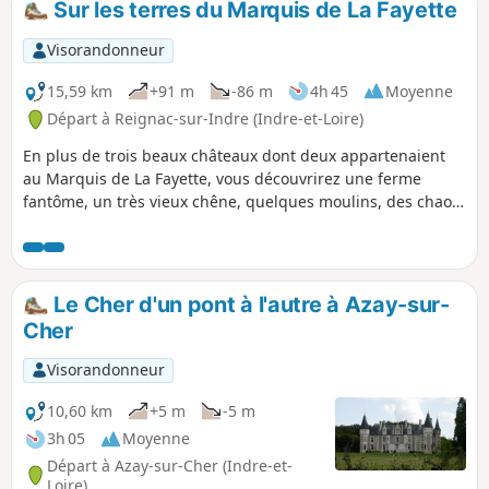
Sur les terres du Marquis de La Fayette
parcours rencontrer de magnifiques
demeures, des moulins et des petits terrains
Visorandonneur
privés.
15,59 km
+91 m
-86 m
4h 45
Moyenne
Départ à Reignac-sur-Indre (Indre-et-Loire)
En plus de trois beaux châteaux dont deux appartenaient
au Marquis de La Fayette, vous découvrirez une ferme
fantôme, un très vieux chêne, quelques moulins, des chaos
rocheux, des rivières, des ruisseaux, une source, un étang
et un canal.
Le Cher d'un pont à l'autre à Azay-sur-
Cher
Visorandonneur
10,60 km
+5 m
-5 m
3h 05
Moyenne
Départ à Azay-sur-Cher (Indre-et-
Loire)