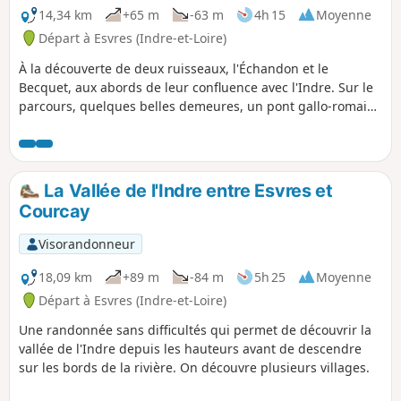
des petits terrains privés.
14,34 km
+65 m
-63 m
4h 15
Moyenne
Départ à Esvres (Indre-et-Loire)
À la découverte de deux ruisseaux, l'Échandon et le
Becquet, aux abords de leur confluence avec l'Indre. Sur le
parcours, quelques belles demeures, un pont gallo-romain
et une éolienne bolée.
La Vallée de l'Indre entre Esvres et
Courcay
Visorandonneur
18,09 km
+89 m
-84 m
5h 25
Moyenne
Départ à Esvres (Indre-et-Loire)
Une randonnée sans difficultés qui permet de découvrir la
vallée de l'Indre depuis les hauteurs avant de descendre
sur les bords de la rivière. On découvre plusieurs villages.