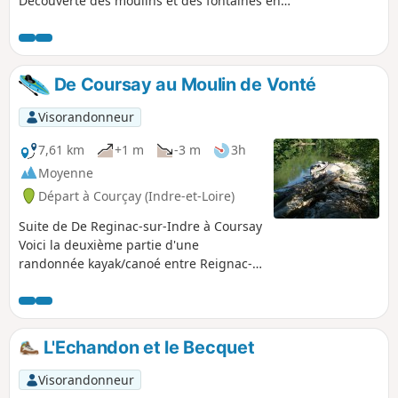
Découverte des moulins et des fontaines en
remontant l'Indre jusqu'à Reignac.
De Coursay au Moulin de Vonté
Visorandonneur
7,61 km
+1 m
-3 m
3h
Moyenne
Départ à Courçay (Indre-et-Loire)
Suite de De Reginac-sur-Indre à Coursay
Voici la deuxième partie d'une
randonnée kayak/canoé entre Reignac-
sur-Indre et Veigné. Naviguer sur
l'Indre est bien différent que de voguer
sur la Loire. Il s'agit d'un cours d'eau
plus calme, sa faune et sa flore est plus
L'Echandon et le Becquet
diversifiée et l'espace plus confiné... on
va lors de ce parcours rencontrer de
Visorandonneur
magnifiques demeures, des moulins et